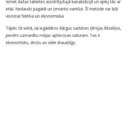
Iemet dažas tabletes aizsērējušajā kanalizācijā un aplej tās ar
etiķi. Nedaudz pagaidi un izmanto vantūzi. Šī metode var būt
visnotaļ fektīva un ekonomiska.
Tāpēc tā vietā, lai iegādātos dārgus sadzīves ķīmijas līdzekļus,
pievērs uzmanību mājas aptieciņas saturam. Tas ir
ekonomisks, drošs un videi draudzīgs.