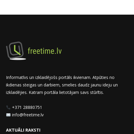
Informatīvs un izklaidējošs portāls ikvienam. Atpūties no
ikdienas steigas un darbiem, smelies daudz jaunu ideju un
izklaidējies. Katram portāla lietotājam savs stūrītis.
+371 28880751
info@freetime.lv
AKTUĀLI RAKSTI