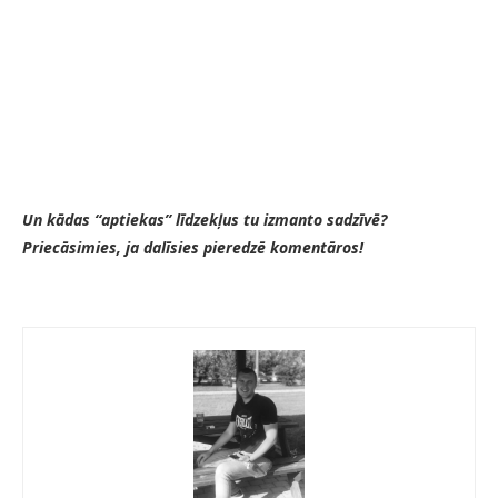
Un kādas “aptiekas” līdzekļus tu izmanto sadzīvē?
Priecāsimies, ja dalīsies pieredzē komentāros!