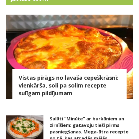
Vistas pīrāgs no lavaša cepeškrāsnī:
vienkārša, soli pa solim recepte
sulīgam pildījumam
Salāti “Minūte” ar burkāniem un
zirnīšiem: gatavoju tieši pirms
pasniegšanas. Mega-ātra recepte
no tā, kas atradās mājās