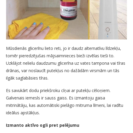
Mūsdienās glicerīnu lieto reti, jo ir daudz alternatīvu līdzekļu,
tomēr pieredzējušas mājsaimnieces bieži izvēlas tieši to.
Uzklājot nelielu daudzumu glicerīna uz vates tampona vai tīras
drānas, var noslaucīt putekļus no dažādām virsmām un tās
ilgāk saglabāsies tīras.
Es savukārt dodu priekšroku cīņai ar putekļu cēloņiem.
Galvenais iemesls ir sauss gaiss. Es izmantoju gaisa
mitrinātāju, kas automātiski pielāgo mitruma līmeni, lai radītu
ideālus apstākļus.
Izmanto aktīvo ogli pret pelējumu