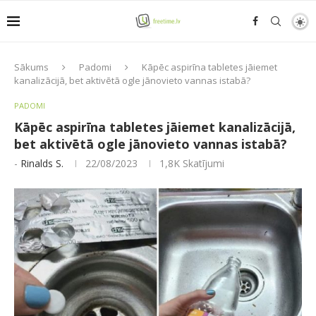
Sākums
Padomi
Kāpēc aspirīna tabletes jāiemet
kanalizācijā, bet aktivētā ogle jānovieto vannas istabā?
PADOMI
Kāpēc aspirīna tabletes jāiemet kanalizācijā,
bet aktivētā ogle jānovieto vannas istabā?
-
Rinalds S.
22/08/2023
1,8K
Skatījumi