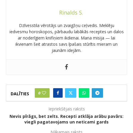
Rinalds S.
Dzīvesstila vērotājs un zvaigžņu ceļvedis. Meklēju
iedvesmu horoskopos, pārbaudu labākās receptes un dalos
ar noderīgiem knifiņiem ikdienai. Mana misija — lai
ikvienam šeit atrastos savs īpašais stūrītis mieram un
jaunām idejām.
0
DALĪTIES
Iepriekšējais raksts
Nevis pīrāgs, bet zelts. Recepti atklāja arābu pavārs:
viegli pagatavojams un neticami gards
Nākamais raksts