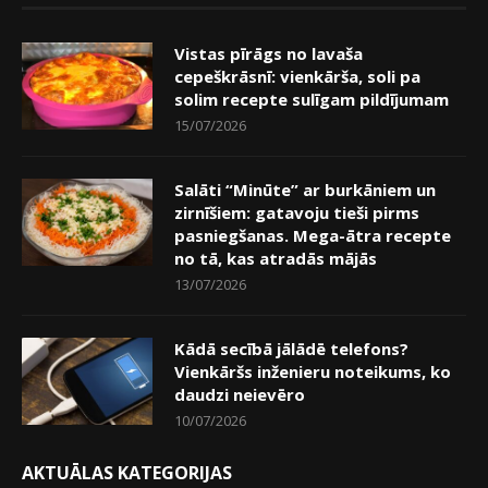
Vistas pīrāgs no lavaša
cepeškrāsnī: vienkārša, soli pa
solim recepte sulīgam pildījumam
15/07/2026
Salāti “Minūte” ar burkāniem un
zirnīšiem: gatavoju tieši pirms
pasniegšanas. Mega-ātra recepte
no tā, kas atradās mājās
13/07/2026
Kādā secībā jālādē telefons?
Vienkāršs inženieru noteikums, ko
daudzi neievēro
10/07/2026
AKTUĀLAS KATEGORIJAS