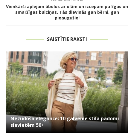
Vienkārši aplejam ābolus ar olām un izcepam pufīgas un
smaržīgas bulciņas. Tās dievinās gan bērni, gan
pieaugušie!
SAISTĪTIE RAKSTI
Nezūdoša elegance: 10 galvenie stila padomi
sievietēm 50+