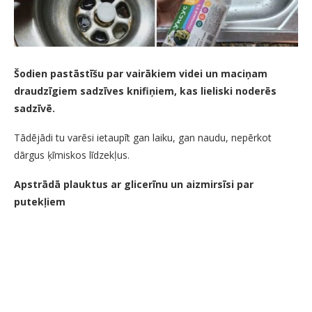
Šodien pastāstīšu par vairākiem videi un maciņam
draudzīgiem sadzīves knifiņiem, kas lieliski noderēs
sadzīvē.
Tādējādi tu varēsi ietaupīt gan laiku, gan naudu, nepērkot
dārgus ķīmiskos līdzekļus.
Apstrādā plauktus ar glicerīnu un aizmirsīsi par
putekļiem