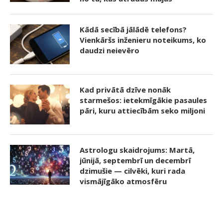
Kādā secībā jālādē telefons?
Vienkāršs inženieru noteikums, ko
daudzi neievēro
Kad privātā dzīve nonāk
starmešos: ietekmīgākie pasaules
pāri, kuru attiecībām seko miljoni
Astrologu skaidrojums: Martā,
jūnijā, septembrī un decembrī
dzimušie — cilvēki, kuri rada
vismājīgāko atmosfēru