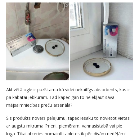
Aktivētā ogle ir pazīstama kā videi nekaitīgs absorbents, kas ir
pa kabatai jebkuram. Tad kāpēc gan to neiekļaut savā
mājsaimniecības preču arsenālā?
Šis produkts novērš pelējumu, tāpēc iesaku to novietot vietās
ar augstu mitruma līmeni, piemēram, vannasistabā vai pie
loga. Tikai atceries nomainīt tabletes ik pēc divām nedēļām!