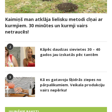
Kaimiņš man atklāja lielisku metodi cīņai ar
kurmjiem. 30 minūtes un kurmji vairs
netraucēs!
2
Kāpēc daudzas sievietes 30 – 40
gados jau izskatās pēc tantēm
3
Kā es gatavoju šķidrās ziepes no
pārpalikumiem. Veikala produkciju
vairs nepērku!
JAUNĀKIE RAKSTI