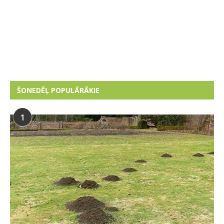
ŠONEDĒĻ POPULĀRĀKIE
1