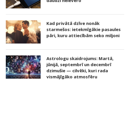
daudzi neievēro
Kad privātā dzīve nonāk
starmešos: ietekmīgākie pasaules
pāri, kuru attiecībām seko miljoni
Astrologu skaidrojums: Martā,
jūnijā, septembrī un decembrī
dzimušie — cilvēki, kuri rada
vismājīgāko atmosfēru