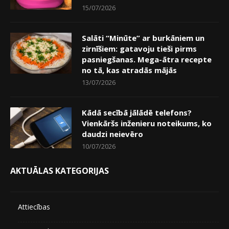
15/07/2026
Salāti “Minūte” ar burkāniem un
zirnīšiem: gatavoju tieši pirms
pasniegšanas. Mega-ātra recepte
no tā, kas atradās mājās
13/07/2026
Kādā secībā jālādē telefons?
Vienkāršs inženieru noteikums, ko
daudzi neievēro
10/07/2026
AKTUĀLAS KATEGORIJAS
Attiecības