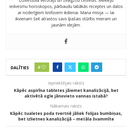
Dzīvesstila vērotājs un zvaigžņu ceļvedis. Meklēju
iedvesmu horoskopos, pārbaudu labākās receptes un dalos
ar noderīgiem knifiņiem ikdienai. Mana misija — lai
ikvienam šeit atrastos savs īpašais stūrītis mieram un
jaunām idejām.
0
DALĪTIES
Iepriekšējais raksts
Kāpēc aspirīna tabletes jāiemet kanalizācijā, bet
aktivētā ogle jānovieto vannas istabā?
Nākamais raksts
Kāpēc tualetes poda tvertnē jāliek folijas bumbiņas,
bet izlietnes kanalizācijā – metāla švammīte