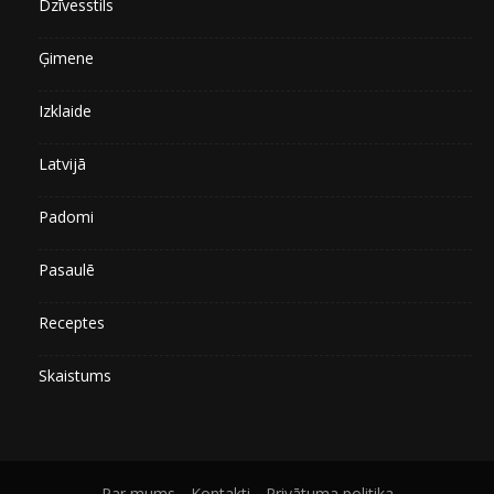
Dzīvesstils
Ģimene
Izklaide
Latvijā
Padomi
Pasaulē
Receptes
Skaistums
Par mums
Kontakti
Privātuma politika