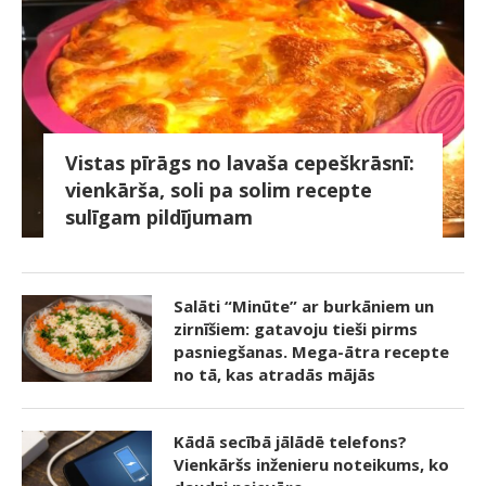
Vistas pīrāgs no lavaša cepeškrāsnī:
vienkārša, soli pa solim recepte
sulīgam pildījumam
Salāti “Minūte” ar burkāniem un
zirnīšiem: gatavoju tieši pirms
pasniegšanas. Mega-ātra recepte
no tā, kas atradās mājās
Kādā secībā jālādē telefons?
Vienkāršs inženieru noteikums, ko