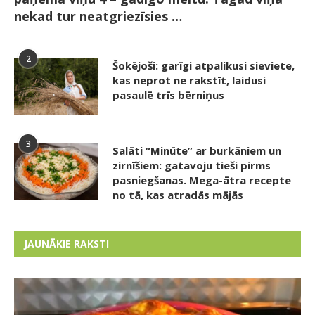
nekad tur neatgriezīsies …
2
Šokējoši: garīgi atpalikusi sieviete,
kas neprot ne rakstīt, laidusi
pasaulē trīs bērniņus
3
Salāti “Minūte” ar burkāniem un
zirnīšiem: gatavoju tieši pirms
pasniegšanas. Mega-ātra recepte
no tā, kas atradās mājās
JAUNĀKIE RAKSTI