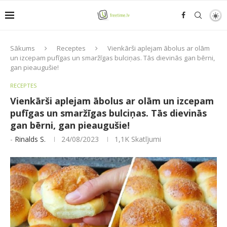
Sākums
Receptes
Vienkārši aplejam ābolus ar olām
un izcepam pufīgas un smaržīgas bulciņas. Tās dievinās gan bērni,
gan pieaugušie!
RECEPTES
Vienkārši aplejam ābolus ar olām un izcepam
pufīgas un smaržīgas bulciņas. Tās dievinās
gan bērni, gan pieaugušie!
-
Rinalds S.
24/08/2023
1,1K
Skatījumi