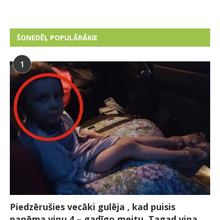
ŠONEDĒĻ POPULĀRĀKIE
1
Piedzērušies vecāki gulēja , kad puisis
paņēma viņu 4 – gadīgo meitu. Tagad viņa