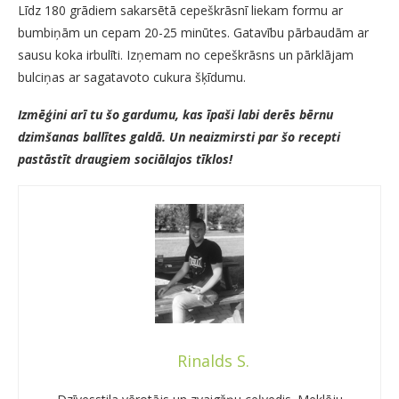
Līdz 180 grādiem sakarsētā cepeškrāsnī liekam formu ar
bumbiņām un cepam 20-25 minūtes. Gatavību pārbaudām ar
sausu koka irbulīti. Izņemam no cepeškrāsns un pārklājam
bulciņas ar sagatavoto cukura šķīdumu.
Izmēģini arī tu šo gardumu, kas īpaši labi derēs bērnu
dzimšanas ballītes galdā. Un neaizmirsti par šo recepti
pastāstīt draugiem sociālajos tīklos!
Rinalds S.