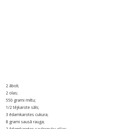
2 āboli;
2 olas;
550 grami miltu;
1/2 tējkarote sāls;
3 ēdamkarotes cukura;
8 grami sausā rauga;
2 ēdamkarotes saulespuķu eļļas;