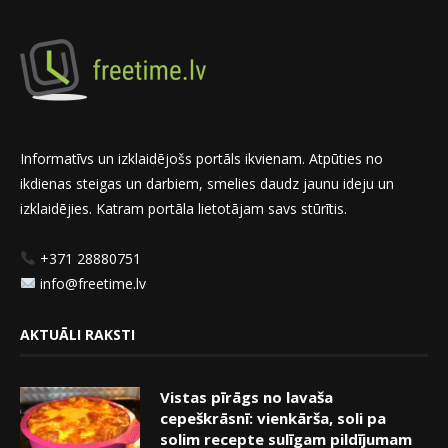
Informatīvs un izklaidējošs portāls ikvienam. Atpūties no
ikdienas steigas un darbiem, smelies daudz jaunu ideju un
izklaidējies. Katram portāla lietotājam savs stūrītis.
+371 28880751
info@freetime.lv
AKTUĀLI RAKSTI
Vistas pīrāgs no lavaša
cepeškrāsnī: vienkārša, soli pa
solim recepte sulīgam pildījumam