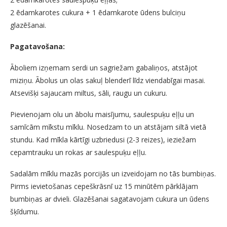
2 ēdamkarotes cukura + 1 ēdamkarote ūdens bulciņu
glazēšanai.
Pagatavošana:
Āboliem izņemam serdi un sagriežam gabaliņos, atstājot
miziņu. Ābolus un olas sakuļ blenderī līdz viendabīgai masai.
Atsevišķi sajaucam miltus, sāli, raugu un cukuru.
Pievienojam olu un ābolu maisījumu, saulespuķu eļļu un
samīcām mīkstu mīklu. Nosedzam to un atstājam siltā vietā
stundu. Kad mīkla kārtīgi uzbriedusi (2-3 reizes), ieziežam
cepamtrauku un rokas ar saulespuķu eļļu.
Sadalām mīklu mazās porcijās un izveidojam no tās bumbiņas.
Pirms ievietošanas cepeškrāsnī uz 15 minūtēm pārklājam
bumbiņas ar dvieli. Glazēšanai sagatavojam cukura un ūdens
šķīdumu.