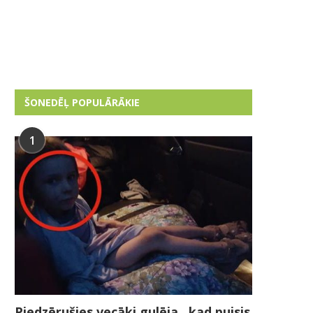
ŠONEDĒĻ POPULĀRĀKIE
1
Piedzērušies vecāki gulēja , kad puisis