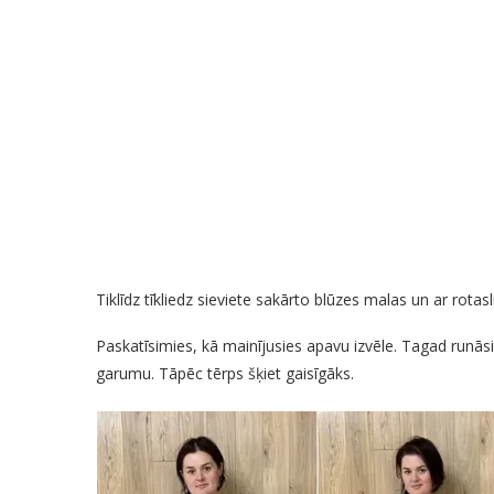
Tiklīdz tīkliedz sieviete sakārto blūzes malas un ar rotasli
Paskatīsimies, kā mainījusies apavu izvēle. Tagad runāsi
garumu. Tāpēc tērps šķiet gaisīgāks.