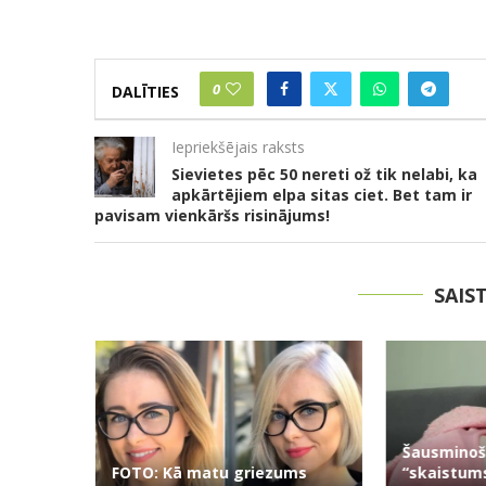
0
DALĪTIES
Iepriekšējais raksts
Sievietes pēc 50 nereti ož tik nelabi, ka
apkārtējiem elpa sitas ciet. Bet tam ir
pavisam vienkāršs risinājums!
SAIS
0
Šausminoš
FOTO: Kā matu griezums
“skaistums