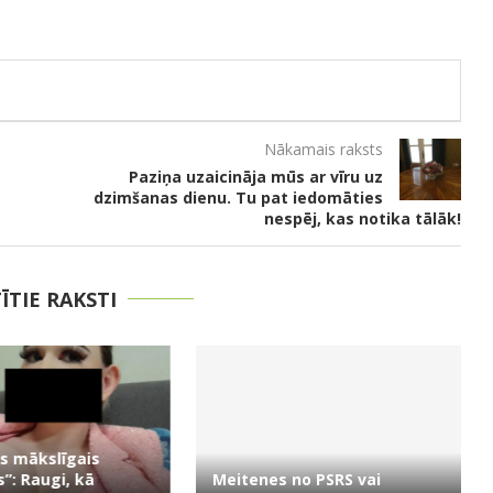
Nākamais raksts
Paziņa uzaicināja mūs ar vīru uz
dzimšanas dienu. Tu pat iedomāties
nespēj, kas notika tālāk!
TĪTIE RAKSTI
s mākslīgais
”: Raugi, kā
Meitenes no PSRS vai