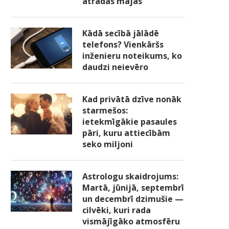
atradās mājās
Kādā secībā jālādē
telefons? Vienkāršs
inženieru noteikums, ko
daudzi neievēro
Kad privātā dzīve nonāk
starmešos:
ietekmīgākie pasaules
pāri, kuru attiecībām
seko miljoni
Astrologu skaidrojums:
Martā, jūnijā, septembrī
un decembrī dzimušie —
cilvēki, kuri rada
vismājīgāko atmosfēru