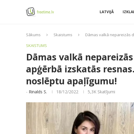
LATVIJĀ
IZKLA
Sākums
Skaistums
Dāmas valkā nepareizās drē
SKAISTUMS
Dāmas valkā nepareizās 
apģērbā izskatās resnas. 
noslēptu apaļīgumu!
-
Rinalds S.
18/12/2022
5,3K
Skatījumi