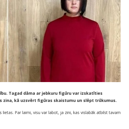
bu. Tagad dāma ar jebkuru figūru var izskatīties
visas zina, kā uzsvērt figūras skaistumu un slēpt trūkumus.
 lietas. Par laimi, visu var labot, ja zini, kas vislabāk atbilst tavam