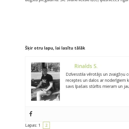
Šķir otru lapu, lai lasītu tālāk
Rinalds S.
Dzīvesstila vērotājs un zvaigžņu
receptes un dalos ar noderīgiem kn
savs īpašais stūrītis mieram un j
Lapas:
1
2