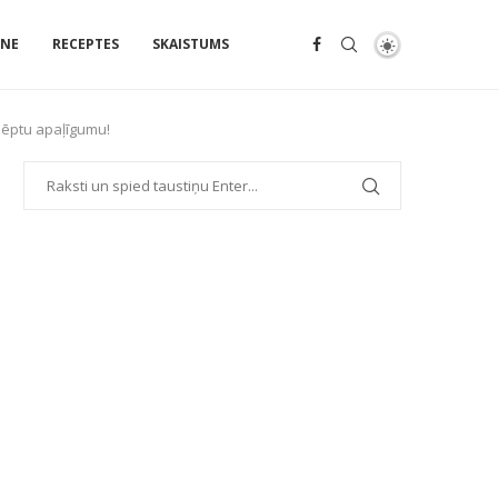
ENE
RECEPTES
SKAISTUMS
lēptu apaļīgumu!