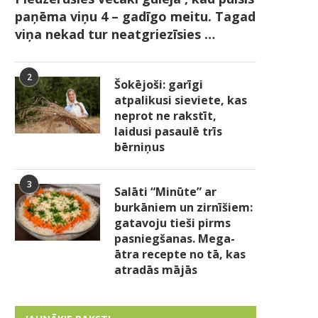
paņēma viņu 4 – gadīgo meitu. Tagad
viņa nekad tur neatgriezīsies …
2
Šokējoši: garīgi
atpalikusi sieviete, kas
neprot ne rakstīt,
laidusi pasaulē trīs
bērniņus
3
Salāti “Minūte” ar
burkāniem un zirnīšiem:
gatavoju tieši pirms
pasniegšanas. Mega-
ātra recepte no tā, kas
atradās mājās