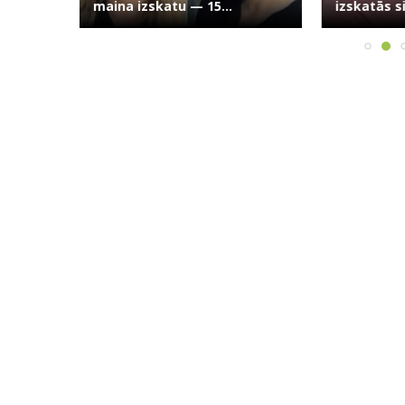
maina izskatu — 15...
izskatās si