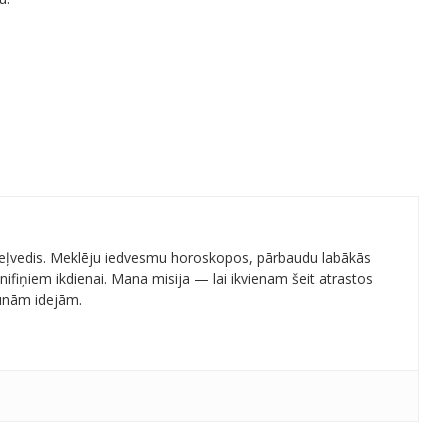
 ceļvedis. Meklēju iedvesmu horoskopos, pārbaudu labākās
ifiņiem ikdienai. Mana misija — lai ikvienam šeit atrastos
aunām idejām.