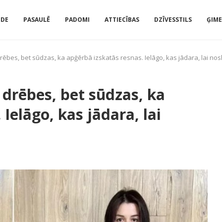
IDE
PASAULĒ
PADOMI
ATTIECĪBAS
DZĪVESSTILS
ĢIM
bes, bet sūdzas, ka apģērbā izskatās resnas. Ielāgo, kas jādara, lai nos
drēbes, bet sūdzas, ka
Ielāgo, kas jādara, lai