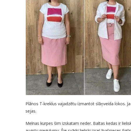
Plānos T-kreklus vajadzētu izmantot slāņveida lokos. Ja
sejas.
Melnas kurpes šim izskatam neder. Baltas kedas ir lielisk
augstu piegulumu. Šie svārki lieliski izceļ īpašnieces figūr