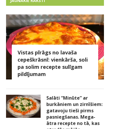
JAUNĀKIE RAKSTI
Vistas pīrāgs no lavaša
cepeškrāsnī: vienkārša, soli
pa solim recepte sulīgam
pildījumam
Salāti “Minūte” ar
burkāniem un zirnīšiem:
gatavoju tieši pirms
pasniegšanas. Mega-
ātra recepte no tā, kas