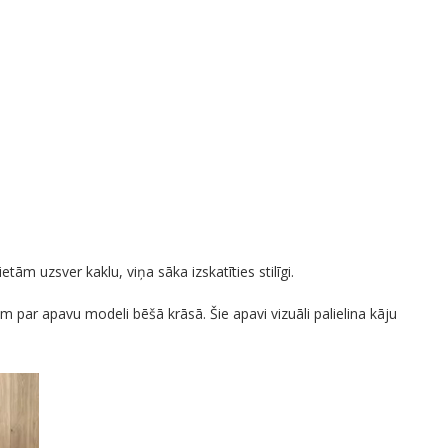
etām uzsver kaklu, viņa sāka izskatīties stilīgi.
m par apavu modeli bēšā krāsā. Šie apavi vizuāli palielina kāju