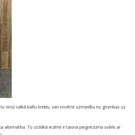
 tu virsū valkā baltu kreklu, vari novērst uzmanību no grumbas uz
a alternatīva. To izcilākā iezīme ir taisna piegriezuma svārki ar
u.