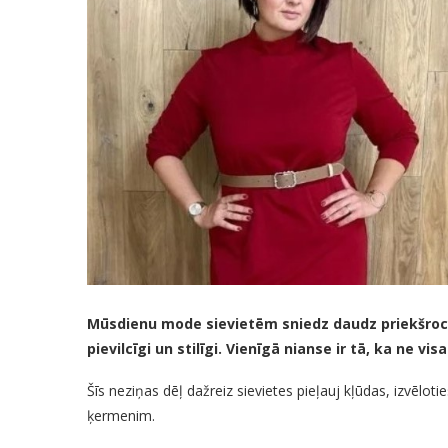
Mūsdienu mode sievietēm sniedz daudz priekšrocī
pievilcīgi un stilīgi. Vienīgā nianse ir tā, ka ne 
Šīs neziņas dēļ dažreiz sievietes pieļauj kļūdas, izvēloties
ķermenim.