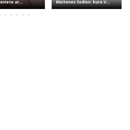
eviete ar...
Meitenes šodien: kura ir...