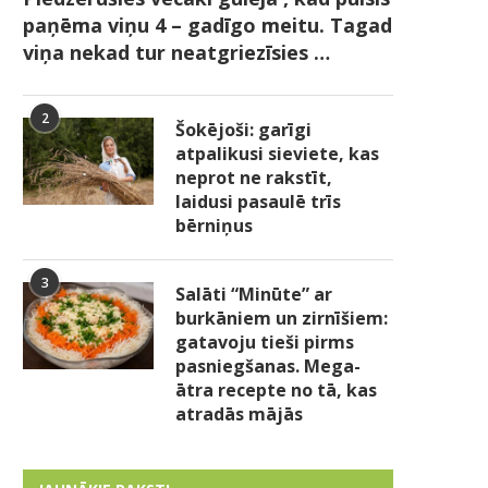
paņēma viņu 4 – gadīgo meitu. Tagad
viņa nekad tur neatgriezīsies …
2
Šokējoši: garīgi
atpalikusi sieviete, kas
neprot ne rakstīt,
laidusi pasaulē trīs
bērniņus
3
Salāti “Minūte” ar
burkāniem un zirnīšiem:
gatavoju tieši pirms
pasniegšanas. Mega-
ātra recepte no tā, kas
atradās mājās