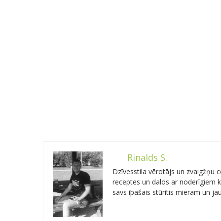
Rinalds S.
Dzīvesstila vērotājs un zvaigžņu
receptes un dalos ar noderīgiem kn
savs īpašais stūrītis mieram un j