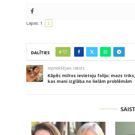
Lapas:
1
2
0
DALĪTIES
Iepriekšējais raksts
Kāpēc miltos ievietoju foliju: mazs triks
kas mani izglāba no lielām problēmām
SAIS