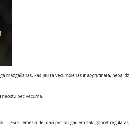
īga mazgāšanās, kas jau tā vecumdienās ir apgrūtināta, nepalīdz
lai neostu pēc vecuma.
ki. Tieši šī iemesla dēļ daži pēc 50 gadiem sāk ignorēt regulāras