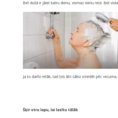
Bet dušā ir jāiet katru dienu, vismaz vienu reizi. Bet vis
Ja to darīsi retāk, tad ļoti ātri sāksi smirdēt pēc vecuma.
Šķir otru lapu, lai lasītu tālāk