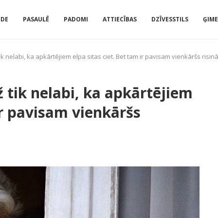
IDE
PASAULĒ
PADOMI
ATTIECĪBAS
DZĪVESSTILS
ĢIM
ik nelabi, ka apkārtējiem elpa sitas ciet. Bet tam ir pavisam vienkāršs risin
ž tik nelabi, ka apkārtējiem
 ir pavisam vienkāršs