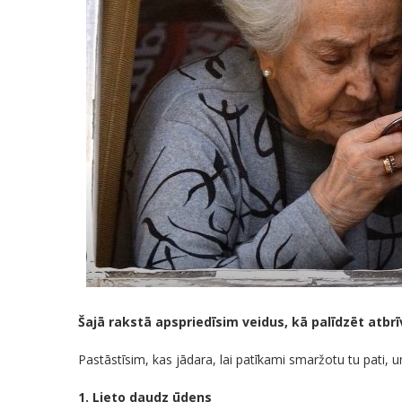
Šajā rakstā apspriedīsim veidus, kā palīdzēt atb
Pastāstīsim, kas jādara, lai patīkami smaržotu tu pati,
1. Lieto daudz ūdens