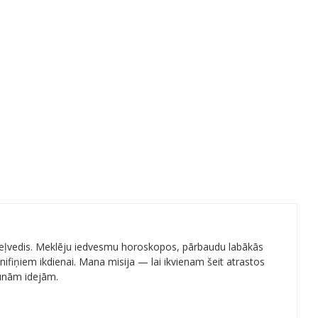
 ceļvedis. Meklēju iedvesmu horoskopos, pārbaudu labākās
ifiņiem ikdienai. Mana misija — lai ikvienam šeit atrastos
aunām idejām.