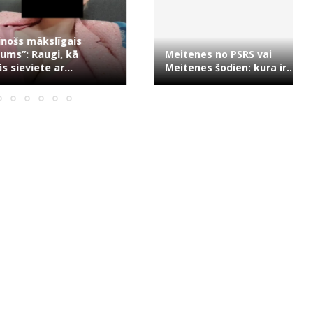
s mākslīgais
”: Raugi, kā
Meitenes no PSRS vai
eviete ar...
Meitenes šodien: kura ir...