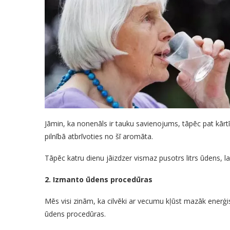
Jāmin, ka nonenāls ir tauku savienojums, tāpēc pat kārt
pilnībā atbrīvoties no šī aromāta.
Tāpēc katru dienu jāizdzer vismaz pusotrs litrs ūdens, 
2. Izmanto ūdens procedūras
Mēs visi zinām, ka cilvēki ar vecumu kļūst mazāk enerģis
ūdens procedūras.