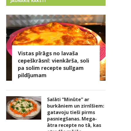
JAUNĀKIE RAKSTI
Vistas pīrāgs no lavaša
cepeškrāsnī: vienkārša, soli
pa solim recepte sulīgam
pildījumam
Salāti “Minūte” ar
burkāniem un zirnīšiem:
gatavoju tieši pirms
pasniegšanas. Mega-
ātra recepte no tā, kas