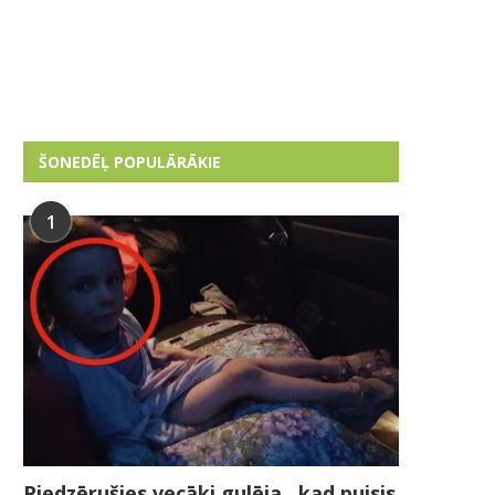
ŠONEDĒĻ POPULĀRĀKIE
1
Piedzērušies vecāki gulēja , kad puisis