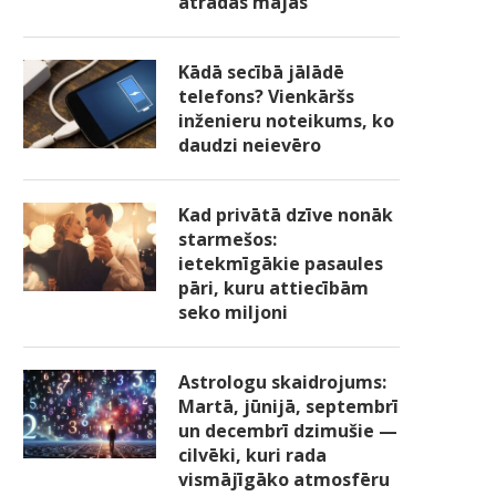
atradās mājās
Kādā secībā jālādē
telefons? Vienkāršs
inženieru noteikums, ko
daudzi neievēro
Kad privātā dzīve nonāk
starmešos:
ietekmīgākie pasaules
pāri, kuru attiecībām
seko miljoni
Astrologu skaidrojums:
Martā, jūnijā, septembrī
un decembrī dzimušie —
cilvēki, kuri rada
vismājīgāko atmosfēru