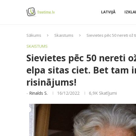
LATVIJĀ
IZKLA
Sākums
Skaistums
Sievietes pēc 50 nereti ož t
SKAISTUMS
Sievietes pēc 50 nereti o
elpa sitas ciet. Bet tam
risinājums!
-
Rinalds S.
16/12/2022
6,9K
Skatījumi