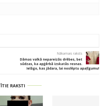
Nākamais raksts
,
Dāmas valkā nepareizās drēbes, bet
sūdzas, ka apģērbā izskatās resnas.
Ielāgo, kas jādara, lai noslēptu apaļīgumu!
TĪTIE RAKSTI