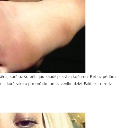
ķēns, kurš uz šo brīdi jau zaudējis krāsu košumu. Bet uz pēdām –
s, kurš raksta par mūziku un slavenību dzīvi. Faktiski to redz