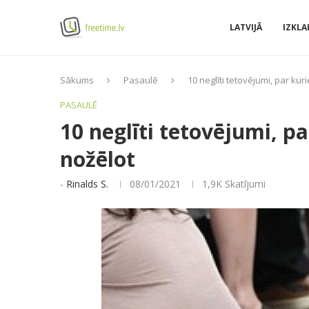
LATVIJĀ
IZKLA
Sākums
Pasaulē
10 neglīti tetovējumi, par k
PASAULĒ
10 neglīti tetovējumi, 
nožēlot
-
Rinalds S.
08/01/2021
1,9K
Skatījumi