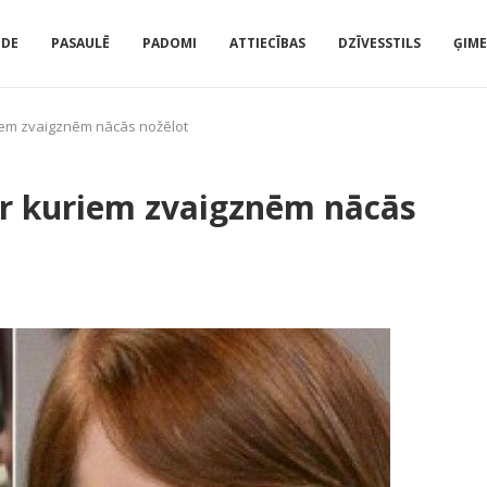
IDE
PASAULĒ
PADOMI
ATTIECĪBAS
DZĪVESSTILS
ĢIM
uriem zvaigznēm nācās nožēlot
par kuriem zvaigznēm nācās