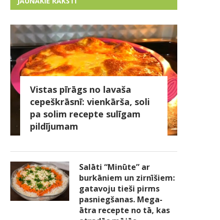
JAUNĀKIE RAKSTI
Vistas pīrāgs no lavaša
cepeškrāsnī: vienkārša, soli
pa solim recepte sulīgam
pildījumam
Salāti “Minūte” ar
burkāniem un zirnīšiem:
gatavoju tieši pirms
pasniegšanas. Mega-
ātra recepte no tā, kas