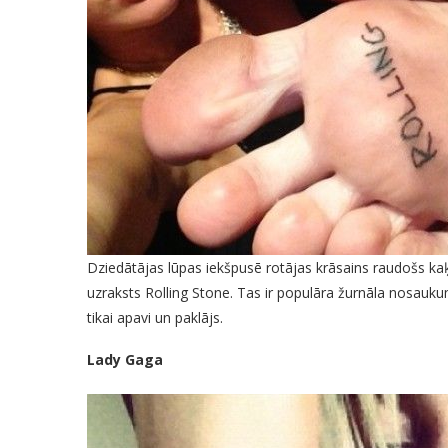
Dziedātājas lūpas iekšpusē rotājas krāsains raudošs ka
uzraksts Rolling Stone. Tas ir populāra žurnāla nosaukum
tikai apavi un paklājs.
Lady Gaga