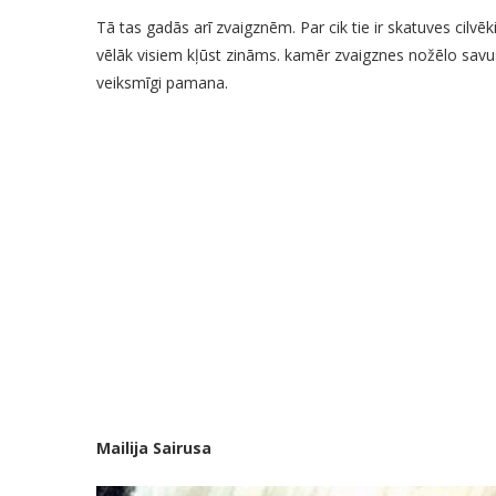
Tā tas gadās arī zvaigznēm. Par cik tie ir skatuves cilvē
vēlāk visiem kļūst zināms. kamēr zvaigznes nožēlo sav
veiksmīgi pamana.
Mailija Sairusa