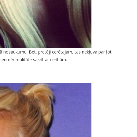
ā nosaukumu. Bet, pretēji cerētajam, tas nekļuva par ļoti
enmēr realitāte sakrīt ar cerībām.