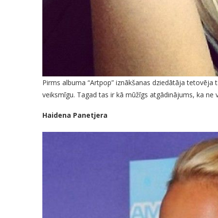
Pirms albuma “Artpop” iznākšanas dziedātāja tetovēja t
veiksmīgu. Tagad tas ir kā mūžīgs atgādinājums, ka ne vi
Haidena Panetjera