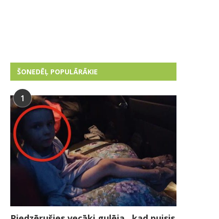
ŠONEDĒĻ POPULĀRĀKIE
1
Piedzērušies vecāki gulēja , kad puisis