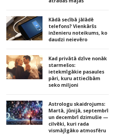
atradās mājās
Kādā secībā jālādē
telefons? Vienkāršs
inženieru noteikums, ko
daudzi neievēro
Kad privātā dzīve nonāk
starmešos:
ietekmīgākie pasaules
pāri, kuru attiecībām
seko miljoni
Astrologu skaidrojums:
Martā, jūnijā, septembrī
un decembrī dzimušie —
cilvēki, kuri rada
vismājīgāko atmosfēru