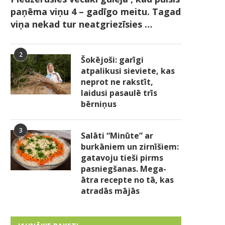
paņēma viņu 4 – gadīgo meitu. Tagad
viņa nekad tur neatgriezīsies …
2
Šokējoši: garīgi
atpalikusi sieviete, kas
neprot ne rakstīt,
laidusi pasaulē trīs
bērniņus
3
Salāti “Minūte” ar
burkāniem un zirnīšiem:
gatavoju tieši pirms
pasniegšanas. Mega-
ātra recepte no tā, kas
atradās mājās