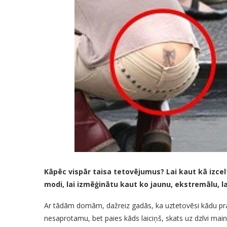
Kāpēc vispār taisa tetovējumus? Lai kaut kā izcel
modi, lai izmēģinātu kaut ko jaunu, ekstremālu, la
Ar tādām domām, dažreiz gadās, ka uztetovēsi kādu prast
nesaprotamu, bet paies kāds laiciņš, skats uz dzīvi main