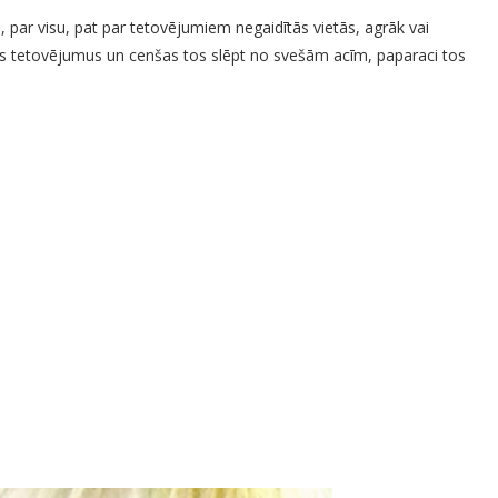
ki, par visu, pat par tetovējumiem negaidītās vietās, agrāk vai
us tetovējumus un cenšas tos slēpt no svešām acīm, paparaci tos