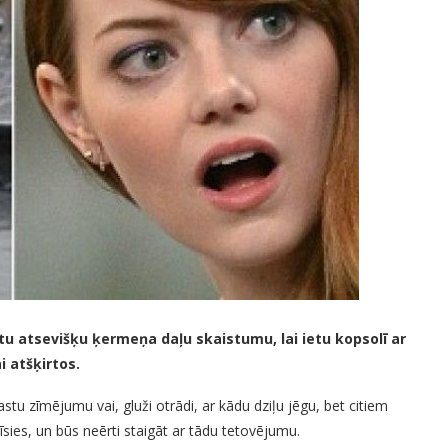
tu atsevišķu ķermeņa daļu skaistumu, lai ietu kopsolī ar
i atšķirtos.
u zīmējumu vai, gluži otrādi, ar kādu dziļu jēgu, bet citiem
īsies, un būs neērti staigāt ar tādu tetovējumu.