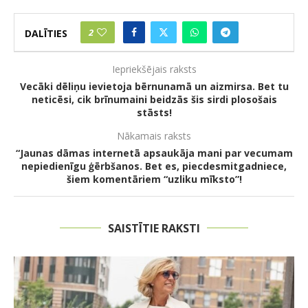
2
DALĪTIES
Iepriekšējais raksts
Vecāki dēliņu ievietoja bērnunamā un aizmirsa. Bet tu
neticēsi, cik brīnumaini beidzās šis sirdi plosošais
stāsts!
Nākamais raksts
“Jaunas dāmas internetā apsaukāja mani par vecumam
nepiedienīgu ģērbšanos. Bet es, piecdesmitgadniece,
šiem komentāriem “uzliku mīksto”!
SAISTĪTIE RAKSTI