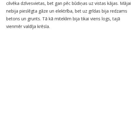
cilvēka dzīvesvietas, bet gan pēc būdiņas uz vistas kājas. Mājai
nebija pieslēgta gāze un elektrība, bet uz grīdas bija redzams
betons un grunts. Tā kā miteklim bija tikai viens logs, tajā
vienmēr valdīja krēsla.