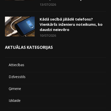
13/07/2026
Kādā secībā jālādē telefons?
Vienkāršs inženieru noteikums, ko
daudzi neievēro
10/07/2026
AKTUĀLAS KATEGORIJAS
Attiecības
Dzīvesstils
Ģimene
Izklaide