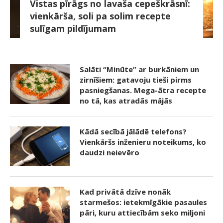
Vistas pīrāgs no lavaša cepeškrāsnī:
vienkārša, soli pa solim recepte
sulīgam pildījumam
Salāti “Minūte” ar burkāniem un
zirnīšiem: gatavoju tieši pirms
pasniegšanas. Mega-ātra recepte
no tā, kas atradās mājās
Kādā secībā jālādē telefons?
Vienkāršs inženieru noteikums, ko
daudzi neievēro
Kad privātā dzīve nonāk
starmešos: ietekmīgākie pasaules
pāri, kuru attiecībām seko miljoni