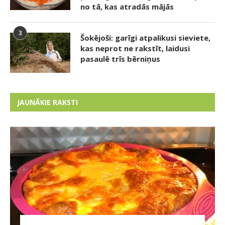
no tā, kas atradās mājās
3
Šokējoši: garīgi atpalikusi sieviete,
kas neprot ne rakstīt, laidusi
pasaulē trīs bērniņus
JAUNĀKIE RAKSTI