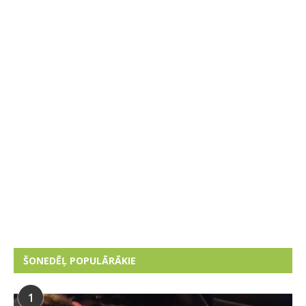
ŠONEDĒĻ POPULĀRĀKIE
1