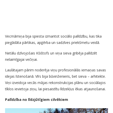
Vecmāmiņa bija spiesta izmantot sociālo palīdzību, kas tika
piegādāta pārtikas, apģērba un sadzīves priekšmetu veidā.
Netālu dzīvojošais Kšištofs un viņa sieva gribēja palīdzēt
nelaimīgajai večiņai.
Laulātajam pārim noderēja viņu profesionālās iemaņas savas
idejas īstenošanā. Vīrs bija būvinženieris, bet sieva – arhitekte.
Viņi izveidoja vecās mājas rekonstrukcijas plānu un sociālajos
tīklos ievietoja ziņu, lai piesaistītu līdzekļus ēkas atjaunošanai.
Palīdzība no līdzjūtīgiem cilvēkiem