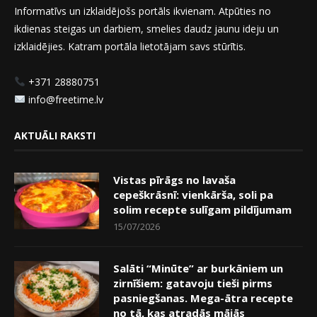
Informatīvs un izklaidējošs portāls ikvienam. Atpūties no
ikdienas steigas un darbiem, smelies daudz jaunu ideju un
izklaidējies. Katram portāla lietotājam savs stūrītis.
+371 28880751
info@freetime.lv
AKTUĀLI RAKSTI
Vistas pīrāgs no lavaša
cepeškrāsnī: vienkārša, soli pa
solim recepte sulīgam pildījumam
15/07/2026
Salāti “Minūte” ar burkāniem un
zirnīšiem: gatavoju tieši pirms
pasniegšanas. Mega-ātra recepte
no tā, kas atradās mājās