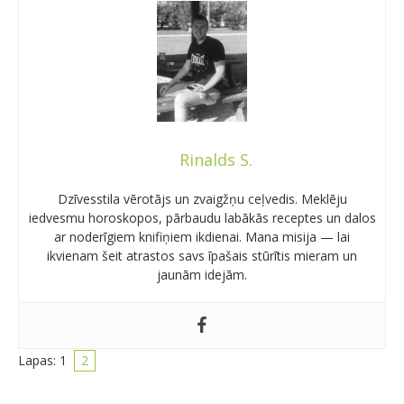
Rinalds S.
Dzīvesstila vērotājs un zvaigžņu ceļvedis. Meklēju
iedvesmu horoskopos, pārbaudu labākās receptes un dalos
ar noderīgiem knifiņiem ikdienai. Mana misija — lai
ikvienam šeit atrastos savs īpašais stūrītis mieram un
jaunām idejām.
Lapas:
1
2