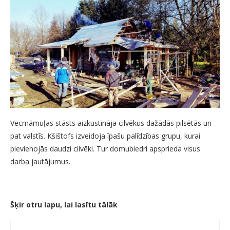
Vecmāmuļas stāsts aizkustināja cilvēkus dažādās pilsētās un
pat valstīs. Kšištofs izveidoja īpašu palīdzības grupu, kurai
pievienojās daudzi cilvēki. Tur domubiedri apsprieda visus
darba jautājumus.
Šķir otru lapu, lai lasītu tālāk