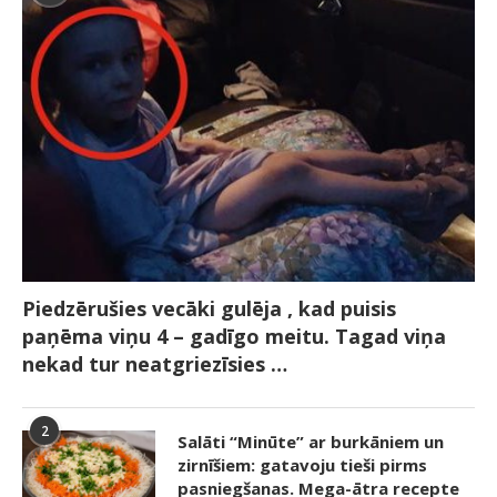
Piedzērušies vecāki gulēja , kad puisis
paņēma viņu 4 – gadīgo meitu. Tagad viņa
nekad tur neatgriezīsies …
2
Salāti “Minūte” ar burkāniem un
zirnīšiem: gatavoju tieši pirms
pasniegšanas. Mega-ātra recepte