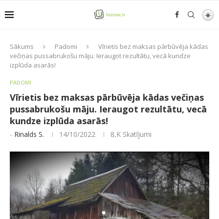
Sākums
Padomi
Vīrietis bez maksas pārbūvēja kādas
večiņas pussabrukošu māju. Ieraugot rezultātu, vecā kundze
izplūda asarās!
PADOMI
Vīrietis bez maksas pārbūvēja kādas večiņas
pussabrukošu māju. Ieraugot rezultātu, vecā
kundze izplūda asarās!
-
Rinalds S.
14/10/2022
8,K
Skatījumi