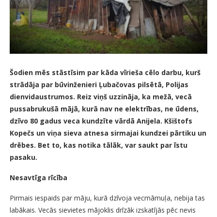
Šodien mēs stāstīsim par kāda vīrieša cēlo darbu, kurš
strādāja par būvinženieri Ļubačovas pilsētā, Polijas
dienvidaustrumos. Reiz viņš uzzināja, ka mežā, vecā
pussabrukušā mājā, kurā nav ne elektrības, ne ūdens,
dzīvo 80 gadus veca kundzīte vārdā Anijela. Kšištofs
Kopečs un viņa sieva atnesa sirmajai kundzei pārtiku un
drēbes. Bet to, kas notika tālāk, var saukt par īstu
pasaku.
Nesavtīga rīcība
Pirmais iespaids par māju, kurā dzīvoja vecmāmuļa, nebija tas
labākais. Vecās sievietes mājoklis drīzāk izskatījās pēc nevis