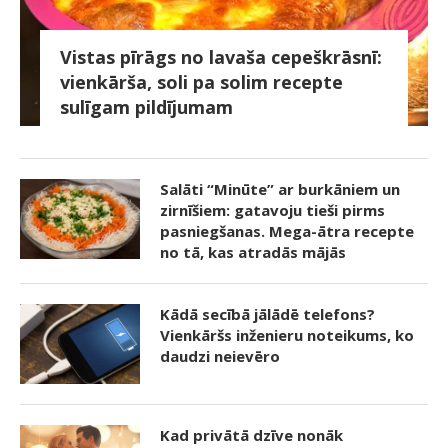
Vistas pīrāgs no lavaša cepeškrāsnī:
vienkārša, soli pa solim recepte
sulīgam pildījumam
Salāti “Minūte” ar burkāniem un
zirnīšiem: gatavoju tieši pirms
pasniegšanas. Mega-ātra recepte
no tā, kas atradās mājās
Kādā secībā jālādē telefons?
Vienkāršs inženieru noteikums, ko
daudzi neievēro
Kad privātā dzīve nonāk