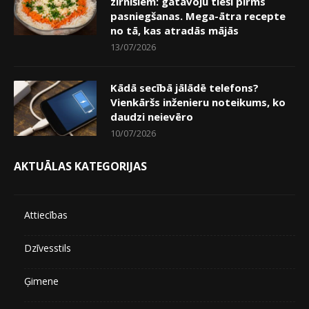
zirnīšiem: gatavoju tieši pirms
pasniegšanas. Mega-ātra recepte
no tā, kas atradās mājās
13/07/2026
Kādā secībā jālādē telefons?
Vienkāršs inženieru noteikums, ko
daudzi neievēro
10/07/2026
AKTUĀLAS KATEGORIJAS
Attiecības
Dzīvesstils
Ģimene