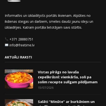
Informatīvs un izklaidējošs portāls ikvienam. Atpūties no
ikdienas steigas un darbiem, smelies daudz jaunu ideju un
izklaidējies. Katram portāla lietotājam savs stūrītis.
+371 28880751
info@freetime.lv
AKTUĀLI RAKSTI
Vistas pīrāgs no lavaša
cepeškrāsnī: vienkārša, soli pa
solim recepte sulīgam pildījumam
15/07/2026
Salāti “Minūte” ar burkāniem un