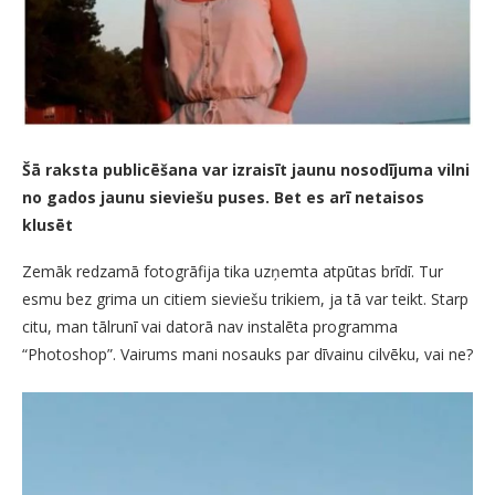
Šā raksta publicēšana var izraisīt jaunu nosodījuma vilni
no gados jaunu sieviešu puses. Bet es arī netaisos
klusēt
Zemāk redzamā fotogrāfija tika uzņemta atpūtas brīdī. Tur
esmu bez grima un citiem sieviešu trikiem, ja tā var teikt. Starp
citu, man tālrunī vai datorā nav instalēta programma
“Photoshop”. Vairums mani nosauks par dīvainu cilvēku, vai ne?