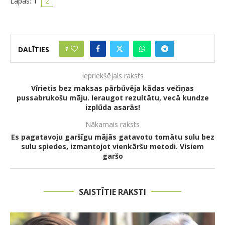
Lapas:
1
2
1
DALĪTIES
Iepriekšējais raksts
Vīrietis bez maksas pārbūvēja kādas večiņas
pussabrukošu māju. Ieraugot rezultātu, vecā kundze
izplūda asarās!
Nākamais raksts
Es pagatavoju garšīgu mājās gatavotu tomātu sulu bez
sulu spiedes, izmantojot vienkāršu metodi. Visiem
garšo
SAISTĪTIE RAKSTI