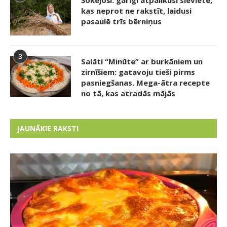
kas neprot ne rakstīt, laidusi
pasaulē trīs bērniņus
3
Salāti “Minūte” ar burkāniem un
zirnīšiem: gatavoju tieši pirms
pasniegšanas. Mega-ātra recepte
no tā, kas atradās mājās
JAUNĀKIE RAKSTI