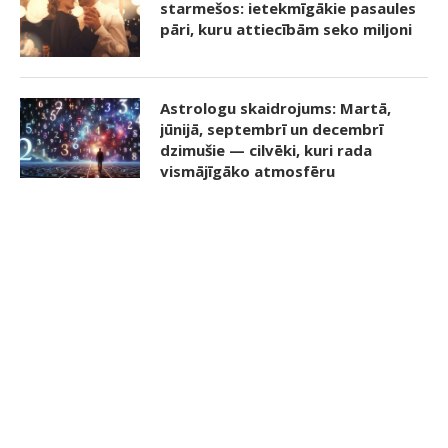
starmešos: ietekmīgākie pasaules
pāri, kuru attiecībām seko miljoni
Astrologu skaidrojums: Martā,
jūnijā, septembrī un decembrī
dzimušie — cilvēki, kuri rada
vismājīgāko atmosfēru