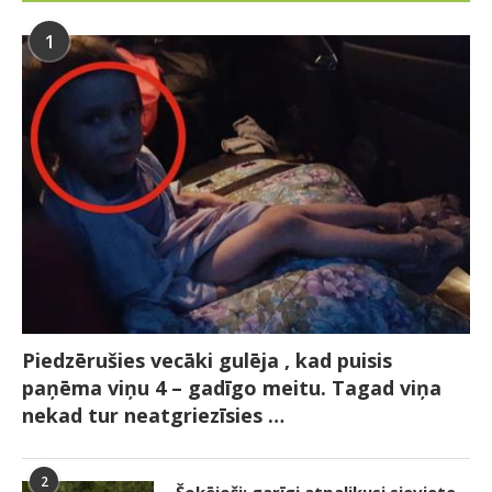
1
Piedzērušies vecāki gulēja , kad puisis
paņēma viņu 4 – gadīgo meitu. Tagad viņa
nekad tur neatgriezīsies …
2
Šokējoši: garīgi atpalikusi sieviete,