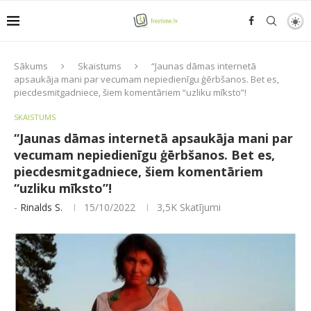
Sākums
Skaistums
“Jaunas dāmas internetā
apsaukāja mani par vecumam nepiedienīgu ģērbšanos. Bet es,
piecdesmitgadniece, šiem komentāriem “uzliku mīksto”!
SKAISTUMS
“Jaunas dāmas internetā apsaukāja mani par
vecumam nepiedienīgu ģērbšanos. Bet es,
piecdesmitgadniece, šiem komentāriem
“uzliku mīksto”!
-
Rinalds S.
15/10/2022
3,5K
Skatījumi