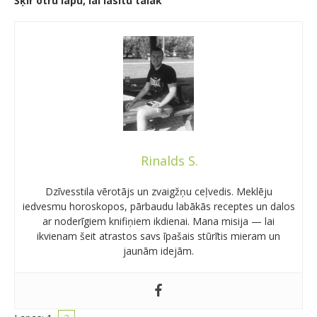
Šķir otru lapu, lai lasītu tālāk
Rinalds S.
Dzīvesstila vērotājs un zvaigžņu ceļvedis. Meklēju
iedvesmu horoskopos, pārbaudu labākās receptes un dalos
ar noderīgiem knifiņiem ikdienai. Mana misija — lai
ikvienam šeit atrastos savs īpašais stūrītis mieram un
jaunām idejām.