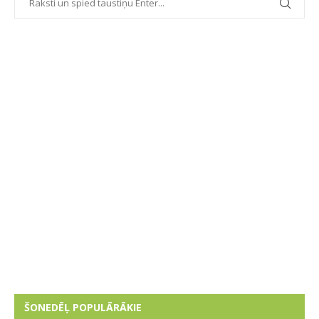
ŠONEDĒĻ POPULĀRĀKIE