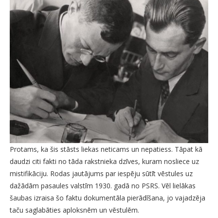
Protams, ka šis stāsts liekas neticams un nepatiess. Tāpat kā
daudzi citi fakti no tāda rakstnieka dzīves, kuram nosliece uz
mistifikāciju. Rodas jautājums par iespēju sūtīt vēstules uz
dažādām pasaules valstīm 1930. gadā no PSRS. Vēl lielākas
šaubas izraisa šo faktu dokumentāla pierādīšana, jo vajadzēja
taču saglabāties aploksnēm un vēstulēm.