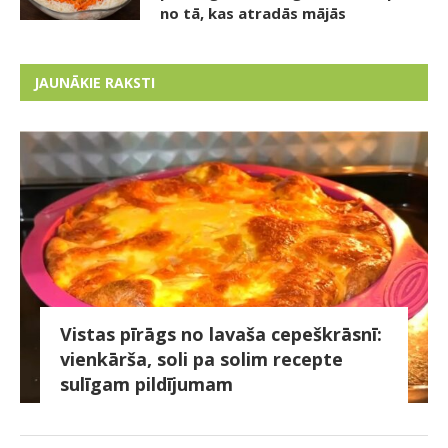
no tā, kas atradās mājās
JAUNĀKIE RAKSTI
Vistas pīrāgs no lavaša cepeškrāsnī:
vienkārša, soli pa solim recepte
sulīgam pildījumam