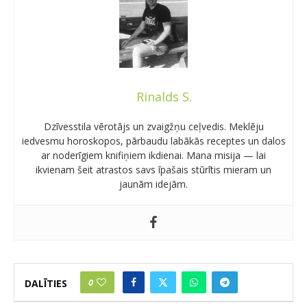
Rinalds S.
Dzīvesstila vērotājs un zvaigžņu ceļvedis. Meklēju
iedvesmu horoskopos, pārbaudu labākās receptes un dalos
ar noderīgiem knifiņiem ikdienai. Mana misija — lai
ikvienam šeit atrastos savs īpašais stūrītis mieram un
jaunām idejām.
0
DALĪTIES