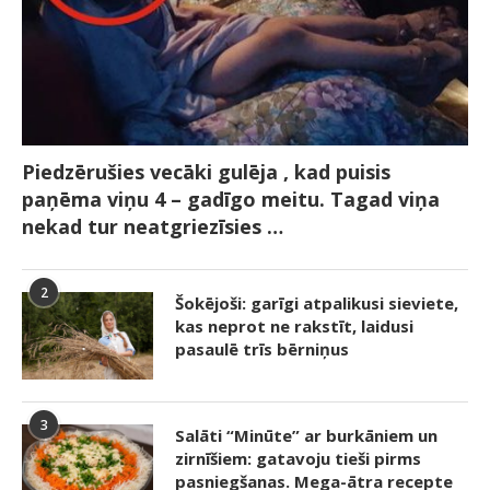
Piedzērušies vecāki gulēja , kad puisis
paņēma viņu 4 – gadīgo meitu. Tagad viņa
nekad tur neatgriezīsies …
2
Šokējoši: garīgi atpalikusi sieviete,
kas neprot ne rakstīt, laidusi
pasaulē trīs bērniņus
3
Salāti “Minūte” ar burkāniem un
zirnīšiem: gatavoju tieši pirms
pasniegšanas. Mega-ātra recepte