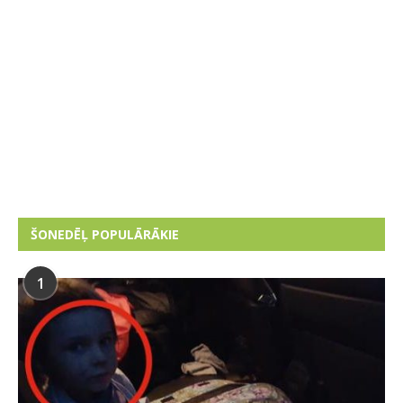
ŠONEDĒĻ POPULĀRĀKIE
1