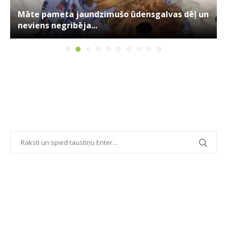
Māte pameta jaundzimušo ūdensgalvas dēļ un
neviens negribēja...