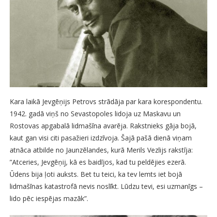
Kara laikā Jevgēņijs Petrovs strādāja par kara korespondentu.
1942. gadā viņš no Sevastopoles lidoja uz Maskavu un
Rostovas apgabalā lidmašīna avarēja. Rakstnieks gāja bojā,
kaut gan visi citi pasažieri izdzīvoja. Šajā pašā dienā viņam
atnāca atbilde no Jaunzēlandes, kurā Merils Vezlijs rakstīja:
”Atceries, Jevgēņij, kā es baidījos, kad tu peldējies ezerā.
Ūdens bija ļoti auksts. Bet tu teici, ka tev lemts iet bojā
lidmašīnas katastrofā nevis noslīkt. Lūdzu tevi, esi uzmanīgs –
lido pēc iespējas mazāk”.