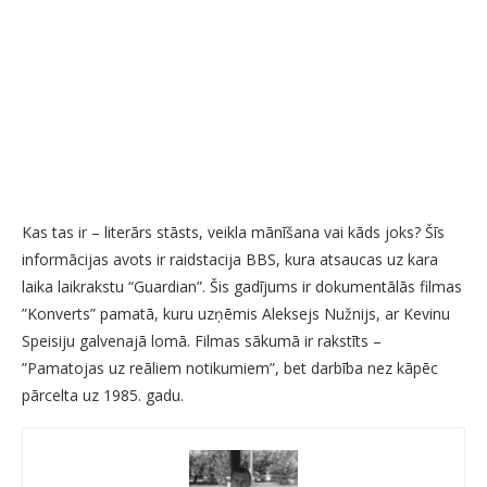
Kas tas ir – literārs stāsts, veikla mānīšana vai kāds joks? Šīs
informācijas avots ir raidstacija BBS, kura atsaucas uz kara
laika laikrakstu “Guardian”. Šis gadījums ir dokumentālās filmas
”Konverts” pamatā, kuru uzņēmis Aleksejs Nužnijs, ar Kevinu
Speisiju galvenajā lomā. Filmas sākumā ir rakstīts –
”Pamatojas uz reāliem notikumiem”, bet darbība nez kāpēc
pārcelta uz 1985. gadu.