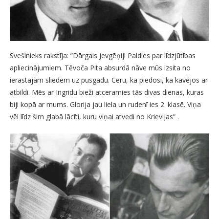
Svešinieks rakstīja: ”Dārgais Jevgēņij! Paldies par līdzjūtības
apliecinājumiem. Tēvoča Pita absurdā nāve mūs izsita no
ierastajām sliedēm uz pusgadu. Ceru, ka piedosi, ka kavējos ar
atbildi. Mēs ar Ingridu bieži atceramies tās divas dienas, kuras
biji kopā ar mums. Glorija jau liela un rudenī ies 2. klasē. Viņa
vēl līdz šim glabā lācīti, kuru viņai atvedi no Krievijas” .