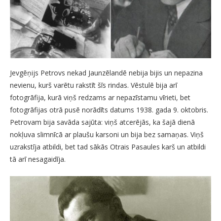
Jevgēņijs Petrovs nekad Jaunzēlandē nebija bijis un nepazina
nevienu, kurš varētu rakstīt šīs rindas. Vēstulē bija arī
fotogrāfija, kurā viņš redzams ar nepazīstamu vīrieti, bet
fotogrāfijas otrā pusē norādīts datums 1938. gada 9. oktobris.
Petrovam bija savāda sajūta: viņš atcerējās, ka šajā dienā
nokļuva slimnīcā ar plaušu karsoni un bija bez samaņas. Viņš
uzrakstīja atbildi, bet tad sākās Otrais Pasaules karš un atbildi
tā arī nesagaidīja.