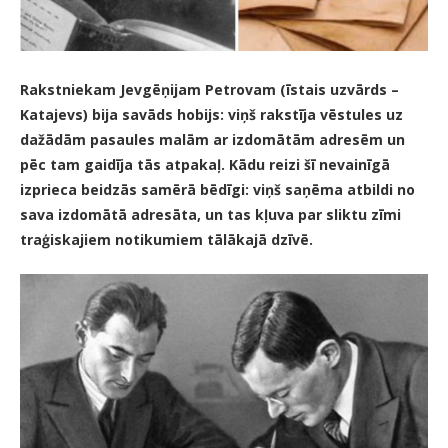
Rakstniekam Jevgēņijam Petrovam (īstais uzvārds –
Katajevs) bija savāds hobijs: viņš rakstīja vēstules uz
dažādām pasaules malām ar izdomātām adresēm un
pēc tam gaidīja tās atpakaļ. Kādu reizi šī nevainīgā
izprieca beidzās samērā bēdīgi: viņš saņēma atbildi no
sava izdomātā adresāta, un tas kļuva par sliktu zīmi
traģiskajiem notikumiem tālākajā dzīvē.