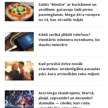
Salāti “Minūte” ar burkāniem un
zirnīšiem: gatavoju tieši pirms
pasniegšanas. Mega-ātra recepte
no tā, kas atradās mājās
Kādā secībā jālādē telefons?
Vienkāršs inženieru noteikums, ko
daudzi neievēro
Kad privātā dzīve nonāk
starmešos: ietekmīgākie pasaules
pāri, kuru attiecībām seko miljoni
Astrologu skaidrojums: Martā,
jūnijā, septembrī un decembrī
dzimušie — cilvēki, kuri rada
vismājīgāko atmosfēru