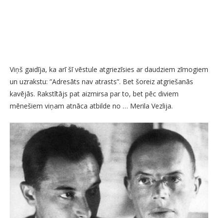
Viņš gaidīja, ka arī šī vēstule atgriezīsies ar daudziem zīmogiem
un uzrakstu: ”Adresāts nav atrasts”. Bet šoreiz atgriešanās
kavējās. Rakstītājs pat aizmirsa par to, bet pēc diviem
mēnešiem viņam atnāca atbilde no … Merila Vezlija.