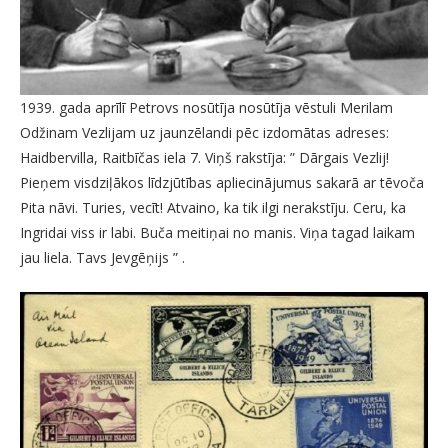
1939. gada aprīlī Petrovs nosūtīja nosūtīja vēstuli Merilam
Odžinam Vezlijam uz jaunzēlandi pēc izdomātas adreses:
Haidbervilla, Raitbīčas iela 7. Viņš rakstīja: ” Dārgais Vezlij!
Pieņem visdziļākos līdzjūtības apliecinājumus sakarā ar tēvoča
Pita nāvi. Turies, vecīt! Atvaino, ka tik ilgi nerakstīju. Ceru, ka
Ingridai viss ir labi. Buča meitiņai no manis. Viņa tagad laikam
jau liela. Tavs Jevgēņijs ” .