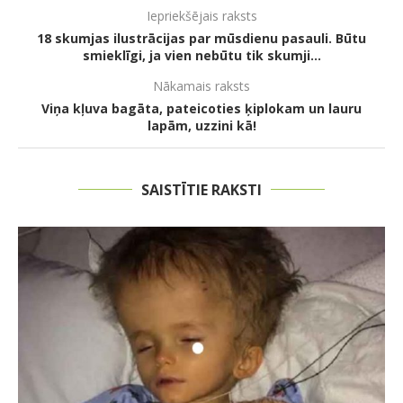
Iepriekšējais raksts
18 skumjas ilustrācijas par mūsdienu pasauli. Būtu
smieklīgi, ja vien nebūtu tik skumji…
Nākamais raksts
Viņa kļuva bagāta, pateicoties ķiplokam un lauru
lapām, uzzini kā!
SAISTĪTIE RAKSTI