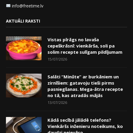
info@freetime.lv
AKTUĀLI RAKSTI
Vistas pīrāgs no lavaša
cepeškrāsnī: vienkārša, soli pa
solim recepte sulīgam pildījumam
15/07/2026
Salāti “Minūte” ar burkāniem un
zirnīšiem: gatavoju tieši pirms
pasniegšanas. Mega-ātra recepte
no tā, kas atradās mājās
13/07/2026
Kādā secībā jālādē telefons?
Vienkāršs inženieru noteikums, ko
daudzi neievēro