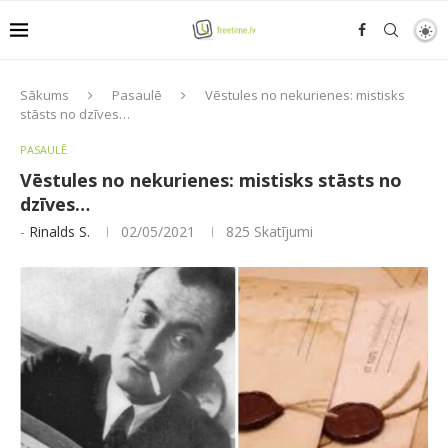
Sākums
Pasaulē
Vēstules no nekurienes: mistisks
stāsts no dzīves…
PASAULĒ
Vēstules no nekurienes: mistisks stāsts no
dzīves…
-
Rinalds S.
02/05/2021
825
Skatījumi