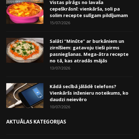
Vistas pīrāgs no lavaša
cepeškrāsnī: vienkārša, soli pa
solim recepte sulīgam pildījumam
15/07/2026
Salāti “Minūte” ar burkāniem un
zirnīšiem: gatavoju tieši pirms
pasniegšanas. Mega-ātra recepte
no tā, kas atradās mājās
13/07/2026
Kādā secībā jālādē telefons?
Vienkāršs inženieru noteikums, ko
daudzi neievēro
10/07/2026
AKTUĀLAS KATEGORIJAS