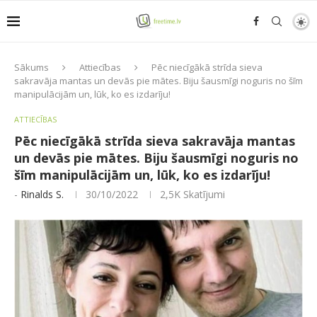
Sākums
Attiecības
Pēc niecīgākā strīda sieva
sakravāja mantas un devās pie mātes. Biju šausmīgi noguris no šīm
manipulācijām un, lūk, ko es izdarīju!
ATTIECĪBAS
Pēc niecīgākā strīda sieva sakravāja mantas
un devās pie mātes. Biju šausmīgi noguris no
šīm manipulācijām un, lūk, ko es izdarīju!
-
Rinalds S.
30/10/2022
2,5K
Skatījumi