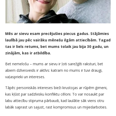
Mēs ar sievu esam precējušies piecus gadus. Stājāmies
laulībā jau pēc vairāku mēnešu ilgām attiecībām. Tagad
tas ir liels retums, bet mums tolaik jau bija 30 gadu, un
zinājām, kas ir atbildība.
Bet nemelošu – mums ar sievu ir ļoti sarežģīti raksturi, bet
abiem dzīvesveids ir aktīvs: katram no mums ir tuvi draugi,
vaļasprieki un intereses.
Tāpēc personiskās intereses bieži krustojas ar rūpēm ģimeni,
kas kļūst par sadzīvisku konfliktu cēloni. To var nosaukt par
labu attiecību stipruma pārbaudi, kad laulātie sāk viens otru
labāk saprast un sajust, rast kompromisus un mijiedarboties.