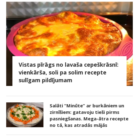
Vistas pīrāgs no lavaša cepeškrāsnī:
vienkārša, soli pa solim recepte
sulīgam pildījumam
Salāti “Minūte” ar burkāniem un
zirnīšiem: gatavoju tieši pirms
pasniegšanas. Mega-ātra recepte
no tā, kas atradās mājās