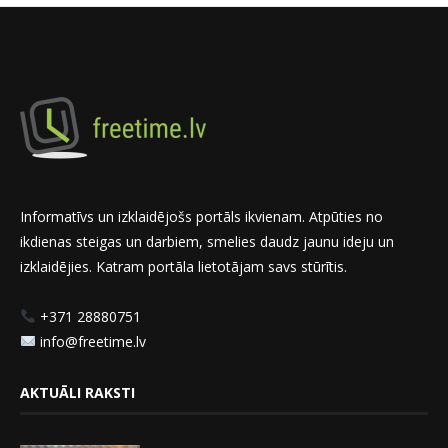
Informatīvs un izklaidējošs portāls ikvienam. Atpūties no
ikdienas steigas un darbiem, smelies daudz jaunu ideju un
izklaidējies. Katram portāla lietotājam savs stūrītis.
+371 28880751
info@freetime.lv
AKTUĀLI RAKSTI