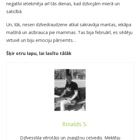
negatīvi ietekmēja arī tās dienas, kad dzīvojām mierā un
saticībā.
Un, lūk, nesen dzīvedraudzene atkal sakravāja mantas, iekāpa
mašīnā un aizbrauca pie mammas. Tas bija februārī, es sēdēju
virtuvē un biju emociju pārņemts…
Šķir otru lapu, lai lasītu tālāk
Rinalds S.
Dzīvesstila vērotājs un zvaigžņu ceļvedis. Meklēju