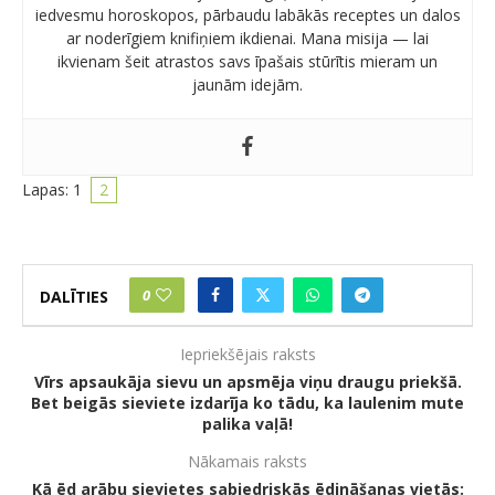
iedvesmu horoskopos, pārbaudu labākās receptes un dalos
ar noderīgiem knifiņiem ikdienai. Mana misija — lai
ikvienam šeit atrastos savs īpašais stūrītis mieram un
jaunām idejām.
Lapas:
1
2
0
DALĪTIES
Iepriekšējais raksts
Vīrs apsaukāja sievu un apsmēja viņu draugu priekšā.
Bet beigās sieviete izdarīja ko tādu, ka laulenim mute
palika vaļā!
Nākamais raksts
Kā ēd arābu sievietes sabiedriskās ēdināšanas vietās: