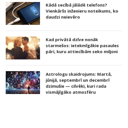
Kādā secībā jālādē telefons?
Vienkāršs inženieru noteikums, ko
daudzi neievēro
Kad privātā dzīve nonāk
starmešos: ietekmīgākie pasaules
pāri, kuru attiecībām seko miljoni
Astrologu skaidrojums: Martā,
jūnijā, septembrī un decembrī
dzimušie — cilvēki, kuri rada
vismājīgāko atmosfēru