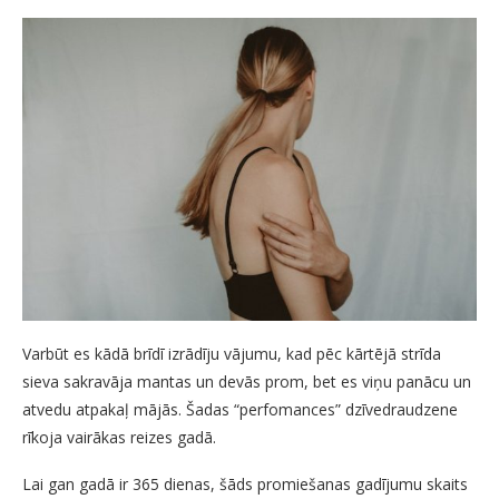
Varbūt es kādā brīdī izrādīju vājumu, kad pēc kārtējā strīda
sieva sakravāja mantas un devās prom, bet es viņu panācu un
atvedu atpakaļ mājās. Šadas “perfomances” dzīvedraudzene
rīkoja vairākas reizes gadā.
Lai gan gadā ir 365 dienas, šāds promiešanas gadījumu skaits