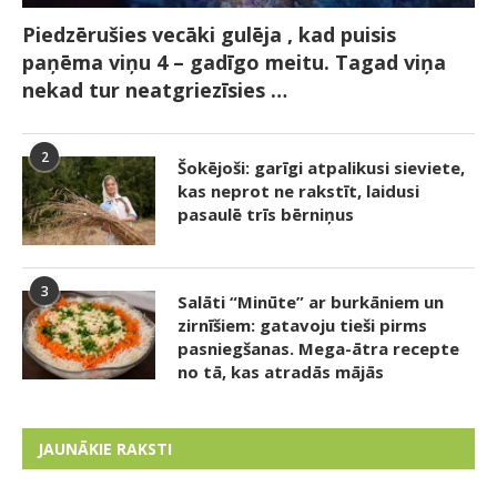
Piedzērušies vecāki gulēja , kad puisis
paņēma viņu 4 – gadīgo meitu. Tagad viņa
nekad tur neatgriezīsies …
2
Šokējoši: garīgi atpalikusi sieviete,
kas neprot ne rakstīt, laidusi
pasaulē trīs bērniņus
3
Salāti “Minūte” ar burkāniem un
zirnīšiem: gatavoju tieši pirms
pasniegšanas. Mega-ātra recepte
no tā, kas atradās mājās
JAUNĀKIE RAKSTI