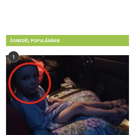
ŠONEDĒĻ POPULĀRĀKIE
1