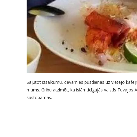
Sajūtot izsalkumu, devāmies pusdienās uz vietējo kafejn
mums. Gribu atzīmēt, ka islāmticīgajās valstīs Tuvajos Au
sastopamas.