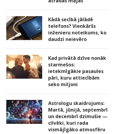
atradās mājās
Kādā secībā jālādē
telefons? Vienkāršs
inženieru noteikums, ko
daudzi neievēro
Kad privātā dzīve nonāk
starmešos:
ietekmīgākie pasaules
pāri, kuru attiecībām
seko miljoni
Astrologu skaidrojums:
Martā, jūnijā, septembrī
un decembrī dzimušie —
cilvēki, kuri rada
vismājīgāko atmosfēru