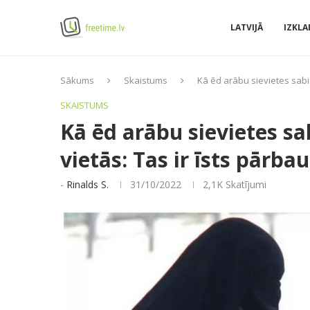
LATVIJĀ
IZKLA
Sākums
Skaistums
Kā ēd arābu sievietes sabi
SKAISTUMS
Kā ēd arābu sievietes s
vietās: Tas ir īsts pārba
-
Rinalds S.
31/10/2022
2,1K
Skatījumi