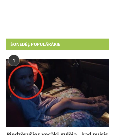
ŠONEDĒĻ POPULĀRĀKIE
1
Piedzērušies vecāki gulēja , kad puisis