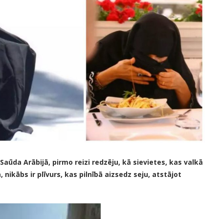
Saūda Arābijā, pirmo reizi redzēju, kā sievietes, kas valkā
 nikābs ir plīvurs, kas pilnībā aizsedz seju, atstājot