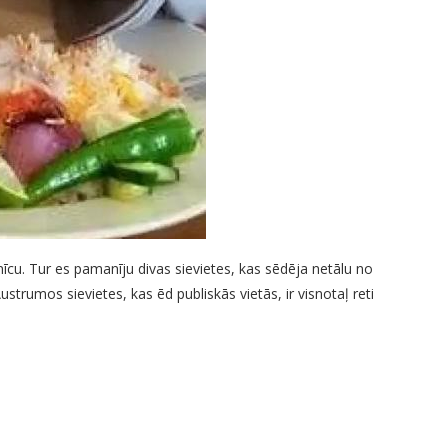
īcu. Tur es pamanīju divas sievietes, kas sēdēja netālu no
strumos sievietes, kas ēd publiskās vietās, ir visnotaļ reti