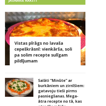
JAUNĀKIE RAKSTI
Vistas pīrāgs no lavaša
cepeškrāsnī: vienkārša, soli
pa solim recepte sulīgam
pildījumam
Salāti “Minūte” ar
burkāniem un zirnīšiem:
gatavoju tieši pirms
pasniegšanas. Mega-
ātra recepte no tā, kas