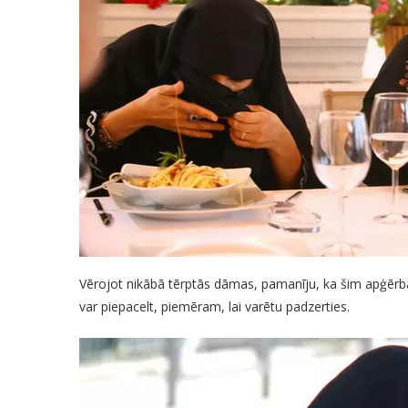
Vērojot nikābā tērptās dāmas, pamanīju, ka šim apģērb
var piepacelt, piemēram, lai varētu padzerties.