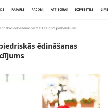
IDE
PASAULĒ
PADOMI
ATTIECĪBAS
DZĪVESSTILS
ĢIM
edriskās ēdināšanas vietās: Tas ir īsts pārbaudījums
abiedriskās ēdināšanas
udījums