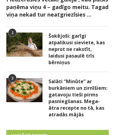
paņēma viņu 4 – gadīgo meitu. Tagad
viņa nekad tur neatgriezīsies …
2
Šokējoši: garīgi
atpalikusi sieviete, kas
neprot ne rakstīt,
laidusi pasaulē trīs
bērniņus
3
Salāti “Minūte” ar
burkāniem un zirnīšiem:
gatavoju tieši pirms
pasniegšanas. Mega-
ātra recepte no tā, kas
atradās mājās