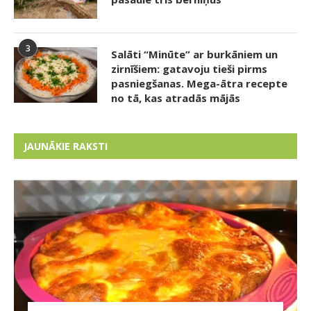
3
Salāti “Minūte” ar burkāniem un
zirnīšiem: gatavoju tieši pirms
pasniegšanas. Mega-ātra recepte
no tā, kas atradās mājās
JAUNĀKIE RAKSTI