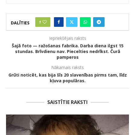
1
DALĪTIES
Iepriekšējais raksts
Šajā foto — ražošanas fabrika. Darba diena ilgst 15
stundas. Brīvdienu nav. Piecelties nedrīkst. Čurā
pamperos
Nākamais raksts
Grūti noticēt, kas bija šīs 20 slavenības pirms tam, līdz
kļuva populāras.
SAISTĪTIE RAKSTI