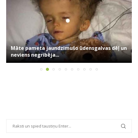
Māte pameta jaundzimušo ūdensgalvas dēļ un
neviens negribēja...