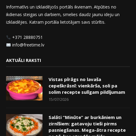
Informatīvs un izklaidējošs portāls ikvienam. Atpūties no
ikdienas steigas un darbiem, smelies daudz jaunu ideju un
izklaidējies. Katram portāla lietotājam savs stūrītis.
+371 28880751
info@freetime.lv
AKTUĀLI RAKSTI
Vistas pīrāgs no lavaša
cepeškrāsnī: vienkārša, soli pa
solim recepte sulīgam pildījumam
15/07/2026
Salāti “Minūte” ar burkāniem un
zirnīšiem: gatavoju tieši pirms
pasniegšanas. Mega-ātra recepte