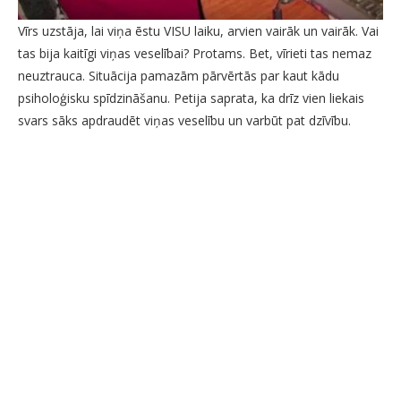
Vīrs uzstāja, lai viņa ēstu VISU laiku, arvien vairāk un vairāk. Vai
tas bija kaitīgi viņas veselībai? Protams. Bet, vīrieti tas nemaz
neuztrauca. Situācija pamazām pārvērtās par kaut kādu
psiholoģisku spīdzināšanu. Petija saprata, ka drīz vien liekais
svars sāks apdraudēt viņas veselību un varbūt pat dzīvību.