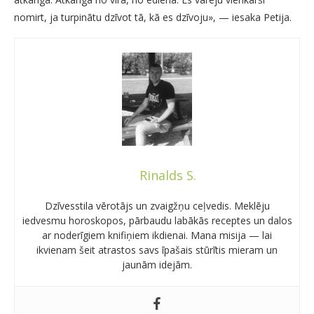
nomirt, ja turpinātu dzīvot tā, kā es dzīvoju», — iesaka Petija.
Rinalds S.
Dzīvesstila vērotājs un zvaigžņu ceļvedis. Meklēju
iedvesmu horoskopos, pārbaudu labākās receptes un dalos
ar noderīgiem knifiņiem ikdienai. Mana misija — lai
ikvienam šeit atrastos savs īpašais stūrītis mieram un
jaunām idejām.