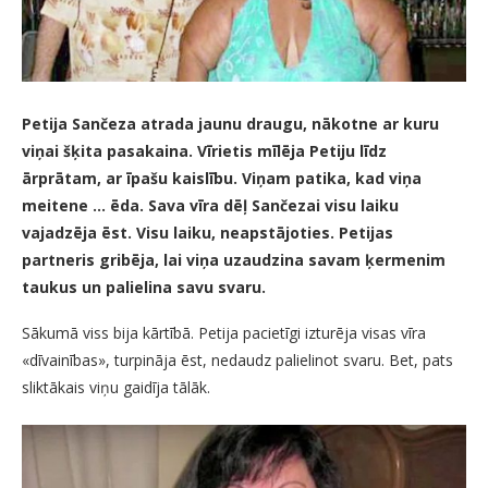
Petija Sančeza atrada jaunu draugu, nākotne ar kuru
viņai šķita pasakaina. Vīrietis mīlēja Petiju līdz
ārprātam, ar īpašu kaislību. Viņam patika, kad viņa
meitene … ēda. Sava vīra dēļ Sančezai visu laiku
vajadzēja ēst. Visu laiku, neapstājoties. Petijas
partneris gribēja, lai viņa uzaudzina savam ķermenim
taukus un palielina savu svaru.
Sākumā viss bija kārtībā. Petija pacietīgi izturēja visas vīra
«dīvainības», turpināja ēst, nedaudz palielinot svaru. Bet, pats
sliktākais viņu gaidīja tālāk.