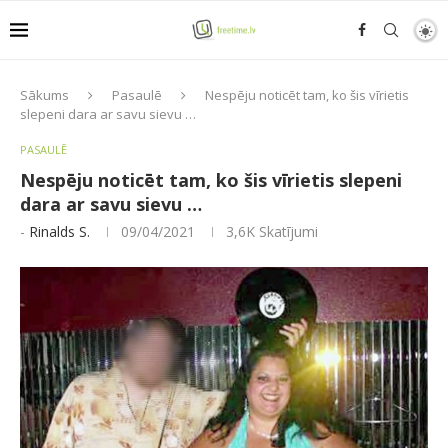
Sākums
Pasaulē
Nespēju noticēt tam, ko šis vīrietis
slepeni dara ar savu sievu …
PASAULĒ
Nespēju noticēt tam, ko šis vīrietis slepeni
dara ar savu sievu …
-
Rinalds S.
09/04/2021
3,6K
Skatījumi