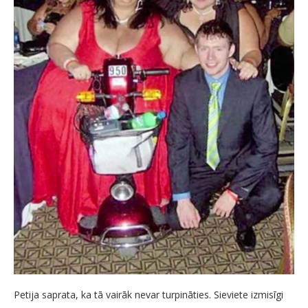
Petija saprata, ka tā vairāk nevar turpināties. Sieviete izmisīgi