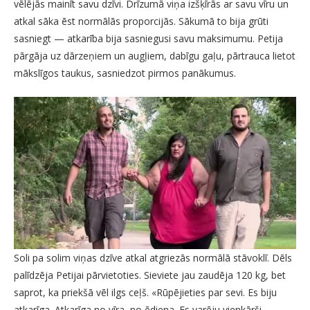
vēlējās mainīt savu dzīvi. Drīzumā viņa izšķīrās ar savu vīru un
atkal sāka ēst normālās proporcijās. Sākumā to bija grūti
sasniegt — atkarība bija sasniegusi savu maksimumu. Petija
pārgāja uz dārzeņiem un augļiem, dabīgu gaļu, pārtrauca lietot
mākslīgos taukus, sasniedzot pirmos panākumus.
Soli pa solim viņas dzīve atkal atgriezās normālā stāvoklī. Dēls
palīdzēja Petijai pārvietoties. Sieviete jau zaudēja 120 kg, bet
saprot, ka priekšā vēl ilgs ceļš. «Rūpējieties par sevi. Es biju
atkarīga. Atkarīga no vīra, no ēdiena. Es varēju vienkārši