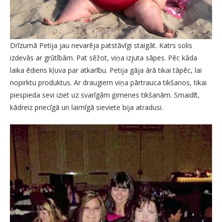
Drīzumā Petija jau nevarēja patstāvīgi staigāt. Katrs solis
izdevās ar grūtībām. Pat sēžot, viņa izjuta sāpes. Pēc kāda
laika ēdiens kļuva par atkarību. Petija gāja ārā tikai tāpēc, lai
nopirktu produktus. Ar draugiem viņa pārtrauca tikšanos, tikai
piespieda sevi iziet uz svarīgām ģimenes tikšanām. Smaidīt,
kādreiz priecīgā un laimīgā sieviete bija atradusi.