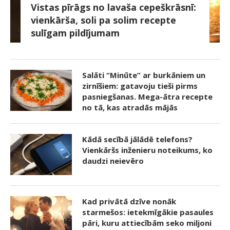
Vistas pīrāgs no lavaša cepeškrāsnī:
vienkārša, soli pa solim recepte
sulīgam pildījumam
Salāti “Minūte” ar burkāniem un
zirnīšiem: gatavoju tieši pirms
pasniegšanas. Mega-ātra recepte
no tā, kas atradās mājās
Kādā secībā jālādē telefons?
Vienkāršs inženieru noteikums, ko
daudzi neievēro
Kad privātā dzīve nonāk
starmešos: ietekmīgākie pasaules
pāri, kuru attiecībām seko miljoni