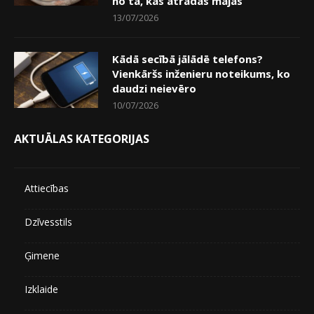
no tā, kas atradās mājās
13/07/2026
Kādā secībā jālādē telefons?
Vienkāršs inženieru noteikums, ko
daudzi neievēro
10/07/2026
AKTUĀLAS KATEGORIJAS
Attiecības
Dzīvesstils
Ģimene
Izklaide