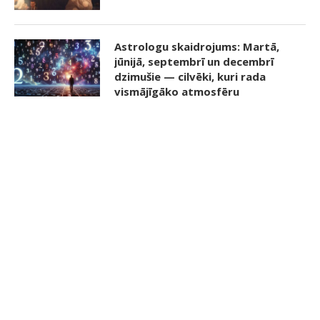
Astrologu skaidrojums: Martā,
jūnijā, septembrī un decembrī
dzimušie — cilvēki, kuri rada
vismājīgāko atmosfēru