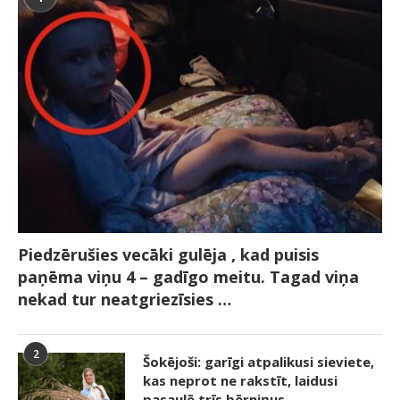
Piedzērušies vecāki gulēja , kad puisis
paņēma viņu 4 – gadīgo meitu. Tagad viņa
nekad tur neatgriezīsies …
2
Šokējoši: garīgi atpalikusi sieviete,
kas neprot ne rakstīt, laidusi
pasaulē trīs bērniņus