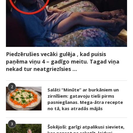
Piedzērušies vecāki gulēja , kad puisis
paņēma viņu 4 – gadīgo meitu. Tagad viņa
nekad tur neatgriezīsies …
2
Salāti “Minūte” ar burkāniem un
zirnīšiem: gatavoju tieši pirms
pasniegšanas. Mega-ātra recepte
no tā, kas atradās mājās
3
Šokējoši: garīgi atpalikusi sieviete,
kas neprot ne rakstīt, laidusi