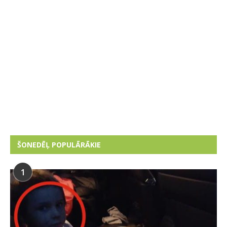
ŠONEDĒĻ POPULĀRĀKIE
1