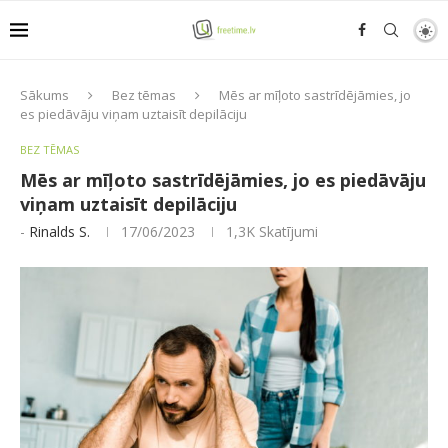
Sākums
Bez tēmas
Mēs ar mīļoto sastrīdējāmies, jo
es piedāvāju viņam uztaisīt depilāciju
BEZ TĒMAS
Mēs ar mīļoto sastrīdējāmies, jo es piedāvāju
viņam uztaisīt depilāciju
-
Rinalds S.
17/06/2023
1,3K
Skatījumi