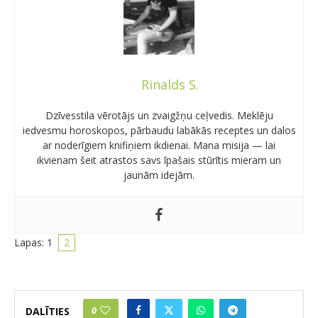
Rinalds S.
Dzīvesstila vērotājs un zvaigžņu ceļvedis. Meklēju
iedvesmu horoskopos, pārbaudu labākās receptes un dalos
ar noderīgiem knifiņiem ikdienai. Mana misija — lai
ikvienam šeit atrastos savs īpašais stūrītis mieram un
jaunām idejām.
Lapas:
1
2
0
DALĪTIES