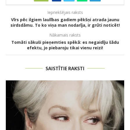
Iepriekšējais raksts
Vīrs pēc ilgiem laulības gadiem pēkšņi atrada jaunu
sirdsdāmu. To ko viņa man nodarīja, ir grūti noticēt!
Nākamais raksts
Tomāti sākuši pieņemties spēkā: es negaidīju šādu
efektu, jo piebaroju tikai vienu reizi!
SAISTĪTIE RAKSTI