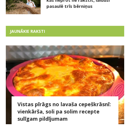
pasaulē trīs bērniņus
JAUNĀKIE RAKSTI
Vistas pīrāgs no lavaša cepeškrāsnī:
vienkārša, soli pa solim recepte
sulīgam pildījumam