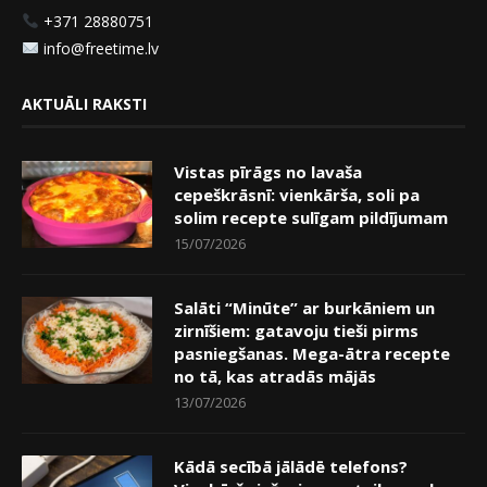
+371 28880751
info@freetime.lv
AKTUĀLI RAKSTI
Vistas pīrāgs no lavaša
cepeškrāsnī: vienkārša, soli pa
solim recepte sulīgam pildījumam
15/07/2026
Salāti “Minūte” ar burkāniem un
zirnīšiem: gatavoju tieši pirms
pasniegšanas. Mega-ātra recepte
no tā, kas atradās mājās
13/07/2026
Kādā secībā jālādē telefons?