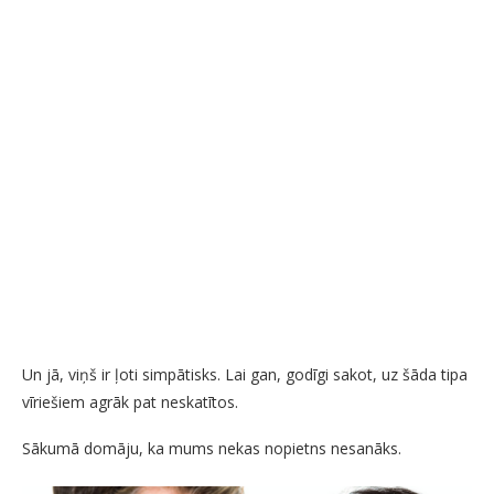
Un jā, viņš ir ļoti simpātisks. Lai gan, godīgi sakot, uz šāda tipa
vīriešiem agrāk pat neskatītos.
Sākumā domāju, ka mums nekas nopietns nesanāks.