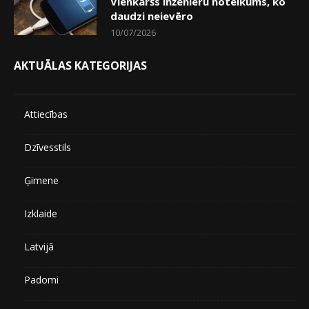
Vienkāršs inženieru noteikums, ko
daudzi neievēro
10/07/2026
AKTUĀLAS KATEGORIJAS
Attiecības
Dzīvesstils
Ģimene
Izklaide
Latvijā
Padomi