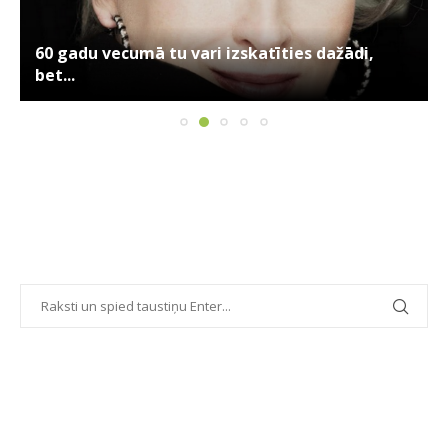
60 gadu vecumā tu vari izskatīties dažādi,
bet...