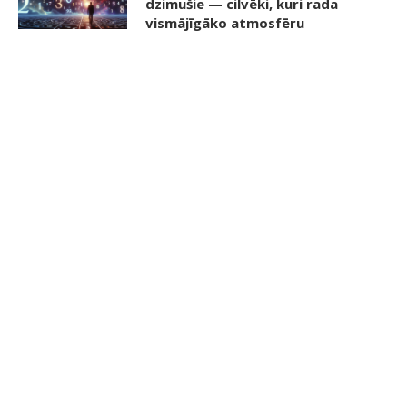
dzimušie — cilvēki, kuri rada
vismājīgāko atmosfēru