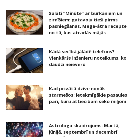
Salāti “Minūte” ar burkāniem un
zirnīšiem: gatavoju tieši pirms
pasniegšanas. Mega-ātra recepte
no tā, kas atradās mājās
Kādā secībā jālādē telefons?
Vienkāršs inženieru noteikums, ko
daudzi neievēro
Kad privātā dzīve nonāk
starmešos: ietekmīgākie pasaules
pāri, kuru attiecībām seko miljoni
Astrologu skaidrojums: Martā,
jūnijā, septembrī un decembrī