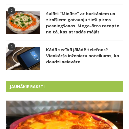
2
Salāti “Minūte” ar burkāniem un
zirnīšiem: gatavoju tieši pirms
pasniegšanas. Mega-ātra recepte
no tā, kas atradās mājās
3
Kādā secībā jālādē telefons?
Vienkāršs inženieru noteikums, ko
daudzi neievēro
JAUNĀKIE RAKSTI