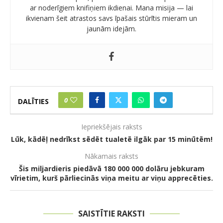
ar noderīgiem knifiņiem ikdienai. Mana misija — lai
ikvienam šeit atrastos savs īpašais stūrītis mieram un
jaunām idejām.
0
DALĪTIES
Iepriekšējais raksts
Lūk, kādēļ nedrīkst sēdēt tualetē ilgāk par 15 minūtēm!
Nākamais raksts
Šis miljardieris piedāvā 180 000 000 dolāru jebkuram
vīrietim, kurš pārliecinās viņa meitu ar viņu apprecēties.
SAISTĪTIE RAKSTI