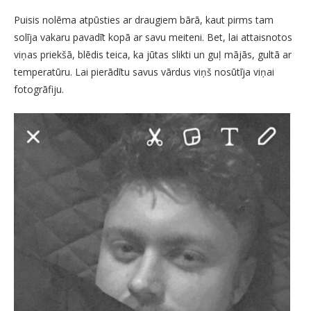
Puisis nolēma atpūsties ar draugiem bārā, kaut pirms tam
solīja vakaru pavadīt kopā ar savu meiteni. Bet, lai attaisnotos
viņas priekšā, blēdis teica, ka jūtas slikti un guļ mājās, gultā ar
temperatūru. Lai pierādītu savus vārdus viņš nosūtīja viņai
fotogrāfiju.