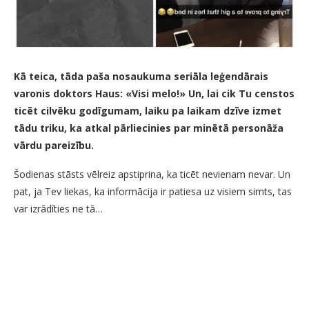
Kā teica, tāda paša nosaukuma seriāla leģendārais
varonis doktors Haus: «Visi melo!» Un, lai cik Tu censtos
ticēt cilvēku godīgumam, laiku pa laikam dzīve izmet
tādu triku, ka atkal pārliecinies par minētā personāža
vārdu pareizību.
Šodienas stāsts vēlreiz apstiprina, ka ticēt nevienam nevar. Un
pat, ja Tev liekas, ka informācija ir patiesa uz visiem simts, tas
var izrādīties ne tā…