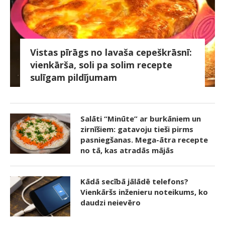
Vistas pīrāgs no lavaša cepeškrāsnī:
vienkārša, soli pa solim recepte
sulīgam pildījumam
Salāti “Minūte” ar burkāniem un
zirnīšiem: gatavoju tieši pirms
pasniegšanas. Mega-ātra recepte
no tā, kas atradās mājās
Kādā secībā jālādē telefons?
Vienkāršs inženieru noteikums, ko
daudzi neievēro