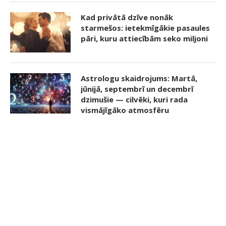
Kad privātā dzīve nonāk
starmešos: ietekmīgākie pasaules
pāri, kuru attiecībām seko miljoni
Astrologu skaidrojums: Martā,
jūnijā, septembrī un decembrī
dzimušie — cilvēki, kuri rada
vismājīgāko atmosfēru