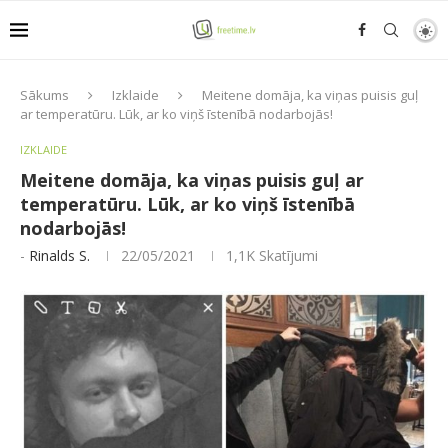
Sākums
Izklaide
Meitene domāja, ka viņas puisis guļ
ar temperatūru. Lūk, ar ko viņš īstenībā nodarbojās!
IZKLAIDE
Meitene domāja, ka viņas puisis guļ ar
temperatūru. Lūk, ar ko viņš īstenībā
nodarbojās!
-
Rinalds S.
22/05/2021
1,1K
Skatījumi