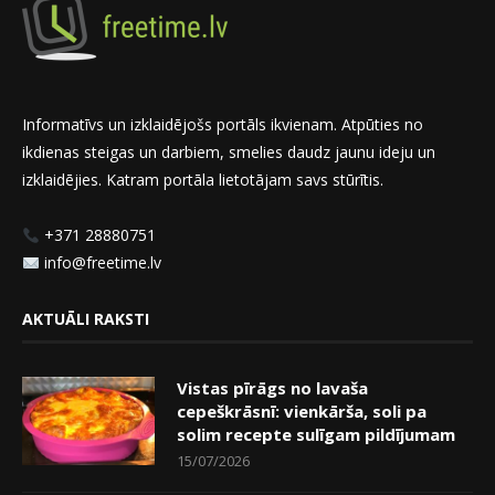
Informatīvs un izklaidējošs portāls ikvienam. Atpūties no
ikdienas steigas un darbiem, smelies daudz jaunu ideju un
izklaidējies. Katram portāla lietotājam savs stūrītis.
+371 28880751
info@freetime.lv
AKTUĀLI RAKSTI
Vistas pīrāgs no lavaša
cepeškrāsnī: vienkārša, soli pa
solim recepte sulīgam pildījumam
15/07/2026