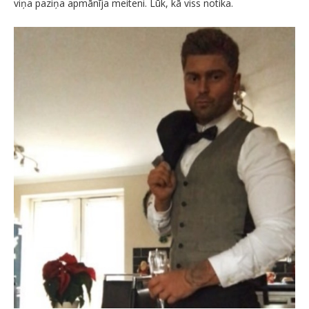
viņa paziņa apmānīja meiteni. Lūk, kā viss notika.