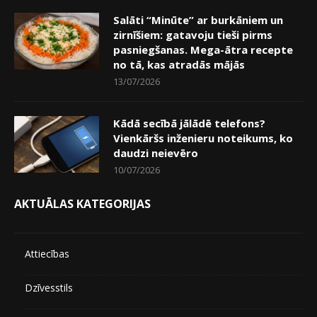
Salāti “Minūte” ar burkāniem un
zirnīšiem: gatavoju tieši pirms
pasniegšanas. Mega-ātra recepte
no tā, kas atradās mājās
13/07/2026
Kādā secībā jālādē telefons?
Vienkāršs inženieru noteikums, ko
daudzi neievēro
10/07/2026
AKTUĀLAS KATEGORIJAS
Attiecības
Dzīvesstils