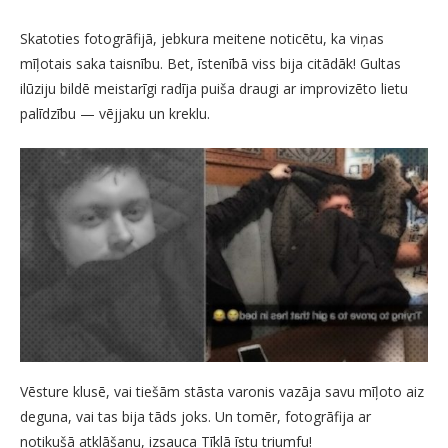
Skatoties fotogrāfijā, jebkura meitene noticētu, ka viņas
mīļotais saka taisnību. Bet, īstenībā viss bija citādāk! Gultas
ilūziju bildē meistarīgi radīja puiša draugi ar improvizēto lietu
palīdzību — vējjaku un kreklu.
Vēsture klusē, vai tiešām stāsta varonis vazāja savu mīļoto aiz
deguna, vai tas bija tāds joks. Un tomēr, fotogrāfija ar
notikušā atklāšanu, izsauca Tīklā īstu triumfu!