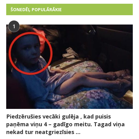
ŠONEDĒĻ POPULĀRĀKIE
1
Piedzērušies vecāki gulēja , kad puisis
paņēma viņu 4 – gadīgo meitu. Tagad viņa
nekad tur neatgriezīsies …