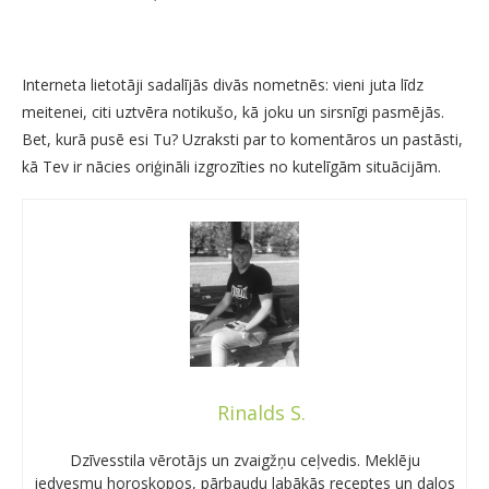
Interneta lietotāji sadalījās divās nometnēs: vieni juta līdz
meitenei, citi uztvēra notikušo, kā joku un sirsnīgi pasmējās.
Bet, kurā pusē esi Tu? Uzraksti par to komentāros un pastāsti,
kā Tev ir nācies oriģināli izgrozīties no kutelīgām situācijām.
Rinalds S.
Dzīvesstila vērotājs un zvaigžņu ceļvedis. Meklēju
iedvesmu horoskopos, pārbaudu labākās receptes un dalos