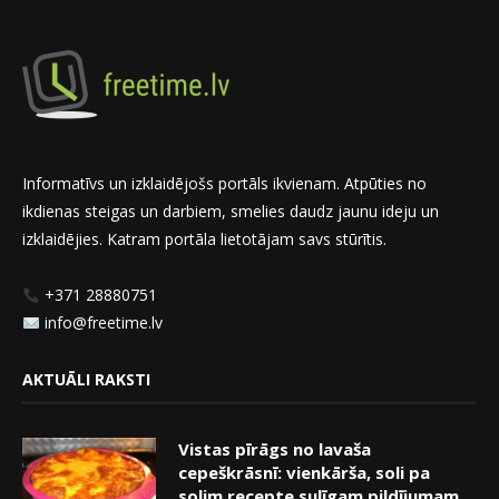
Informatīvs un izklaidējošs portāls ikvienam. Atpūties no
ikdienas steigas un darbiem, smelies daudz jaunu ideju un
izklaidējies. Katram portāla lietotājam savs stūrītis.
+371 28880751
info@freetime.lv
AKTUĀLI RAKSTI
Vistas pīrāgs no lavaša
cepeškrāsnī: vienkārša, soli pa
solim recepte sulīgam pildījumam