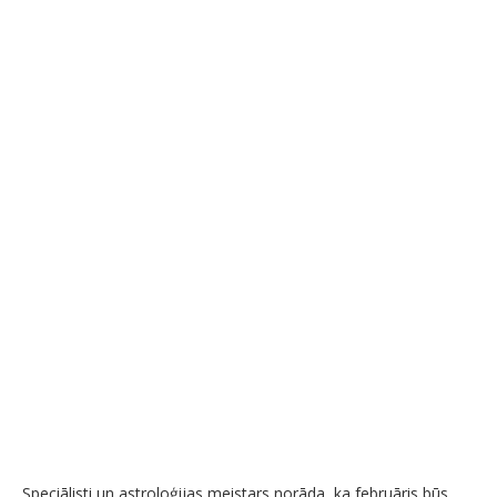
Speciālisti un astroloģijas meistars norāda, ka februāris būs