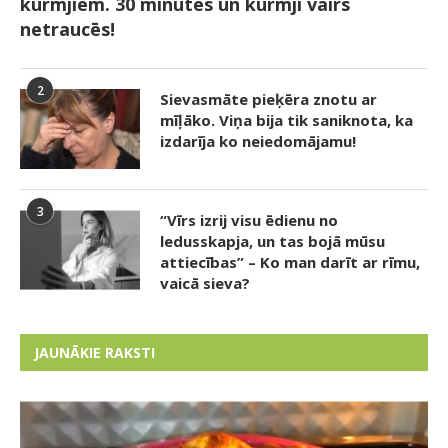
kurmjiem. 30 minūtes un kurmji vairs
netraucēs!
2
Sievasmāte pieķēra znotu ar
mīļāko. Viņa bija tik saniknota, ka
izdarīja ko neiedomājamu!
3
“Vīrs izrij visu ēdienu no
ledusskapja, un tas bojā mūsu
attiecības” – Ko man darīt ar rīmu,
vaicā sieva?
JAUNĀKIE RAKSTI