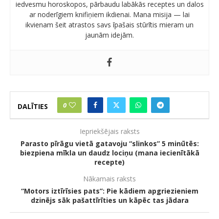
iedvesmu horoskopos, pārbaudu labākās receptes un dalos
ar noderīgiem knifiņiem ikdienai. Mana misija — lai
ikvienam šeit atrastos savs īpašais stūrītis mieram un
jaunām idejām.
0
DALĪTIES
Iepriekšējais raksts
Parasto pīrāgu vietā gatavoju “slinkos” 5 minūtēs:
biezpiena mīkla un daudz lociņu (mana iecienītākā
recepte)
Nākamais raksts
“Motors iztīrīsies pats”: Pie kādiem apgriezieniem
dzinējs sāk pašattīrīties un kāpēc tas jādara