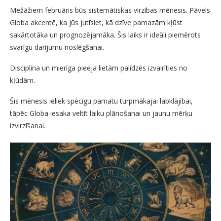
Mežāžiem februāris būs sistemātiskas virzības mēnesis. Pāvels
Globa akcentē, ka jūs jutīsiet, kā dzīve pamazām kļūst
sakārtotāka un prognozējamāka. Šis laiks ir ideāli piemērots
svarīgu darījumu noslēgšanai.
Disciplīna un mierīga pieeja lietām palīdzēs izvairīties no
kļūdām.
Šis mēnesis ieliek spēcīgu pamatu turpmākajai labklājībai,
tāpēc Globa iesaka veltīt laiku plānošanai un jaunu mērķu
izvirzīšanai.