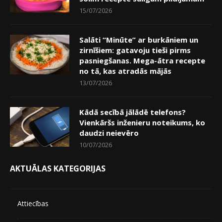
15/07/2026
Salāti “Minūte” ar burkāniem un
zirnīšiem: gatavoju tieši pirms
pasniegšanas. Mega-ātra recepte
no tā, kas atradās mājās
13/07/2026
Kādā secībā jālādē telefons?
Vienkāršs inženieru noteikums, ko
daudzi neievēro
10/07/2026
AKTUĀLAS KATEGORIJAS
Attiecības