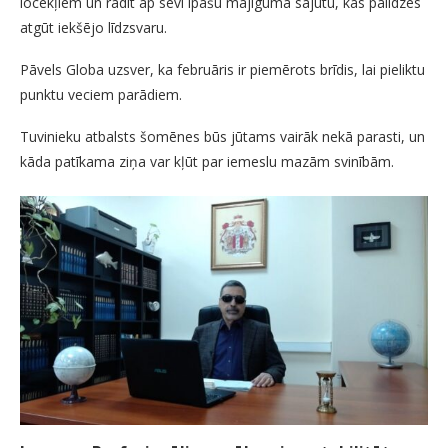
locekļiem un radīt ap sevi īpašu mājīguma sajūtu, kas palīdzēs
atgūt iekšējo līdzsvaru.
Pāvels Globa uzsver, ka februāris ir piemērots brīdis, lai pieliktu
punktu veciem parādiem.
Tuvinieku atbalsts šomēnes būs jūtams vairāk nekā parasti, un
kāda patīkama ziņa var kļūt par iemeslu mazām svinībām.