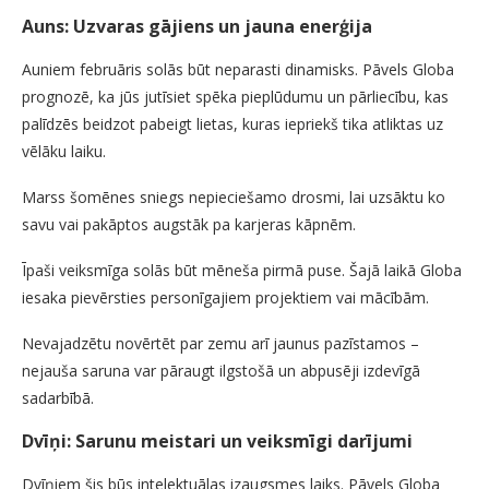
Auns: Uzvaras gājiens un jauna enerģija
Auniem februāris solās būt neparasti dinamisks. Pāvels Globa
prognozē, ka jūs jutīsiet spēka pieplūdumu un pārliecību, kas
palīdzēs beidzot pabeigt lietas, kuras iepriekš tika atliktas uz
vēlāku laiku.
Marss šomēnes sniegs nepieciešamo drosmi, lai uzsāktu ko
savu vai pakāptos augstāk pa karjeras kāpnēm.
Īpaši veiksmīga solās būt mēneša pirmā puse. Šajā laikā Globa
iesaka pievērsties personīgajiem projektiem vai mācībām.
Nevajadzētu novērtēt par zemu arī jaunus pazīstamos –
nejauša saruna var pāraugt ilgstošā un abpusēji izdevīgā
sadarbībā.
Dvīņi: Sarunu meistari un veiksmīgi darījumi
Dvīņiem šis būs intelektuālas izaugsmes laiks. Pāvels Globa