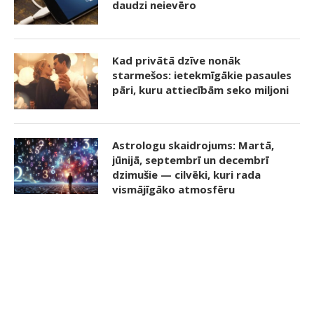
daudzi neievēro
Kad privātā dzīve nonāk
starmešos: ietekmīgākie pasaules
pāri, kuru attiecībām seko miljoni
Astrologu skaidrojums: Martā,
jūnijā, septembrī un decembrī
dzimušie — cilvēki, kuri rada
vismājīgāko atmosfēru