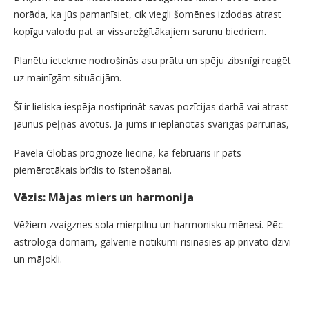
norāda, ka jūs pamanīsiet, cik viegli šomēnes izdodas atrast
kopīgu valodu pat ar vissarežģītākajiem sarunu biedriem.
Planētu ietekme nodrošinās asu prātu un spēju zibsnīgi reaģēt
uz mainīgām situācijām.
Šī ir lieliska iespēja nostiprināt savas pozīcijas darbā vai atrast
jaunus peļņas avotus. Ja jums ir ieplānotas svarīgas pārrunas,
Pāvela Globas prognoze liecina, ka februāris ir pats
piemērotākais brīdis to īstenošanai.
Vēzis: Mājas miers un harmonija
Vēžiem zvaigznes sola mierpilnu un harmonisku mēnesi. Pēc
astrologa domām, galvenie notikumi risināsies ap privāto dzīvi
un mājokli.