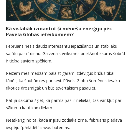
Kā vislabāk izmantot šī mēneša enerģiju pēc
Pāvela Globas ieteikumiem?
Februāris nesīs daudz interesantu iepazīšanos un stabilāku
sajūtu par rītdienu. Galvenais veiksmes priekšnoteikums šobrīd
ir ticība saviem spēkiem.
Reizēm mēs mēdzam palaist garām izdevīgus brīžus tikai
tāpēc, ka šaubāmies par sevi. Pāvels Globa šomēnes iesaka
rīkoties drosmīgāk un būt atvērtākiem pasaulei.
Pat ja sākumā šķiet, ka pārmaiņas ir nelielas, tās var kļūt par
sākumu kaut kam lielam.
Neatkarīgi no tā, kāda ir jūsu zodiaka zīme, februāris piedāvā
iespēju “pārlādēt” savas baterijas.