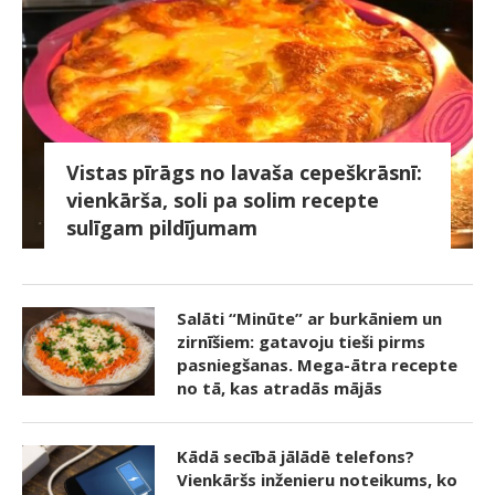
Vistas pīrāgs no lavaša cepeškrāsnī:
vienkārša, soli pa solim recepte
sulīgam pildījumam
Salāti “Minūte” ar burkāniem un
zirnīšiem: gatavoju tieši pirms
pasniegšanas. Mega-ātra recepte
no tā, kas atradās mājās
Kādā secībā jālādē telefons?
Vienkāršs inženieru noteikums, ko