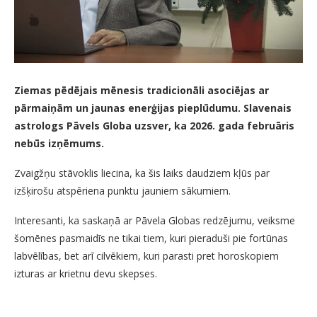
Ziemas pēdējais mēnesis tradicionāli asociējas ar
pārmaiņām un jaunas enerģijas pieplūdumu. Slavenais
astrologs Pāvels Globa uzsver, ka 2026. gada februāris
nebūs izņēmums.
Zvaigžņu stāvoklis liecina, ka šis laiks daudziem kļūs par
izšķirošu atspēriena punktu jauniem sākumiem.
Interesanti, ka saskaņā ar Pāvela Globas redzējumu, veiksme
šomēnes pasmaidīs ne tikai tiem, kuri pieraduši pie fortūnas
labvēlības, bet arī cilvēkiem, kuri parasti pret horoskopiem
izturas ar krietnu devu skepses.