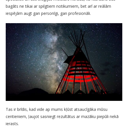
bagāts ne tikai ar spilgtiem notikumiem, bet arī ar reālām
iespējām augt gan personīgi, gan profesionāli.
Tas ir brīdis, kad vide ap mums kļūst atsaucīgāka mūsu
centieniem, ļaujot sasniegt rezultātus ar mazāku piepūli nekā
ierasts.