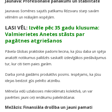
Jaunava: Profesionālie panākumi un stabilitāte
Jaunavas šomēnes sajutīs patīkamu līdzsvaru starp savām
vēlmēm un reālajām iespējām.
LASI VĒL:
Izvēle pēc 35 gadu klusuma:
Valmierietes Anetes stāsts par
pagātnes atgriešanos
Pāvela Globas praktiskie padomi liecina, ka jūsu daba un spēja
analizēt notikumus palīdzēs saskatīt izdevīgākos piedāvājumus
tur, kur citi tiem paies garām.
Darba jomā gaidāms produktīvs posms. Iespējams, ka jūsu
idejas beidzot gūs pelnīto atzinību.
Mēneša vidū uzlabosies mikroklimats kolektīvā, un var
pavērties jauni ceļi ienākumu palielināšanai.
Mežāzis: Finansiāla drošība un jauni pamati