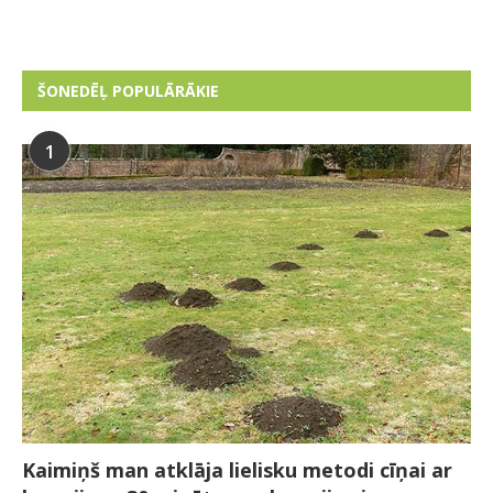
ŠONEDĒĻ POPULĀRĀKIE
1
Kaimiņš man atklāja lielisku metodi cīņai ar