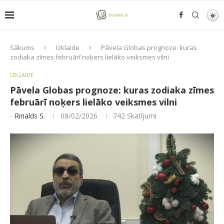
Sākums
Izklaide
Pāvela Globas prognoze: kuras
zodiaka zīmes februārī noķers lielāko veiksmes vilni
IZKLAIDE
Pāvela Globas prognoze: kuras zodiaka zīmes
februārī noķers lielāko veiksmes vilni
-
Rinalds S.
08/02/2026
742
Skatījumi