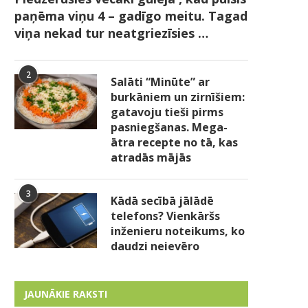
paņēma viņu 4 – gadīgo meitu. Tagad
viņa nekad tur neatgriezīsies …
2
Salāti “Minūte” ar
burkāniem un zirnīšiem:
gatavoju tieši pirms
pasniegšanas. Mega-
ātra recepte no tā, kas
atradās mājās
3
Kādā secībā jālādē
telefons? Vienkāršs
inženieru noteikums, ko
daudzi neievēro
JAUNĀKIE RAKSTI