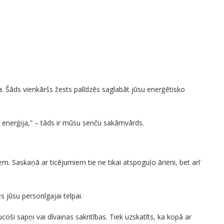
na. Šāds vienkāršs žests palīdzēs saglabāt jūsu enerģētisko
r enerģija,” – tāds ir mūsu senču sakāmvārds.
m. Saskaņā ar ticējumiem tie ne tikai atspoguļo ārieni, bet arī
s jūsu personīgajai telpai.
ši sapņi vai dīvainas sakritības. Tiek uzskatīts, ka kopā ar