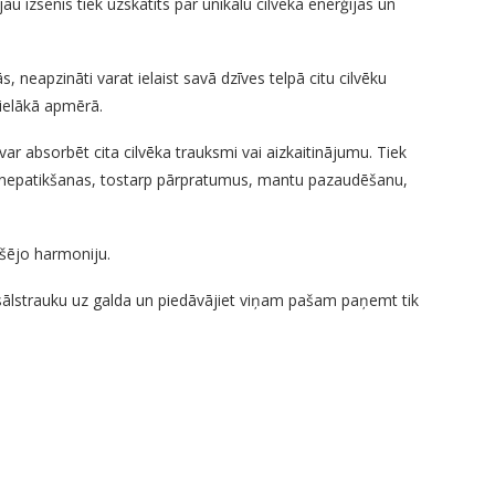
 jau izsenis tiek uzskatīts par unikālu cilvēka enerģijas un
 neapzināti varat ielaist savā dzīves telpā citu cilvēku
lielākā apmērā.
ar absorbēt cita cilvēka trauksmi vai aizkaitinājumu. Tiek
las nepatikšanas, tostarp pārpratumus, mantu pazaudēšanu,
kšējo harmoniju.
et sālstrauku uz galda un piedāvājiet viņam pašam paņemt tik