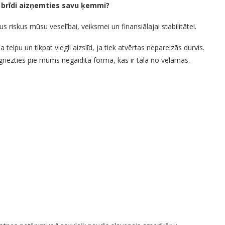
z brīdi aizņemties savu ķemmi?
s riskus mūsu veselībai, veiksmei un finansiālajai stabilitātei.
da telpu un tikpat viegli aizslīd, ja tiek atvērtas nepareizās durvis.
riezties pie mums negaidītā formā, kas ir tāla no vēlamās.