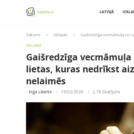
LATVIJĀ
IZKLA
Sākums
Izklaide
Gaišredzīga vecmāmuļa no Latg
IZKLAIDE
Gaišredzīga vecmāmuļa 
lietas, kuras nedrīkst a
nelaimēs
-
Inga Liberte
19/02/2026
2,7K
Skatījumi