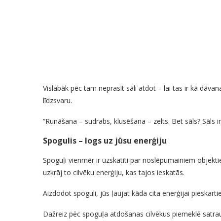
Vislabāk pēc tam neprasīt sāli atdot – lai tas ir kā dāva
līdzsvaru.
“Runāšana – sudrabs, klusēšana – zelts. Bet sāls? Sāls i
Spogulis – logs uz jūsu enerģiju
Spoguļi vienmēr ir uzskatīti par noslēpumainiem objektie
uzkrāj to cilvēku enerģiju, kas tajos ieskatās.
Aizdodot spoguli, jūs ļaujat kāda cita enerģijai pieskartie
Dažreiz pēc spoguļa atdošanas cilvēkus piemeklē satrauco