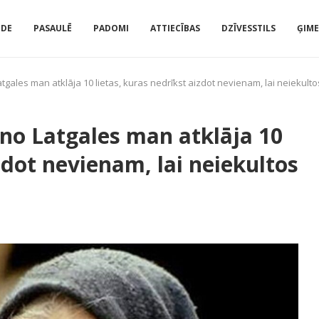
IDE
PASAULĒ
PADOMI
ATTIECĪBAS
DZĪVESSTILS
ĢIM
ales man atklāja 10 lietas, kuras nedrīkst aizdot nevienam, lai neiekult
no Latgales man atklāja 10
izdot nevienam, lai neiekultos