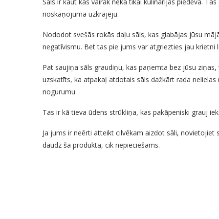
Sāls ir kaut kas vairāk nekā tikai kulinārijas piedeva. Tas
noskaņojuma uzkrājēju.
Nododot svešās rokās daļu sāls, kas glabājas jūsu mājās,
negatīvismu. Bet tas pie jums var atgriezties jau krietni 
Pat saujiņa sāls graudiņu, kas paņemta bez jūsu ziņas, v
uzskatīts, ka atpakaļ atdotais sāls dažkārt rada nelie
nogurumu.
Tas ir kā tieva ūdens strūkliņa, kas pakāpeniski grauj ie
Ja jums ir neērti atteikt cilvēkam aizdot sāli, novietoji
daudz šā produkta, cik nepieciešams.