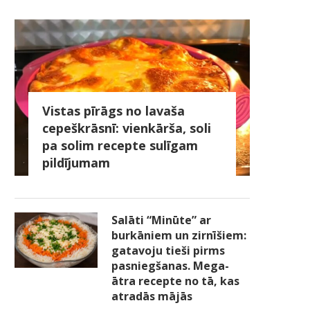
Vistas pīrāgs no lavaša
cepeškrāsnī: vienkārša, soli
pa solim recepte sulīgam
pildījumam
Salāti “Minūte” ar
burkāniem un zirnīšiem:
gatavoju tieši pirms
pasniegšanas. Mega-
ātra recepte no tā, kas
atradās mājās