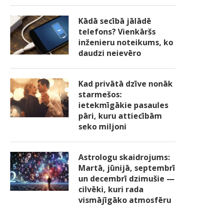
Kādā secībā jālādē
telefons? Vienkāršs
inženieru noteikums, ko
daudzi neievēro
Kad privātā dzīve nonāk
starmešos:
ietekmīgākie pasaules
pāri, kuru attiecībām
seko miljoni
Astrologu skaidrojums:
Martā, jūnijā, septembrī
un decembrī dzimušie —
cilvēki, kuri rada
vismājīgāko atmosfēru