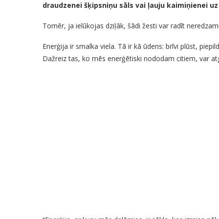
draudzenei šķipsniņu sāls vai ļauju kaimiņienei u
Tomēr, ja ielūkojas dziļāk, šādi žesti var radīt neredzamu
Enerģija ir smalka viela. Tā ir kā ūdens: brīvi plūst, piepil
Dažreiz tas, ko mēs enerģētiski nododam citiem, var atg