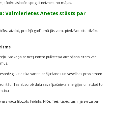
es, tāpēc vislabāk spoguli neiznest no mājas.
a: Valmierietes Anetes stāsts par
drīkst aizdot, pretējā gadījumā jūs varat piedzīvot citu cilvēku
 ritms
o ceļu. Saskaņā ar ticējumiem pulksteņa aizdošana citam var
umus.
sardzīgi – tie tika saistīti ar šķiršanos un veselības problēmām.
nhronitāti. Tas absorbē daļu sava īpašnieka enerģijas un atdod to
otību.
nais vācu filozofs Frīdrihs Nīče. Tieši tāpēc tas ir jāizvirza par