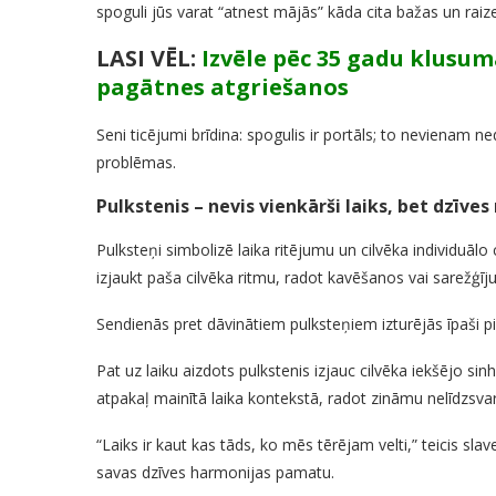
spoguli jūs varat “atnest mājās” kāda cita bažas un raiz
LASI VĒL:
Izvēle pēc 35 gadu klusum
pagātnes atgriešanos
Seni ticējumi brīdina: spogulis ir portāls; to nevienam ne
problēmas.
Pulkstenis – nevis vienkārši laiks, bet dzīves
Pulksteņi simbolizē laika ritējumu un cilvēka individuāl
izjaukt paša cilvēka ritmu, radot kavēšanos vai sarežģīj
Sendienās pret dāvinātiem pulksteņiem izturējās īpaši pie
Pat uz laiku aizdots pulkstenis izjauc cilvēka iekšējo si
atpakaļ mainītā laika kontekstā, radot zināmu nelīdzsvar
“Laiks ir kaut kas tāds, ko mēs tērējam velti,” teicis slave
savas dzīves harmonijas pamatu.