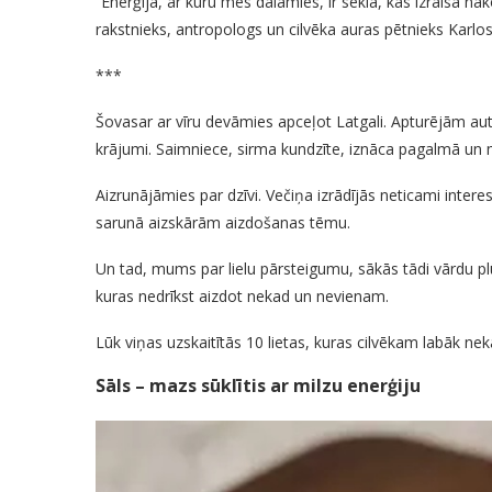
“Enerģija, ar kuru mēs dalāmies, ir sēkla, kas izraisa n
rakstnieks, antropologs un cilvēka auras pētnieks Karlo
***
Šovasar ar vīru devāmies apceļot Latgali. Apturējām a
krājumi. Saimniece, sirma kundzīte, iznāca pagalmā un 
Aizrunājāmies par dzīvi. Večiņa izrādījās neticami intere
sarunā aizskārām aizdošanas tēmu.
Un tad, mums par lielu pārsteigumu, sākās tādi vārdu plūd
kuras nedrīkst aizdot nekad un nevienam.
Lūk viņas uzskaitītās 10 lietas, kuras cilvēkam labāk nek
Sāls – mazs sūklītis ar milzu enerģiju