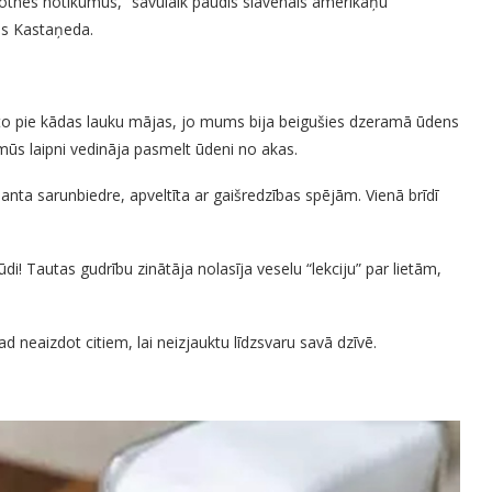
ākotnes notikumus,” savulaik paudis slavenais amerikāņu
ss Kastaņeda.
uto pie kādas lauku mājas, jo mums bija beigušies dzeramā ūdens
mūs laipni vedināja pasmelt ūdeni no akas.
santa sarunbiedre, apveltīta ar gaišredzības spējām. Vienā brīdī
i! Tautas gudrību zinātāja nolasīja veselu “lekciju” par lietām,
ad neaizdot citiem, lai neizjauktu līdzsvaru savā dzīvē.