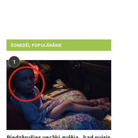
ŠONEDĒĻ POPULĀRĀKIE
1
Piedzērušies vecāki gulēja , kad puisis