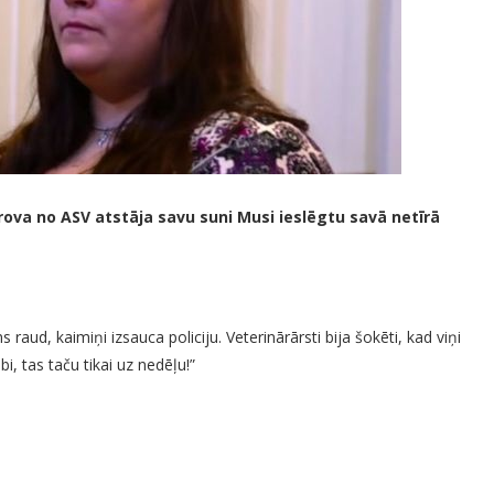
rova no ASV atstāja savu suni Musi ieslēgtu savā netīrā
 raud, kaimiņi izsauca policiju. Veterinārārsti bija šokēti, kad viņi
bi, tas taču tikai uz nedēļu!”