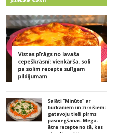
JAUNĀKIE RAKSTI
Vistas pīrāgs no lavaša
cepeškrāsnī: vienkārša, soli
pa solim recepte sulīgam
pildījumam
Salāti “Minūte” ar
burkāniem un zirnīšiem:
gatavoju tieši pirms
pasniegšanas. Mega-
ātra recepte no tā, kas