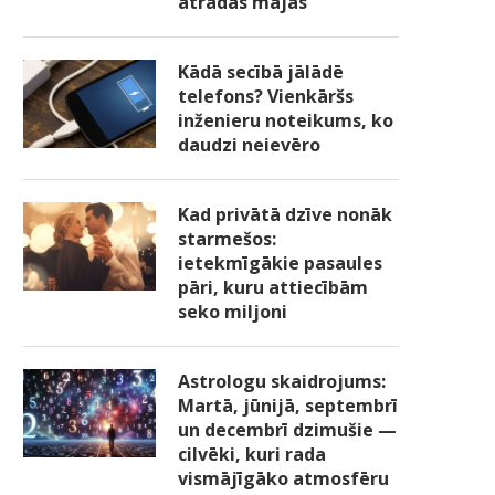
atradās mājās
Kādā secībā jālādē
telefons? Vienkāršs
inženieru noteikums, ko
daudzi neievēro
Kad privātā dzīve nonāk
starmešos:
ietekmīgākie pasaules
pāri, kuru attiecībām
seko miljoni
Astrologu skaidrojums:
Martā, jūnijā, septembrī
un decembrī dzimušie —
cilvēki, kuri rada
vismājīgāko atmosfēru