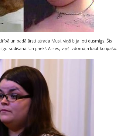
īrībā un badā ārsti atrada Musi, viņš bija ļoti dusmīgs. Šis
inīgo sodīšanā. Un priekš Alises, viņš izdomāja kaut ko īpašu.