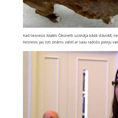
Kad tiesnesis Maikls Čikonetti uzzināja kādā stāvoklī, net
tiesnesis jau ļoti zināms valstī ar savu radošo pieeju va