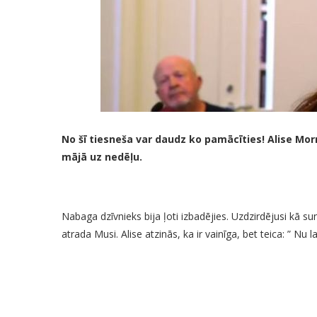
No šī tiesneša var daudz ko pamācīties! Alise Mor
mājā uz nedēļu.
Nabaga dzīvnieks bija ļoti izbadējies. Uzdzirdējusi kā suns
atrada Musi. Alise atzinās, ka ir vainīga, bet teica: ” Nu la