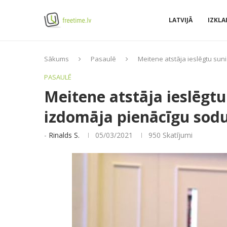
LATVIJĀ
IZKLA
Sākums
Pasaulē
Meitene atstāja ieslēgtu sun
PASAULĒ
Meitene atstāja ieslēgtu
izdomāja pienācīgu sodu
-
Rinalds S.
05/03/2021
950
Skatījumi