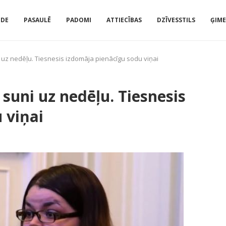
IDE
PASAULĒ
PADOMI
ATTIECĪBAS
DZĪVESSTILS
ĢIM
i uz nedēļu. Tiesnesis izdomāja pienācīgu sodu viņai
 suni uz nedēļu. Tiesnesis
 viņai