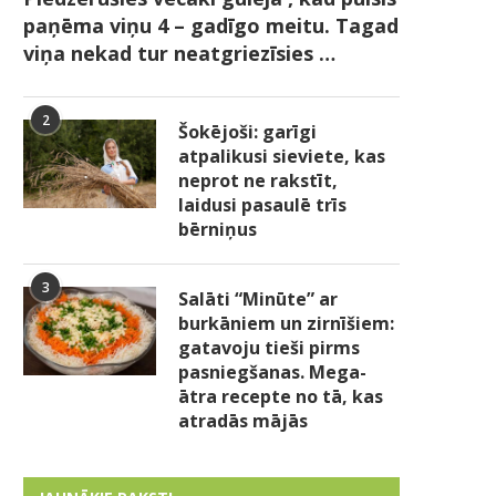
paņēma viņu 4 – gadīgo meitu. Tagad
viņa nekad tur neatgriezīsies …
2
Šokējoši: garīgi
atpalikusi sieviete, kas
neprot ne rakstīt,
laidusi pasaulē trīs
bērniņus
3
Salāti “Minūte” ar
burkāniem un zirnīšiem:
gatavoju tieši pirms
pasniegšanas. Mega-
ātra recepte no tā, kas
atradās mājās