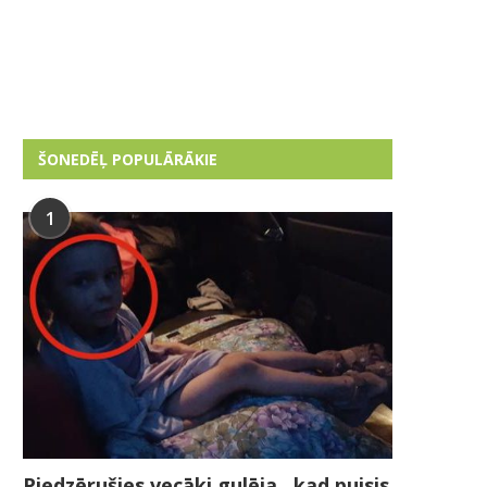
ŠONEDĒĻ POPULĀRĀKIE
1
Piedzērušies vecāki gulēja , kad puisis