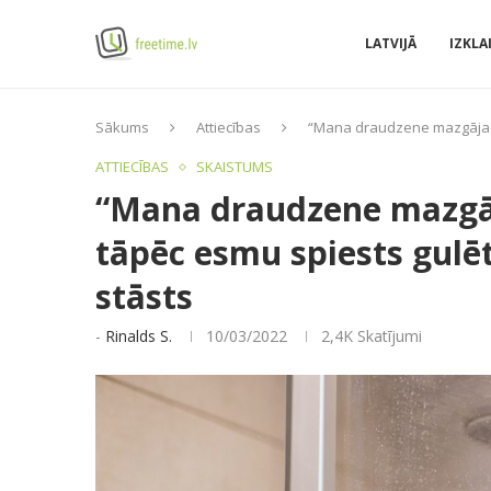
LATVIJĀ
IZKLA
Sākums
Attiecības
“Mana draudzene mazgājas ti
ATTIECĪBAS
SKAISTUMS
“Mana draudzene mazgāja
tāpēc esmu spiests gulēt
stāsts
-
Rinalds S.
10/03/2022
2,4K
Skatījumi