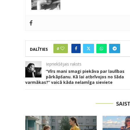
0
DALĪTIES
Iepriekšējais raksts
“Vīrs mani smagi piekāva par laulības
pārkāpšanu. Kā lai atbrīvojos no šāda
varmākas?” vaicā kāda nelamīga sieviete
SAIS