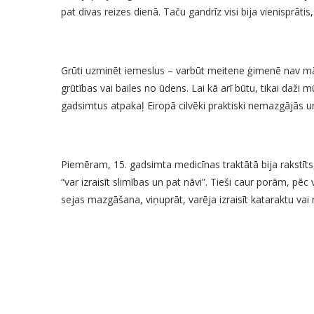
pat divas reizes dienā. Taču gandrīz visi bija vienisprātis
Grūti uzminēt iemeslus – varbūt meitene ģimenē nav mācī
grūtības vai bailes no ūdens. Lai kā arī būtu, tikai daži 
gadsimtus atpakaļ Eiropā cilvēki praktiski nemazgājās u
Piemēram, 15. gadsimta medicīnas traktātā bija rakstīts
“var izraisīt slimības un pat nāvi”. Tieši caur porām, p
sejas mazgāšana, viņuprāt, varēja izraisīt kataraktu vai