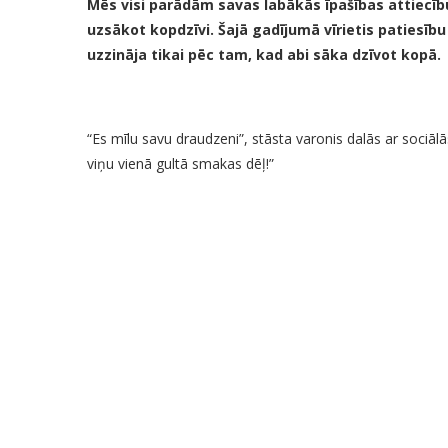
Mēs visi parādām savas labākās īpašības attiecīb
uzsākot kopdzīvi. Šajā gadījumā vīrietis patiesī
uzzināja tikai pēc tam, kad abi sāka dzīvot kopā.
“Es mīlu savu draudzeni”, stāsta varonis dalās ar sociālā
viņu vienā gultā smakas dēļ!”