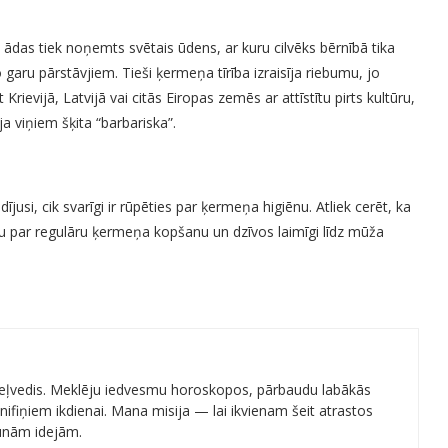
o ādas tiek noņemts svētais ūdens, ar kuru cilvēks bērnībā tika
uno garu pārstāvjiem. Tieši ķermeņa tīrība izraisīja riebumu, jo
 Krievijā, Latvijā vai citās Eiropas zemēs ar attīstītu pirts kultūru,
ja viņiem šķita “barbariska”.
jusi, cik svarīgi ir rūpēties par ķermeņa higiēnu. Atliek cerēt, ka
ēmu par regulāru ķermeņa kopšanu un dzīvos laimīgi līdz mūža
 ceļvedis. Meklēju iedvesmu horoskopos, pārbaudu labākās
ifiņiem ikdienai. Mana misija — lai ikvienam šeit atrastos
aunām idejām.