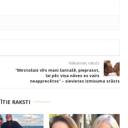
Nākamais raksts
“Mirstošais vīrs mani šantažē, pieprasot,
lai pēc viņa nāves es vairs
neapprecētos” – sievietes izmisuma stāsts
TĪTIE RAKSTI