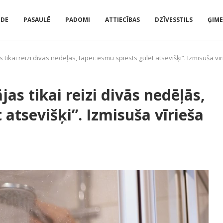
IDE
PASAULĒ
PADOMI
ATTIECĪBAS
DZĪVESSTILS
ĢIM
kai reizi divās nedēļās, tāpēc esmu spiests gulēt atsevišķi”. Izmisuša vīr
s tikai reizi divās nedēļās,
 atsevišķi”. Izmisuša vīrieša