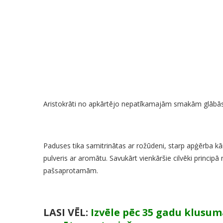
Aristokrāti no apkārtējo nepatīkamajām smakām glābās,
Paduses tika samitrinātas ar rožūdeni, starp apģērba k
pulveris ar aromātu. Savukārt vienkāršie cilvēki princi
pašsaprotamām.
LASI VĒL:
Izvēle pēc 35 gadu klusum