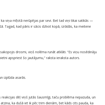
 ka viņa mīļotā nerūpējas par sevi. Bet tad viņi tikai satikās —
ā. Tagad, kad pāris ir sācis dzīvot kopā, izrādās, ka meitene
Un, sakopojis drosmi, viņš nolēma runāt atklāti. “Es viņu nosēdināju
etni apspriest šo jautājumu,” raksta ieraksta autors.
 un izplūda asarās.
s reakcijas dēļ viņš jutās šausmīgi, taču problēma nepazuda, un
tzina, ka dušā iet ik pēc trim dienām, bet kāds cits pauda, ka