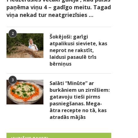
paņēma viņu 4 – gadīgo meitu. Tagad
viņa nekad tur neatgriezīsies …
2
Šokējoši: garīgi
atpalikusi sieviete, kas
neprot ne rakstīt,
laidusi pasaulē trīs
bērniņus
3
Salāti “Minūte” ar
burkāniem un zirnīšiem:
gatavoju tieši pirms
pasniegšanas. Mega-
ātra recepte no tā, kas
atradās mājās