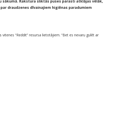
u sākumā. Rakstura sliktās puses parasti atklājas vēlāk,
bu par draudzenes dīvainajiem higiēnas paradumiem
s vitenes “Reddit” resursa lietotājiem. “Bet es nevaru gulēt ar