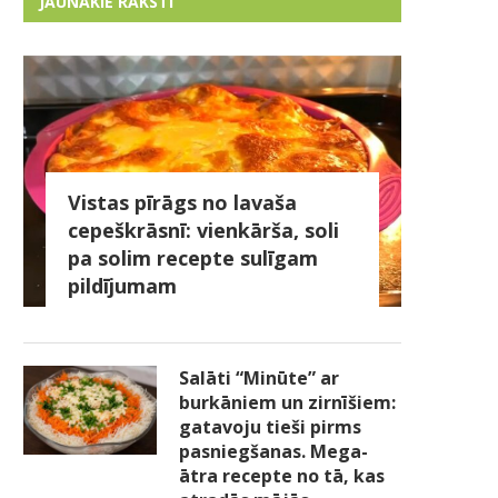
JAUNĀKIE RAKSTI
Vistas pīrāgs no lavaša
cepeškrāsnī: vienkārša, soli
pa solim recepte sulīgam
pildījumam
Salāti “Minūte” ar
burkāniem un zirnīšiem:
gatavoju tieši pirms
pasniegšanas. Mega-
ātra recepte no tā, kas