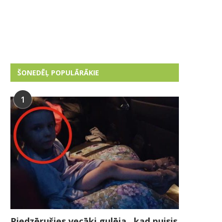
ŠONEDĒĻ POPULĀRĀKIE
1
Piedzērušies vecāki gulēja , kad puisis