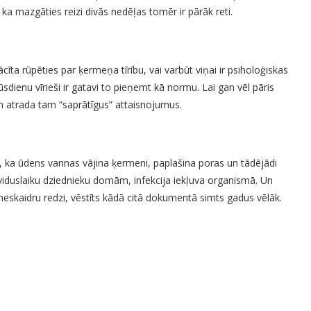
, ka mazgāties reizi divās nedēļas tomēr ir pārāk reti.
ta rūpēties par ķermeņa tīrību, vai varbūt viņai ir psiholoģiskas
mūsdienu vīrieši ir gatavi to pieņemt kā normu. Lai gan vēl pāris
n atrada tam “saprātīgus” attaisnojumus.
, ka ūdens vannas vājina ķermeni, paplašina poras un tādējādi
ēc viduslaiku dziednieku domām, infekcija iekļuva organismā. Un
 neskaidru redzi, vēstīts kādā citā dokumentā simts gadus vēlāk.