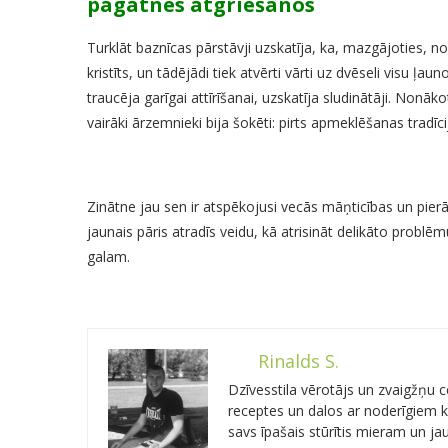
pagātnes atgriešanos
Turklāt baznīcas pārstāvji uzskatīja, ka, mazgājoties, n
kristīts, un tādējādi tiek atvērti vārti uz dvēseli visu ļa
traucēja garīgai attīrīšanai, uzskatīja sludinātāji. Nonākot
vairāki ārzemnieki bija šokēti: pirts apmeklēšanas tradīci
Zinātne jau sen ir atspēkojusi vecās māņticības un pierādī
jaunais pāris atradīs veidu, kā atrisināt delikāto probl
galam.
Rinalds S.
Dzīvesstila vērotājs un zvaigžņu
receptes un dalos ar noderīgiem kn
savs īpašais stūrītis mieram un j