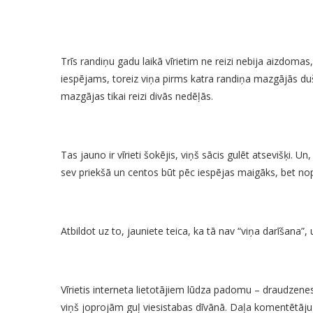
Trīs randiņu gadu laikā vīrietim ne reizi nebija aizdomas,
iespējams, toreiz viņa pirms katra randiņa mazgājās duš
mazgājas tikai reizi divās nedēļās.
Tas jauno ir vīrieti šokējis, viņš sācis gulēt atsevišķi. 
sev priekšā un centos būt pēc iespējas maigāks, bet nopi
Atbildot uz to, jauniete teica, ka tā nav “viņa darīšana”,
Vīrietis interneta lietotājiem lūdza padomu – draudzene
viņš joprojām guļ viesistabas dīvānā. Daļa komentētāju a