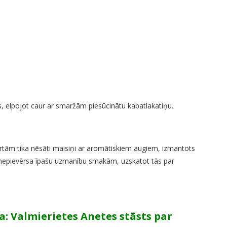
 elpojot caur ar smaržām piesūcinātu kabatlakatiņu.
ārtām tika nēsāti maisiņi ar aromātiskiem augiem, izmantots
pā nepievērsa īpašu uzmanību smakām, uzskatot tās par
a: Valmierietes Anetes stāsts par