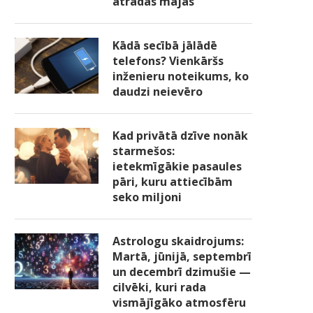
atradās mājās
Kādā secībā jālādē
telefons? Vienkāršs
inženieru noteikums, ko
daudzi neievēro
Kad privātā dzīve nonāk
starmešos:
ietekmīgākie pasaules
pāri, kuru attiecībām
seko miljoni
Astrologu skaidrojums:
Martā, jūnijā, septembrī
un decembrī dzimušie —
cilvēki, kuri rada
vismājīgāko atmosfēru