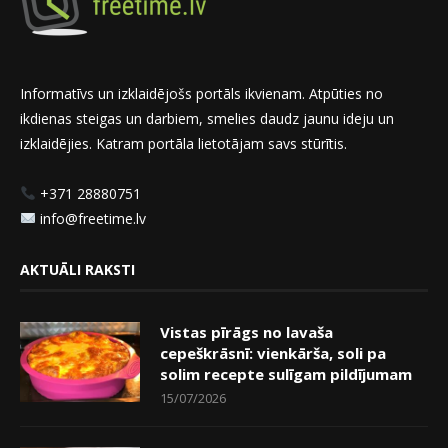
Informatīvs un izklaidējošs portāls ikvienam. Atpūties no
ikdienas steigas un darbiem, smelies daudz jaunu ideju un
izklaidējies. Katram portāla lietotājam savs stūrītis.
+371 28880751
info@freetime.lv
AKTUĀLI RAKSTI
Vistas pīrāgs no lavaša
cepeškrāsnī: vienkārša, soli pa
solim recepte sulīgam pildījumam
15/07/2026