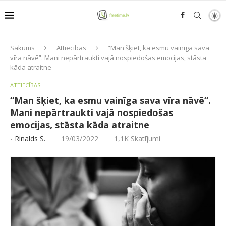
Sākums
Attiecības
“Man šķiet, ka esmu vainīga sava
vīra nāvē”. Mani nepārtraukti vajā nospiedošas emocijas, stāsta
kāda atraitne
ATTIECĪBAS
“Man šķiet, ka esmu vainīga sava vīra nāvē”.
Mani nepārtraukti vajā nospiedošas
emocijas, stāsta kāda atraitne
-
Rinalds S.
19/03/2022
1,1K
Skatījumi