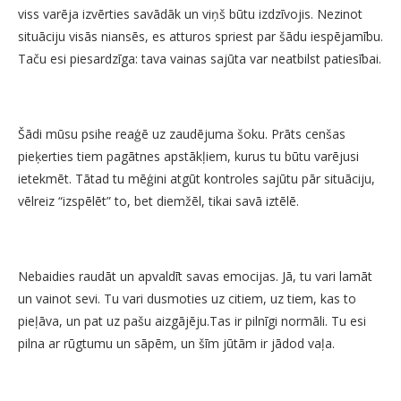
viss varēja izvērties savādāk un viņš būtu izdzīvojis. Nezinot
situāciju visās niansēs, es atturos spriest par šādu iespējamību.
Taču esi piesardzīga: tava vainas sajūta var neatbilst patiesībai.
Šādi mūsu psihe reaģē uz zaudējuma šoku. Prāts cenšas
pieķerties tiem pagātnes apstākļiem, kurus tu būtu varējusi
ietekmēt. Tātad tu mēģini atgūt kontroles sajūtu pār situāciju,
vēlreiz “izspēlēt” to, bet diemžēl, tikai savā iztēlē.
Nebaidies raudāt un apvaldīt savas emocijas. Jā, tu vari lamāt
un vainot sevi. Tu vari dusmoties uz citiem, uz tiem, kas to
pieļāva, un pat uz pašu aizgājēju.Tas ir pilnīgi normāli. Tu esi
pilna ar rūgtumu un sāpēm, un šīm jūtām ir jādod vaļa.