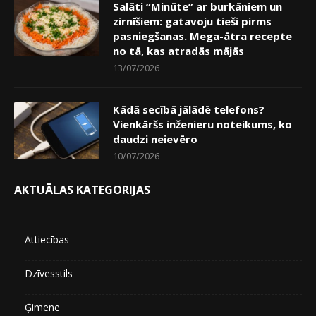
Salāti “Minūte” ar burkāniem un
zirnīšiem: gatavoju tieši pirms
pasniegšanas. Mega-ātra recepte
no tā, kas atradās mājās
13/07/2026
Kādā secībā jālādē telefons?
Vienkāršs inženieru noteikums, ko
daudzi neievēro
10/07/2026
AKTUĀLAS KATEGORIJAS
Attiecības
Dzīvesstils
Ģimene