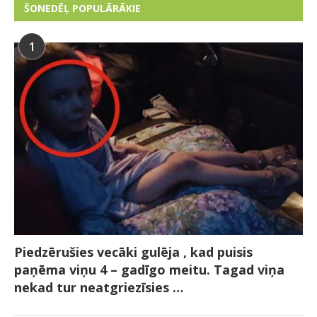
ŠONEDĒĻ POPULĀRĀKIE
1
Piedzērušies vecāki gulēja , kad puisis
paņēma viņu 4 – gadīgo meitu. Tagad viņa
nekad tur neatgriezīsies …