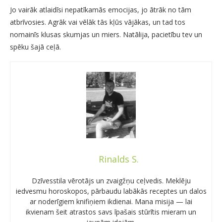
Jo vairāk atlaidīsi nepatīkamās emocijas, jo ātrāk no tām
atbrīvosies. Agrāk vai vēlāk tās kļūs vājākas, un tad tos
nomainīs klusas skumjas un miers. Natālija, pacietību tev un
spēku šajā ceļā.
Rinalds S.
Dzīvesstila vērotājs un zvaigžņu ceļvedis. Meklēju
iedvesmu horoskopos, pārbaudu labākās receptes un dalos
ar noderīgiem knifiņiem ikdienai. Mana misija — lai
ikvienam šeit atrastos savs īpašais stūrītis mieram un