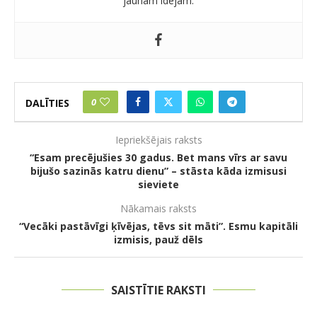
jaunām idejām.
0
DALĪTIES
Iepriekšējais raksts
“Esam precējušies 30 gadus. Bet mans vīrs ar savu
bijušo sazinās katru dienu” – stāsta kāda izmisusi
sieviete
Nākamais raksts
“Vecāki pastāvīgi ķīvējas, tēvs sit māti”. Esmu kapitāli
izmisis, pauž dēls
SAISTĪTIE RAKSTI