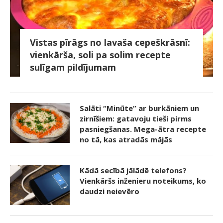
Vistas pīrāgs no lavaša cepeškrāsnī:
vienkārša, soli pa solim recepte
sulīgam pildījumam
Salāti “Minūte” ar burkāniem un
zirnīšiem: gatavoju tieši pirms
pasniegšanas. Mega-ātra recepte
no tā, kas atradās mājās
Kādā secībā jālādē telefons?
Vienkāršs inženieru noteikums, ko
daudzi neievēro