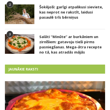
2
Šokējoši: garīgi atpalikusi sieviete,
kas neprot ne rakstīt, laidusi
pasaulē trīs bērniņus
3
Salāti “Minūte” ar burkāniem un
zirnīšiem: gatavoju tieši pirms
pasniegšanas. Mega-ātra recepte
no tā, kas atradās mājās
JAUNĀKIE RAKSTI