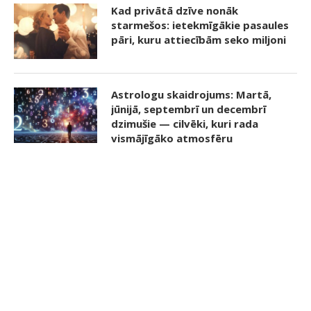
Kad privātā dzīve nonāk
starmešos: ietekmīgākie pasaules
pāri, kuru attiecībām seko miljoni
Astrologu skaidrojums: Martā,
jūnijā, septembrī un decembrī
dzimušie — cilvēki, kuri rada
vismājīgāko atmosfēru