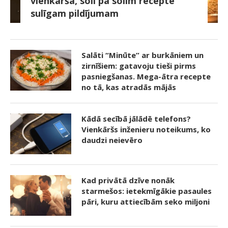
vienkārša, soli pa solim recepte
sulīgam pildījumam
Salāti “Minūte” ar burkāniem un
zirnīšiem: gatavoju tieši pirms
pasniegšanas. Mega-ātra recepte
no tā, kas atradās mājās
Kādā secībā jālādē telefons?
Vienkāršs inženieru noteikums, ko
daudzi neievēro
Kad privātā dzīve nonāk
starmešos: ietekmīgākie pasaules
pāri, kuru attiecībām seko miljoni