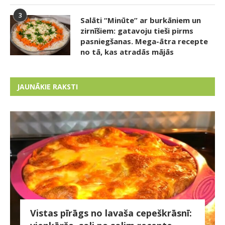
3
Salāti “Minūte” ar burkāniem un
zirnīšiem: gatavoju tieši pirms
pasniegšanas. Mega-ātra recepte
no tā, kas atradās mājās
JAUNĀKIE RAKSTI
Vistas pīrāgs no lavaša cepeškrāsnī: