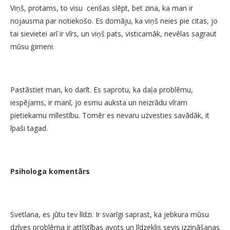
Viņš, protams, to visu cenšas slēpt, bet zina, ka man ir
nojausma par notiekošo. Es domāju, ka viņš neies pie citas, jo
tai sievietei arī ir vīrs, un viņš pats, visticamāk, nevēlas sagraut
mūsu ģimeni.
Pastāstiet man, ko darīt. Es saprotu, ka daļa problēmu,
iespējams, ir manī, jo esmu auksta un neizrādu vīram
pietiekamu mīlestību. Tomēr es nevaru uzvesties savādāk, it
īpaši tagad.
Psihologa komentārs
Svetlana, es jūtu tev līdzi. Ir svarīgi saprast, ka jebkura mūsu
dzīves problēma ir attīstības avots un līdzeklis sevis izzināšanas