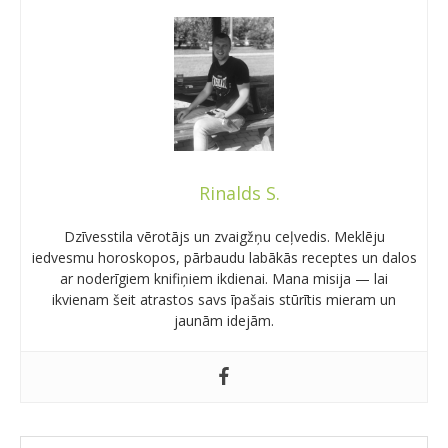
Rinalds S.
Dzīvesstila vērotājs un zvaigžņu ceļvedis. Meklēju
iedvesmu horoskopos, pārbaudu labākās receptes un dalos
ar noderīgiem knifiņiem ikdienai. Mana misija — lai
ikvienam šeit atrastos savs īpašais stūrītis mieram un
jaunām idejām.