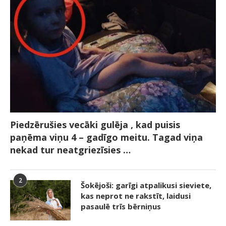
Piedzērušies vecāki gulēja , kad puisis
paņēma viņu 4 – gadīgo meitu. Tagad viņa
nekad tur neatgriezīsies …
2
Šokējoši: garīgi atpalikusi sieviete,
kas neprot ne rakstīt, laidusi
pasaulē trīs bērniņus