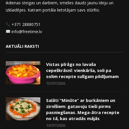
ikdienas steigas un darbiem, smelies daudz jaunu ideju un
izklaidējies. Katram portāla lietotājam savs stūrītis.
+371 28880751
info@freetime.lv
AKTUĀLI RAKSTI
Vistas pīrāgs no lavaša
cepeškrāsnī: vienkārša, soli pa
solim recepte sulīgam pildījumam
15/07/2026
Salāti “Minūte” ar burkāniem un
zirnīšiem: gatavoju tieši pirms
pasniegšanas. Mega-ātra recepte
no tā, kas atradās mājās
13/07/2026