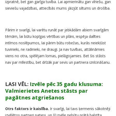
izpratnē, bet gan garīga tuvība. Lai apmierinātu gan vīriešu, gan
sieviešu vajadzības, attiecībās mums jāizjūt siltums un drošība.
Pārim ir svarīgi, lai varētu runāt par jebkādām abiem svarīgām
tēmām, lai būtu kopīgas vērtības un plāni, iespēja dalīties
intīmos noslēpumos, lai pārim būtu robežas, kurās neiekļūst
tuvinieki, ne radinieki, ne draugi. Ja nav tuvības, attālināmies
viens no otra, spēlējam lomas, pielāgojamies. Bet šis stāsts
nav par mīlestību, bet drīzāk par sevis un partnera iznīcināšanu.
LASI VĒL:
Izvēle pēc 35 gadu klusuma:
Valmierietes Anetes stāsts par
pagātnes atgriešanos
Otrs faktors ir kaislība.
Ir svarīgi, lai tavs ķermenis sākotnēji
izvēlētos partneri patiesi, un šī izvēle nebūtu prātā balstīta,