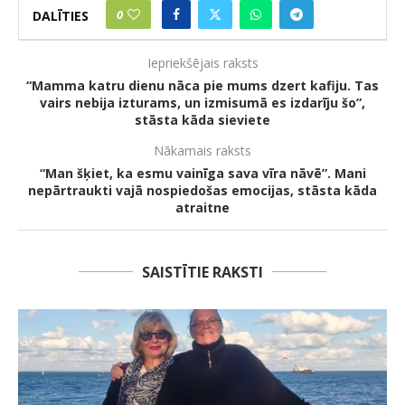
0
DALĪTIES
Iepriekšējais raksts
“Mamma katru dienu nāca pie mums dzert kafiju. Tas
vairs nebija izturams, un izmisumā es izdarīju šo”,
stāsta kāda sieviete
Nākamais raksts
“Man šķiet, ka esmu vainīga sava vīra nāvē”. Mani
nepārtraukti vajā nospiedošas emocijas, stāsta kāda
atraitne
SAISTĪTIE RAKSTI