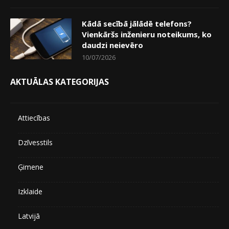
Kādā secībā jālādē telefons?
Vienkāršs inženieru noteikums, ko
daudzi neievēro
10/07/2026
AKTUĀLAS KATEGORIJAS
Attiecības
Dzīvesstils
Ģimene
Izklaide
Latvijā