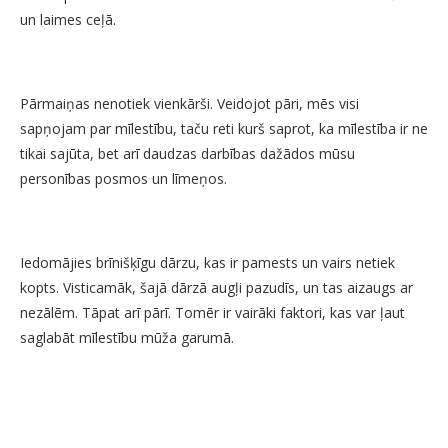
un laimes ceļā.
Pārmaiņas nenotiek vienkārši. Veidojot pāri, mēs visi
sapņojam par mīlestību, taču reti kurš saprot, ka mīlestība ir ne
tikai sajūta, bet arī daudzas darbības dažādos mūsu
personības posmos un līmeņos.
Iedomājies brīnišķīgu dārzu, kas ir pamests un vairs netiek
kopts. Visticamāk, šajā dārzā augļi pazudīs, un tas aizaugs ar
nezālēm. Tāpat arī pārī. Tomēr ir vairāki faktori, kas var ļaut
saglabāt mīlestību mūža garumā.