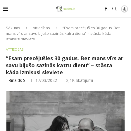
Sākums
Attiecības
“Esam precējušies 30 gadus. Bet
mans vīrs ar savu bijušo sazinās katru dienu” – stāsta kāda
izmisusi sieviete
ATTIECĪBAS
“Esam precējušies 30 gadus. Bet mans vīrs ar
savu bijušo sazinās katru dienu” – stāsta
kāda izmisusi sieviete
-
Rinalds S.
17/03/2022
2,1K
Skatījumi