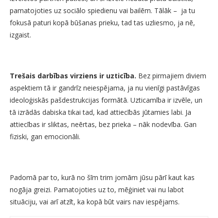
pamatojoties uz sociālo spiedienu vai bailēm. Tālāk – ja tu
fokusā paturi kopā būšanas prieku, tad tas uzliesmo, ja nē,
izgaist.
Trešais darbības virziens ir uzticība.
Bez pirmajiem diviem
aspektiem tā ir gandrīz neiespējama, ja nu vienīgi pastāvīgas
ideoloģiskās pašdestrukcijas formātā. Uzticamība ir izvēle, un
tā izrādās dabiska tikai tad, kad attiecībās jūtamies labi. Ja
attiecības ir sliktas, neērtas, bez prieka – nāk nodevība. Gan
fiziski, gan emocionāli.
Padomā par to, kurā no šīm trim jomām jūsu pārī kaut kas
nogāja greizi. Pamatojoties uz to, mēģiniet vai nu labot
situāciju, vai arī atzīt, ka kopā būt vairs nav iespējams.