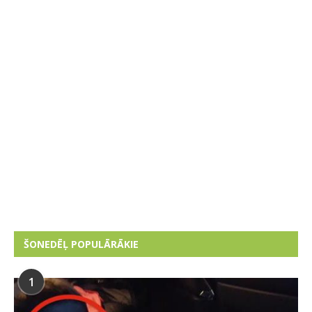
ŠONEDĒĻ POPULĀRĀKIE
1