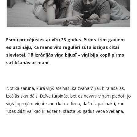
Esmu precējusies ar vīru 33 gadus. Pirms trim gadiem
es uzzināju, ka mans vīrs regulāri sūta īsziņas citai
sievietei. Tā izrādījās viņa bijusī – viņi bija kopā pirms
satikšanās ar mani.
Notika saruna, kurā viņš atzinās, ka zvana viņai, bira asaras,
izcēlās skandāls. Dzīve turpinās, bet es nevaru viņam piedot, jo
viņš joprojām viņai zvana katru dienu, dažreiz pat naktī, kad
jūtas slikti vai kad ir iedzēris, stāsta 50 gadus vecā Svetlana,