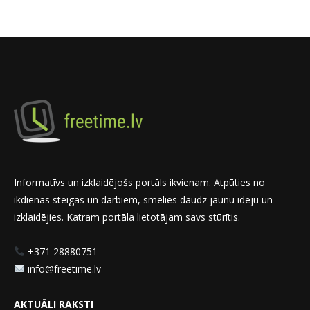
Informatīvs un izklaidējošs portāls ikvienam. Atpūties no
ikdienas steigas un darbiem, smelies daudz jaunu ideju un
izklaidējies. Katram portāla lietotājam savs stūrītis.
+371 28880751
info@freetime.lv
AKTUĀLI RAKSTI