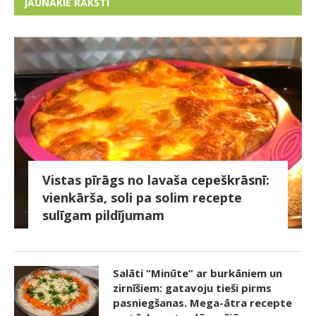
JAUNĀKIE RAKSTI
Vistas pīrāgs no lavaša cepeškrāsnī:
vienkārša, soli pa solim recepte
sulīgam pildījumam
Salāti “Minūte” ar burkāniem un
zirnīšiem: gatavoju tieši pirms
pasniegšanas. Mega-ātra recepte