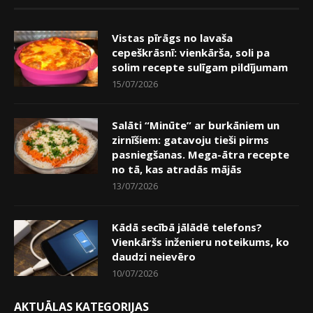
Vistas pīrāgs no lavaša
cepeškrāsnī: vienkārša, soli pa
solim recepte sulīgam pildījumam
15/07/2026
Salāti “Minūte” ar burkāniem un
zirnīšiem: gatavoju tieši pirms
pasniegšanas. Mega-ātra recepte
no tā, kas atradās mājās
13/07/2026
Kādā secībā jālādē telefons?
Vienkāršs inženieru noteikums, ko
daudzi neievēro
10/07/2026
AKTUĀLAS KATEGORIJAS