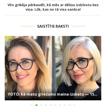
Vīrs gribēja pārbaudīt, kā mēs ar dēliņu izdzīvotu bez
viņa. Lūk, kas no tā visa sanāca!
SAISTĪTIE RAKSTI
FOTO: Kā matu griezums maina izskatu — 15...