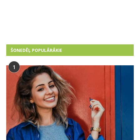
ŠONEDĒĻ POPULĀRĀKIE
1