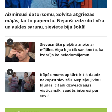
Aizmirsusi datorsomu, Solvita atgriezās
mājās, lai to paņemtu. Nejauši izdzirdot vīra
un aukles sarunu, sieviete bija šokā!
2
Sievasmāte pieķēra znotu ar
mīļāko. Viņa bija tik saniknota, ka
izdarīja ko neiedomājamu!
3
Kāpēc mums apkārt ir tik daudz
nekoptu sieviešu. Nepieļauj viņu
kļūdas, citādi dzīvesdraugs,
visticamāk, zaudēs interesi par
tevi!