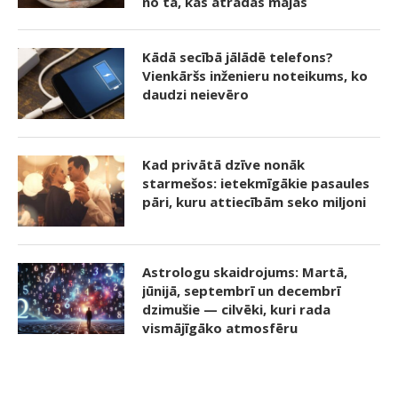
no tā, kas atradās mājās
Kādā secībā jālādē telefons?
Vienkāršs inženieru noteikums, ko
daudzi neievēro
Kad privātā dzīve nonāk
starmešos: ietekmīgākie pasaules
pāri, kuru attiecībām seko miljoni
Astrologu skaidrojums: Martā,
jūnijā, septembrī un decembrī
dzimušie — cilvēki, kuri rada
vismājīgāko atmosfēru