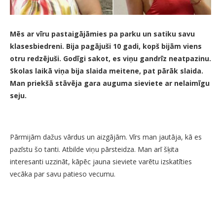
Mēs ar vīru pastaigājāmies pa parku un satiku savu
klasesbiedreni. Bija pagājuši 10 gadi, kopš bijām viens
otru redzējuši. Godīgi sakot, es viņu gandrīz neatpazinu.
Skolas laikā viņa bija slaida meitene, pat pārāk slaida.
Man priekšā stāvēja gara auguma sieviete ar nelaimīgu
seju.
Pārmijām dažus vārdus un aizgājām. Vīrs man jautāja, kā es
pazīstu šo tanti. Atbilde viņu pārsteidza. Man arī šķita
interesanti uzzināt, kāpēc jauna sieviete varētu izskatīties
vecāka par savu patieso vecumu.