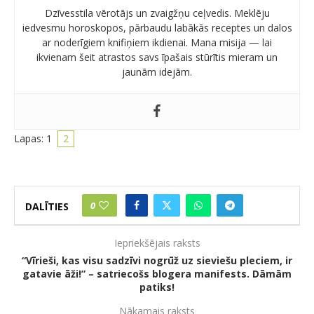
Dzīvesstila vērotājs un zvaigžņu ceļvedis. Meklēju
iedvesmu horoskopos, pārbaudu labākās receptes un dalos
ar noderīgiem knifiņiem ikdienai. Mana misija — lai
ikvienam šeit atrastos savs īpašais stūrītis mieram un
jaunām idejām.
Lapas:
1
2
0
DALĪTIES
Iepriekšējais raksts
“Vīrieši, kas visu sadzīvi nogrūž uz sieviešu pleciem, ir
gatavie āži!” – satriecošs blogera manifests. Dāmām
patiks!
Nākamais raksts