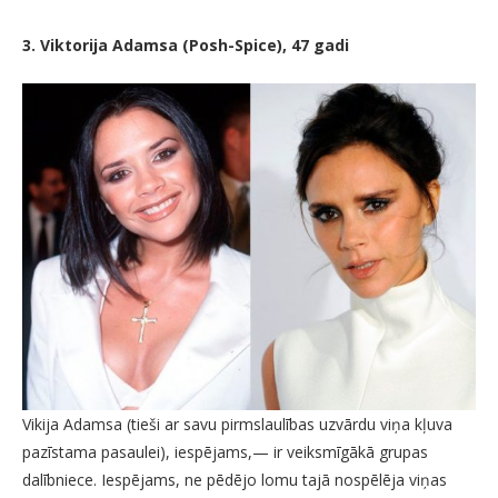
3. Viktorija Adamsa (Posh-Spice), 47 gadi
Vikija Adamsa (tieši ar savu pirmslaulības uzvārdu viņa kļuva
pazīstama pasaulei), iespējams,— ir veiksmīgākā grupas
dalībniece. Iespējams, ne pēdējo lomu tajā nospēlēja viņas