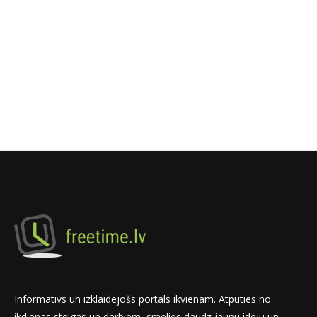
Informatīvs un izklaidējošs portāls ikvienam. Atpūties no
ikdienas steigas un darbiem, smelies daudz jaunu ideju un