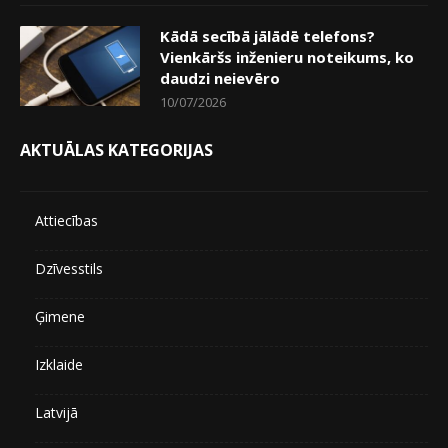
Kādā secībā jālādē telefons?
Vienkāršs inženieru noteikums, ko
daudzi neievēro
10/07/2026
AKTUĀLAS KATEGORIJAS
Attiecības
Dzīvesstils
Ģimene
Izklaide
Latvijā