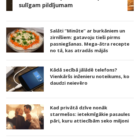
sulīgam pildījumam
Salāti “Minūte” ar burkāniem un
zirnīšiem: gatavoju tieši pirms
pasniegšanas. Mega-ātra recepte
no tā, kas atradās mājās
Kādā secībā jālādē telefons?
Vienkāršs inženieru noteikums, ko
daudzi neievēro
Kad privātā dzīve nonāk
starmešos: ietekmīgākie pasaules
pāri, kuru attiecībām seko miljoni