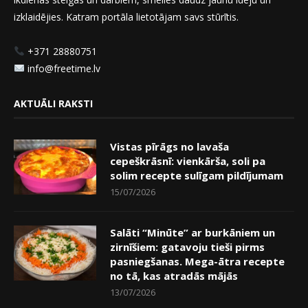
izklaidējies. Katram portāla lietotājam savs stūrītis.
+371 28880751
info@freetime.lv
AKTUĀLI RAKSTI
Vistas pīrāgs no lavaša
cepeškrāsnī: vienkārša, soli pa
solim recepte sulīgam pildījumam
15/07/2026
Salāti “Minūte” ar burkāniem un
zirnīšiem: gatavoju tieši pirms
pasniegšanas. Mega-ātra recepte
no tā, kas atradās mājās
13/07/2026