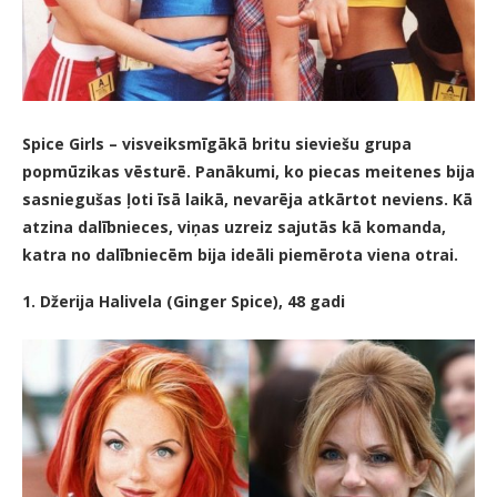
Spice Girls – visveiksmīgākā britu sieviešu grupa
popmūzikas vēsturē. Panākumi, ko piecas meitenes bija
sasniegušas ļoti īsā laikā, nevarēja atkārtot neviens. Kā
atzina dalībnieces, viņas uzreiz sajutās kā komanda,
katra no dalībniecēm bija ideāli piemērota viena otrai.
1. Džerija Halivela (Ginger Spice), 48 gadi