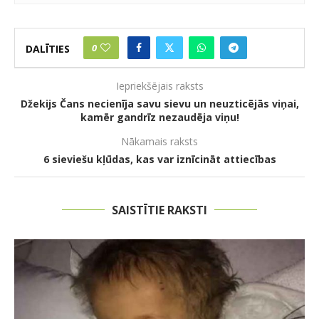
0
DALĪTIES
Iepriekšējais raksts
Džekijs Čans necienīja savu sievu un neuzticējās viņai,
kamēr gandrīz nezaudēja viņu!
Nākamais raksts
6 sieviešu kļūdas, kas var iznīcināt attiecības
SAISTĪTIE RAKSTI