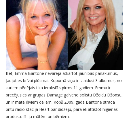
Bet, Emma Bantone nevarēja atkārtot jaunības panākumus,
ļaujoties brīvai plūsmai. Kopumā viņa ir izlaidusi 3 albumus, no
kuriem pēdējais tika ierakstīts pirms 11 gadiem. Emma ir
precējusies ar grupas Damage galveno solistu Džeidu Džonsu,
un ir māte diviem dēliem. Kopš 2009. gada Bantone strādā
britu radio stacijā Heart par dīdžeju, paralēli attīstot higiēnas
produktu līniju mātēm un bērniem.