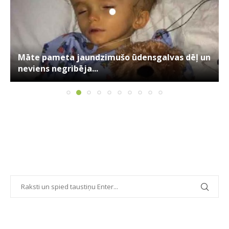
Māte pameta jaundzimušo ūdensgalvas dēļ un
neviens negribēja...