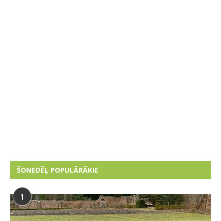
ŠONEDĒĻ POPULĀRĀKIE
1