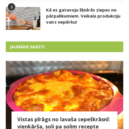
3
Kā es gatavoju šķidrās ziepes no
pārpalikumiem. Veikala produkciju
vairs nepērku!
JAUNĀKIE RAKSTI
Vistas pīrāgs no lavaša cepeškrāsnī:
vienkārša, soli pa solim recepte