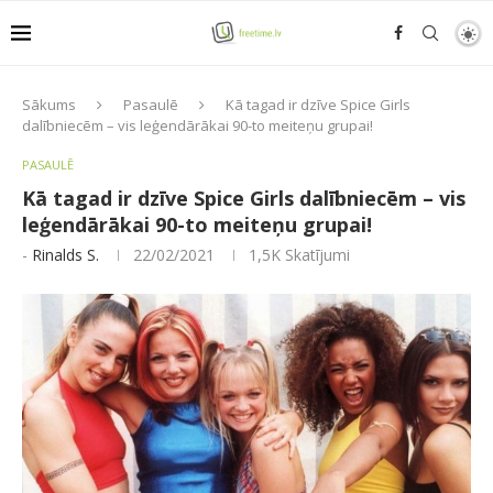
Sākums
Pasaulē
Kā tagad ir dzīve Spice Girls
dalībniecēm – vis leģendārākai 90-to meiteņu grupai!
PASAULĒ
Kā tagad ir dzīve Spice Girls dalībniecēm – vis
leģendārākai 90-to meiteņu grupai!
-
Rinalds S.
22/02/2021
1,5K
Skatījumi