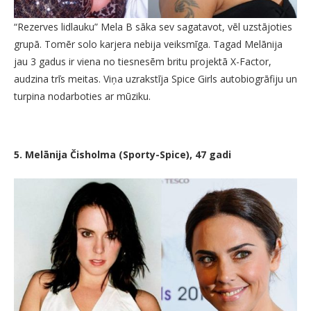
“Rezerves lidlauku” Mela B sāka sev sagatavot, vēl uzstājoties
grupā. Tomēr solo karjera nebija veiksmīga. Tagad Melānija
jau 3 gadus ir viena no tiesnesēm britu projektā X-Factor,
audzina trīs meitas. Viņa uzrakstīja Spice Girls autobiogrāfiju un
turpina nodarboties ar mūziku.
5. Melānija Čisholma (Sporty-Spice), 47 gadi