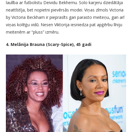
laulība ar futbolistu Deividu Bekhemu. Solo karjeru dziedātāja
neattīstīja, bet nopietni pievērsās modei. Viņas zīmols Victoria
by Victoria Beckham ir pieprasīts gan parasto meiteņu, gan arī
viņas kolēģu vidū. Nesen Viktorija iesniedza pat apģērbu līniju
meitenēm ar “pluss” izmēru.
4. Melānija Brauna (Scary-Spice), 45 gadi