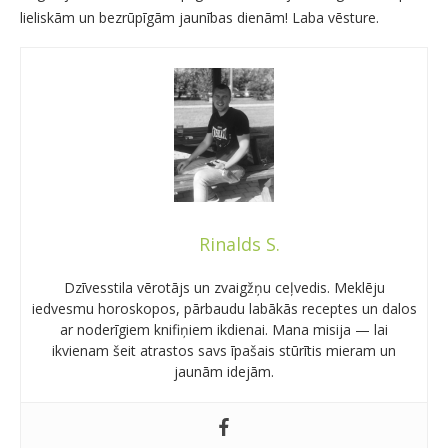
lieliskām un bezrūpīgām jaunības dienām! Laba vēsture.
Rinalds S.
Dzīvesstila vērotājs un zvaigžņu ceļvedis. Meklēju
iedvesmu horoskopos, pārbaudu labākās receptes un dalos
ar noderīgiem knifiņiem ikdienai. Mana misija — lai
ikvienam šeit atrastos savs īpašais stūrītis mieram un
jaunām idejām.