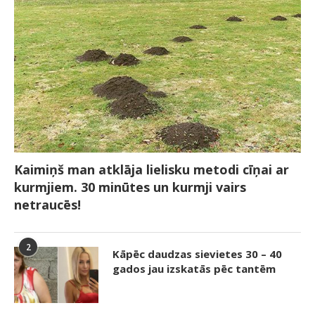
Kaimiņš man atklāja lielisku metodi cīņai ar
kurmjiem. 30 minūtes un kurmji vairs
netraucēs!
2
Kāpēc daudzas sievietes 30 – 40
gados jau izskatās pēc tantēm