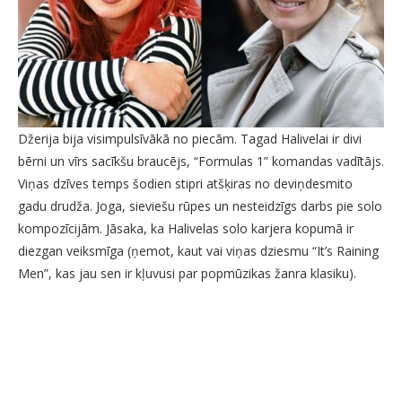
Džerija bija visimpulsīvākā no piecām. Tagad Halivelai ir divi
bērni un vīrs sacīkšu braucējs, “Formulas 1” komandas vadītājs.
Viņas dzīves temps šodien stipri atšķiras no deviņdesmito
gadu drudža. Joga, sieviešu rūpes un nesteidzīgs darbs pie solo
kompozīcijām. Jāsaka, ka Halivelas solo karjera kopumā ir
diezgan veiksmīga (ņemot, kaut vai viņas dziesmu “It’s Raining
Men”, kas jau sen ir kļuvusi par popmūzikas žanra klasiku).