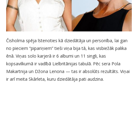
Čisholma spēja īstenoties kā dziedātāja un personība, lai gan
no pieciem “pipariņiem” tieši viņa bija tā, kas visbiežāk palika
ēnā. Viņas solo karjerā ir 6 albumi un 11 singli, kas
kopsavilkumā ir vadībā Lielbritānijas tabulā. Pēc sera Pola
Makartnija un Džona Lenona — tas ir absolūts rezultāts. Viņai
ir arī meita Skārleta, kuru dziedātāja pati audzina.