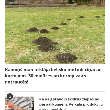
Kaimiņš man atklāja lielisku metodi cīņai ar
kurmjiem. 30 minūtes un kurmji vairs
netraucēs!
2
Kā es gatavoju šķidrās ziepes no
pārpalikumiem. Veikala produkciju
vairs nepērku!