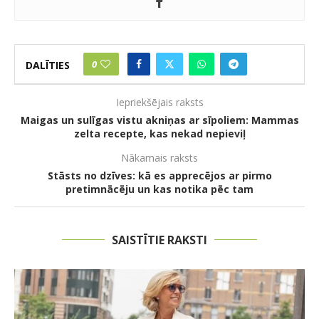
0
DALĪTIES
Iepriekšējais raksts
Maigas un sulīgas vistu akniņas ar sīpoliem: Mammas
zelta recepte, kas nekad nepieviļ
Nākamais raksts
Stāsts no dzīves: kā es apprecējos ar pirmo
pretimnācēju un kas notika pēc tam
SAISTĪTIE RAKSTI