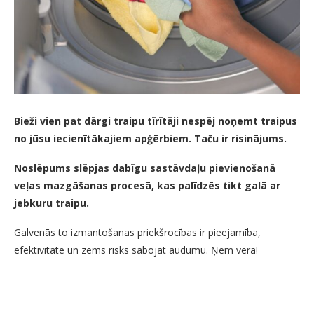
Bieži vien pat dārgi traipu tīrītāji nespēj noņemt traipus
no jūsu iecienītākajiem apģērbiem. Taču ir risinājums.
Noslēpums slēpjas dabīgu sastāvdaļu pievienošanā
veļas mazgāšanas procesā, kas palīdzēs tikt galā ar
jebkuru traipu.
Galvenās to izmantošanas priekšrocības ir pieejamība,
efektivitāte un zems risks sabojāt audumu. Ņem vērā!