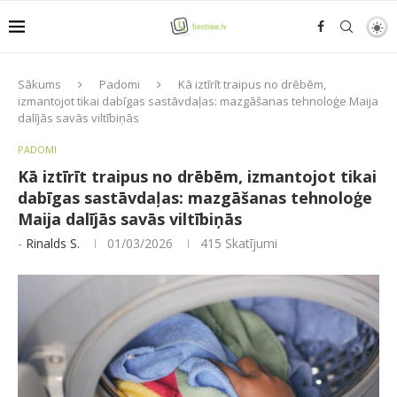
Sākums
Padomi
Kā iztīrīt traipus no drēbēm,
izmantojot tikai dabīgas sastāvdaļas: mazgāšanas tehnoloģe Maija
dalījās savās viltībiņās
PADOMI
Kā iztīrīt traipus no drēbēm, izmantojot tikai
dabīgas sastāvdaļas: mazgāšanas tehnoloģe
Maija dalījās savās viltībiņās
-
Rinalds S.
01/03/2026
415
Skatījumi