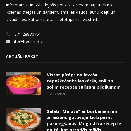
Informatīvs un izklaidējošs portāls ikvienam. Atpūties no
ikdienas steigas un darbiem, smelies daudz jaunu ideju un
izklaidējies. Katram portāla lietotājam savs stūrītis.
+371 28880751
info@freetime.lv
AKTUĀLI RAKSTI
Vistas pīrāgs no lavaša
cepeškrāsnī: vienkārša, soli pa
solim recepte sulīgam pildījumam
15/07/2026
Salāti “Minūte” ar burkāniem un
zirnīšiem: gatavoju tieši pirms
pasniegšanas. Mega-ātra recepte
no tā, kas atradās mājās