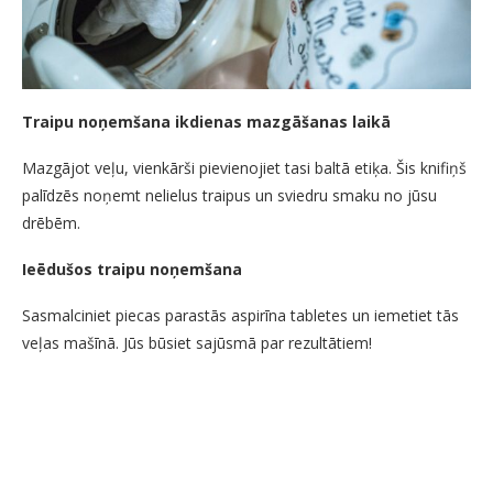
Traipu noņemšana ikdienas mazgāšanas laikā
Mazgājot veļu, vienkārši pievienojiet tasi baltā etiķa. Šis knifiņš
palīdzēs noņemt nelielus traipus un sviedru smaku no jūsu
drēbēm.
Ieēdušos traipu noņemšana
Sasmalciniet piecas parastās aspirīna tabletes un iemetiet tās
veļas mašīnā. Jūs būsiet sajūsmā par rezultātiem!