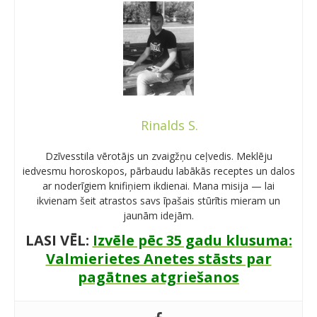
Rinalds S.
Dzīvesstila vērotājs un zvaigžņu ceļvedis. Meklēju
iedvesmu horoskopos, pārbaudu labākās receptes un dalos
ar noderīgiem knifiņiem ikdienai. Mana misija — lai
ikvienam šeit atrastos savs īpašais stūrītis mieram un
jaunām idejām.
LASI VĒL:
Izvēle pēc 35 gadu klusuma:
Valmierietes Anetes stāsts par
pagātnes atgriešanos