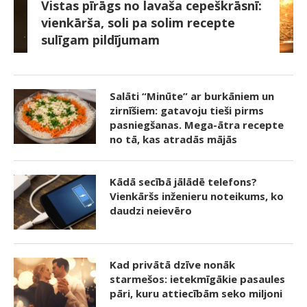
Vistas pīrāgs no lavaša cepeškrāsnī:
vienkārša, soli pa solim recepte
sulīgam pildījumam
Salāti “Minūte” ar burkāniem un
zirnīšiem: gatavoju tieši pirms
pasniegšanas. Mega-ātra recepte
no tā, kas atradās mājās
Kādā secībā jālādē telefons?
Vienkāršs inženieru noteikums, ko
daudzi neievēro
Kad privātā dzīve nonāk
starmešos: ietekmīgākie pasaules
pāri, kuru attiecībām seko miljoni