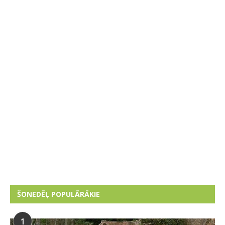
ŠONEDĒĻ POPULĀRĀKIE
1