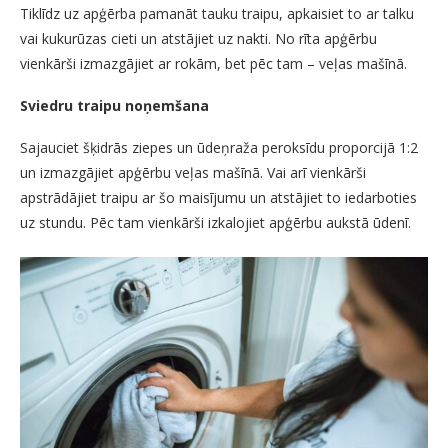
Tiklīdz uz apģērba pamanāt tauku traipu, apkaisiet to ar talku
vai kukurūzas cieti un atstājiet uz nakti. No rīta apģērbu
vienkārši izmazgājiet ar rokām, bet pēc tam – veļas mašīnā.
Sviedru traipu noņemšana
Sajauciet šķidrās ziepes un ūdeņraža peroksīdu proporcijā 1:2
un izmazgājiet apģērbu veļas mašīnā. Vai arī vienkārši
apstrādājiet traipu ar šo maisījumu un atstājiet to iedarboties
uz stundu. Pēc tam vienkārši izkalojiet apģērbu aukstā ūdenī.