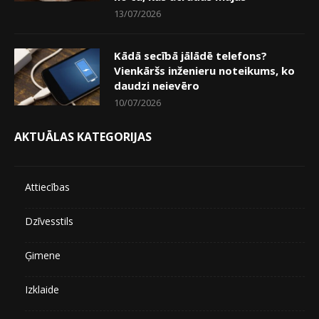
13/07/2026
Kādā secībā jālādē telefons?
Vienkāršs inženieru noteikums, ko
daudzi neievēro
10/07/2026
AKTUĀLAS KATEGORIJAS
Attiecības
Dzīvesstils
Ģimene
Izklaide