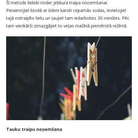
Šī metode lieliski noder jebkura traipa noņemšanai.
Pievienojiet bļodā ar ūdeni karoti cepamās sodas, ievietojiet
tajā notraipīto lietu un ļaujiet tam iedarboties 30 minūtes. Pēc
tam vienkārši izmazgājiet to veļas mašīnā piemērotā režīmā.
Tauku traipu noņemšana