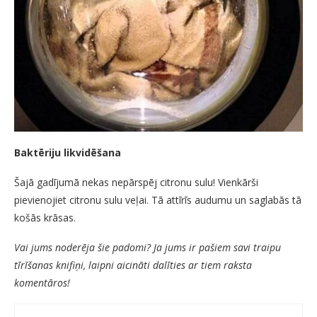
Baktēriju likvidēšana
Šajā gadījumā nekas nepārspēj citronu sulu! Vienkārši
pievienojiet citronu sulu veļai. Tā attīrīs audumu un saglabās tā
košās krāsas.
Vai jums noderēja šie padomi? Ja jums ir pašiem savi traipu
tīrīšanas knifiņi, laipni aicināti dalīties ar tiem raksta
komentāros!