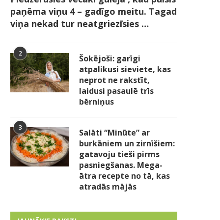
paņēma viņu 4 – gadīgo meitu. Tagad
viņa nekad tur neatgriezīsies …
2
Šokējoši: garīgi
atpalikusi sieviete, kas
neprot ne rakstīt,
laidusi pasaulē trīs
bērniņus
3
Salāti “Minūte” ar
burkāniem un zirnīšiem:
gatavoju tieši pirms
pasniegšanas. Mega-
ātra recepte no tā, kas
atradās mājās