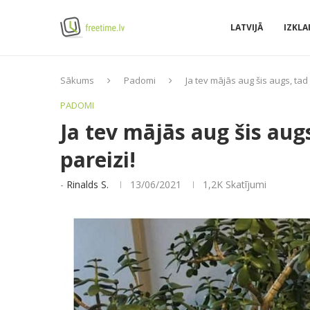
LATVIJĀ
IZKLA
Sākums
Padomi
Ja tev mājās aug šis augs, tad 
PADOMI
Ja tev mājās aug šis augs
pareizi!
-
Rinalds S.
13/06/2021
1,2K
Skatījumi