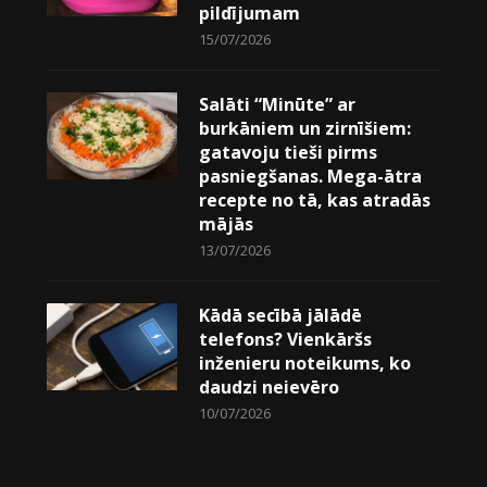
pildījumam
15/07/2026
Salāti “Minūte” ar
burkāniem un zirnīšiem:
gatavoju tieši pirms
pasniegšanas. Mega-ātra
recepte no tā, kas atradās
mājās
13/07/2026
Kādā secībā jālādē
telefons? Vienkāršs
inženieru noteikums, ko
daudzi neievēro
10/07/2026