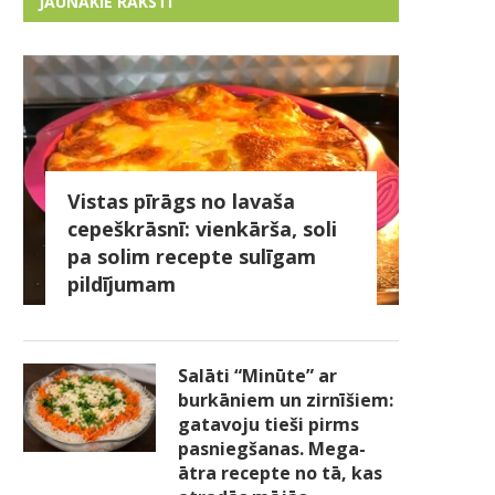
JAUNĀKIE RAKSTI
Vistas pīrāgs no lavaša
cepeškrāsnī: vienkārša, soli
pa solim recepte sulīgam
pildījumam
Salāti “Minūte” ar
burkāniem un zirnīšiem:
gatavoju tieši pirms
pasniegšanas. Mega-
ātra recepte no tā, kas