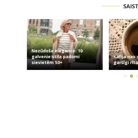
SAIS
efons?
Nezūdoša elegance: 10
galvenie stila padomi
Kafija nav 
sievietēm 50+
garšīgi rīta