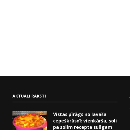
AKTUĀLI RAKSTI
Vistas pīrāgs no lavaša
cepeškrāsnī: vienkārša, soli
pa solim recepte sulīgam