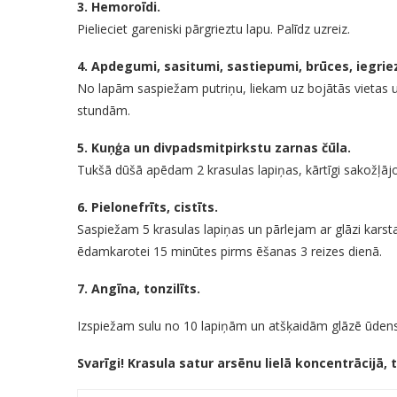
3. Hemoroīdi.
Pielieciet gareniski pārgrieztu lapu. Palīdz uzreiz.
4. Apdegumi, sasitumi, sastiepumi, brūces, iegrie
No lapām saspiežam putriņu, liekam uz bojātās vietas u
stundām.
5. Kuņģa un divpadsmitpirkstu zarnas čūla.
Tukšā dūšā apēdam 2 krasulas lapiņas, kārtīgi sakožļājo
6. Pielonefrīts, cistīts.
Saspiežam 5 krasulas lapiņas un pārlejam ar glāzi karst
ēdamkarotei 15 minūtes pirms ēšanas 3 reizes dienā.
7. Angīna, tonzilīts.
Izspiežam sulu no 10 lapiņām un atšķaidām glāzē ūdens.
Svarīgi! Krasula satur arsēnu lielā koncentrācijā, 