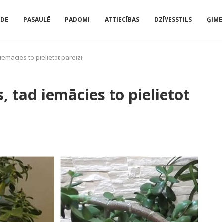
IDE
PASAULĒ
PADOMI
ATTIECĪBAS
DZĪVESSTILS
ĢIM
iemācies to pielietot pareizi!
, tad iemācies to pielietot