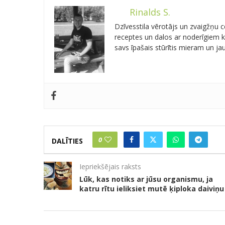
Rinalds S.
Dzīvesstila vērotājs un zvaigžņu
receptes un dalos ar noderīgiem kn
savs īpašais stūrītis mieram un j
0
DALĪTIES
Iepriekšējais raksts
Lūk, kas notiks ar jūsu organismu, ja
katru rītu ieliksiet mutē ķiploka daiviņu