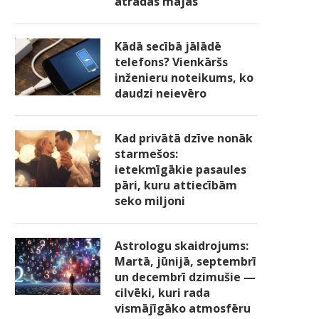
atradās mājās
Kādā secībā jālādē
telefons? Vienkāršs
inženieru noteikums, ko
daudzi neievēro
Kad privātā dzīve nonāk
starmešos:
ietekmīgākie pasaules
pāri, kuru attiecībām
seko miljoni
Astrologu skaidrojums:
Martā, jūnijā, septembrī
un decembrī dzimušie —
cilvēki, kuri rada
vismājīgāko atmosfēru