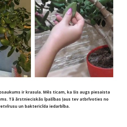
saukums ir krasula. Mēs ticam, ka šis augs piesaista
jums. Tā ārstnieciskās īpašības ļaus tev atbrīvoties no
tvīrusu un baktericīda iedarbība.