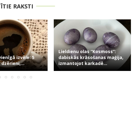
TĪTIE RAKSTI
Lieldienu olas “Kosmoss”:
vienīgā izvēle: 5
dabiskās krāsošanas maģija,
 dzērieni,...
izmantojot karkadē...