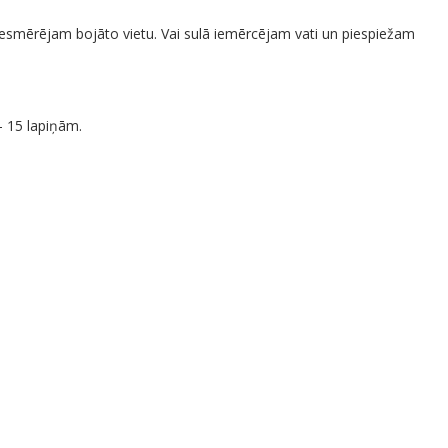
iesmērējam bojāto vietu. Vai sulā iemērcējam vati un piespiežam
– 15 lapiņām.