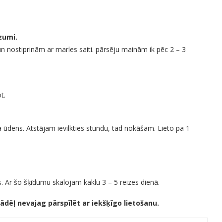
zumi.
n nostiprinām ar marles saiti. pārsēju mainām ik pēc 2 – 3
t.
a ūdens. Atstājam ievilkties stundu, tad nokāšam. Lieto pa 1
 Ar šo šķīdumu skalojam kaklu 3 – 5 reizes dienā.
tādēļ nevajag pārspīlēt ar iekšķīgo lietošanu.