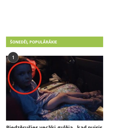
ŠONEDĒĻ POPULĀRĀKIE
1
Piedzērušies vecāki gulēja , kad puisis