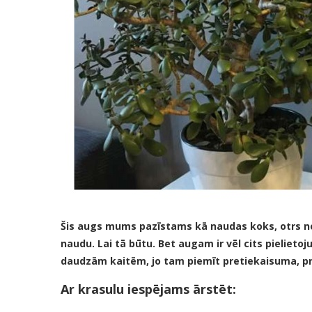
Šis augs mums pazīstams kā naudas koks, otrs no
naudu. Lai tā būtu. Bet augam ir vēl cits pielieto
daudzām kaitēm, jo tam piemīt pretiekaisuma, pre
Ar krasulu iespējams ārstēt: