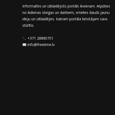
Informatīvs un izklaidējošs portāls ikvienam. Atpūties
no ikdienas steigas un darbiem, smelies daudz jaunu
ideju un izklaidējies. Katram portāla lietotājam savs
stūrītis.
+371 28880751
info@freetime.lv