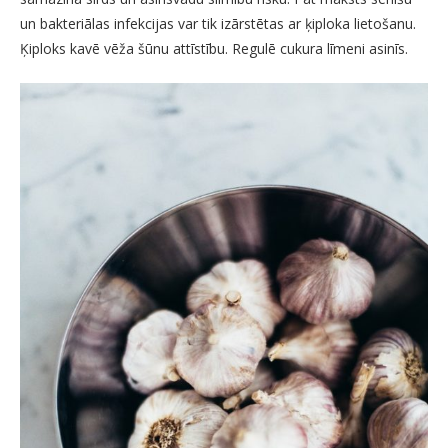
un bakteriālas infekcijas var tik izārstētas ar ķiploka lietošanu.
Ķiploks kavē vēža šūnu attīstību. Regulē cukura līmeni asinīs.