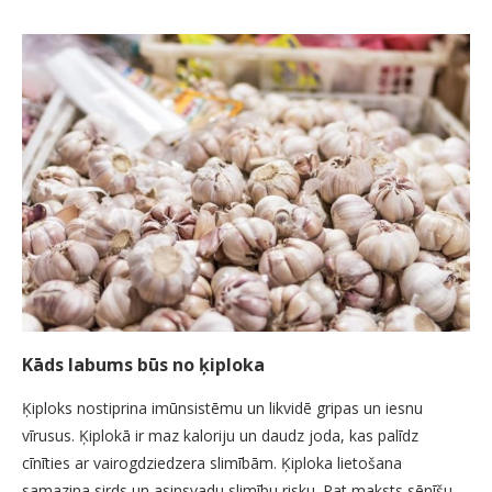
Kāds labums būs no ķiploka
Ķiploks nostiprina imūnsistēmu un likvidē gripas un iesnu
vīrusus. Ķiplokā ir maz kaloriju un daudz joda, kas palīdz
cīnīties ar vairogdziedzera slimībām. Ķiploka lietošana
samazina sirds un asinsvadu slimību risku. Pat maksts sēnīšu