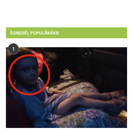
ŠONEDĒĻ POPULĀRĀKIE
1