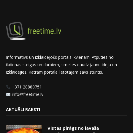
Informatīvs un izklaidējošs portāls ikvienam. Atpūties no
ikdienas steigas un darbiem, smelies daudz jaunu ideju un
izklaidējies. Katram portāla lietotājam savs stūrītis.
+371 28880751
info@freetime.lv
AKTUĀLI RAKSTI
Vistas pīrāgs no lavaša