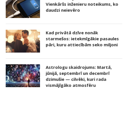
Vienkāršs inženieru noteikums, ko
daudzi neievēro
Kad privātā dzīve nonāk
starmešos: ietekmīgākie pasaules
pāri, kuru attiecībām seko miljoni
Astrologu skaidrojums: Martā,
jūnijā, septembrī un decembrī
dzimušie — cilvēki, kuri rada
vismājīgāko atmosfēru