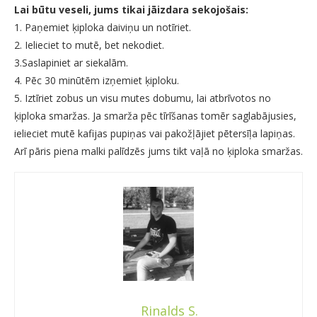
Lai būtu veseli, jums tikai jāizdara sekojošais:
1. Paņemiet ķiploka daiviņu un notīriet.
2. Ielieciet to mutē, bet nekodiet.
3.Saslapiniet ar siekalām.
4. Pēc 30 minūtēm izņemiet ķiploku.
5. Iztīriet zobus un visu mutes dobumu, lai atbrīvotos no
ķiploka smaržas. Ja smarža pēc tīrīšanas tomēr saglabājusies,
ielieciet mutē kafijas pupiņas vai pakožļājiet pētersīļa lapiņas.
Arī pāris piena malki palīdzēs jums tikt vaļā no ķiploka smaržas.
Rinalds S.