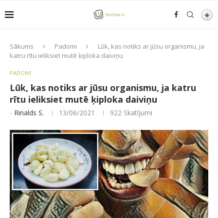
Sākums
Padomi
Lūk, kas notiks ar jūsu organismu, ja
katru rītu ieliksiet mutē ķiploka daiviņu
PADOMI
Lūk, kas notiks ar jūsu organismu, ja katru
rītu ieliksiet mutē ķiploka daiviņu
-
Rinalds S.
13/06/2021
922
Skatījumi