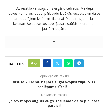
Dzīvesstila vērotājs un zvaigžņu ceļvedis. Meklēju
iedvesmu horoskopos, pārbaudu labākās receptes un dalos
ar noderīgiem knifiņiem ikdienai. Mana misija — lai
ikvienam šeit atrastos savs īpašais stūrītis mieram un
jaunām idejām.
0
DALĪTIES
Iepriekšējais raksts
Visu laiku esmu nepareizi gatavojusi zupu! Viss
noslēpums sīpolā…
Nākamais raksts
Ja tev mājās aug šis augs, tad iemācies to pielietot
pareizi!