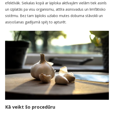
efektīvāk. Siekalas kopā ar ķiploka aktīvajām vielām tiek asinīs
un izplatās pa visu organismu, attīra asinsvadus un limfātisko
sistēmu. Bez tam ķiploks uzlabo mutes dobuma stāvokli un
asiņošanas gadījumā spēj to apturēt.
Kā veikt šo procedūru