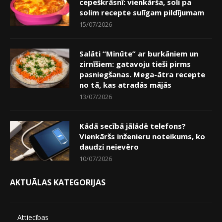
cepeškrāsnī: vienkārša, soli pa
solim recepte sulīgam pildījumam
15/07/2026
Salāti “Minūte” ar burkāniem un
zirnīšiem: gatavoju tieši pirms
pasniegšanas. Mega-ātra recepte
no tā, kas atradās mājās
13/07/2026
Kādā secībā jālādē telefons?
Vienkāršs inženieru noteikums, ko
daudzi neievēro
10/07/2026
AKTUĀLAS KATEGORIJAS
Attiecības