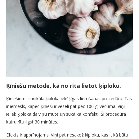
Ķīniešu metode, kā no rīta lietot ķiploku.
Ķīniešiem ir unikāla ķiploka iekšķīgas lietošanas procedūra. Tas
ir iemesls, kāpēc ķīnieši ir veseli pat pēc 100 g. vecuma. Viņi
ieliek ķiploka daiviņu mutē un sūkā kā konfekti. Šī procedūra
katru rītu ilgst 30 minūtes.
Efekts ir apbrīnojams! Viņi pat nesakož ķiploku, kas it kā būtu