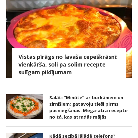
Vistas pīrāgs no lavaša cepeškrāsnī:
vienkārša, soli pa solim recepte
sulīgam pildījumam
Salāti “Minūte” ar burkāniem un
zirnīšiem: gatavoju tieši pirms
pasniegšanas. Mega-ātra recepte
no tā, kas atradās mājās
Kādā secībā jālādē telefons?