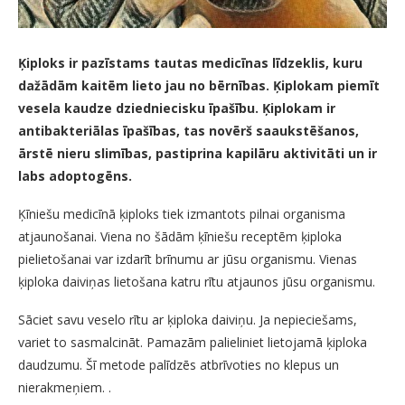
Ķiploks ir pazīstams tautas medicīnas līdzeklis, kuru
dažādām kaitēm lieto jau no bērnības. Ķiplokam piemīt
vesela kaudze dziedniecisku īpašību. Ķiplokam ir
antibakteriālas īpašības, tas novērš saaukstēšanos,
ārstē nieru slimības, pastiprina kapilāru aktivitāti un ir
labs adoptogēns.
Ķīniešu medicīnā ķiploks tiek izmantots pilnai organisma
atjaunošanai. Viena no šādām ķīniešu receptēm ķiploka
pielietošanai var izdarīt brīnumu ar jūsu organismu. Vienas
ķiploka daiviņas lietošana katru rītu atjaunos jūsu organismu.
Sāciet savu veselo rītu ar ķiploka daiviņu. Ja nepieciešams,
variet to sasmalcināt. Pamazām palieliniet lietojamā ķiploka
daudzumu. Šī metode palīdzēs atbrīvoties no klepus un
nierakmeņiem. .