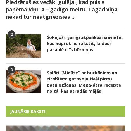
Piedzērušies vecāki gulēja , kad puisis
paņēma viņu 4 – gadīgo meitu. Tagad viņa
nekad tur neatgriezīsies …
2
Šokējoši: garīgi atpalikusi sieviete,
kas neprot ne rakstīt, laidusi
pasaulē trīs bērniņus
3
Salāti “Minūte” ar burkāniem un
zirnīšiem: gatavoju tieši pirms
pasniegšanas. Mega-ātra recepte
no tā, kas atradās mājās
JAUNĀKIE RAKSTI