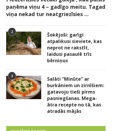
paņēma viņu 4 – gadīgo meitu. Tagad
viņa nekad tur neatgriezīsies …
2
Šokējoši: garīgi
atpalikusi sieviete, kas
neprot ne rakstīt,
laidusi pasaulē trīs
bērniņus
3
Salāti “Minūte” ar
burkāniem un zirnīšiem:
gatavoju tieši pirms
pasniegšanas. Mega-
ātra recepte no tā, kas
atradās mājās