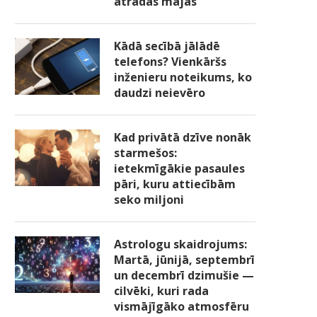
atradās mājās
Kādā secībā jālādē
telefons? Vienkāršs
inženieru noteikums, ko
daudzi neievēro
Kad privātā dzīve nonāk
starmešos:
ietekmīgākie pasaules
pāri, kuru attiecībām
seko miljoni
Astrologu skaidrojums:
Martā, jūnijā, septembrī
un decembrī dzimušie —
cilvēki, kuri rada
vismājīgāko atmosfēru