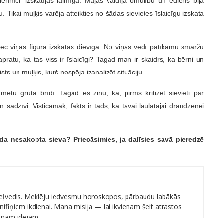
ienmēr izskatījās laimīga. Mājās valdīja omulību un ēdiens bija
Tikai muļķis varēja atteikties no šādas sievietes īslaicīgu izskata
pēc viņas figūra izskatās dievīga. No viņas vēdī patīkamu smaržu
ratu, ka tas viss ir īslaicīgi? Tagad man ir skaidrs, ka bērni un
sts un muļķis, kurš nespēja izanalizēt situāciju.
tu grūtā brīdī. Tagad es zinu, ka, pirms kritizēt sievieti par
n sadzīvi. Visticamāk, fakts ir tāds, ka tavai laulātajai draudzenei
aida nesakopta sieva? Priecāsimies, ja dalīsies savā pieredzē
 ceļvedis. Meklēju iedvesmu horoskopos, pārbaudu labākās
ifiņiem ikdienai. Mana misija — lai ikvienam šeit atrastos
aunām idejām.