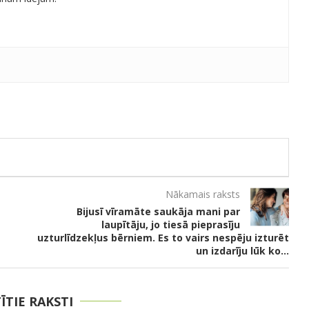
Nākamais raksts
Bijusī vīramāte saukāja mani par
laupītāju, jo tiesā pieprasīju
uzturlīdzekļus bērniem. Es to vairs nespēju izturēt
un izdarīju lūk ko…
TĪTIE RAKSTI