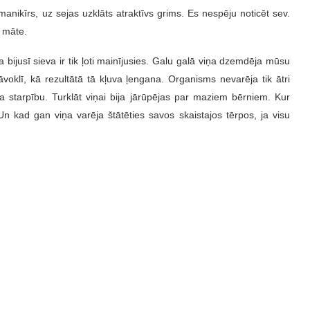
 manikīrs, uz sejas uzklāts atraktīvs grims. Es nespēju noticēt sev.
u māte.
bijusī sieva ir tik ļoti mainījusies. Galu galā viņa dzemdēja mūsu
tāvoklī, kā rezultātā tā kļuva ļengana. Organisms nevarēja tik ātri
ma starpību. Turklāt viņai bija jārūpējas par maziem bērniem. Kur
kad gan viņa varēja štātēties savos skaistajos tērpos, ja visu