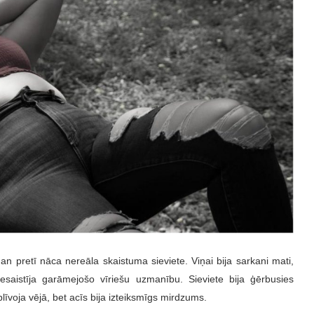
Man pretī nāca nereāla skaistuma sieviete. Viņai bija sarkani mati,
saistīja garāmejošo vīriešu uzmanību. Sieviete bija ģērbusies
plīvoja vējā, bet acīs bija izteiksmīgs mirdzums.