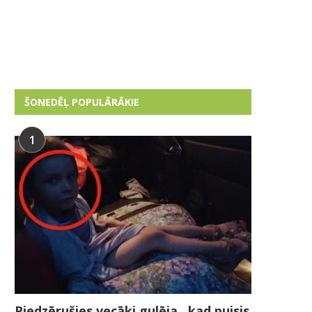
ŠONEDĒĻ POPULĀRĀKIE
1
Piedzērušies vecāki gulēja , kad puisis