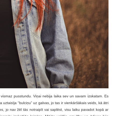
t vismaz pusstundu. Viņai nebija laika sev un savam izskatam. Es
a uztaisīja “bulciņu” uz galvas, jo tas ir vienkāršākais veids, kā ātri
, jo nav žēl tās notraipīt vai saplēst, visu laiku pavadot kopā ar