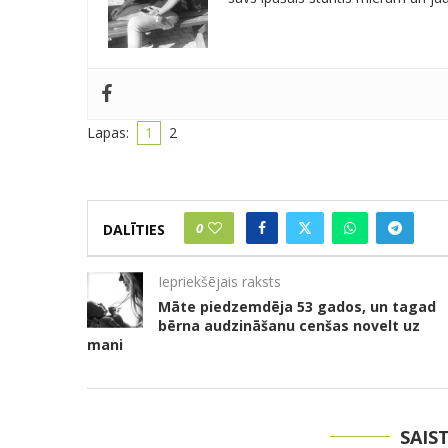
Lapas:
1
2
0
DALĪTIES
Iepriekšējais raksts
Māte piedzemdēja 53 gados, un tagad
bērna audzināšanu cenšas novelt uz
mani
SAIS