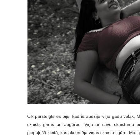
Cik pārsteigts es biju, kad ieraudzīju viņu gadu vēlāk. 
skaists grims un apģērbs. Viņa ar savu skaistumu pie
pieguļošā kleitā, kas akcentēja viņas skaisto figūru. Mati 