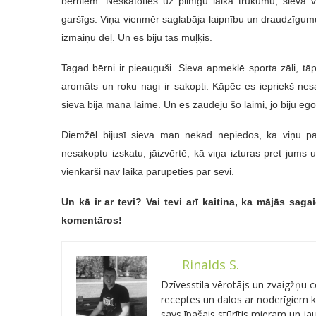
bērniem. Neskatoties uz pilnīgu laika trūkumu, sieva v
garšīgs. Viņa vienmēr saglabāja laipnību un draudzīgumu. 
izmaiņu dēļ. Un es biju tas muļķis.
Tagad bērni ir pieauguši. Sieva apmeklē sporta zāli, tā
aromāts un roku nagi ir sakopti. Kāpēc es iepriekš nesap
sieva bija mana laime. Un es zaudēju šo laimi, jo biju egoi
Diemžēl bijusī sieva man nekad nepiedos, ka viņu pame
nesakoptu izskatu, jāizvērtē, kā viņa izturas pret jums u
vienkārši nav laika parūpēties par sevi.
Un kā ir ar tevi? Vai tevi arī kaitina, ka mājās sag
komentāros!
Rinalds S.
Dzīvesstila vērotājs un zvaigžņu
receptes un dalos ar noderīgiem kn
savs īpašais stūrītis mieram un j