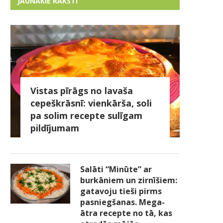
JAUNĀKIE RAKSTI
Vistas pīrāgs no lavaša
cepeškrāsnī: vienkārša, soli
pa solim recepte sulīgam
pildījumam
Salāti “Minūte” ar
burkāniem un zirnīšiem:
gatavoju tieši pirms
pasniegšanas. Mega-
ātra recepte no tā, kas