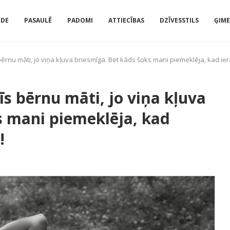
IDE
PASAULĒ
PADOMI
ATTIECĪBAS
DZĪVESSTILS
ĢIM
bērnu māti, jo viņa kļuva briesmīga. Bet kāds šoks mani piemeklēja, kad ie
īs bērnu māti, jo viņa kļuva
s mani piemeklēja, kad
!