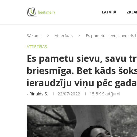
LATVIJĀ
IZKLA
Sākums
Attiecības
Es pametu sievu, savu trīs 
ATTIECĪBAS
Es pametu sievu, savu tr
briesmīga. Bet kāds šok
ieraudzīju viņu pēc gada
-
Rinalds S.
22/07/2022
15,5K
Skatījumi