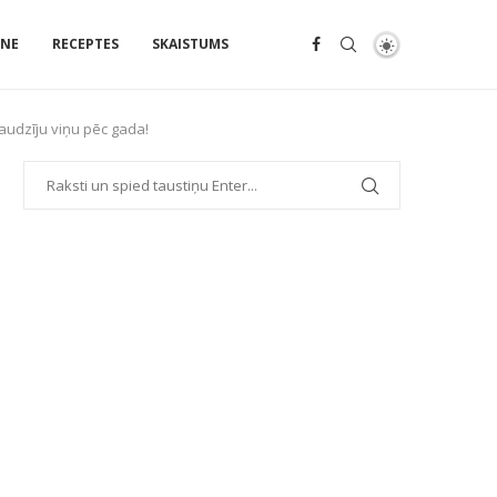
ENE
RECEPTES
SKAISTUMS
raudzīju viņu pēc gada!