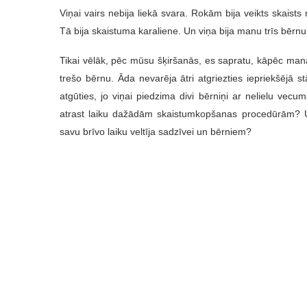
Viņai vairs nebija liekā svara. Rokām bija veikts skaists
Tā bija skaistuma karaliene. Un viņa bija manu trīs bērn
Tikai vēlāk, pēc mūsu šķiršanās, es sapratu, kāpēc mana 
trešo bērnu. Āda nevarēja ātri atgriezties iepriekšējā s
atgūties, jo viņai piedzima divi bērniņi ar nelielu vecu
atrast laiku dažādām skaistumkopšanas procedūrām? Un 
savu brīvo laiku veltīja sadzīvei un bērniem?