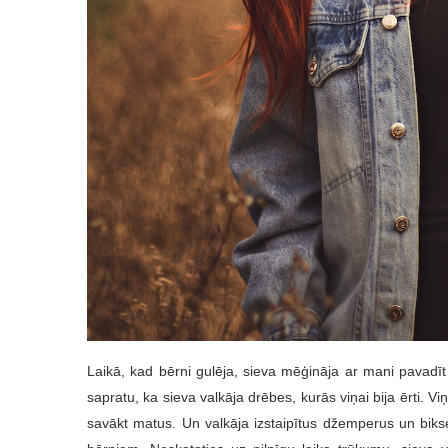
Laikā, kad bērni gulēja, sieva mēģināja ar mani pavadī
sapratu, ka sieva valkāja drēbes, kurās viņai bija ērti. Viņ
savākt matus. Un valkāja izstaipītus džemperus un bikses