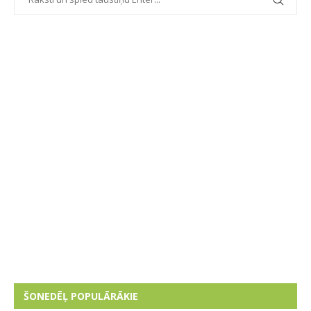
ŠONEDĒĻ POPULĀRĀKIE