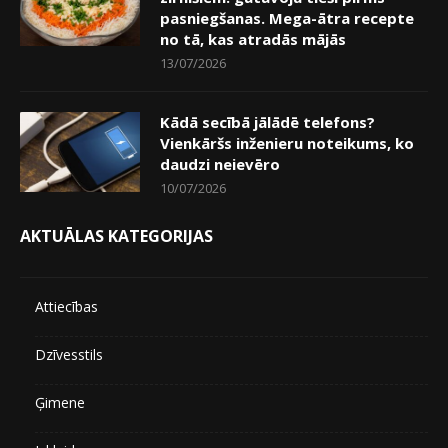
pasniegšanas. Mega-ātra recepte
no tā, kas atradās mājās
13/07/2026
Kādā secībā jālādē telefons?
Vienkāršs inženieru noteikums, ko
daudzi neievēro
10/07/2026
AKTUĀLAS KATEGORIJAS
Attiecības
Dzīvesstils
Ģimene