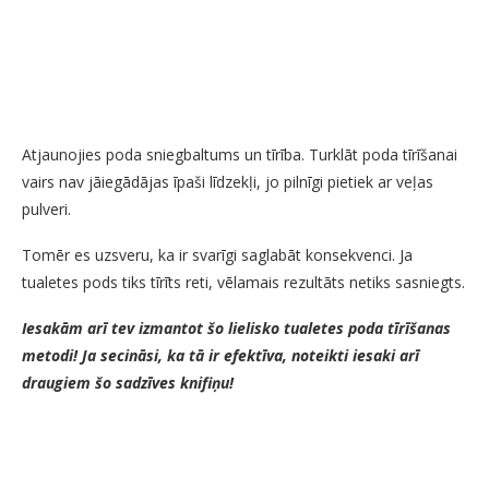
Atjaunojies poda sniegbaltums un tīrība. Turklāt poda tīrīšanai
vairs nav jāiegādājas īpaši līdzekļi, jo pilnīgi pietiek ar veļas
pulveri.
Tomēr es uzsveru, ka ir svarīgi saglabāt konsekvenci. Ja
tualetes pods tiks tīrīts reti, vēlamais rezultāts netiks sasniegts.
Iesakām arī tev izmantot šo lielisko tualetes poda tīrīšanas
metodi! Ja secināsi, ka tā ir efektīva, noteikti iesaki arī
draugiem šo sadzīves knifiņu!