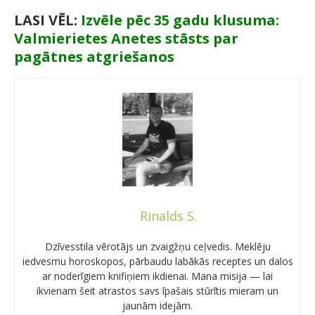
LASI VĒL:
Izvēle pēc 35 gadu klusuma:
Valmierietes Anetes stāsts par
pagātnes atgriešanos
Rinalds S.
Dzīvesstila vērotājs un zvaigžņu ceļvedis. Meklēju
iedvesmu horoskopos, pārbaudu labākās receptes un dalos
ar noderīgiem knifiņiem ikdienai. Mana misija — lai
ikvienam šeit atrastos savs īpašais stūrītis mieram un
jaunām idejām.