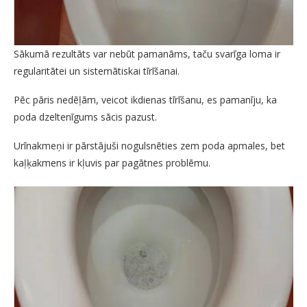
Sākumā rezultāts var nebūt pamanāms, taču svarīga loma ir
regularitātei un sistemātiskai tīrīšanai.
Pēc pāris nedēļām, veicot ikdienas tīrīšanu, es pamanīju, ka
poda dzeltenīgums sācis pazust.
Urīnakmeņi ir pārstājuši nogulsnēties zem poda apmales, bet
kaļķakmens ir kļuvis par pagātnes problēmu.