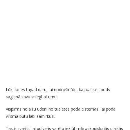
Lūk, ko es tagad daru, lai nodrošinātu, ka tualetes pods
saglabā savu sniegbaltumu!
Vispirms nolaižu ūdeni no tualetes poda cisternas, lai poda
virsma būtu labi samirkusi.
Tas ir svarīgi, lai pulveris varētu iekļūt mikroskopiskajās plaisās