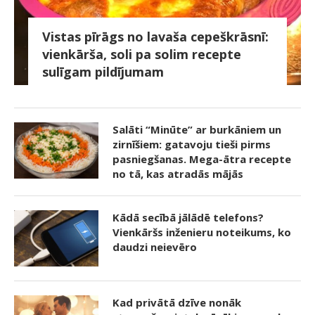
Vistas pīrāgs no lavaša cepeškrāsnī:
vienkārša, soli pa solim recepte
sulīgam pildījumam
Salāti “Minūte” ar burkāniem un
zirnīšiem: gatavoju tieši pirms
pasniegšanas. Mega-ātra recepte
no tā, kas atradās mājās
Kādā secībā jālādē telefons?
Vienkāršs inženieru noteikums, ko
daudzi neievēro
Kad privātā dzīve nonāk