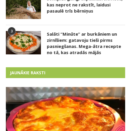
kas neprot ne rakstīt, laidusi
pasaulē trīs bērniņus
3
Salāti “Minūte” ar burkāniem un
zirnīšiem: gatavoju tieši pirms
pasniegšanas. Mega-ātra recepte
no tā, kas atradās mājās
JAUNĀKIE RAKSTI