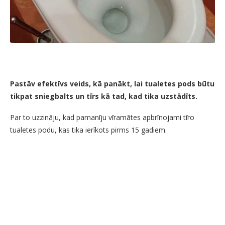
Pastāv efektīvs veids, kā panākt, lai tualetes pods būtu
tikpat sniegbalts un tīrs kā tad, kad tika uzstādīts.
Par to uzzināju, kad pamanīju vīramātes apbrīnojami tīro
tualetes podu, kas tika ierīkots pirms 15 gadiem.