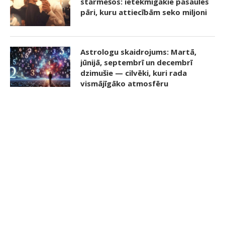
starmešos: ietekmīgākie pasaules
pāri, kuru attiecībām seko miljoni
Astrologu skaidrojums: Martā,
jūnijā, septembrī un decembrī
dzimušie — cilvēki, kuri rada
vismājīgāko atmosfēru