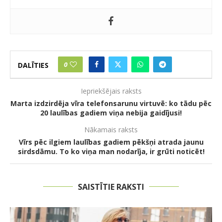
0
DALĪTIES
Iepriekšējais raksts
Marta izdzirdēja vīra telefonsarunu virtuvē: ko tādu pēc
20 laulības gadiem viņa nebija gaidījusi!
Nākamais raksts
Vīrs pēc ilgiem laulības gadiem pēkšņi atrada jaunu
sirdsdāmu. To ko viņa man nodarīja, ir grūti noticēt!
SAISTĪTIE RAKSTI