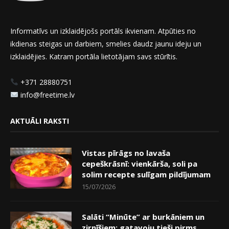
Informatīvs un izklaidējošs portāls ikvienam. Atpūties no
ikdienas steigas un darbiem, smelies daudz jaunu ideju un
izklaidējies. Katram portāla lietotājam savs stūrītis.
+371 28880751
info@freetime.lv
AKTUĀLI RAKSTI
Vistas pīrāgs no lavaša
cepeškrāsnī: vienkārša, soli pa
solim recepte sulīgam pildījumam
15/07/2026
Salāti “Minūte” ar burkāniem un
zirnīšiem: gatavoju tieši pirms