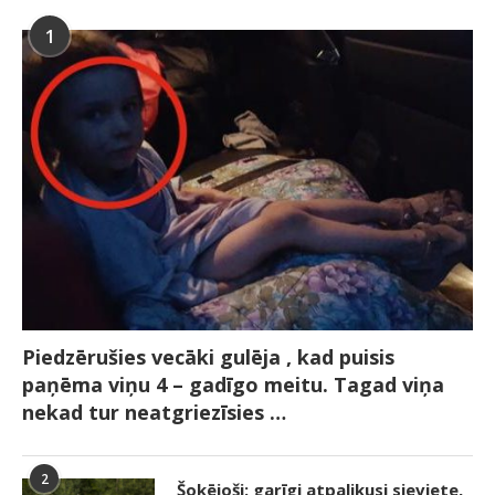
1
Piedzērušies vecāki gulēja , kad puisis
paņēma viņu 4 – gadīgo meitu. Tagad viņa
nekad tur neatgriezīsies …
2
Šokējoši: garīgi atpalikusi sieviete,