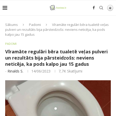
Sākums
Padomi
Vīramāte regulāri bēra tualetē veļas
pulveri un rezultāts bija pārsteidzošs: neviens neticēja, ka pods
kalpo jau 15 gadus
PADOMI
Vīramāte regulāri bēra tualetē veļas pulveri
un rezultāts bija pārsteidzošs: neviens
neticēja, ka pods kalpo jau 15 gadus
-
Rinalds S.
14/06/2023
7,7K
Skatījumi