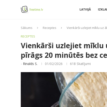
LATVIJĀ
IZKLA
Sākums
Receptes
Vienkārši uzlejiet mīklu uz
RECEPTES
Vienkārši uzlejiet mīklu
pīrāgs 20 minūtēs bez c
-
Rinalds S.
01/02/2026
618
Skatījumi