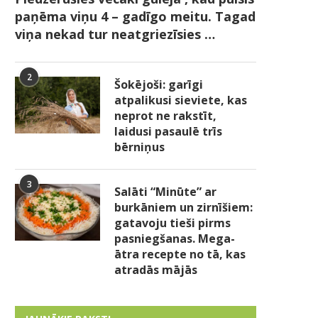
paņēma viņu 4 – gadīgo meitu. Tagad
viņa nekad tur neatgriezīsies …
2
Šokējoši: garīgi
atpalikusi sieviete, kas
neprot ne rakstīt,
laidusi pasaulē trīs
bērniņus
3
Salāti “Minūte” ar
burkāniem un zirnīšiem:
gatavoju tieši pirms
pasniegšanas. Mega-
ātra recepte no tā, kas
atradās mājās