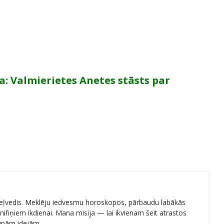
a: Valmierietes Anetes stāsts par
 ceļvedis. Meklēju iedvesmu horoskopos, pārbaudu labākās
ifiņiem ikdienai. Mana misija — lai ikvienam šeit atrastos
aunām idejām.