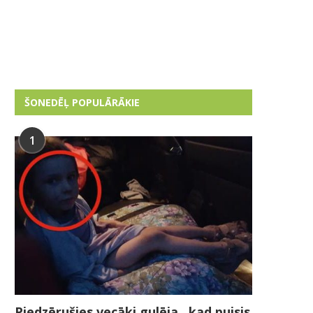
ŠONEDĒĻ POPULĀRĀKIE
1
Piedzērušies vecāki gulēja , kad puisis