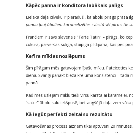
Kāpēc panna ir konditora labākais palīgs
Lielākā daļa cilvēku ir pieraduši, ka ābolu pīrāgs prasa
panna ļauj āboliem karamelizēties sviestā vēl pirms tie s
Frančiem ir savs slavenais “Tarte Tatin” – pīrāgs, ko ce
cukurā, pārvēršas sulīgā, staipīgā pildījumā, kas pēc pī
Kefīra mīklas noslēpums
Šim pīrāgam mēs gatavojam īpašu mīklu. Pateicoties kef
dienā. Svarīgi panākt bieza krējuma konsistenci – tāda mī
pannā.
Kad mēs uzlejam mīklu tieši virsū karstajai karamelei, 
“satur” ābolu sulu iekšpusē, bet augšējā daļa zem vāka p
Kā iegūt perfekti zeltainu rezultātu
Gatavošanas process aizņem tikai aptuveni 20 minūtes