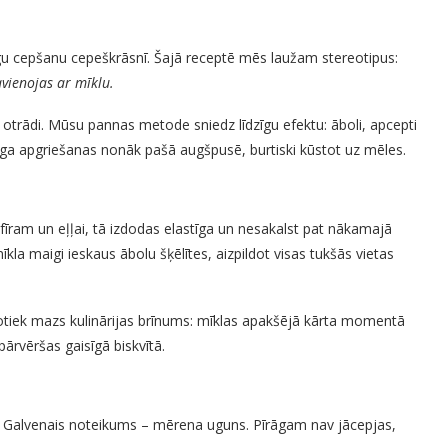
 ilgu cepšanu cepeškrāsnī. Šajā receptē mēs laužam stereotipus:
avienojas ar mīklu.
p otrādi. Mūsu pannas metode sniedz līdzīgu efektu: āboli, apcepti
rāga apgriešanas nonāk pašā augšpusē, burtiski kūstot uz mēles.
īram un eļļai, tā izdodas elastīga un nesakalst pat nākamajā
kla maigi ieskaus ābolu šķēlītes, aizpildot visas tukšās vietas
notiek mazs kulinārijas brīnums: mīklas apakšējā kārta momentā
ārvēršas gaisīgā biskvītā.
. Galvenais noteikums – mērena uguns. Pīrāgam nav jācepjas,