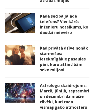
atradās mājās
Kādā secībā jālādē
telefons? Vienkāršs
inženieru noteikums, ko
daudzi neievēro
Kad privātā dzīve nonāk
starmešos:
ietekmīgākie pasaules
pāri, kuru attiecībām
seko miljoni
Astrologu skaidrojums:
Martā, jūnijā, septembrī
un decembrī dzimušie —
cilvēki, kuri rada
vismājīgāko atmosfēru