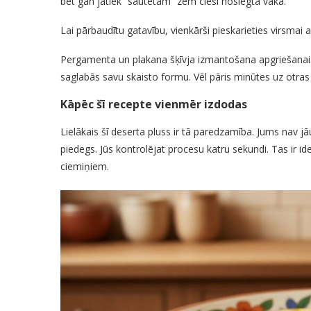
bet gan jātiek “sautētam” zem cieši noslēgta vāka.
Lai pārbaudītu gatavību, vienkārši pieskarieties virsmai ar 
Pergamenta un plakana šķīvja izmantošana apgriešanai ir 
saglabās savu skaisto formu. Vēl pāris minūtes uz otras 
Kāpēc šī recepte vienmēr izdodas
Lielākais šī deserta pluss ir tā paredzamība. Jums nav j
piedegs. Jūs kontrolējat procesu katru sekundi. Tas ir i
ciemiņiem.