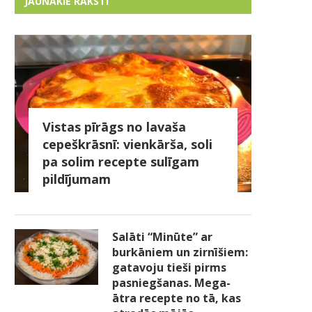
JAUNĀKIE RAKSTI
Vistas pīrāgs no lavaša
cepeškrāsnī: vienkārša, soli
pa solim recepte sulīgam
pildījumam
Salāti “Minūte” ar
burkāniem un zirnīšiem:
gatavoju tieši pirms
pasniegšanas. Mega-
ātra recepte no tā, kas