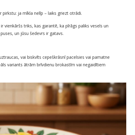
pirkstu: ja mīkla nelīp – laiks griezt otrādi.
vienkāršs triks, kas garantē, ka pīrāgs paliks vesels un
puses, un jūsu šedevrs ir gatavs.
āuztraucas, vai biskvīts cepeškrāsnī pacelsies vai pamatne
deāls variants ātrām brīvdienu brokastīm vai negaidītiem