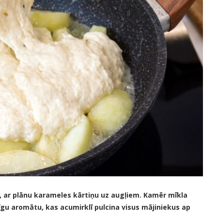
s, ar plānu karameles kārtiņu uz augļiem. Kamēr mīkla
īgu aromātu, kas acumirklī pulcina visus mājiniekus ap