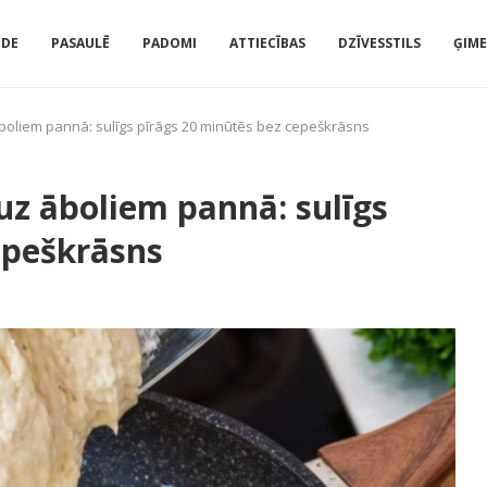
IDE
PASAULĒ
PADOMI
ATTIECĪBAS
DZĪVESSTILS
ĢIM
 āboliem pannā: sulīgs pīrāgs 20 minūtēs bez cepeškrāsns
 uz āboliem pannā: sulīgs
epeškrāsns