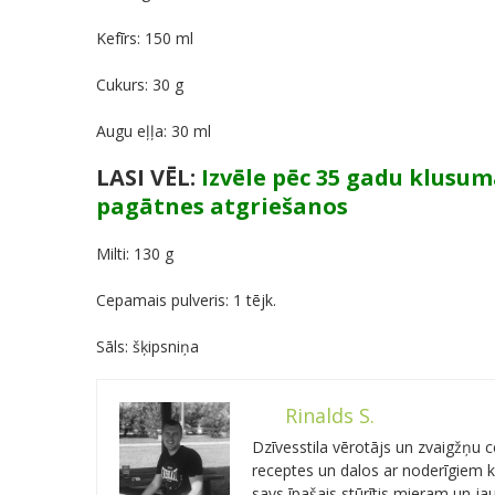
Kefīrs: 150 ml
Cukurs: 30 g
Augu eļļa: 30 ml
LASI VĒL:
Izvēle pēc 35 gadu klusum
pagātnes atgriešanos
Milti: 130 g
Cepamais pulveris: 1 tējk.
Sāls: šķipsniņa
Rinalds S.
Dzīvesstila vērotājs un zvaigžņu
receptes un dalos ar noderīgiem kn
savs īpašais stūrītis mieram un j