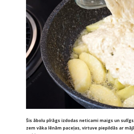
Šis ābolu pīrāgs izdodas neticami maigs un sulīg
zem vāka lēnām paceļas, virtuve piepildās ar māj