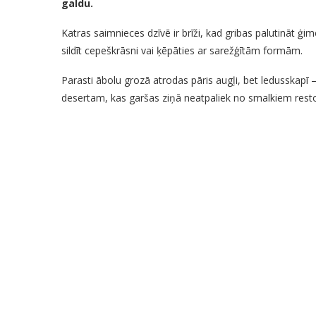
galdu.
Katras saimnieces dzīvē ir brīži, kad gribas palutināt
sildīt cepeškrāsni vai ķēpāties ar sarežģītām formām.
Parasti ābolu grozā atrodas pāris augļi, bet ledusskapī –
desertam, kas garšas ziņā neatpaliek no smalkiem rest