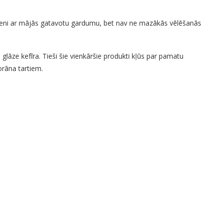
 ģimeni ar mājās gatavotu gardumu, bet nav ne mazākās vēlēšanās
 glāze kefīra. Tieši šie vienkāršie produkti kļūs par pamatu
orāna tartiem.