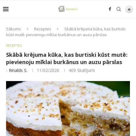
Sākums
Receptes
Skābā krējuma kūka, kas burtiski
kūst mutē: pievienoju mīklai burkānus un auzu pārslas
RECEPTES
Skābā krējuma kūka, kas burtiski kūst mutē:
pievienoju mīklai burkānus un auzu pārslas
-
Rinalds S.
11/02/2026
409
Skatījumi