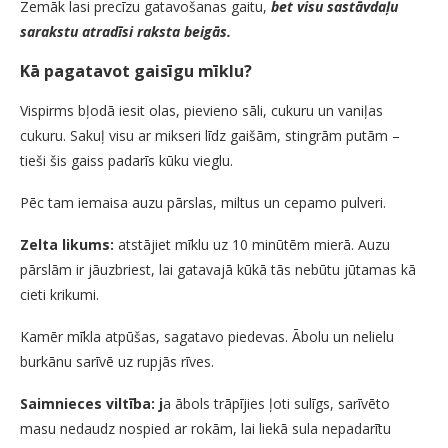
Zemāk lasi precīzu gatavošanas gaitu,
bet visu sastāvdaļu
sarakstu atradīsi raksta beigās.
Kā pagatavot gaisīgu mīklu?
Vispirms bļodā iesit olas, pievieno sāli, cukuru un vaniļas
cukuru. Sakuļ visu ar mikseri līdz gaišām, stingrām putām –
tieši šis gaiss padarīs kūku vieglu.
Pēc tam iemaisa auzu pārslas, miltus un cepamo pulveri.
Zelta likums:
atstājiet mīklu uz 10 minūtēm mierā. Auzu
pārslām ir jāuzbriest, lai gatavajā kūkā tās nebūtu jūtamas kā
cieti krikumi.
Kamēr mīkla atpūšas, sagatavo piedevas. Ābolu un nelielu
burkānu sarīvē uz rupjās rīves.
Saimnieces viltība: j
a ābols trāpījies ļoti sulīgs, sarīvēto
masu nedaudz nospied ar rokām, lai liekā sula nepadarītu