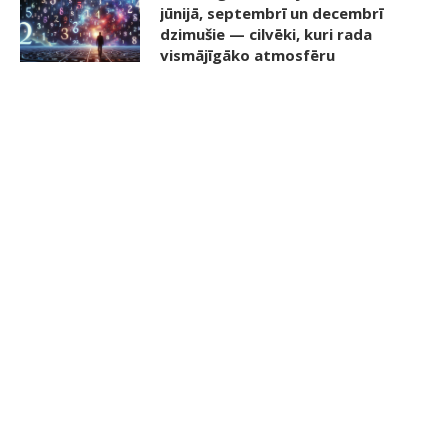
jūnijā, septembrī un decembrī
dzimušie — cilvēki, kuri rada
vismājīgāko atmosfēru