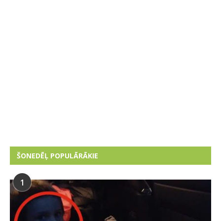
ŠONEDĒĻ POPULĀRĀKIE
1