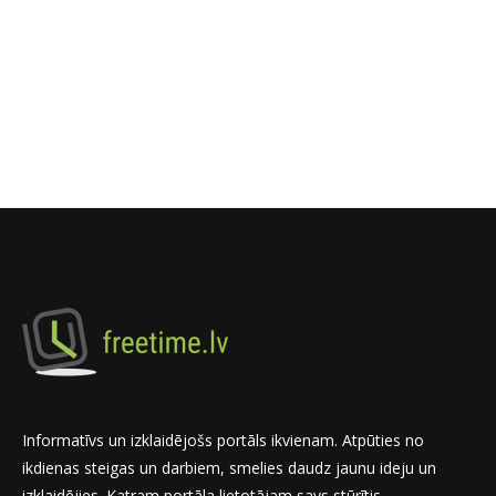
Informatīvs un izklaidējošs portāls ikvienam. Atpūties no
ikdienas steigas un darbiem, smelies daudz jaunu ideju un
izklaidējies. Katram portāla lietotājam savs stūrītis.