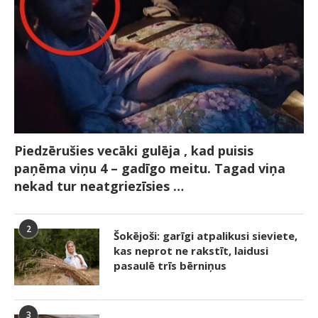
Piedzērušies vecāki gulēja , kad puisis
paņēma viņu 4 – gadīgo meitu. Tagad viņa
nekad tur neatgriezīsies …
2
Šokējoši: garīgi atpalikusi sieviete,
kas neprot ne rakstīt, laidusi
pasaulē trīs bērniņus
3