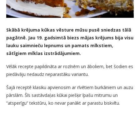
Skābā krējuma kūkas vēsture mūsu pusē sniedzas tālā
pagātnē. Jau 19. gadsimtā biezs mājas krējums bija visu
lauku saimnieču lepnums un pamats mīkstiem,
sātīgiem mīklas izstrādājumiem.
Vēlāk recepte papildināta ar rozīnēm un āboliem, bet šodien es
piedāvāju nedaudz neparastāku variantu.
Šajā receptē klasiku apvienosim ar rīvētiem burkāniem un auzu
pārslām. Šīs sastāvdaļas kūkai piešķir īpašu mitrumu un
“atsperīgu” tekstūru, ko nevar panākt ar parastu biskvītu.