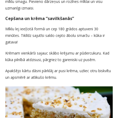
mīklu smagu. Pievieno dārzeņus un rozīnes mīklai un visu
uzmanīgi izmaisi.
Cepšana un krēma “savilkšanās”
Mīklu lej ieeļļotā formā un cep 180 grādos aptuveni 30
minūtes. Tiklīdz sajutīsi saldo cepto ābolu smaržu – kūka ir
gatava!
Krēmam vienkārši sajauc skābo krējumu ar pūdercukuru. Kad
kūka pilnībā atdzisusi, pārgriez to gareniski uz pusēm.
Apakšējo kārtu dāsni pārklāj ar pusi krēma, uzliec otru biskvītu
un apsmērē ar atlikušo krēmu.