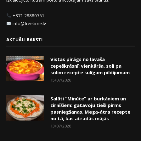
+371 28880751
info@freetime.lv
AKTUĀLI RAKSTI
Vistas pīrāgs no lavaša
cepeškrāsnī: vienkārša, soli pa
solim recepte sulīgam pildījumam
15/07/2026
Salāti “Minūte” ar burkāniem un
zirnīšiem: gatavoju tieši pirms
pasniegšanas. Mega-ātra recepte
no tā, kas atradās mājās
13/07/2026