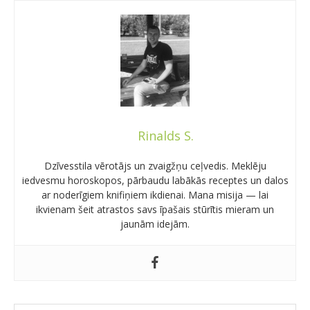
Rinalds S.
Dzīvesstila vērotājs un zvaigžņu ceļvedis. Meklēju
iedvesmu horoskopos, pārbaudu labākās receptes un dalos
ar noderīgiem knifiņiem ikdienai. Mana misija — lai
ikvienam šeit atrastos savs īpašais stūrītis mieram un
jaunām idejām.