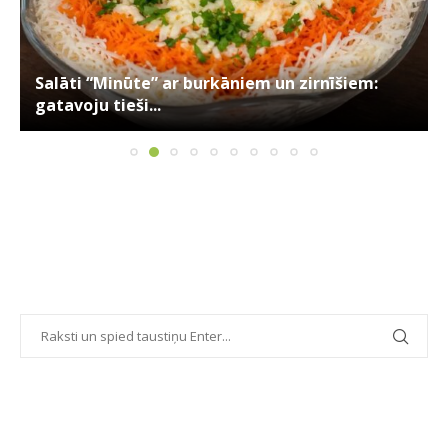
Salāti “Minūte” ar burkāniem un zirnīšiem:
gatavoju tieši...