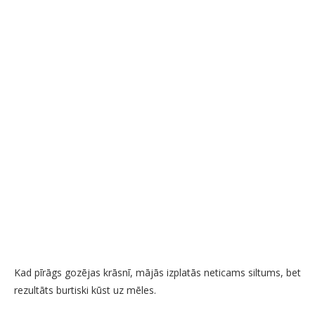
Kad pīrāgs gozējas krāsnī, mājās izplatās neticams siltums, bet
rezultāts burtiski kūst uz mēles.