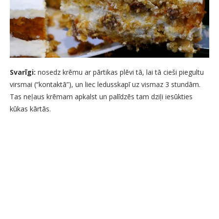
Svarīgi:
nosedz krēmu ar pārtikas plēvi tā, lai tā cieši piegultu
virsmai (“kontaktā”), un liec ledusskapī uz vismaz 3 stundām.
Tas neļaus krēmam apkalst un palīdzēs tam dziļi iesūkties
kūkas kārtās.