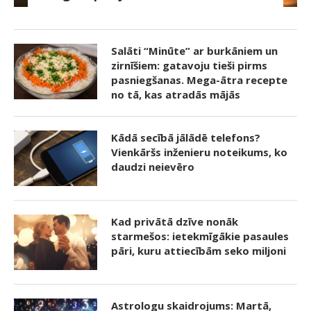
Salāti “Minūte” ar burkāniem un
zirnīšiem: gatavoju tieši pirms
pasniegšanas. Mega-ātra recepte
no tā, kas atradās mājās
Kādā secībā jālādē telefons?
Vienkāršs inženieru noteikums, ko
daudzi neievēro
Kad privātā dzīve nonāk
starmešos: ietekmīgākie pasaules
pāri, kuru attiecībām seko miljoni
Astrologu skaidrojums: Martā,