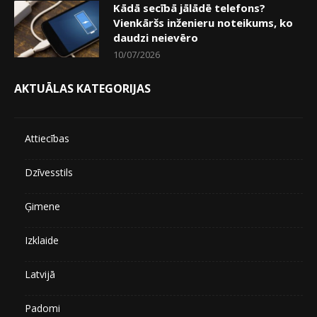
Kādā secībā jālādē telefons?
Vienkāršs inženieru noteikums, ko
daudzi neievēro
10/07/2026
AKTUĀLAS KATEGORIJAS
Attiecības
Dzīvesstils
Ģimene
Izklaide
Latvijā
Padomi