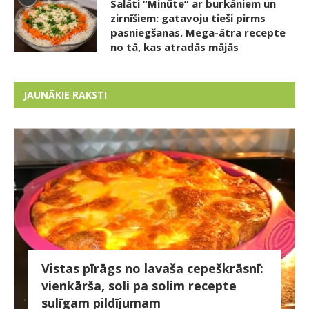
Salāti “Minūte” ar burkāniem un
zirnīšiem: gatavoju tieši pirms
pasniegšanas. Mega-ātra recepte
no tā, kas atradās mājās
JAUNĀKIE RAKSTI
Vistas pīrāgs no lavaša cepeškrāsnī:
vienkārša, soli pa solim recepte
sulīgam pildījumam