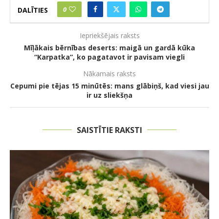
0
DALĪTIES
Iepriekšējais raksts
Mīļākais bērnības deserts: maigā un gardā kūka
“Karpatka”, ko pagatavot ir pavisam viegli
Nākamais raksts
Cepumi pie tējas 15 minūtēs: mans glābiņš, kad viesi jau
ir uz sliekšņa
SAISTĪTIE RAKSTI