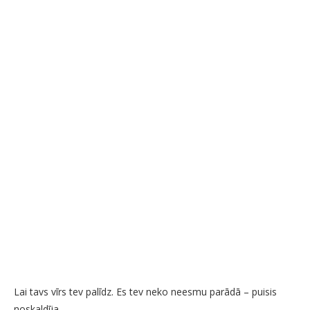
Lai tavs vīrs tev palīdz. Es tev neko neesmu parādā – puisis
noskaldīja.