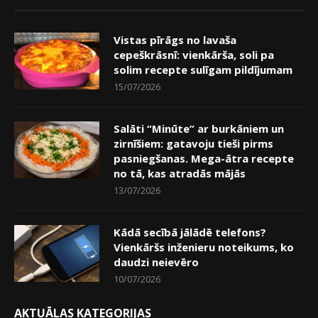
Vistas pīrāgs no lavaša
cepeškrāsnī: vienkārša, soli pa
solim recepte sulīgam pildījumam
15/07/2026
Salāti “Minūte” ar burkāniem un
zirnīšiem: gatavoju tieši pirms
pasniegšanas. Mega-ātra recepte
no tā, kas atradās mājās
13/07/2026
Kādā secībā jālādē telefons?
Vienkāršs inženieru noteikums, ko
daudzi neievēro
10/07/2026
AKTUĀLAS KATEGORIJAS