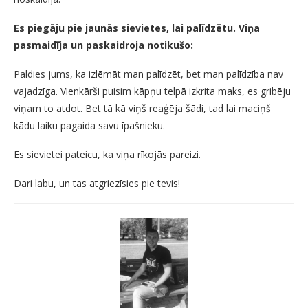
Es piegāju pie jaunās sievietes, lai palīdzētu. Viņa
pasmaidīja un paskaidroja notikušo:
Paldies jums, ka izlēmāt man palīdzēt, bet man palīdzība nav
vajadzīga. Vienkārši puisim kāpņu telpā izkrita maks, es gribēju
viņam to atdot. Bet tā kā viņš reaģēja šādi, tad lai maciņš
kādu laiku pagaida savu īpašnieku.
Es sievietei pateicu, ka viņa rīkojās pareizi.
Dari labu, un tas atgriezīsies pie tevis!