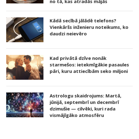
no tā, kas atradās mājās
Kādā secībā jālādē telefons?
Vienkāršs inženieru noteikums, ko
daudzi neievēro
Kad privātā dzīve nonāk
starmešos: ietekmīgākie pasaules
pāri, kuru attiecībām seko miljoni
Astrologu skaidrojums: Martā,
jūnijā, septembrī un decembrī
dzimušie — cilvēki, kuri rada
vismājīgāko atmosfēru