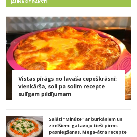
JAUNĀKIE RAKSTI
Vistas pīrāgs no lavaša cepeškrāsnī:
vienkārša, soli pa solim recepte
sulīgam pildījumam
Salāti “Minūte” ar burkāniem un
zirnīšiem: gatavoju tieši pirms
pasniegšanas. Mega-ātra recepte