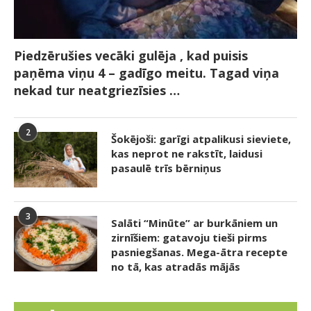
Piedzērušies vecāki gulēja , kad puisis
paņēma viņu 4 – gadīgo meitu. Tagad viņa
nekad tur neatgriezīsies …
2
Šokējoši: garīgi atpalikusi sieviete,
kas neprot ne rakstīt, laidusi
pasaulē trīs bērniņus
3
Salāti “Minūte” ar burkāniem un
zirnīšiem: gatavoju tieši pirms
pasniegšanas. Mega-ātra recepte
no tā, kas atradās mājās