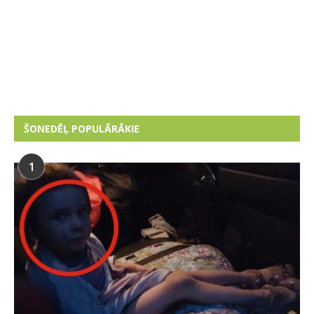
ŠONEDĒĻ POPULĀRĀKIE
1