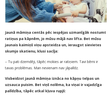
Jaunā māmiņa centās pēc iespējas uzmanīgāk nostumt
ratiņus pa kāpnēm, jo mūsu mājā nav lifta. Bet mūsu
jaunais kaimiņš viņu apsteidza un, ieraugot sievietes
skumjo skatienu, klusi sacīja:
– Tu pati dzemdēji, tāpēc mokies ar ratiņiem. Tavi bērni ir
tavas problēmas. Man nevienam nav jāpalīdz.
Visbeidzot jaunā māmiņa iznāca no kāpņu telpas un
uzsauca puisim. Bet viņš nolēma, ka viņai ir vajadzīga
palīdzība, tāpēc atkal kļuva rupjš: