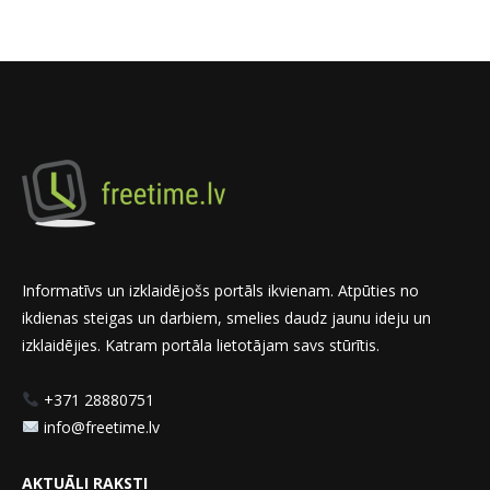
Informatīvs un izklaidējošs portāls ikvienam. Atpūties no
ikdienas steigas un darbiem, smelies daudz jaunu ideju un
izklaidējies. Katram portāla lietotājam savs stūrītis.
+371 28880751
info@freetime.lv
AKTUĀLI RAKSTI