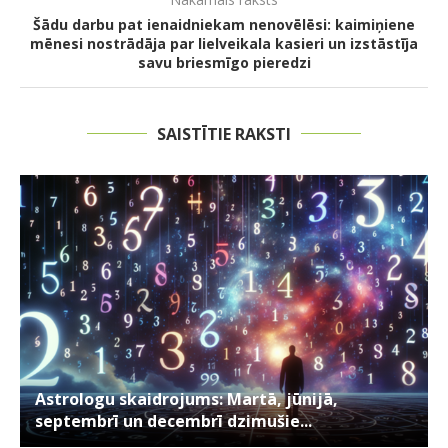
Šādu darbu pat ienaidniekam nenovēlēsi: kaimiņiene
mēnesi nostrādāja par lielveikala kasieri un izstāstīja
savu briesmīgo pieredzi
SAISTĪTIE RAKSTI
Astrologu skaidrojums: Martā, jūnijā,
septembrī un decembrī dzimušie...