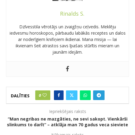
Rinalds S.
Dzīvesstila vērotājs un zvaigžņu ceļvedis. Meklēju
iedvesmu horoskopos, pārbaudu labākās receptes un dalos
ar noderīgiem knifiņiem ikdienai. Mana misija — lai
ikvienam šeit atrastos savs īpašais stūrītis mieram un
jaunām idejām.
0
DALĪTIES
Iepriekšējais raksts
“Man negribas ne mazgāties, ne sevi sakopt. Vienkārši
slinkums to darīt” – atklāja man 70 gadus veca sieviete
Nākamais raksts