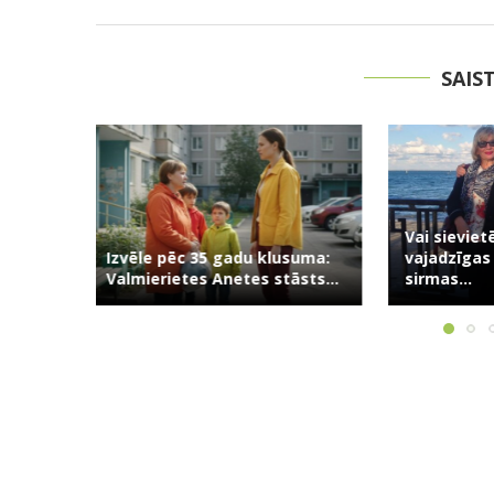
SAIS
Vai sievietēm 70+ ir
usuma:
vajadzīgas attiecības? Trīs
Kāpēc es p
āsts...
sirmas...
vecuma vai