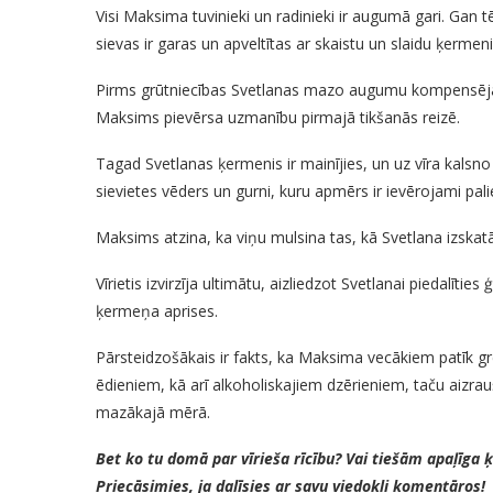
Visi Maksima tuvinieki un radinieki ir augumā gari. Gan tē
sievas ir garas un apveltītas ar skaistu un slaidu ķermeni
Pirms grūtniecības Svetlanas mazo augumu kompensēja sl
Maksims pievērsa uzmanību pirmajā tikšanās reizē.
Tagad Svetlanas ķermenis ir mainījies, un uz vīra kalsno r
sievietes vēders un gurni, kuru apmērs ir ievērojami palie
Maksims atzina, ka viņu mulsina tas, kā Svetlana izskatā
Vīrietis izvirzīja ultimātu, aizliedzot Svetlanai piedalī
ķermeņa aprises.
Pārsteidzošākais ir fakts, ka Maksima vecākiem patīk g
ēdieniem, kā arī alkoholiskajiem dzērieniem, taču aizra
mazākajā mērā.
Bet ko tu domā par vīrieša rīcību? Vai tiešām apaļīga
Priecāsimies, ja dalīsies ar savu viedokli komentāros!