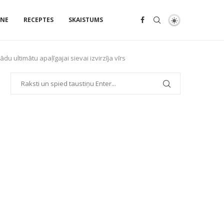
ENE
RECEPTES
SKAISTUMS
u ultimātu apaļīgajai sievai izvirzīja vīrs