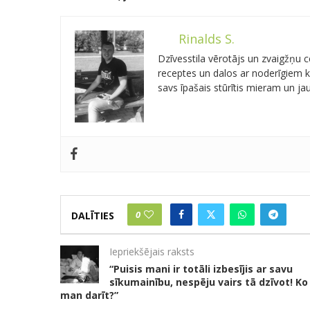
Rinalds S.
Dzīvesstila vērotājs un zvaigžņu
receptes un dalos ar noderīgiem kn
savs īpašais stūrītis mieram un j
0
DALĪTIES
Iepriekšējais raksts
“Puisis mani ir totāli izbesījis ar savu
sīkumainību, nespēju vairs tā dzīvot! Ko
man darīt?”