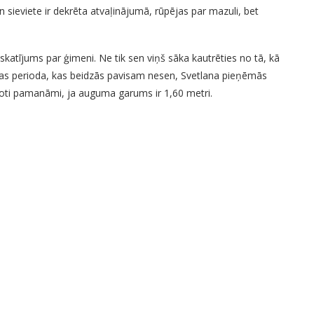
n sieviete ir dekrēta atvaļinājumā, rūpējas par mazuli, bet
skatījums par ģimeni. Ne tik sen viņš sāka kautrēties no tā, kā
nas perioda, kas beidzās pavisam nesen, Svetlana pieņēmās
ir ļoti pamanāmi, ja auguma garums ir 1,60 metri.