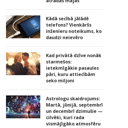
atradās mājās
Kādā secībā jālādē
telefons? Vienkāršs
inženieru noteikums, ko
daudzi neievēro
Kad privātā dzīve nonāk
starmešos:
ietekmīgākie pasaules
pāri, kuru attiecībām
seko miljoni
Astrologu skaidrojums:
Martā, jūnijā, septembrī
un decembrī dzimušie —
cilvēki, kuri rada
vismājīgāko atmosfēru