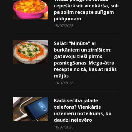
cepeškrāsnī: vienkārša, soli
pa solim recepte sulīgam
pildījumam
15/07/2026
Salāti “Minūte” ar
burkāniem un zirnīšiem:
gatavoju tieši pirms
pasniegšanas. Mega-ātra
recepte no tā, kas atradās
mājās
13/07/2026
Kādā secībā jālādē
telefons? Vienkāršs
inženieru noteikums, ko
daudzi neievēro
10/07/2026