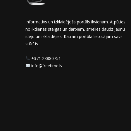
Informatīvs un izklaidējošs portāls ikvienam. Atpūties
no ikdienas steigas un darbiem, smelies daudz jaunu
ideju un izklaidējies. Katram portāla lietotājam savs
stūrītis.
+371 28880751
info@freetime.lv