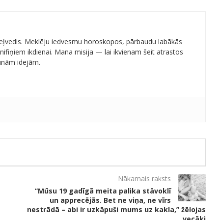
 ceļvedis. Meklēju iedvesmu horoskopos, pārbaudu labākās
ifiņiem ikdienai. Mana misija — lai ikvienam šeit atrastos
aunām idejām.
Nākamais raksts
”Mūsu 19 gadīgā meita palika stāvoklī
un apprecējās. Bet ne viņa, ne vīrs
nestrādā – abi ir uzkāpuši mums uz kakla,” žēlojas
vecāki