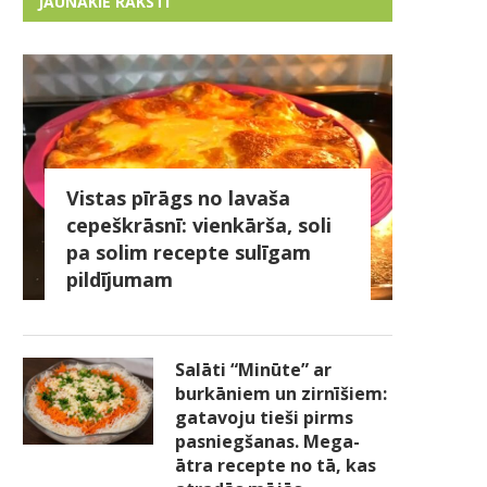
JAUNĀKIE RAKSTI
Vistas pīrāgs no lavaša
cepeškrāsnī: vienkārša, soli
pa solim recepte sulīgam
pildījumam
Salāti “Minūte” ar
burkāniem un zirnīšiem:
gatavoju tieši pirms
pasniegšanas. Mega-
ātra recepte no tā, kas