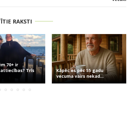
TĪTIE RAKSTI
Es nekad tevi neprecēšu:
ēc 55 gadu
vīrieši nosauca 7
rs nekad...
nepatīkamākās...