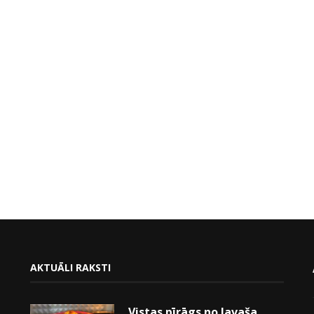
AKTUĀLI RAKSTI
Vistas pīrāgs no lavaša