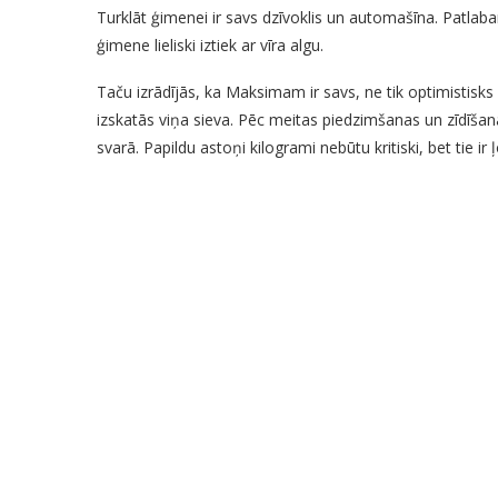
Turklāt ģimenei ir savs dzīvoklis un automašīna. Patlaba
ģimene lieliski iztiek ar vīra algu.
Taču izrādījās, ka Maksimam ir savs, ne tik optimistisks 
izskatās viņa sieva. Pēc meitas piedzimšanas un zīdīša
svarā. Papildu astoņi kilogrami nebūtu kritiski, bet tie 