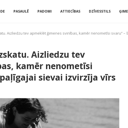
IDE
PASAULĒ
PADOMI
ATTIECĪBAS
DZĪVESSTILS
ĢIM
atu. Aizliedzu tev apmeklēt ģimenes svinības, kamēr nenometīsi svaru” – šād
zskatu. Aizliedzu tev
bas, kamēr nenometīsi
aļīgajai sievai izvirzīja vīrs