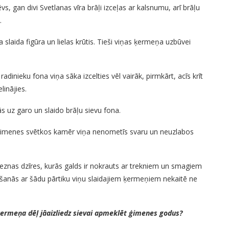
vs, gan divi Svetlanas vīra brāļi izceļas ar kalsnumu, arī brāļu
.
aida figūra un lielas krūtis. Tieši viņas ķermeņa uzbūvei
adinieku fona viņa sāka izcelties vēl vairāk, pirmkārt, acīs krīt
linājies.
s uz garo un slaido brāļu sievu fona.
ties ģimenes svētkos kamēr viņa nenometīs svaru un neuzlabos
reznas dzīres, kurās galds ir nokrauts ar trekniem un smagiem
ušanās ar šādu pārtiku viņu slaidajiem ķermeņiem nekaitē ne
 ķermeņa dēļ jāaizliedz sievai apmeklēt ģimenes godus?