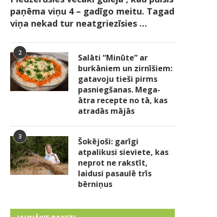
paņēma viņu 4 – gadīgo meitu. Tagad
viņa nekad tur neatgriezīsies …
2
Salāti “Minūte” ar
burkāniem un zirnīšiem:
gatavoju tieši pirms
pasniegšanas. Mega-
ātra recepte no tā, kas
atradās mājās
3
Šokējoši: garīgi
atpalikusi sieviete, kas
neprot ne rakstīt,
laidusi pasaulē trīs
bērniņus