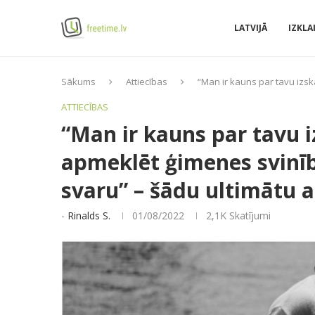
LATVIJĀ
IZKLA
Sākums
Attiecības
“Man ir kauns par tavu izsk
ATTIECĪBAS
“Man ir kauns par tavu i
apmeklēt ģimenes svinī
svaru” – šādu ultimātu ap
-
Rinalds S.
01/08/2022
2,1K
Skatījumi