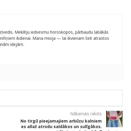
 ceļvedis. Meklēju iedvesmu horoskopos, pārbaudu labākās
ifiņiem ikdienai. Mana misija — lai ikvienam šeit atrastos
aunām idejām.
Nākamais raksts
No tirgū pieejamajiem arbūzu kalniem
es allaž atrodu saldākos un sulīgākos.