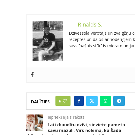
Rinalds S.
Dzīvesstila vērotājs un zvaigžņu
receptes un dalos ar noderīgiem kn
savs īpašais stūrītis mieram un j
0
DALĪTIES
Iepriekšējais raksts
Lai izbaudītu dzīvi, sieviete pameta
savu mazuli. Vīrs nolēma, ka Šāda