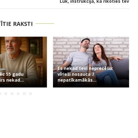
Lūk, instrukcija, kā rīkoties tev
TĪTIE RAKSTI
Es nekad tevi neprecēšu:
ēc 55 gadu
vīrieši nosauca 7
rs nekad...
nepatīkamākās...