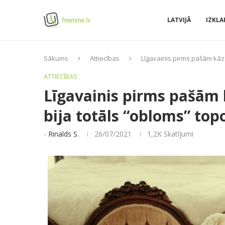
LATVIJĀ
IZKLA
Sākums
Attiecības
Līgavainis pirms pašām kāzām
ATTIECĪBAS
Līgavainis pirms pašām 
bija totāls “obloms” topo
-
Rinalds S.
26/07/2021
1,2K
Skatījumi