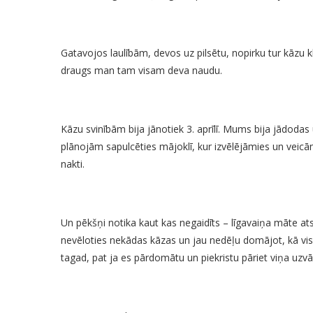
Gatavojos laulībām, devos uz pilsētu, nopirku tur kāzu 
draugs man tam visam deva naudu.
Kāzu svinībām bija jānotiek 3. aprīlī. Mums bija jādodas
plānojām sapulcēties mājoklī, kur izvēlējāmies un vei
nakti.
Un pēkšņi notika kaut kas negaidīts – līgavaiņa māte ats
nevēloties nekādas kāzas un jau nedēļu domājot, kā visu
tagad, pat ja es pārdomātu un piekristu pāriet viņa uzvā