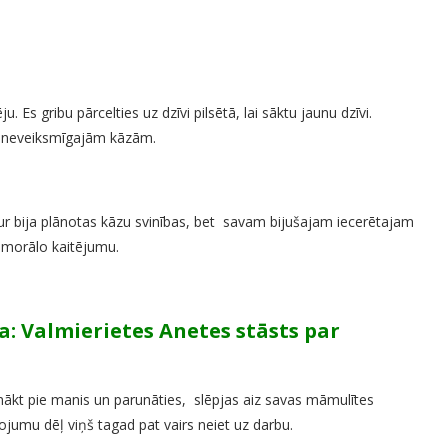
 Es gribu pārcelties uz dzīvi pilsētā, lai sāktu jaunu dzīvi.
u neveiksmīgajām kāzām.
r bija plānotas kāzu svinības, bet savam bijušajam iecerētajam
 morālo kaitējumu.
a: Valmierietes Anetes stāsts par
atnākt pie manis un parunāties, slēpjas aiz savas māmulītes
vojumu dēļ viņš tagad pat vairs neiet uz darbu.