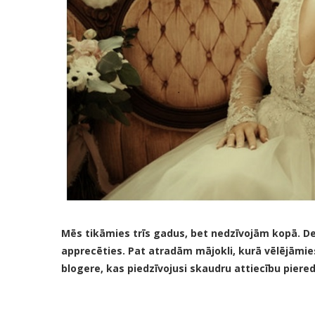
Mēs tikāmies trīs gadus, bet nedzīvojām kopā. D
apprecēties. Pat atradām mājokli, kurā vēlējāmie
blogere, kas piedzīvojusi skaudru attiecību piered