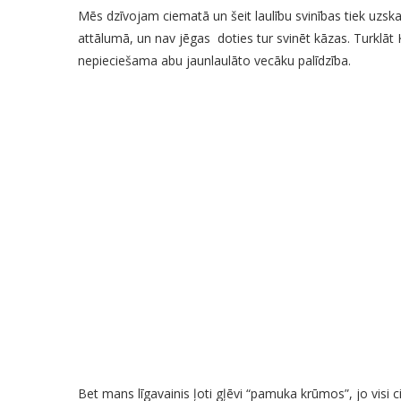
Mēs dzīvojam ciematā un šeit laulību svinības tiek uzska
attālumā, un nav jēgas doties tur svinēt kāzas. Turklāt 
nepieciešama abu jaunlaulāto vecāku palīdzība.
Bet mans līgavainis ļoti gļēvi “pamuka krūmos”, jo visi c