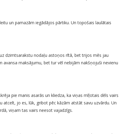
kleitu un pamazām iegādājos pārtiku. Un topošais laulātais
 uz dzimtsarakstu nodaļu astoņos rītā, bet trijos mēs jau
cām avansa maksājumu, bet tur vēl nebijām nakšņojuši nevienu
krēja pie manis asarās un kliedza, ka viņas mīļotais dēls vairs
 atcelt, jo es, lūk, gribot pēc kāzām atstāt savu uzvārdu. Un
rdā, viņam tas vairs neesot vajadzīgs.