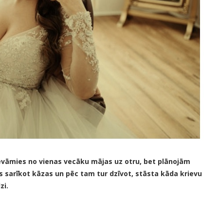
evāmies no vienas vecāku mājas uz otru, bet plānojām
s sarīkot kāzas un pēc tam tur dzīvot, stāsta kāda krievu
zi.