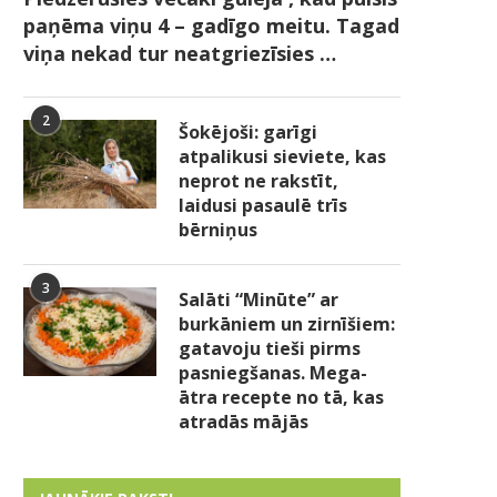
paņēma viņu 4 – gadīgo meitu. Tagad
viņa nekad tur neatgriezīsies …
2
Šokējoši: garīgi
atpalikusi sieviete, kas
neprot ne rakstīt,
laidusi pasaulē trīs
bērniņus
3
Salāti “Minūte” ar
burkāniem un zirnīšiem:
gatavoju tieši pirms
pasniegšanas. Mega-
ātra recepte no tā, kas
atradās mājās