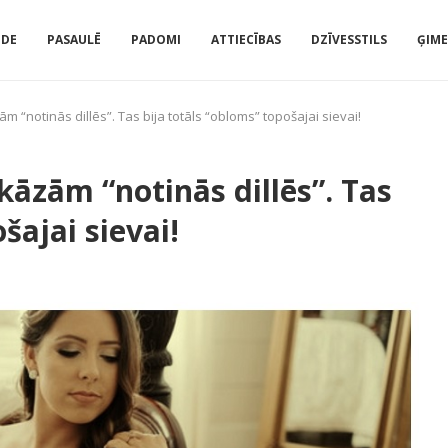
IDE
PASAULĒ
PADOMI
ATTIECĪBAS
DZĪVESSTILS
ĢIM
 “notinās dillēs”. Tas bija totāls “obloms” topošajai sievai!
kāzām “notinās dillēs”. Tas
šajai sievai!