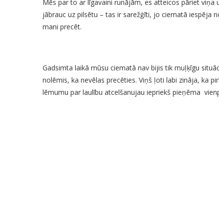
Mēs par to ar līgavaini runājām, es atteicos pāriet viņa 
jābrauc uz pilsētu – tas ir sarežģīti, jo ciematā iespēja
mani precēt.
Gadsimta laikā mūsu ciematā nav bijis tik muļķīgu situāci
nolēmis, ka nevēlas precēties. Viņš ļoti labi zināja, ka p
lēmumu par laulību atcelšanujau iepriekš pieņēma vienpu