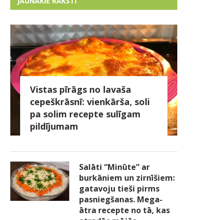
JAUNĀKIE RAKSTI
Vistas pīrāgs no lavaša
cepeškrāsnī: vienkārša, soli
pa solim recepte sulīgam
pildījumam
Salāti “Minūte” ar
burkāniem un zirnīšiem:
gatavoju tieši pirms
pasniegšanas. Mega-
ātra recepte no tā, kas