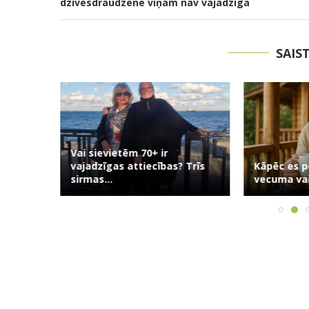
dzīvesdraudzene viņam nav vajadzīga
SAIS
Vai sievietēm 70+ ir
usuma:
vajadzīgas attiecības? Trīs
Kāpēc es p
āsts...
sirmas...
vecuma vai