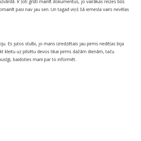
uzvārdā. Ir ļoti grūti mainīt dokumentus, jo vairākas reizes būs
 nomainīt pasi nav jau sen. Un tagad viņš šā iemesla vairs nevēlas
ju. Es jutos stulbi, jo mans izredzētais jau pirms nedēļas bija
irkt kleitu uz pilsētu devos tikai pirms dažām dienām, taču
sīgi, baidoties mani par to informēt.