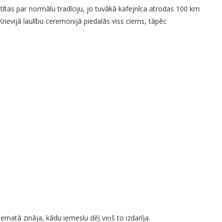
tītas par normālu tradīciju, jo tuvākā kafejnīca atrodas 100 km
Krievijā laulību ceremonijā piedalās viss ciems, tāpēc
iematā zināja, kādu iemeslu dēļ viņš to izdarīja.