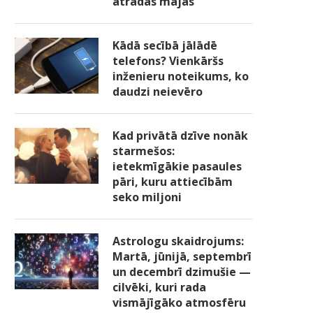
atradās mājās
Kādā secībā jālādē
telefons? Vienkāršs
inženieru noteikums, ko
daudzi neievēro
Kad privātā dzīve nonāk
starmešos:
ietekmīgākie pasaules
pāri, kuru attiecībām
seko miljoni
Astrologu skaidrojums:
Martā, jūnijā, septembrī
un decembrī dzimušie —
cilvēki, kuri rada
vismājīgāko atmosfēru