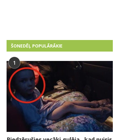
ŠONEDĒĻ POPULĀRĀKIE
1
Piedzērušies vecāki gulēja , kad puisis