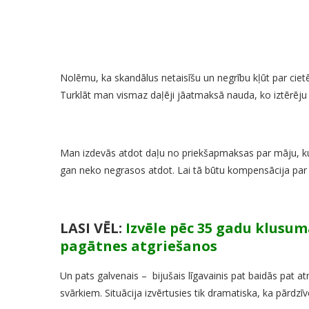
Nolēmu, ka skandālus netaisīšu un negrību kļūt par cietēju.
Turklāt man vismaz daļēji jāatmaksā nauda, ko iztērēj
Man izdevās atdot daļu no priekšapmaksas par māju, ku
gan neko negrasos atdot. Lai tā būtu kompensācija par
LASI VĒL:
Izvēle pēc 35 gadu klusum
pagātnes atgriešanos
Un pats galvenais – bijušais līgavainis pat baidās pat 
svārkiem. Situācija izvērtusies tik dramatiska, ka pārdzī