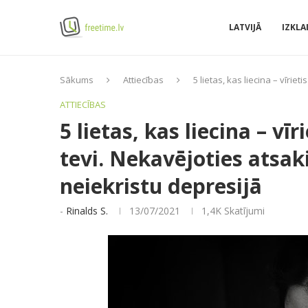
LATVIJĀ
IZKLA
Sākums
Attiecības
5 lietas, kas liecina – vīrie
ATTIECĪBAS
5 lietas, kas liecina – vīr
tevi. Nekavējoties atsak
neiekristu depresijā
-
Rinalds S.
13/07/2021
1,4K
Skatījumi