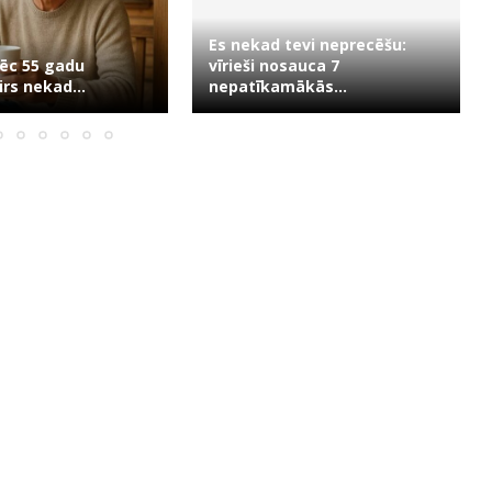
Es nekad tevi neprecēšu:
ēc 55 gadu
vīrieši nosauca 7
rs nekad...
nepatīkamākās...