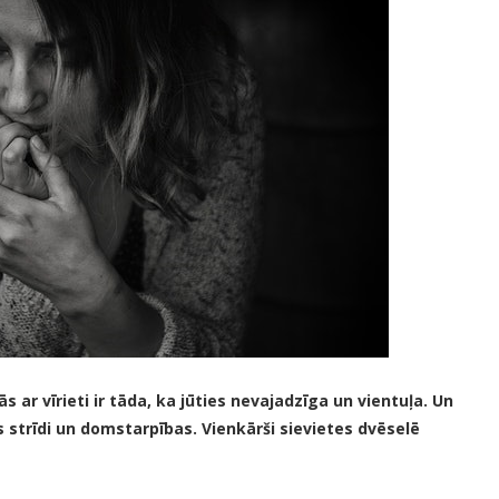
s ar vīrieti ir tāda, ka jūties nevajadzīga un vientuļa. Un
tos strīdi un domstarpības. Vienkārši sievietes dvēselē