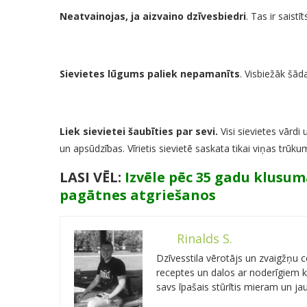
Neatvainojas, ja aizvaino dzīvesbiedri
. Tas ir saistī
Sievietes lūgums paliek nepamanīts
. Visbiežāk šād
Liek sievietei šaubīties par sevi.
Visi sievietes vārdi
un apsūdzības. Vīrietis sievietē saskata tikai viņas trūk
LASI VĒL:
Izvēle pēc 35 gadu klusum
pagātnes atgriešanos
Rinalds S.
Dzīvesstila vērotājs un zvaigžņu
receptes un dalos ar noderīgiem kn
savs īpašais stūrītis mieram un j