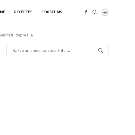
ENE
RECEPTES
SKAISTUMS
neiekristu depresijā