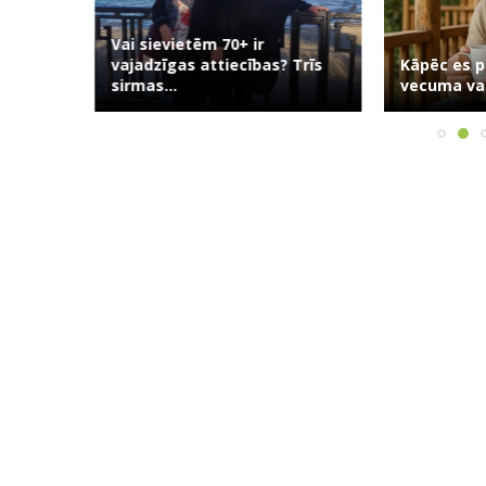
Vai sievietēm 70+ ir
usuma:
vajadzīgas attiecības? Trīs
Kāpēc es p
āsts...
sirmas...
vecuma vai