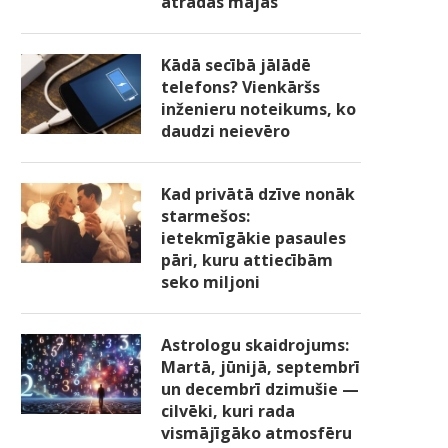
atradās mājās
Kādā secībā jālādē
telefons? Vienkāršs
inženieru noteikums, ko
daudzi neievēro
Kad privātā dzīve nonāk
starmešos:
ietekmīgākie pasaules
pāri, kuru attiecībām
seko miljoni
Astrologu skaidrojums:
Martā, jūnijā, septembrī
un decembrī dzimušie —
cilvēki, kuri rada
vismājīgāko atmosfēru