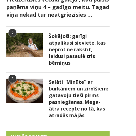
paņēma viņu 4 – gadīgo meitu. Tagad
viņa nekad tur neatgriezīsies …
2
Šokējoši: garīgi
atpalikusi sieviete, kas
neprot ne rakstīt,
laidusi pasaulē trīs
bērniņus
3
Salāti “Minūte” ar
burkāniem un zirnīšiem:
gatavoju tieši pirms
pasniegšanas. Mega-
ātra recepte no tā, kas
atradās mājās