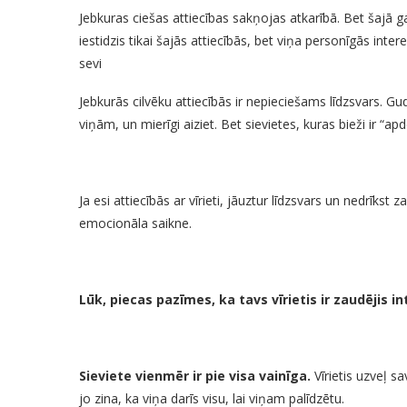
Jebkuras ciešas attiecības sakņojas atkarībā. Bet šajā gad
iestidzis tikai šajās attiecībās, bet viņa personīgās inter
sevi
Jebkurās cilvēku attiecībās ir nepieciešams līdzsvars. Gudr
viņām, un mierīgi aiziet. Bet sievietes, kuras bieži ir “apd
Ja esi attiecībās ar vīrieti, jāuztur līdzsvars un nedrīks
emocionāla saikne.
Lūk, piecas pazīmes, ka tavs vīrietis ir zaudējis in
Sieviete vienmēr ir pie visa vainīga.
Vīrietis uzveļ s
jo zina, ka viņa darīs visu, lai viņam palīdzētu.