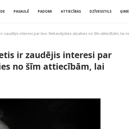
IDE
PASAULĒ
PADOMI
ATTIECĪBAS
DZĪVESSTILS
ĢIM
tis ir zaudējis interesi par tevi. Nekavējoties atsakies no šīm attiecībām, lai 
ietis ir zaudējis interesi par
ies no šīm attiecībām, lai