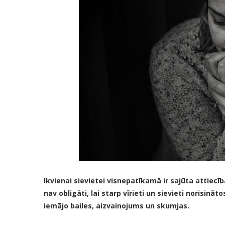
Ikvienai sievietei visnepatīkamā ir sajūta attiecībā
nav obligāti, lai starp vīrieti un sievieti norisinā
iemājo bailes, aizvainojums un skumjas.