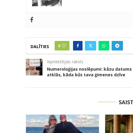
0
DALĪTIES
Iepriekšējais raksts
Numeroloģijas noslēpumi: kāzu datums
atklās, kāda būs tava ģimenes dzīve
SAIS