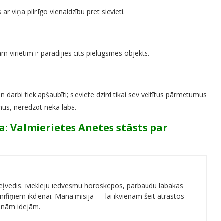
ts ar viņa pilnīgo vienaldzību pret sievieti.
am vīrietim ir parādījies cits pielūgsmes objekts.
 un darbi tiek apšaubīti; sieviete dzird tikai sev veltītus pārmetumus
umus, neredzot nekā laba.
a: Valmierietes Anetes stāsts par
 ceļvedis. Meklēju iedvesmu horoskopos, pārbaudu labākās
ifiņiem ikdienai. Mana misija — lai ikvienam šeit atrastos
aunām idejām.