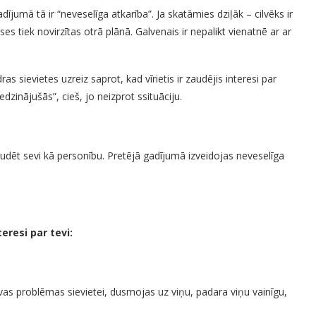
ījumā tā ir “neveselīga atkarība”. Ja skatāmies dziļāk – cilvēks ir
eses tiek novirzītas otrā plānā. Galvenais ir nepalikt vienatnē ar ar
as sievietes uzreiz saprot, kad vīrietis ir zaudējis interesi par
edzinājušās”, cieš, jo neizprot ssituāciju.
t zaudēt sevi kā personību. Pretējā gadījumā izveidojas neveselīga
teresi par tevi:
avas problēmas sievietei, dusmojas uz viņu, padara viņu vainīgu,