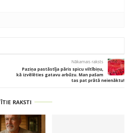
Nākamais raksts
Paziņa pastāstīja pāris spicu viltībiņu,
kā izvēlēties gatavu arbūzu. Man pašam
tas pat prātā neienāktu!
TĪTIE RAKSTI