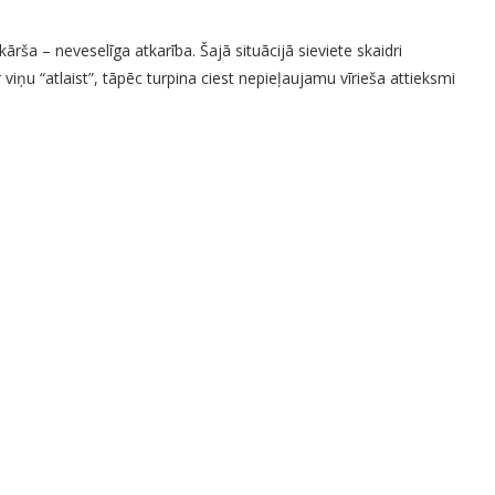
nkārša – neveselīga atkarība. Šajā situācijā sieviete skaidri
 viņu “atlaist”, tāpēc turpina ciest nepieļaujamu vīrieša attieksmi