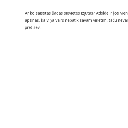
Ar ko saistītas šādas sievietes izjūtas? Atbilde ir ļoti vie
apzinās, ka viņa vairs nepatīk savam vīrietim, taču nevar
pret sevi.