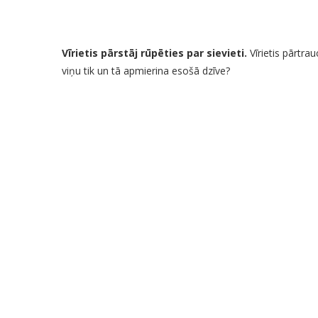
Vīrietis pārstāj rūpēties par sievieti.
Vīrietis pārtrau
viņu tik un tā apmierina esošā dzīve?