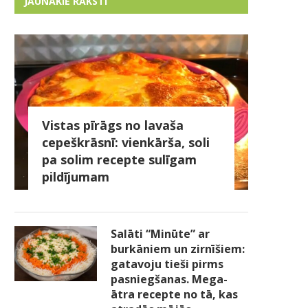
JAUNĀKIE RAKSTI
Vistas pīrāgs no lavaša
cepeškrāsnī: vienkārša, soli
pa solim recepte sulīgam
pildījumam
Salāti “Minūte” ar
burkāniem un zirnīšiem:
gatavoju tieši pirms
pasniegšanas. Mega-
ātra recepte no tā, kas