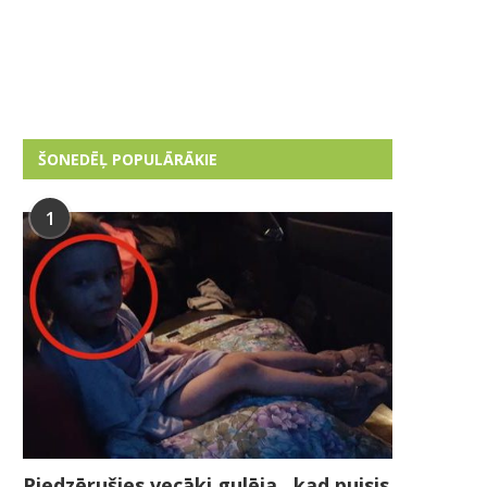
ŠONEDĒĻ POPULĀRĀKIE
1
Piedzērušies vecāki gulēja , kad puisis