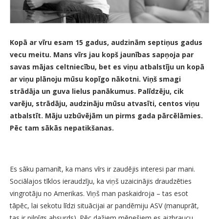
Kopā ar vīru esam 15 gadus, audzinām septiņus gadus
vecu meitu. Mans vīrs jau kopš jaunības sapņoja par
savas mājas celtniecību, bet es viņu atbalstīju un kopā
ar viņu plānoju mūsu kopīgo nākotni. Viņš smagi
strādāja un guva lielus panākumus. Palīdzēju, cik
varēju, strādāju, audzināju mūsu atvasīti, centos viņu
atbalstīt. Māju uzbūvējām un pirms gada pārcēlāmies.
Pēc tam sākās nepatikšanas.
Es sāku pamanīt, ka mans vīrs ir zaudējis interesi par mani.
Sociālajos tīklos ieraudzīju, ka viņš uzaicinājis draudzēties
vingrotāju no Amerikas. Viņš man paskaidroja – tas esot
tāpēc, lai sekotu līdzi situācijai ar pandēmiju ASV (manuprāt,
tas ir pilnīgs absurds). Pēc dažiem mēnešiem es aizbraucu