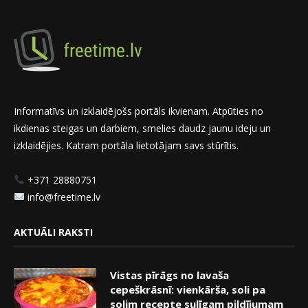
Informatīvs un izklaidējošs portāls ikvienam. Atpūties no
ikdienas steigas un darbiem, smelies daudz jaunu ideju un
izklaidējies. Katram portāla lietotājam savs stūrītis.
+371 28880751
info@freetime.lv
AKTUĀLI RAKSTI
Vistas pīrāgs no lavaša
cepeškrāsnī: vienkārša, soli pa
solim recepte sulīgam pildījumam