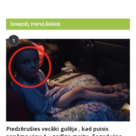
ŠONEDĒĻ POPULĀRĀKIE
1
Piedzērušies vecāki gulēja , kad puisis