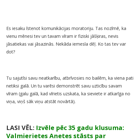
Es iesaku īstenot komunikācijas moratoriju. Tas nozīmē, ka
vienu mēnesi tev un tavam vīram ir fiziski jāšķiras, nevis
jāsatiekas vai jāsazinās. Nekāda iemesla dēļ. Ko tas tev var
dot?
Tu sajutīsi savu neatkarību, atbrīvosies no bailēm, ka viena pati
netiksi galā. Un tu varēsi demonstrēt savu uzticību savam
vīram (galu galā, kad vīrietis uzskata, ka sieviete ir atkarīga no
viņa, viņš sāk viņu atstāt novārtā).
LASI VĒL:
Izvēle pēc 35 gadu klusuma:
Valmierietes Anetes stāsts par