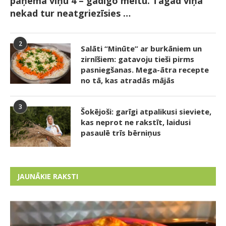
paņēma viņu 4 – gadīgo meitu. Tagad viņa
nekad tur neatgriezīsies …
2
Salāti “Minūte” ar burkāniem un
zirnīšiem: gatavoju tieši pirms
pasniegšanas. Mega-ātra recepte
no tā, kas atradās mājās
3
Šokējoši: garīgi atpalikusi sieviete,
kas neprot ne rakstīt, laidusi
pasaulē trīs bērniņus
JAUNĀKIE RAKSTI