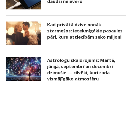
daudzi neievēro
Kad privātā dzīve nonāk
starmešos: ietekmīgākie pasaules
pāri, kuru attiecībām seko miljoni
Astrologu skaidrojums: Martā,
jūnijā, septembrī un decembrī
dzimušie — cilvēki, kuri rada
vismājīgāko atmosfēru