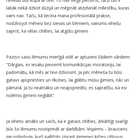
nevēlas būt kopā ar tevi. To nav viegli pieņemt, taču tas ir
labāk nekā dzīvot ilūzijā un mēģināt atdzīvināt mīlestību, kuras
vairs nav. Taču, kā liecina mana profesionālā prakse,
nodzīvojot mēnesi bez sievas un bērniem, vairums vīriešu
saprot, ka vēlas cīnīties, lai atgūtu ģimeni.
Paziņo savu lēmumu mierīgā vidē ar aptuveni šādiem vārdiem:
“Dārgais, es iesaku pieņemt komunikācijas moratoriju, lai
padomātu, kā mēs ar tevi dzīvosim. Ja pēc mēneša tu būsi
gatavs apspriesties un rīkoties, lai glābtu mūsu ģimeni, nāc un
pārrunā. Ja tu neatnāksi un neapspriedīsi, es sapratīšu, ka esi
nolēmis ģimeni neglābt”.
Ja vīrietis atnāks un sacīs, ka ir gatavs cīnīties, ārkārtīgi svarīgi
būs šo lēmumu nostiprināt ar darbībām. Vispirms – brauciens
pie psihologa, kurš palīdzēs izprast ģimenes krīzes cēloņus.