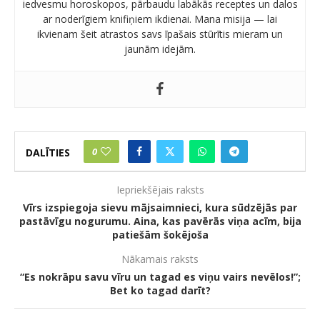
iedvesmu horoskopos, pārbaudu labākās receptes un dalos
ar noderīgiem knifiņiem ikdienai. Mana misija — lai
ikvienam šeit atrastos savs īpašais stūrītis mieram un
jaunām idejām.
0
DALĪTIES
Iepriekšējais raksts
Vīrs izspiegoja sievu mājsaimnieci, kura sūdzējās par
pastāvīgu nogurumu. Aina, kas pavērās viņa acīm, bija
patiešām šokējoša
Nākamais raksts
“Es nokrāpu savu vīru un tagad es viņu vairs nevēlos!”;
Bet ko tagad darīt?