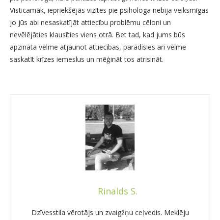
Visticamāk, iepriekšējās vizītes pie psihologa nebija veiksmīgas
jo jūs abi nesaskatījāt attiecību problēmu cēloni un
nevēlējāties klausīties viens otrā. Bet tad, kad jums būs
apzināta vēlme atjaunot attiecības, parādīsies arī vēlme
saskatīt krīzes iemeslus un mēģināt tos atrisināt.
Rinalds S.
Dzīvesstila vērotājs un zvaigžņu ceļvedis. Meklēju