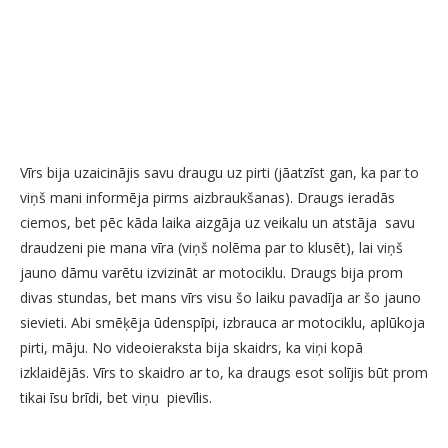
Vīrs bija uzaicinājis savu draugu uz pirti (jāatzīst gan, ka par to
viņš mani informēja pirms aizbraukšanas). Draugs ieradās
ciemos, bet pēc kāda laika aizgāja uz veikalu un atstāja savu
draudzeni pie mana vīra (viņš nolēma par to klusēt), lai viņš
jauno dāmu varētu izvizināt ar motociklu. Draugs bija prom
divas stundas, bet mans vīrs visu šo laiku pavadīja ar šo jauno
sievieti. Abi smēķēja ūdenspīpi, izbrauca ar motociklu, aplūkoja
pirti, māju. No videoieraksta bija skaidrs, ka viņi kopā
izklaidējās. Vīrs to skaidro ar to, ka draugs esot solījis būt prom
tikai īsu brīdi, bet viņu pievīlis.