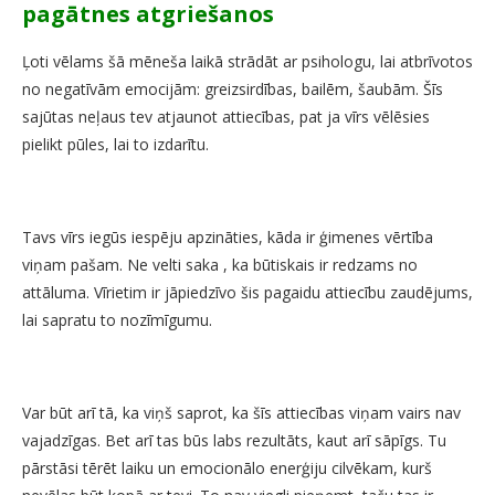
pagātnes atgriešanos
Ļoti vēlams šā mēneša laikā strādāt ar psihologu, lai atbrīvotos
no negatīvām emocijām: greizsirdības, bailēm, šaubām. Šīs
sajūtas neļaus tev atjaunot attiecības, pat ja vīrs vēlēsies
pielikt pūles, lai to izdarītu.
Tavs vīrs iegūs iespēju apzināties, kāda ir ģimenes vērtība
viņam pašam. Ne velti saka , ka būtiskais ir redzams no
attāluma. Vīrietim ir jāpiedzīvo šis pagaidu attiecību zaudējums,
lai sapratu to nozīmīgumu.
Var būt arī tā, ka viņš saprot, ka šīs attiecības viņam vairs nav
vajadzīgas. Bet arī tas būs labs rezultāts, kaut arī sāpīgs. Tu
pārstāsi tērēt laiku un emocionālo enerģiju cilvēkam, kurš