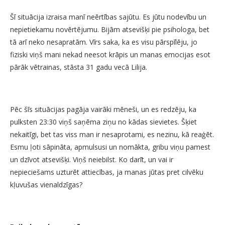
Šī situācija izraisa manī neērtības sajūtu. Es jūtu nodevību un
nepietiekamu novērtējumu. Bijām atsevišķi pie psihologa, bet
tā arī neko nesapratām. Vīrs saka, ka es visu pārspīlēju, jo
fiziski viņš mani nekad neesot krāpis un manas emocijas esot
pārāk vētrainas, stāsta 31 gadu vecā Lilija.
Pēc šīs situācijas pagāja vairāki mēneši, un es redzēju, ka
pulksten 23:30 viņš saņēma ziņu no kādas sievietes. Šķiet
nekaitīgi, bet tas viss man ir nesaprotami, es nezinu, kā reaģēt.
Esmu ļoti sāpināta, apmulsusi un nomākta, gribu viņu pamest
un dzīvot atsevišķi. Viņš neiebilst. Ko darīt, un vai ir
nepieciešams uzturēt attiecības, ja manas jūtas pret cilvēku
kļuvušas vienaldzīgas?