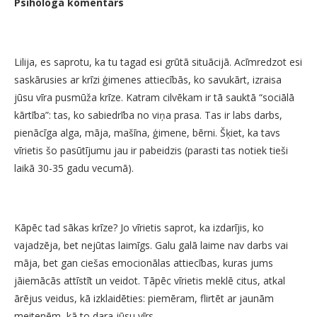
Psihologa komentārs
Lilija, es saprotu, ka tu tagad esi grūtā situācijā. Acīmredzot esi
saskārusies ar krīzi ģimenes attiecībās, ko savukārt, izraisa
jūsu vīra pusmūža krīze. Katram cilvēkam ir tā sauktā “sociālā
kārtība”: tas, ko sabiedrība no viņa prasa. Tas ir labs darbs,
pienācīga alga, māja, mašīna, ģimene, bērni. Šķiet, ka tavs
vīrietis šo pasūtījumu jau ir pabeidzis (parasti tas notiek tieši
laikā 30-35 gadu vecumā).
Kāpēc tad sākas krīze? Jo vīrietis saprot, ka izdarījis, ko
vajadzēja, bet nejūtas laimīgs. Galu galā laime nav darbs vai
māja, bet gan ciešas emocionālas attiecības, kuras jums
jāiemācās attīstīt un veidot. Tāpēc vīrietis meklē citus, atkal
ārējus veidus, kā izklaidēties: piemēram, flirtēt ar jaunām
meitenēm, kā to dara jūsu vīrs.