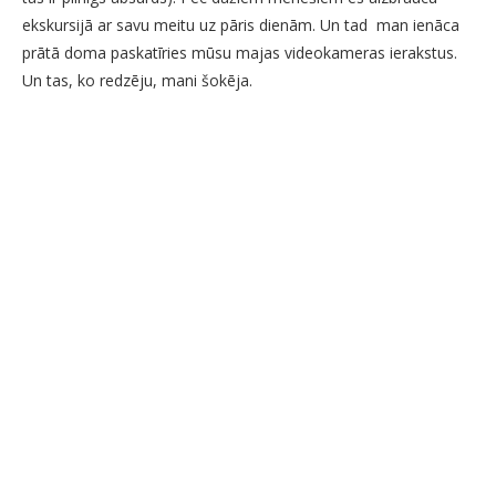
ekskursijā ar savu meitu uz pāris dienām. Un tad man ienāca
prātā doma paskatīries mūsu majas videokameras ierakstus.
Un tas, ko redzēju, mani šokēja.