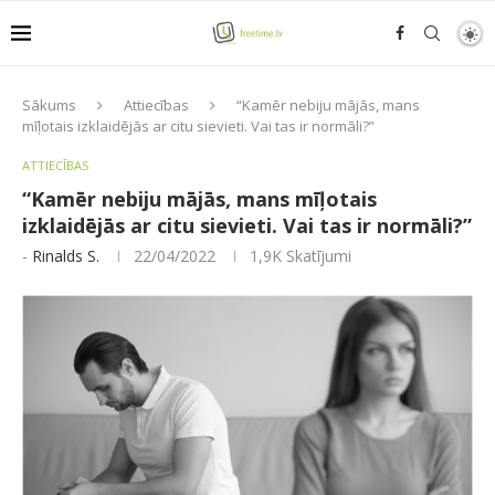
Sākums
Attiecības
“Kamēr nebiju mājās, mans
mīļotais izklaidējās ar citu sievieti. Vai tas ir normāli?”
ATTIECĪBAS
“Kamēr nebiju mājās, mans mīļotais
izklaidējās ar citu sievieti. Vai tas ir normāli?”
-
Rinalds S.
22/04/2022
1,9K
Skatījumi