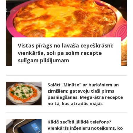
Vistas pīrāgs no lavaša cepeškrāsnī:
vienkārša, soli pa solim recepte
sulīgam pildījumam
Salāti “Minūte” ar burkāniem un
zirnīšiem: gatavoju tieši pirms
pasniegšanas. Mega-ātra recepte
no tā, kas atradās mājās
Kādā secībā jālādē telefons?
Vienkāršs inženieru noteikums, ko