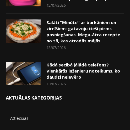
15/07/2026
Salāti “Minūte” ar burkāniem un
zirnīšiem: gatavoju tieši pirms
pasniegšanas. Mega-ātra recepte
no tā, kas atradās mājās
13/07/2026
Kādā secībā jālādē telefons?
Vienkāršs inženieru noteikums, ko
daudzi neievēro
10/07/2026
AKTUĀLAS KATEGORIJAS
Attiecības