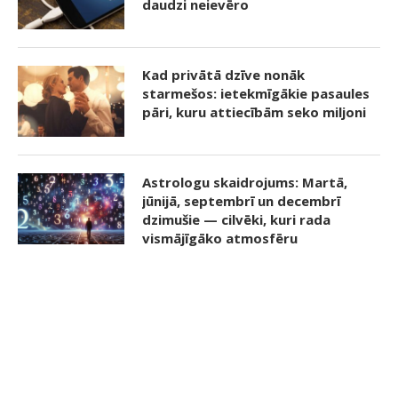
daudzi neievēro
Kad privātā dzīve nonāk
starmešos: ietekmīgākie pasaules
pāri, kuru attiecībām seko miljoni
Astrologu skaidrojums: Martā,
jūnijā, septembrī un decembrī
dzimušie — cilvēki, kuri rada
vismājīgāko atmosfēru