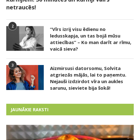
netraucēs!
2
“Vīrs izrij visu ēdienu no
ledusskapja, un tas bojā mūsu
attiecības” – Ko man darīt ar rīmu,
vaicā sieva?
3
Aizmirsusi datorsomu, Solvita
atgriezās mājās, lai to paņemtu.
Nejauši izdzirdot vīra un aukles
sarunu, sieviete bija šokā!
JAUNĀKIE RAKSTI