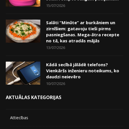
15/07/2026
Salāti “Minūte” ar burkāniem un
zirnīšiem: gatavoju tieši pirms
pasniegšanas. Mega-ātra recepte
no tā, kas atradās mājās
13/07/2026
Kādā secībā jālādē telefons?
Vienkāršs inženieru noteikums, ko
daudzi neievēro
10/07/2026
AKTUĀLAS KATEGORIJAS
Attiecības