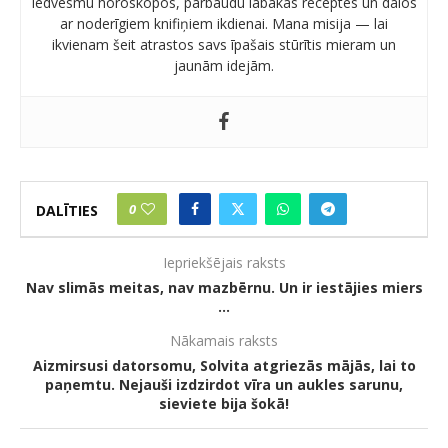
iedvesmu horoskopos, pārbaudu labākās receptes un dalos
ar noderīgiem knifiņiem ikdienai. Mana misija — lai
ikvienam šeit atrastos savs īpašais stūrītis mieram un
jaunām idejām.
0
DALĪTIES
Iepriekšējais raksts
Nav slimās meitas, nav mazbērnu. Un ir iestājies miers
…
Nākamais raksts
Aizmirsusi datorsomu, Solvita atgriezās mājās, lai to
paņemtu. Nejauši izdzirdot vīra un aukles sarunu,
sieviete bija šokā!