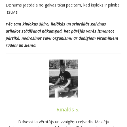
Dzinums jāatdala no galvas tikai pēc tam, kad ķiploks ir pilnībā
izžuvis!
Pēc tam ķiplokus šķiro, lielākās un stiprākās galviņas
atliekot stādīšanai nākamgad, bet pārējās varēs izmantot
pārtikā, nodrošinot savu organismu ar dabīgiem vitamīniem
rudenī un ziemā.
Rinalds S.
Dzīvesstila vērotājs un zvaigžņu ceļvedis. Meklēju