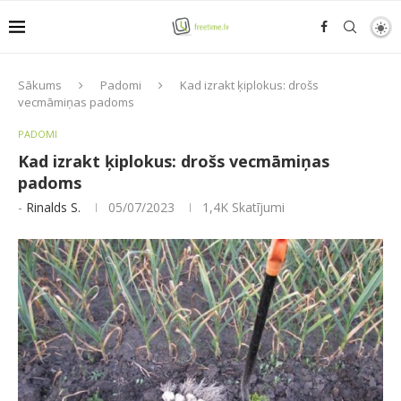
Sākums
Padomi
Kad izrakt ķiplokus: drošs
vecmāmiņas padoms
PADOMI
Kad izrakt ķiplokus: drošs vecmāmiņas
padoms
-
Rinalds S.
05/07/2023
1,4K
Skatījumi