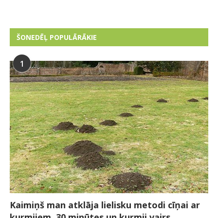
ŠONEDĒĻ POPULĀRĀKIE
1
Kaimiņš man atklāja lielisku metodi cīņai ar
kurmjiem. 30 minūtes un kurmji vairs