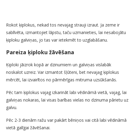
Rokot ķiplokus, nekad tos nevajag strauji izraut. Ja zeme ir
sablīvēta, izmantojiet lāpstu, taču uzmanieties, lai nesabojātu
ķiploku galviņas, jo tas var ietekmēt to uzglabāšanu.
Pareiza ķiploku žāvēšana
Ķiploki jāizrok kopā ar dzinumiem un galviņas vislabāk
noskalot uzreiz. Var izmantot šļūteni, bet nevajag ķiplokus
mērcēt, lai izvairītos no pārmērīgas mitruma uzsūkšanās.
Pēc tam ķiplokus vajag izkarināt labi vēdināmā vietā, vajag, lai
galviņas nokaras, lai visas barības vielas no dzinuma pārietu uz
galvu.
Pēc 2-3 dienām ražu var pakārt bēniņos vai citā labi vēdināmā
vietā galīgai žāvēšanai.