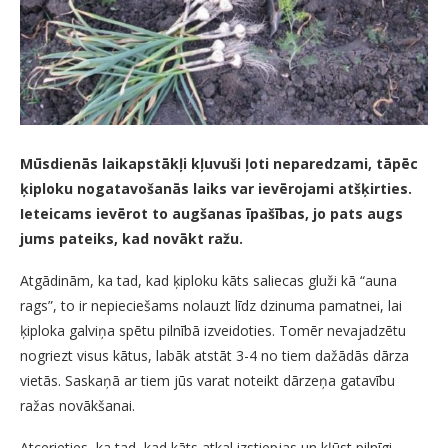
Mūsdienās laikapstākļi kļuvuši ļoti neparedzami, tāpēc
ķiploku nogatavošanās laiks var ievērojami atšķirties.
Ieteicams ievērot to augšanas īpašības, jo pats augs
jums pateiks, kad novākt ražu.
Atgādinām, ka tad, kad ķiploku kāts saliecas gluži kā “auna
rags”, to ir nepieciešams nolauzt līdz dzinuma pamatnei, lai
ķiploka galviņa spētu pilnībā izveidoties. Tomēr nevajadzētu
nogriezt visus kātus, labāk atstāt 3-4 no tiem dažādās dārza
vietās. Saskaņā ar tiem jūs varat noteikt dārzeņa gatavību
ražas novākšanai.
Atcerieties, ka tad, kad kāts atkal izstiepjas un kļūst pilnīgi