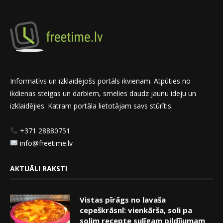
Informatīvs un izklaidējošs portāls ikvienam. Atpūties no
ikdienas steigas un darbiem, smelies daudz jaunu ideju un
izklaidējies. Katram portāla lietotājam savs stūrītis.
+371 28880751
info@freetime.lv
AKTUĀLI RAKSTI
Vistas pīrāgs no lavaša
cepeškrāsnī: vienkārša, soli pa
solim recepte sulīgam pildījumam