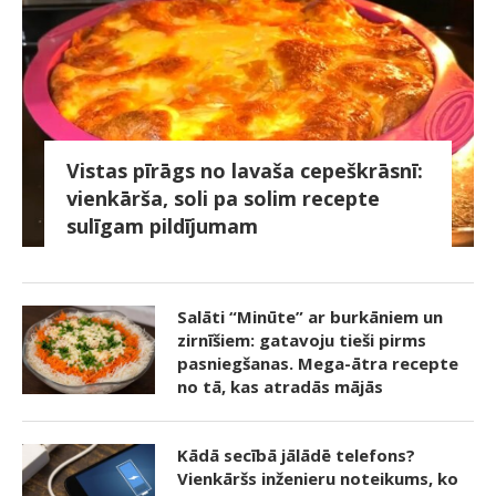
Vistas pīrāgs no lavaša cepeškrāsnī:
vienkārša, soli pa solim recepte
sulīgam pildījumam
Salāti “Minūte” ar burkāniem un
zirnīšiem: gatavoju tieši pirms
pasniegšanas. Mega-ātra recepte
no tā, kas atradās mājās
Kādā secībā jālādē telefons?
Vienkāršs inženieru noteikums, ko