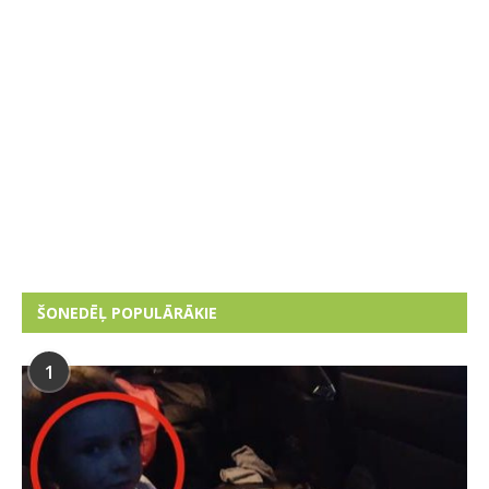
ŠONEDĒĻ POPULĀRĀKIE
1