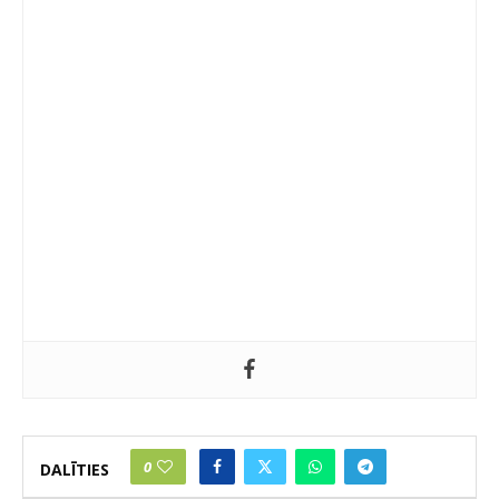
0
DALĪTIES