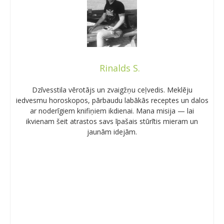
Rinalds S.
Dzīvesstila vērotājs un zvaigžņu ceļvedis. Meklēju
iedvesmu horoskopos, pārbaudu labākās receptes un dalos
ar noderīgiem knifiņiem ikdienai. Mana misija — lai
ikvienam šeit atrastos savs īpašais stūrītis mieram un
jaunām idejām.