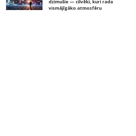
dzimušie — cilvēki, kuri rada
vismājīgāko atmosfēru