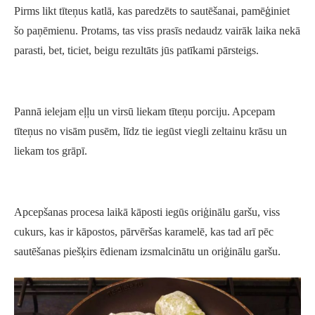
Pirms likt tīteņus katlā, kas paredzēts to sautēšanai, pamēģiniet
šo paņēmienu. Protams, tas viss prasīs nedaudz vairāk laika nekā
parasti, bet, ticiet, beigu rezultāts jūs patīkami pārsteigs.
Pannā ielejam eļļu un virsū liekam tīteņu porciju. Apcepam
tīteņus no visām pusēm, līdz tie iegūst viegli zeltainu krāsu un
liekam tos grāpī.
Apcepšanas procesa laikā kāposti iegūs oriģinālu garšu, viss
cukurs, kas ir kāpostos, pārvēršas karamelē, kas tad arī pēc
sautēšanas piešķirs ēdienam izsmalcinātu un oriģinālu garšu.