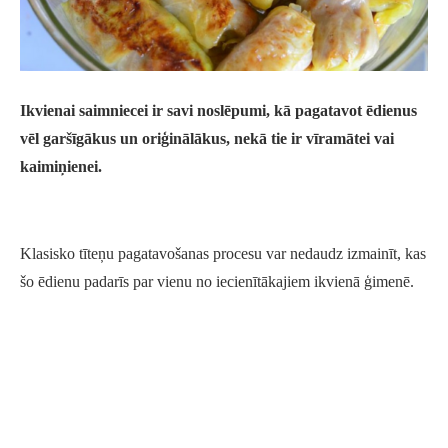
Ikvienai saimniecei ir savi noslēpumi, kā pagatavot ēdienus
vēl garšīgākus un oriģinālākus, nekā tie ir vīramātei vai
kaimiņienei.
Klasisko tīteņu pagatavošanas procesu var nedaudz izmainīt, kas
šo ēdienu padarīs par vienu no iecienītākajiem ikvienā ģimenē.