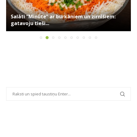
Salāti “Minūte” ar burkāniem un zirnīšiem:
gatavoju tieši...