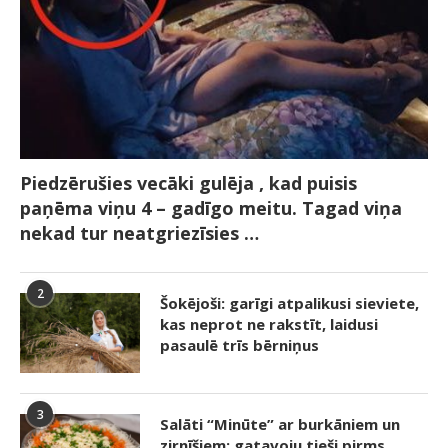
Piedzērušies vecāki gulēja , kad puisis
paņēma viņu 4 – gadīgo meitu. Tagad viņa
nekad tur neatgriezīsies …
2
Šokējoši: garīgi atpalikusi sieviete,
kas neprot ne rakstīt, laidusi
pasaulē trīs bērniņus
3
Salāti “Minūte” ar burkāniem un
zirnīšiem: gatavoju tieši pirms