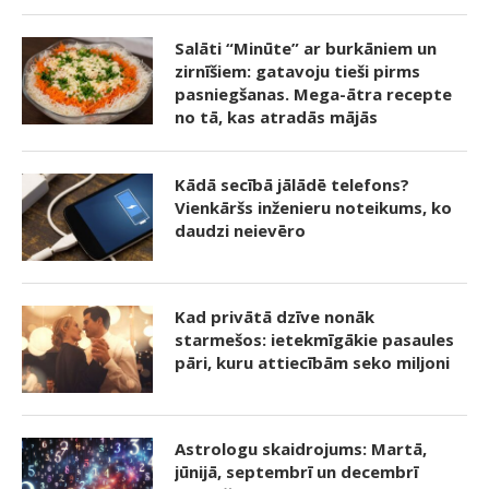
Salāti “Minūte” ar burkāniem un
zirnīšiem: gatavoju tieši pirms
pasniegšanas. Mega-ātra recepte
no tā, kas atradās mājās
Kādā secībā jālādē telefons?
Vienkāršs inženieru noteikums, ko
daudzi neievēro
Kad privātā dzīve nonāk
starmešos: ietekmīgākie pasaules
pāri, kuru attiecībām seko miljoni
Astrologu skaidrojums: Martā,
jūnijā, septembrī un decembrī