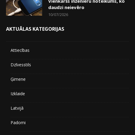
Vienkāršs inženieru noteikums, ko
daudzi neievēro
10/07/2026
AKTUĀLAS KATEGORIJAS
Attiecības
Dzīvesstils
Ģimene
Izklaide
Latvijā
Padomi