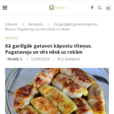
Sākums
Receptes
Kā garšīgāk gatavot kāpostu
tīteņus. Pagatavoju un vīrs nēsā uz rokām
RECEPTES
Kā garšīgāk gatavot kāpostu tīteņus.
Pagatavoju un vīrs nēsā uz rokām
-
Rinalds S.
12/04/2023
812
Skatījumi