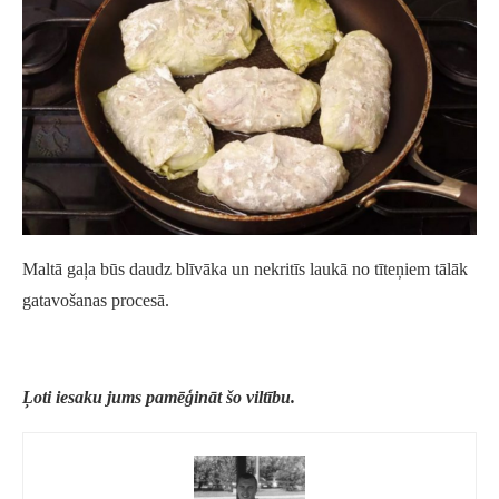
Maltā gaļa būs daudz blīvāka un nekritīs laukā no tīteņiem tālāk
gatavošanas procesā.
Ļoti iesaku jums pamēģināt šo viltību.