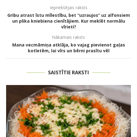
Iepriekšējais raksts
Gribu atrast īstu mīlestību, bet “uzraujos” uz alfonsiem
un plika kniebiena cienītājiem. Kur meklēt normālu
vīrieti?
Nākamais raksts
Mana vecmāmiņa atklāja, ko vajag pievienot gaļas
kotletēm, lai vīrs un bērni prasītu vēl
SAISTĪTIE RAKSTI