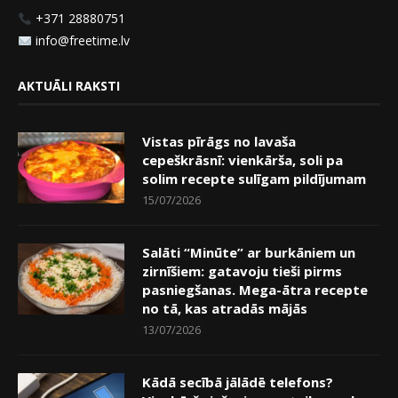
+371 28880751
info@freetime.lv
AKTUĀLI RAKSTI
Vistas pīrāgs no lavaša
cepeškrāsnī: vienkārša, soli pa
solim recepte sulīgam pildījumam
15/07/2026
Salāti “Minūte” ar burkāniem un
zirnīšiem: gatavoju tieši pirms
pasniegšanas. Mega-ātra recepte
no tā, kas atradās mājās
13/07/2026
Kādā secībā jālādē telefons?