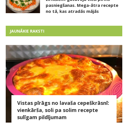
pasniegšanas. Mega-ātra recepte
no tā, kas atradās mājās
JAUNĀKIE RAKSTI
Vistas pīrāgs no lavaša cepeškrāsnī:
vienkārša, soli pa solim recepte
sulīgam pildījumam