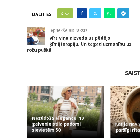
0
DALĪTIES
Iepriekšējais raksts
Vīrs viņu aizveda uz pēdējo
ķīmijterapiju. Un tagad uzmanību uz
rožu pušķi!
SAIS
efons?
Nezūdoša elegance: 10
galvenie stila padomi
Kafija nav 
sievietēm 50+
garšīgi rīta