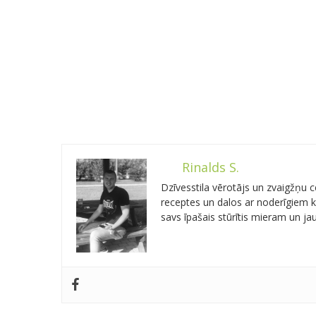
Rinalds S.
Dzīvesstila vērotājs un zvaigžņu
receptes un dalos ar noderīgiem kn
savs īpašais stūrītis mieram un j