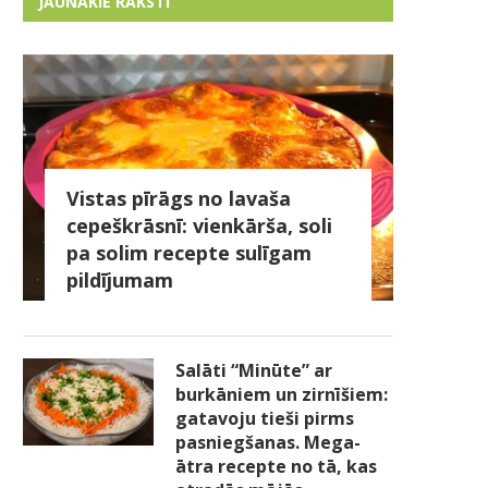
JAUNĀKIE RAKSTI
Vistas pīrāgs no lavaša
cepeškrāsnī: vienkārša, soli
pa solim recepte sulīgam
pildījumam
Salāti “Minūte” ar
burkāniem un zirnīšiem:
gatavoju tieši pirms
pasniegšanas. Mega-
ātra recepte no tā, kas