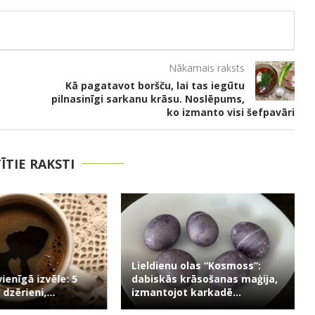
Nākamais raksts
Kā pagatavot boršču, lai tas iegūtu
pilnasinīgi sarkanu krāsu. Noslēpums,
ko izmanto visi šefpavāri
TĪTIE RAKSTI
Lieldienu olas “Kosmoss”:
vienīgā izvēle: 5
dabiskās krāsošanas maģija,
 dzērieni,...
izmantojot karkadē...