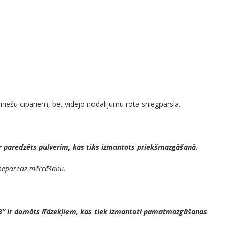
iešu cipariem, bet vidējo nodalījumu rotā sniegpārsla.
ir paredzēts pulverim, kas tiks izmantots priekšmazgāšanā.
 neparedz mērcēšanu.
“B” ir domāts līdzekļiem, kas tiek izmantoti pamatmazgāšanas