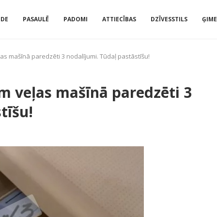
IDE
PASAULĒ
PADOMI
ATTIECĪBAS
DZĪVESSTILS
ĢIM
ļas mašīnā paredzēti 3 nodalījumi. Tūdaļ pastāstīšu!
kam veļas mašīnā paredzēti 3
tīšu!