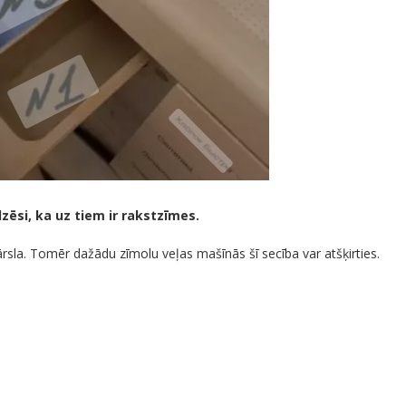
zēsi, ka uz tiem ir rakstzīmes.
gpārsla. Tomēr dažādu zīmolu veļas mašīnās šī secība var atšķirties.