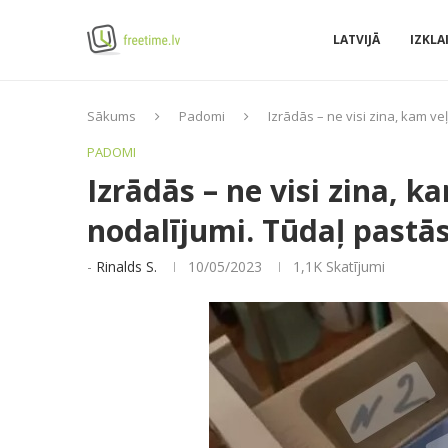
LATVIJĀ
IZKLA
Sākums
Padomi
Izrādās – ne visi zina, kam ve
PADOMI
Izrādās – ne visi zina, 
nodalījumi. Tūdaļ pastās
-
Rinalds S.
10/05/2023
1,1K
Skatījumi