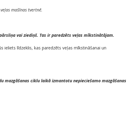
i veļas mašīnas tvertnē.
pārsliņa vai ziediņš. Tas ir paredzēts veļas mīkstinātājam.
 ieliets līdzeklis, kas paredzēts veļas mīkstināšanai un
žādu mazgāšanas ciklu laikā izmantotu nepieciešamo mazgāšanas