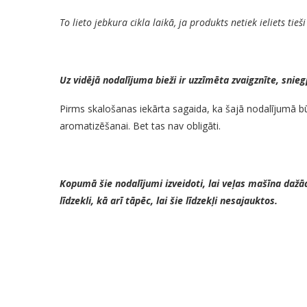
To lieto jebkura cikla laikā, ja produkts netiek ieliets tieš
Uz vidējā nodalījuma bieži ir uzzīmēta zvaigznīte, snieg
Pirms skalošanas iekārta sagaida, ka šajā nodalījumā būs
aromatizēšanai. Bet tas nav obligāti.
Kopumā šie nodalījumi izveidoti, lai veļas mašīna da
līdzekli, kā arī tāpēc, lai šie līdzekļi nesajauktos.