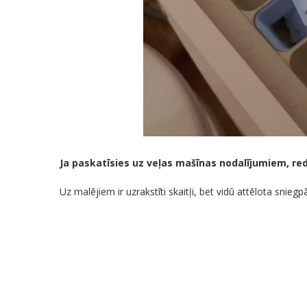
Ja paskatīsies uz veļas mašīnas nodalījumiem, red
Uz malējiem ir uzrakstīti skaitļi, bet vidū attēlota snie