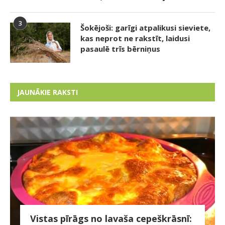
3
Šokējoši: garīgi atpalikusi sieviete,
kas neprot ne rakstīt, laidusi
pasaulē trīs bērniņus
JAUNĀKIE RAKSTI
Vistas pīrāgs no lavaša cepeškrāsnī: