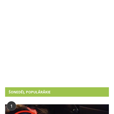
ŠONEDĒĻ POPULĀRĀKIE
1