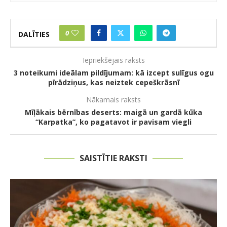
0
DALĪTIES
Iepriekšējais raksts
3 noteikumi ideālam pildījumam: kā izcept sulīgus ogu
pīrādziņus, kas neiztek cepeškrāsnī
Nākamais raksts
Mīļākais bērnības deserts: maigā un gardā kūka
“Karpatka”, ko pagatavot ir pavisam viegli
SAISTĪTIE RAKSTI