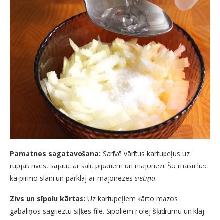
Pamatnes sagatavošana:
Sarīvē vārītus kartupeļus uz
rupjās rīves, sajauc ar sāli, pipariem un majonēzi. Šo masu liec
kā pirmo slāni un pārklāj ar majonēzes
sietiņu
.
Zivs un sīpolu kārtas:
Uz kartupeļiem kārto mazos
gabaliņos sagrieztu siļķes filē. Sīpoliem nolej šķidrumu un klāj