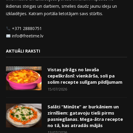
ikdienas steigas un darbiem, smelies daudz jaunu ideju un
izklaidējies. Katram portāla lietotājam savs stūrītis.
+371 28880751
info@freetime.lv
AKTUĀLI RAKSTI
Vistas pīrāgs no lavaša
cepeškrāsnī: vienkārša, soli pa
solim recepte sulīgam pildījumam
15/07/2026
Salāti “Minūte” ar burkāniem un
zirnīšiem: gatavoju tieši pirms
pasniegšanas. Mega-ātra recepte
no tā, kas atradās mājās
13/07/2026