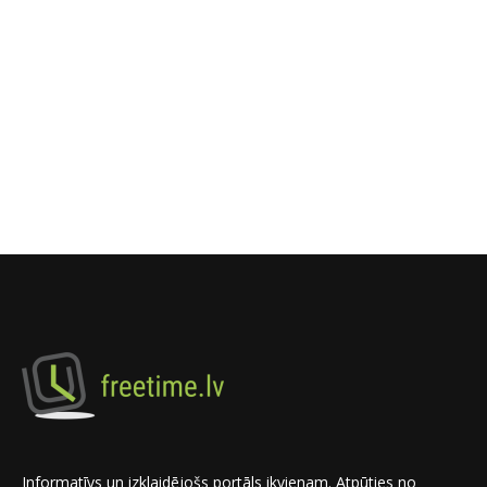
Informatīvs un izklaidējošs portāls ikvienam. Atpūties no