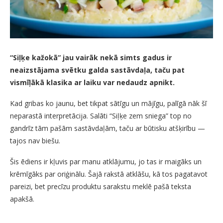
“Siļķe kažokā” jau vairāk nekā simts gadus ir
neaizstājama svētku galda sastāvdaļa, taču pat
vismīļākā klasika ar laiku var nedaudz apnikt.
Kad gribas ko jaunu, bet tikpat sātīgu un mājīgu, palīgā nāk šī
neparastā interpretācija. Salāti “Siļķe zem sniega” top no
gandrīz tām pašām sastāvdaļām, taču ar būtisku atšķirību —
tajos nav biešu.
Šis ēdiens ir kļuvis par manu atklājumu, jo tas ir maigāks un
krēmīgāks par oriģinālu. Šajā rakstā atklāšu, kā tos pagatavot
pareizi, bet precīzu produktu sarakstu meklē pašā teksta
apakšā.