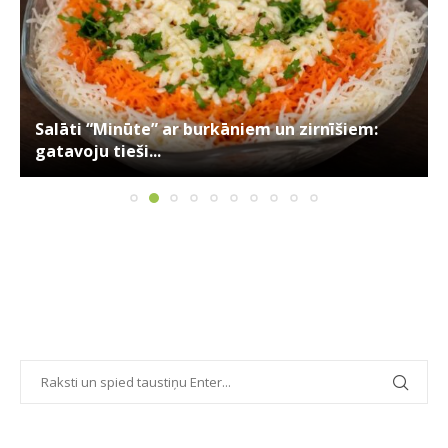
Salāti “Minūte” ar burkāniem un zirnīšiem:
gatavoju tieši...