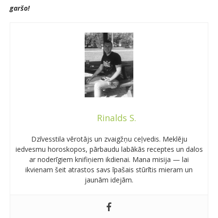
garšo!
Rinalds S.
Dzīvesstila vērotājs un zvaigžņu ceļvedis. Meklēju
iedvesmu horoskopos, pārbaudu labākās receptes un dalos
ar noderīgiem knifiņiem ikdienai. Mana misija — lai
ikvienam šeit atrastos savs īpašais stūrītis mieram un
jaunām idejām.