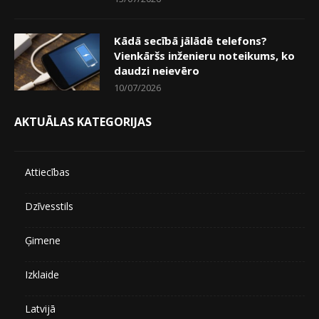
Kādā secībā jālādē telefons?
Vienkāršs inženieru noteikums, ko
daudzi neievēro
10/07/2026
AKTUĀLAS KATEGORIJAS
Attiecības
Dzīvesstils
Ģimene
Izklaide
Latvijā