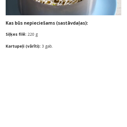
Kas būs nepieciešams (sastāvdaļas):
Siļķes filē:
220 g
Kartupeļi (vārīti):
3 gab.