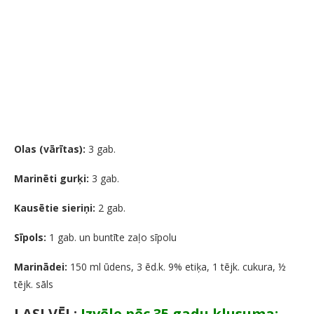
Olas (vārītas):
3 gab.
Marinēti gurķi:
3 gab.
Kausētie sieriņi:
2 gab.
Sīpols:
1 gab. un buntīte zaļo sīpolu
Marinādei:
150 ml ūdens, 3 ēd.k. 9% etiķa, 1 tējk. cukura, ½
tējk. sāls
LASI VĒL:
Izvēle pēc 35 gadu klusuma: