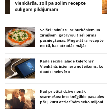
vienkārša, soli pa solim recepte
sulīgam pildījumam
Salāti “Minūte” ar burkāniem un
zirnīšiem: gatavoju tieši pirms
pasniegšanas. Mega-ātra recepte
no tā, kas atradās mājās
Kādā secībā jālādē telefons?
Vienkāršs inženieru noteikums, ko
daudzi neievēro
Kad privātā dzīve nonāk
starmešos: ietekmīgākie pasaules
pāri, kuru attiecībām seko miljoni