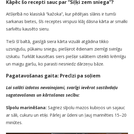
Kāpēc šo recepti sauc par “Siļķi zem sniega”?
Atšķirībā no klasiskā “kažoka”, kur pēdējais slānis ir tumši
sarkanas bietes, šīs receptes virspusi klāj dāsna kārta ar smalki
sarīvētu kausēto sieru.
Tieši šī baltā, gaisīgā siera kārta vizuāli atgādina tikko
uzsnigušu, pūkainu sniegu, piešķirot ēdienam ziemīgi svinīgu
izskatu. Turklāt kausētais siers piešķir salātiem izteikti krēmīgu
un maigu garšu, ko parasti nesniedz dārzeņu bāze.
Pagatavošanas gaita: Precīzi pa soļiem
Lai salāti izdotos nevainojami, svarīgi ievērot sastāvdaļu
sagatavošanas un kārtošanas secību:
Sīpolu marinēšana:
Sagriez sīpolu mazos kubiņos un sajauc
ar sāli, cukuru un etiķi. Pārlej ar ūdeni un ļauj marinēties 15–20
minūtes.