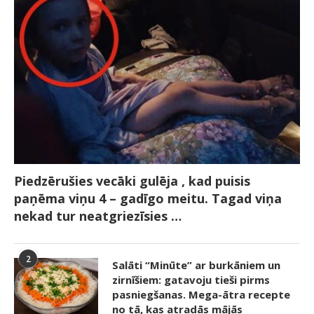
Piedzērušies vecāki gulēja , kad puisis
paņēma viņu 4 – gadīgo meitu. Tagad viņa
nekad tur neatgriezīsies …
2
Salāti “Minūte” ar burkāniem un
zirnīšiem: gatavoju tieši pirms
pasniegšanas. Mega-ātra recepte
no tā, kas atradās mājās