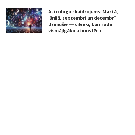
Astrologu skaidrojums: Martā,
jūnijā, septembrī un decembrī
dzimušie — cilvēki, kuri rada
vismājīgāko atmosfēru