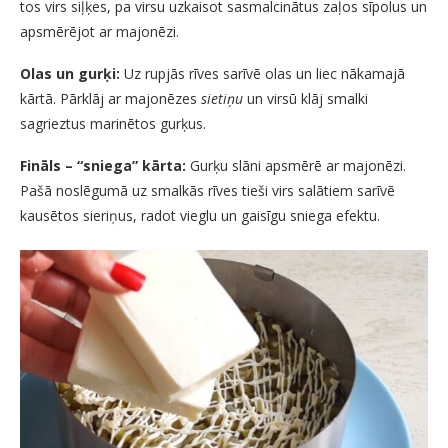
tos virs siļķes, pa virsu uzkaisot sasmalcinātus zaļos sīpolus un
apsmērējot ar majonēzi.
Olas un gurķi:
Uz rupjās rīves sarīvē olas un liec nākamajā
kārtā. Pārklāj ar majonēzes
sietiņu
un virsū klāj smalki
sagrieztus marinētos gurķus.
Fināls – “sniega” kārta:
Gurķu slāni apsmērē ar majonēzi.
Pašā noslēgumā uz smalkās rīves tieši virs salātiem sarīvē
kausētos sieriņus, radot vieglu un gaisīgu sniega efektu.