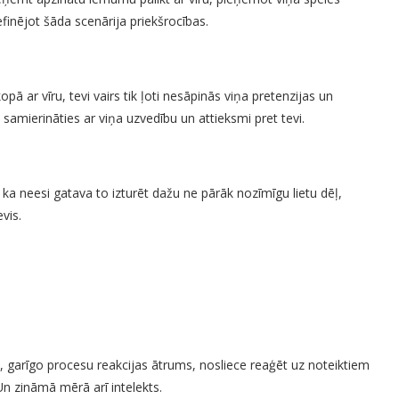
finējot šāda scenārija priekšrocības.
kopā ar vīru, tevi vairs tik ļoti nesāpinās viņa pretenzijas un
 samierināties ar viņa uzvedību un attieksmi pret tevi.
, ka neesi gatava to izturēt dažu ne pārāk nozīmīgu lietu dēļ,
vis.
, garīgo procesu reakcijas ātrums, nosliece reaģēt uz noteiktiem
n zināmā mērā arī intelekts.