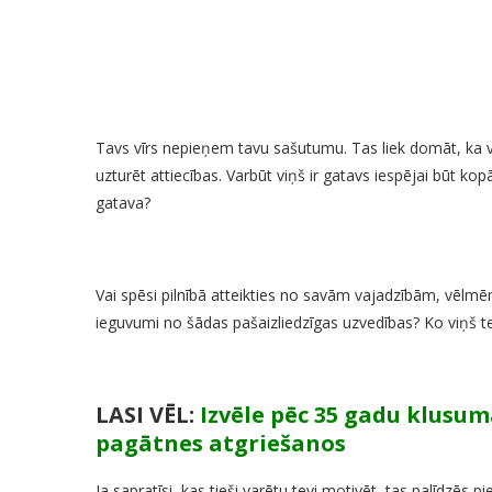
Tavs vīrs nepieņem tavu sašutumu. Tas liek domāt, ka v
uzturēt attiecības. Varbūt viņš ir gatavs iespējai būt kop
gatava?
Vai spēsi pilnībā atteikties no savām vajadzībām, vēlmēm, 
ieguvumi no šādas pašaizliedzīgas uzvedības? Ko viņš tev
LASI VĒL:
Izvēle pēc 35 gadu klusum
pagātnes atgriešanos
Ja sapratīsi, kas tieši varētu tevi motivēt, tas palīdzēs