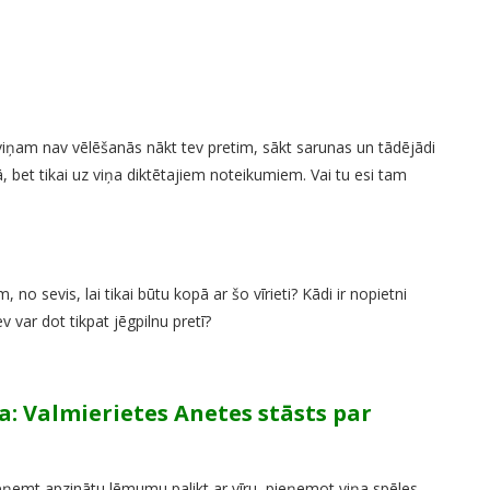
iņam nav vēlēšanās nākt tev pretim, sākt sarunas un tādējādi
ā, bet tikai uz viņa diktētajiem noteikumiem. Vai tu esi tam
no sevis, lai tikai būtu kopā ar šo vīrieti? Kādi ir nopietni
 var dot tikpat jēgpilnu pretī?
a: Valmierietes Anetes stāsts par
 pieņemt apzinātu lēmumu palikt ar vīru, pieņemot viņa spēles