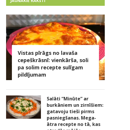
JAUNĀKIE RAKSTI
Vistas pīrāgs no lavaša
cepeškrāsnī: vienkārša, soli
pa solim recepte sulīgam
pildījumam
Salāti “Minūte” ar
burkāniem un zirnīšiem:
gatavoju tieši pirms
pasniegšanas. Mega-
ātra recepte no tā, kas