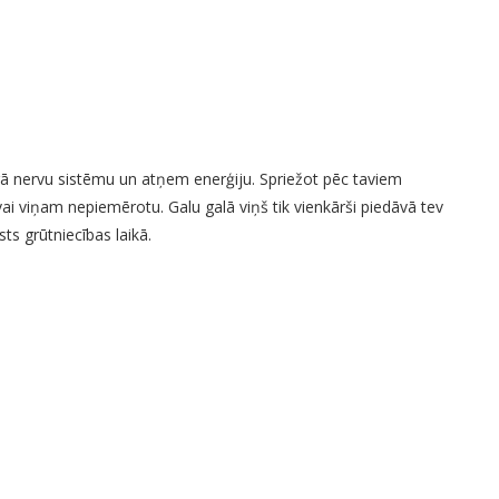
ragā nervu sistēmu un atņem enerģiju. Spriežot pēc taviem
vai viņam nepiemērotu. Galu galā viņš tik vienkārši piedāvā tev
sts grūtniecības laikā.