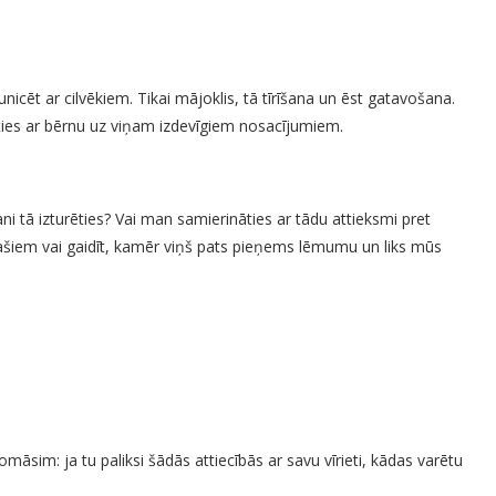
icēt ar cilvēkiem. Tikai mājoklis, tā tīrīšana un ēst gatavošana.
ikties ar bērnu uz viņam izdevīgiem nosacījumiem.
ni tā izturēties? Vai man samierināties ar tādu attieksmi pret
ašiem vai gaidīt, kamēr viņš pats pieņems lēmumu un liks mūs
māsim: ja tu paliksi šādās attiecībās ar savu vīrieti, kādas varētu