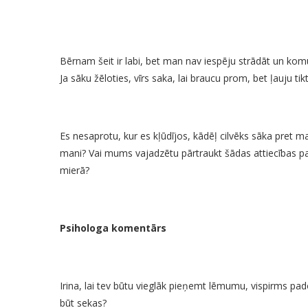
Bērnam šeit ir labi, bet man nav iespēju strādāt un komun
Ja sāku žēloties, vīrs saka, lai braucu prom, bet ļauju t
Es nesaprotu, kur es kļūdījos, kādēļ cilvēks sāka pret ma
mani? Vai mums vajadzētu pārtraukt šādas attiecības p
mierā?
Psihologa komentārs
Irina, lai tev būtu vieglāk pieņemt lēmumu, vispirms pado
būt sekas?