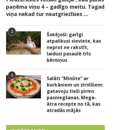
paņēma viņu 4 – gadīgo meitu. Tagad
viņa nekad tur neatgriezīsies …
2
Šokējoši: garīgi
atpalikusi sieviete, kas
neprot ne rakstīt,
laidusi pasaulē trīs
bērniņus
3
Salāti “Minūte” ar
burkāniem un zirnīšiem:
gatavoju tieši pirms
pasniegšanas. Mega-
ātra recepte no tā, kas
atradās mājās