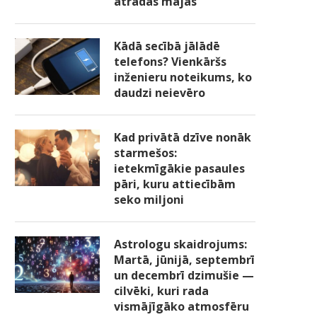
atradās mājās
Kādā secībā jālādē
telefons? Vienkāršs
inženieru noteikums, ko
daudzi neievēro
Kad privātā dzīve nonāk
starmešos:
ietekmīgākie pasaules
pāri, kuru attiecībām
seko miljoni
Astrologu skaidrojums:
Martā, jūnijā, septembrī
un decembrī dzimušie —
cilvēki, kuri rada
vismājīgāko atmosfēru