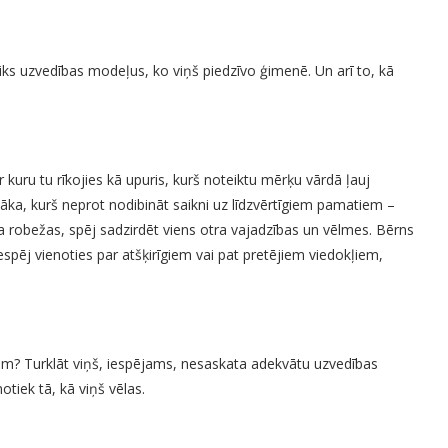
iks uzvedības modeļus, ko viņš piedzīvo ģimenē. Un arī to, kā
kuru tu rīkojies kā upuris, kurš noteiktu mērķu vārdā ļauj
ecāka, kurš neprot nodibināt saikni uz līdzvērtīgiem pamatiem –
tra robežas, spēj sadzirdēt viens otra vajadzības un vēlmes. Bērns
spēj vienoties par atšķirīgiem vai pat pretējiem viedokļiem,
ām? Turklāt viņš, iespējams, nesaskata adekvātu uzvedības
otiek tā, kā viņš vēlas.