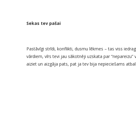
Sekas tev pašai
Pastāvīgi strīdi, konflikti, dusmu lēkmes – tas viss ied
vārdiem, vīrs tevi jau sākotnēji uzskata par “nepareizu” 
aiziet un aizgāja pats, pat ja tev bija nepieciešams atbal