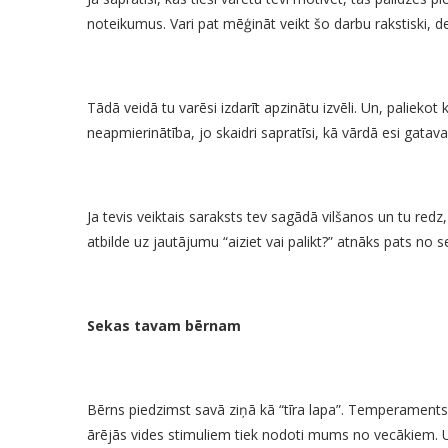
noteikumus. Vari pat mēģināt veikt šo darbu rakstiski, de
Tādā veidā tu varēsi izdarīt apzinātu izvēli. Un, paliekot 
neapmierinātība, jo skaidri sapratīsi, kā vārdā esi gatava
Ja tevis veiktais saraksts tev sagādā vilšanos un tu redz
atbilde uz jautājumu “aiziet vai palikt?” atnāks pats no se
Sekas tavam bērnam
Bērns piedzimst savā ziņā kā “tīra lapa”. Temperaments
ārējās vides stimuliem tiek nodoti mums no vecākiem. U