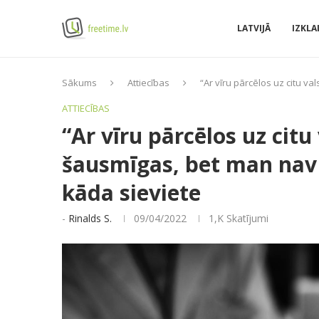
LATVIJĀ
IZKLA
Sākums
Attiecības
“Ar vīru pārcēlos uz citu va
ATTIECĪBAS
“Ar vīru pārcēlos uz citu
šausmīgas, bet man nav k
kāda sieviete
-
Rinalds S.
09/04/2022
1,K
Skatījumi