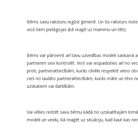
Bērns savu raksturu iegūst ģimenē. Un šis raksturs note
viņš tiem pielāgojas (kā reaģē uz mammu un tēti).
Bērns var pārņemt arī tavu uzvedības modeli saskaņā ar 
partnerim sevi kontrolēt. Viņš var iespaidoties arī no v
proti, partnerattiecībām, kurās cilvēki respektē viens o
cieš no laulāto partnerattiecībām, kurās māte un tēvs ne
uzskatiem vai darbībām.
Vai vēlies redzēt savu bērnu kādā no uzskaitītajām lom
modeli un veidu, kā reaģēt uz situāciju, kad kaut kas nen