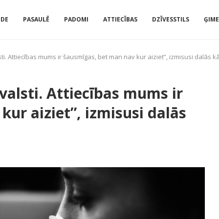
IDE
PASAULĒ
PADOMI
ATTIECĪBAS
DZĪVESSTILS
ĢIM
lsti. Attiecības mums ir šausmīgas, bet man nav kur aiziet”, izmisusi dalās k
 valsti. Attiecības mums ir
ur aiziet”, izmisusi dalās