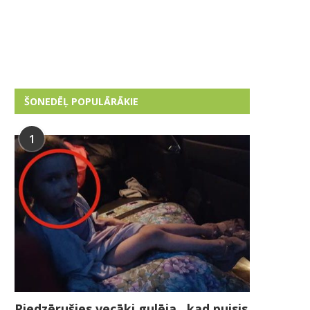
ŠONEDĒĻ POPULĀRĀKIE
1
Piedzērušies vecāki gulēja , kad puisis