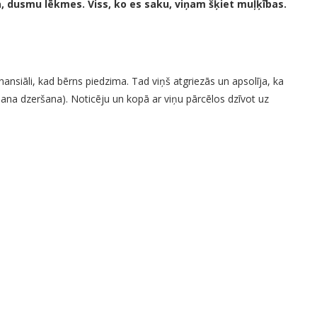
na, dusmu lēkmes. Viss, ko es saku, viņam šķiet muļķības.
finansiāli, kad bērns piedzima. Tad viņš atgriezās un apsolīja, ka
pšana dzeršana). Noticēju un kopā ar viņu pārcēlos dzīvot uz