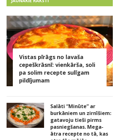
JAUNĀKIE RAKSTI
Vistas pīrāgs no lavaša
cepeškrāsnī: vienkārša, soli
pa solim recepte sulīgam
pildījumam
Salāti “Minūte” ar
burkāniem un zirnīšiem:
gatavoju tieši pirms
pasniegšanas. Mega-
ātra recepte no tā, kas