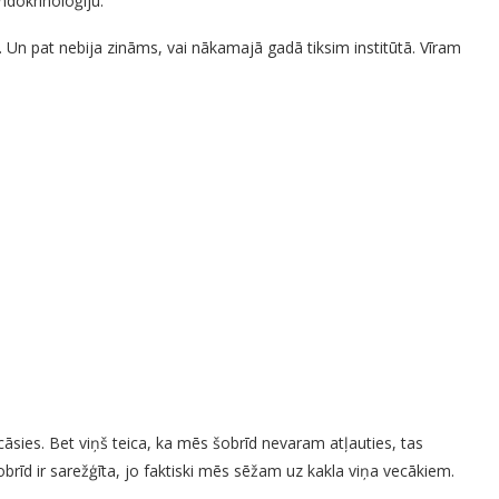
endokrinoloģiju.
. Un pat nebija zināms, vai nākamajā gadā tiksim institūtā. Vīram
āsies. Bet viņš teica, ka mēs šobrīd nevaram atļauties, tas
obrīd ir sarežģīta, jo faktiski mēs sēžam uz kakla viņa vecākiem.