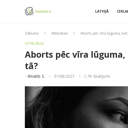
LATVIJĀ
IZKLA
Sākums
Attiecības
Aborts pēc vīra lūguma, bet
ATTIECĪBAS
Aborts pēc vīra lūguma,
tā?
-
Rinalds S.
31/08/2021
1,7K
Skatījumi