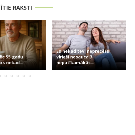
TĪTIE RAKSTI
Es nekad tevi neprecēšu:
ēc 55 gadu
vīrieši nosauca 7
rs nekad...
nepatīkamākās...