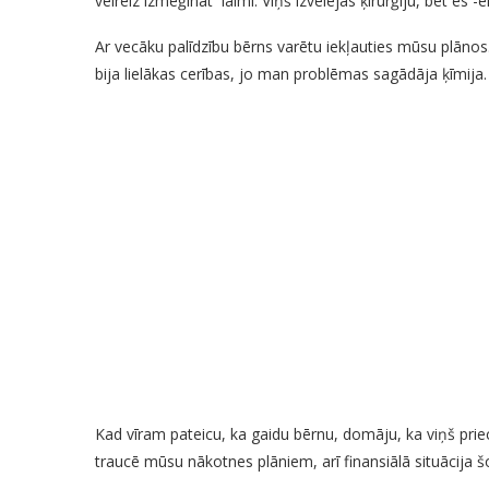
vēlreiz izmēģināt laimi. Viņš izvēlējās ķirurģiju, bet es -
Ar vecāku palīdzību bērns varētu iekļauties mūsu plānos
bija lielākas cerības, jo man problēmas sagādāja ķīmija.
Kad vīram pateicu, ka gaidu bērnu, domāju, ka viņš priec
traucē mūsu nākotnes plāniem, arī finansiālā situācija š