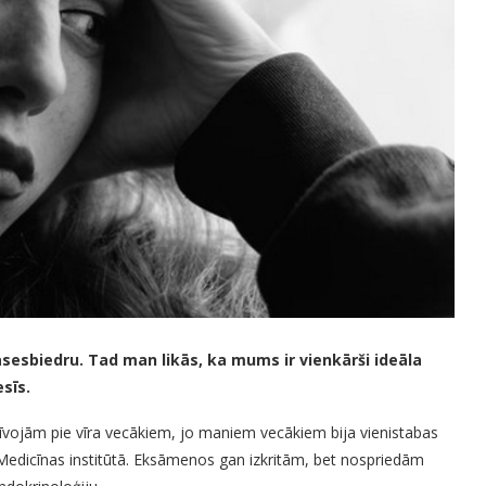
sesbiedru. Tad man likās, ka mums ir vienkārši ideāla
esīs.
vojām pie vīra vecākiem, jo maniem vecākiem bija vienistabas
s Medicīnas institūtā. Eksāmenos gan izkritām, bet nospriedām