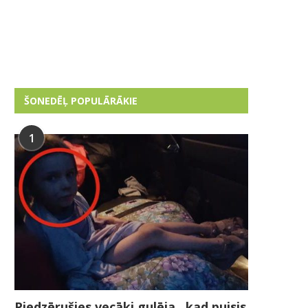
ŠONEDĒĻ POPULĀRĀKIE
1
Piedzērušies vecāki gulēja , kad puisis