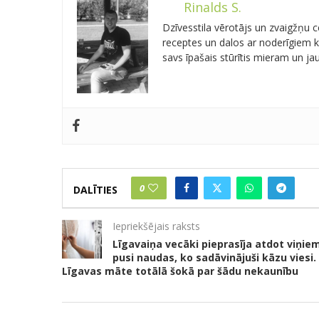
Rinalds S.
Dzīvesstila vērotājs un zvaigžņu
receptes un dalos ar noderīgiem kn
savs īpašais stūrītis mieram un j
0
DALĪTIES
Iepriekšējais raksts
Līgavaiņa vecāki pieprasīja atdot viņie
pusi naudas, ko sadāvinājuši kāzu viesi.
Līgavas māte totālā šokā par šādu nekaunību