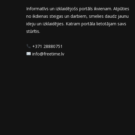
Informatīvs un izklaidējošs portāls ikvienam. Atpūties
no ikdienas steigas un darbiem, smelies daudz jaunu
ideju un izklaidējies. Katram portāla lietotājam savs
stūrītis.
+371 28880751
info@freetime.lv