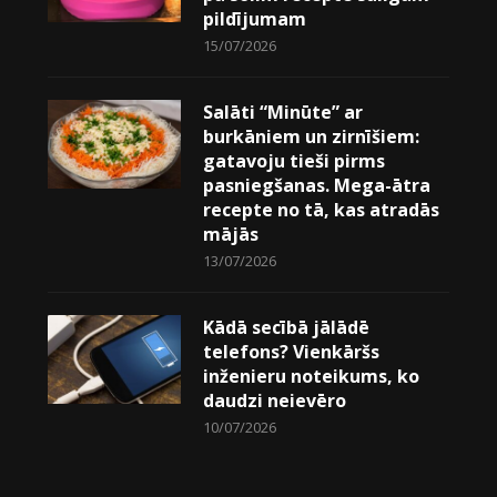
pildījumam
15/07/2026
Salāti “Minūte” ar
burkāniem un zirnīšiem:
gatavoju tieši pirms
pasniegšanas. Mega-ātra
recepte no tā, kas atradās
mājās
13/07/2026
Kādā secībā jālādē
telefons? Vienkāršs
inženieru noteikums, ko
daudzi neievēro
10/07/2026