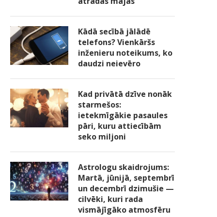
atradās mājās
Kādā secībā jālādē
telefons? Vienkāršs
inženieru noteikums, ko
daudzi neievēro
Kad privātā dzīve nonāk
starmešos:
ietekmīgākie pasaules
pāri, kuru attiecībām
seko miljoni
Astrologu skaidrojums:
Martā, jūnijā, septembrī
un decembrī dzimušie —
cilvēki, kuri rada
vismājīgāko atmosfēru