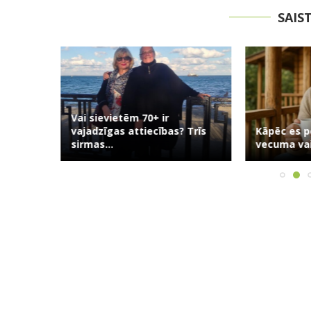
SAIS
Vai sievietēm 70+ ir
usuma:
vajadzīgas attiecības? Trīs
Kāpēc es p
āsts...
sirmas...
vecuma vai