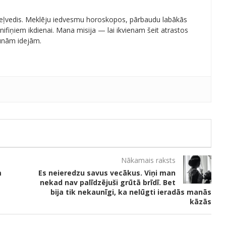
 ceļvedis. Meklēju iedvesmu horoskopos, pārbaudu labākās
ifiņiem ikdienai. Mana misija — lai ikvienam šeit atrastos
aunām idejām.
Nākamais raksts
m
Es neieredzu savus vecākus. Viņi man
nekad nav palīdzējuši grūtā brīdī. Bet
bija tik nekaunīgi, ka nelūgti ieradās manās
kāzās