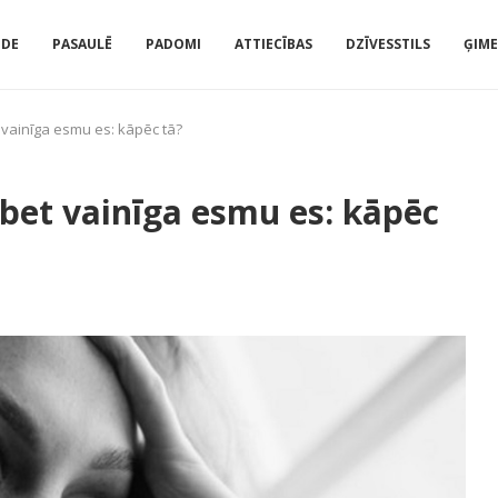
IDE
PASAULĒ
PADOMI
ATTIECĪBAS
DZĪVESSTILS
ĢIM
 vainīga esmu es: kāpēc tā?
 bet vainīga esmu es: kāpēc