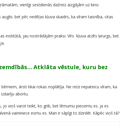
rāmatām, vienīgi sestdienās dažreiz aizgājām uz kino.
auglis. bet pēc nedēļas kļuva skaidrs, ka vīram taisnība, citas
 institūtā, jau nostrādājām praksi. Vīrs kļuva atzīts ķirurgs, bet
ja.
zemdībās… Atklāta vēstule, kuru bez
niem, ārsti tikai rokas noplātīja. Ne reizi nepateicu vīram, ka
 izdarīju abortu.
 jo viņš varot teikt, ko grib, bet lēmumu pieņemu es. ja es
venā vaininiece esmu es. Man ir sāpīgi to dzirdēt. Kāpēc viņš tā?