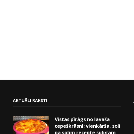
AKTUĀLI RAKSTI
Vistas pīrāgs no lavaša
cepeškrāsnī: vienkārša, soli
pa solim recepte sulīgam