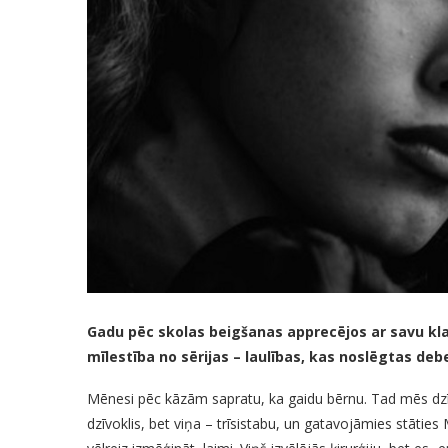
Gadu pēc skolas beigšanas apprecējos ar savu kla
mīlestība no sērijas – laulības, kas noslēgtas deb
Mēnesi pēc kāzām sapratu, ka gaidu bērnu. Tad mēs dzī
dzīvoklis, bet viņa – trīsistabu, un gatavojāmies stātie