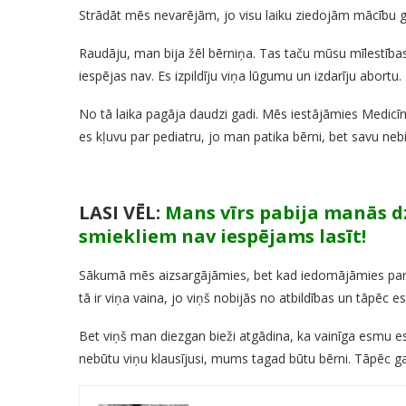
Strādāt mēs nevarējām, jo visu laiku ziedojām mācību g
Raudāju, man bija žēl bērniņa. Tas taču mūsu mīlestības 
iespējas nav. Es izpildīju viņa lūgumu un izdarīju abortu.
No tā laika pagāja daudzi gadi. Mēs iestājāmies Medicīnas
es kļuvu par pediatru, jo man patika bērni, bet savu nebi
LASI VĒL:
Mans vīrs pabija manās d
smiekliem nav iespējams lasīt!
Sākumā mēs aizsargājāmies, bet kad iedomājāmies par bēr
tā ir viņa vaina, jo viņš nobijās no atbildības un tāpēc es
Bet viņš man diezgan bieži atgādina, ka vainīga esmu es,
nebūtu viņu klausījusi, mums tagad būtu bērni. Tāpēc gal