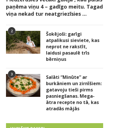
paņēma viņu 4 – gadīgo meitu. Tagad
viņa nekad tur neatgriezīsies …
2
Šokējoši: garīgi
atpalikusi sieviete, kas
neprot ne rakstīt,
laidusi pasaulē trīs
bērniņus
3
Salāti “Minūte” ar
burkāniem un zirnīšiem:
gatavoju tieši pirms
pasniegšanas. Mega-
ātra recepte no tā, kas
atradās mājās