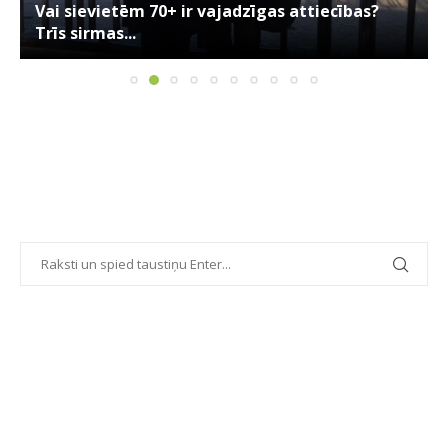
Vai sievietēm 70+ ir vajadzīgas attiecības?
Trīs sirmas...