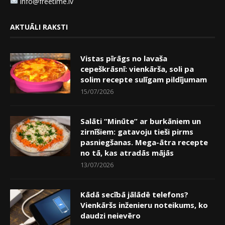
info@freetime.lv
AKTUĀLI RAKSTI
Vistas pīrāgs no lavaša
cepeškrāsnī: vienkārša, soli pa
solim recepte sulīgam pildījumam
15/07/2026
Salāti “Minūte” ar burkāniem un
zirnīšiem: gatavoju tieši pirms
pasniegšanas. Mega-ātra recepte
no tā, kas atradās mājās
13/07/2026
Kādā secībā jālādē telefons?
Vienkāršs inženieru noteikums, ko
daudzi neievēro