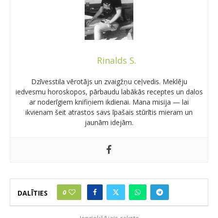
Rinalds S.
Dzīvesstila vērotājs un zvaigžņu ceļvedis. Meklēju
iedvesmu horoskopos, pārbaudu labākās receptes un dalos
ar noderīgiem knifiņiem ikdienai. Mana misija — lai
ikvienam šeit atrastos savs īpašais stūrītis mieram un
jaunām idejām.
0
DALĪTIES