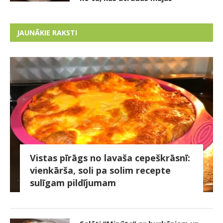
JAUNĀKIE RAKSTI
Vistas pīrāgs no lavaša cepeškrāsnī:
vienkārša, soli pa solim recepte
sulīgam pildījumam