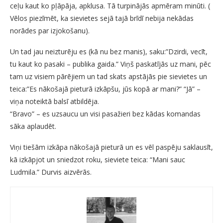
ceļu kaut ko pļāpāja, apklusa. Tā turpinājās apmēram minūti. (
Vēlos piezīmēt, ka sievietes sejā tajā brīdī nebija nekādas
norādes par izjokošanu).
Un tad jau neizturēju es (kā nu bez manis), saku:”Dzirdi, vecīt,
tu kaut ko pasaki – publika gaida.” Viņš paskatījās uz mani, pēc
tam uz visiem pārējiem un tad skats apstājās pie sievietes un
teica:”Es nākošajā pieturā izkāpšu, jūs kopā ar mani?” “Jā” –
viņa noteiktā balsī atbildēja.
“Bravo” – es uzsaucu un visi pasažieri bez kādas komandas
sāka aplaudēt.
Viņi tiešām izkāpa nākošajā pieturā un es vēl paspēju saklausīt,
kā izkāpjot un sniedzot roku, sieviete teica: “Mani sauc
Ludmila.” Durvis aizvērās.