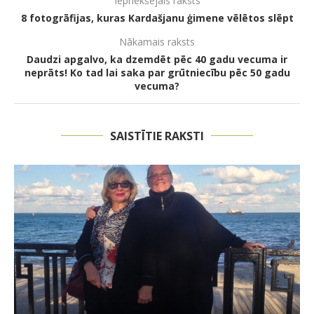
Iepriekšējais raksts
8 fotogrāfijas, kuras Kardašjanu ģimene vēlētos slēpt
Nākamais raksts
Daudzi apgalvo, ka dzemdēt pēc 40 gadu vecuma ir
neprāts! Ko tad lai saka par grūtniecību pēc 50 gadu
vecuma?
SAISTĪTIE RAKSTI