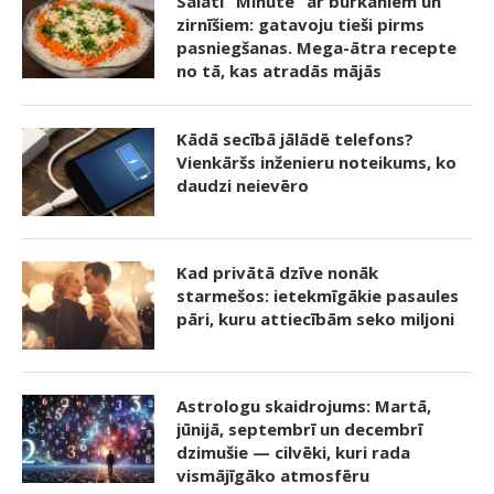
Salāti “Minūte” ar burkāniem un
zirnīšiem: gatavoju tieši pirms
pasniegšanas. Mega-ātra recepte
no tā, kas atradās mājās
Kādā secībā jālādē telefons?
Vienkāršs inženieru noteikums, ko
daudzi neievēro
Kad privātā dzīve nonāk
starmešos: ietekmīgākie pasaules
pāri, kuru attiecībām seko miljoni
Astrologu skaidrojums: Martā,
jūnijā, septembrī un decembrī
dzimušie — cilvēki, kuri rada
vismājīgāko atmosfēru