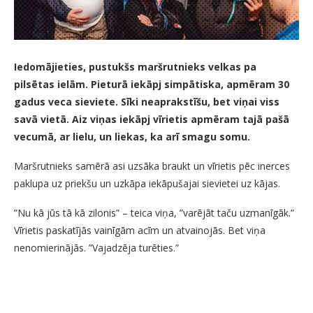
Iedomājieties, pustukšs maršrutnieks velkas pa
pilsētas ielām. Pieturā iekāpj simpātiska, apmēram 30
gadus veca sieviete. Sīki neaprakstīšu, bet viņai viss
savā vietā. Aiz viņas iekāpj vīrietis apmēram tajā pašā
vecumā, ar lielu, un liekas, ka arī smagu somu.
Maršrutnieks samērā asi uzsāka braukt un vīrietis pēc inerces
paklupa uz priekšu un uzkāpa iekāpušajai sievietei uz kājas.
”Nu kā jūs tā kā zilonis” – teica viņa, ”varējāt taču uzmanīgāk.”
Vīrietis paskatījās vainīgām acīm un atvainojās. Bet viņa
nenomierinājās. ”Vajadzēja turēties.”