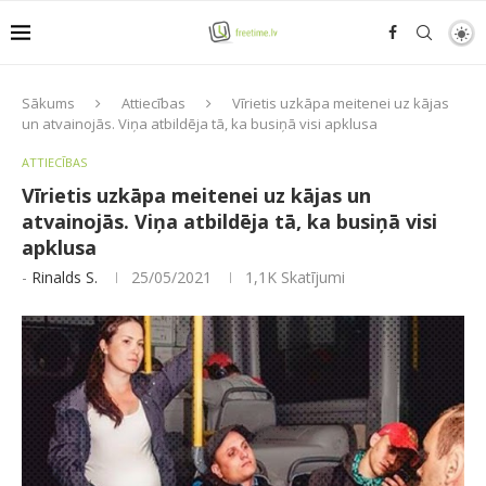
Sākums
Attiecības
Vīrietis uzkāpa meitenei uz kājas
un atvainojās. Viņa atbildēja tā, ka busiņā visi apklusa
ATTIECĪBAS
Vīrietis uzkāpa meitenei uz kājas un
atvainojās. Viņa atbildēja tā, ka busiņā visi
apklusa
-
Rinalds S.
25/05/2021
1,1K
Skatījumi