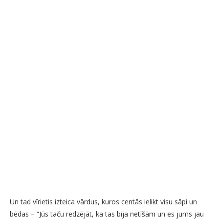
Un tad vīrietis izteica vārdus, kuros centās ielikt visu sāpi un
bēdas – “Jūs taču redzējāt, ka tas bija netīšām un es jums jau