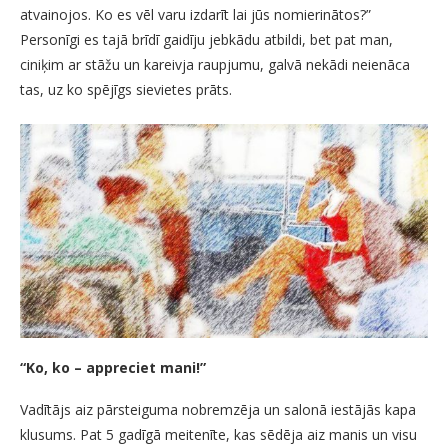
atvainojos. Ko es vēl varu izdarīt lai jūs nomierinātos?”
Personīgi es tajā brīdī gaidīju jebkādu atbildi, bet pat man,
ciniķim ar stāžu un kareivja raupjumu, galvā nekādi neienāca
tas, uz ko spējīgs sievietes prāts.
“Ko, ko – appreciet mani!”
Vadītājs aiz pārsteiguma nobremzēja un salonā iestājās kapa
klusums. Pat 5 gadīgā meitenīte, kas sēdēja aiz manis un visu