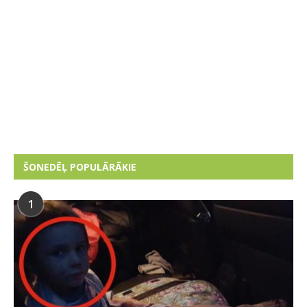
ŠONEDĒĻ POPULĀRĀKIE
1