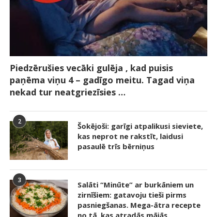
Piedzērušies vecāki gulēja , kad puisis
paņēma viņu 4 – gadīgo meitu. Tagad viņa
nekad tur neatgriezīsies …
2
Šokējoši: garīgi atpalikusi sieviete,
kas neprot ne rakstīt, laidusi
pasaulē trīs bērniņus
3
Salāti “Minūte” ar burkāniem un
zirnīšiem: gatavoju tieši pirms
pasniegšanas. Mega-ātra recepte
no tā, kas atradās mājās