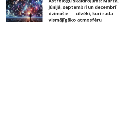
Astrologu skaidrojums: Martā,
jūnijā, septembrī un decembrī
dzimušie — cilvēki, kuri rada
vismājīgāko atmosfēru