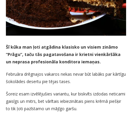
Šī kūka man ļoti atgādina klasisko un visiem zināmo
“Prāgu”, taču tās pagatavošana ir krietni vienkāršāka
un neprasa profesionāla konditora iemaņas.
Februāra drēgnajos vakaros nekas nevar būt labāks par kārtīgu
šokolādes desertu pie tējas tases.
Šoreiz esam izvēlējušies variantu, kur biskvīts izdodas neticami
gaisīgs un mitrs, bet vārītais iebiezinātais piens krēmā piešķir
to tik ļoti pazīstamo un mājīgo garšu.