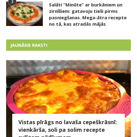
3
Salāti “Minūte” ar burkāniem un
zirnīšiem: gatavoju tieši pirms
pasniegšanas. Mega-ātra recepte
no tā, kas atradās mājās
JAUNĀKIE RAKSTI
Vistas pīrāgs no lavaša cepeškrāsnī:
vienkārša, soli pa solim recepte