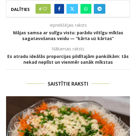
0
DALĪTIES
Iepriekšējais raksts
Mājas samsa ar sulīgu vistu: parādu viltīgu mīklas
sagatavošanas veidu — “kārta uz kārtas”
Nākamais raksts
Es atradu ideālās proporcijas pildītajām pankūkām: tās
nekad neplīst un vienmēr sanāk mīkstas
SAISTĪTIE RAKSTI