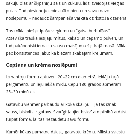
sakuļu olas ar šķipsniņu sāls un cukuru, līdz izveidojas vieglas
putas. Tad pievienoju iebiezināto pienu un savu mazo
noslēpumu – nedaudz šampanieša vai cita dzirkstošā dzēriena.
Tas mīklai piešķir īpašu vieglumu un “gaisa burbulīšus”.
Atsevišķā traukā iesijāju miltus, kakao un cepamo pulveri, un
tad pakāpeniski iemaisu sauso maisījumu šķidrajā masā. Mīklai
pēc konsistences jābūt kā biezam skābajam krējumam.
Cepšana un krēma noslēpumi
Izmantoju formu aptuveni 20–22 cm diametrā, ieklāju tajā
pergamentu un leju iekšā mīklu. Cepu 180 grādos apmēram
25–30 minūtes.
Gatavību vienmēr pārbaudu ar koka skaliņu – ja tas iznāk
sauss, biskvīts ir gatavs. Svarīgi: ļaujiet biskvītam pilnībā atdzist
turpat formā, lai tas nezaudētu savu formu.
Kamēr kūkas pamatne dziest, gatavoju krēmu. Mīkstu sviestu