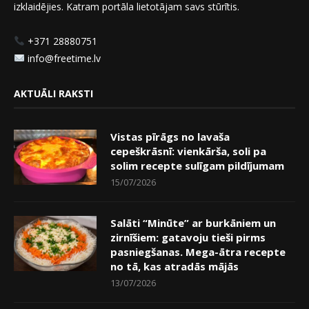
izklaidējies. Katram portāla lietotājam savs stūrītis.
+371 28880751
info@freetime.lv
AKTUĀLI RAKSTI
Vistas pīrāgs no lavaša
cepeškrāsnī: vienkārša, soli pa
solim recepte sulīgam pildījumam
15/07/2026
Salāti “Minūte” ar burkāniem un
zirnīšiem: gatavoju tieši pirms
pasniegšanas. Mega-ātra recepte
no tā, kas atradās mājās
13/07/2026