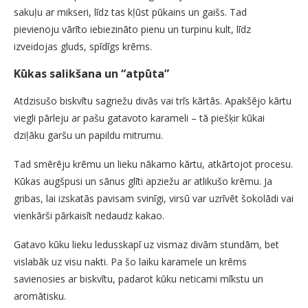
sakuļu ar mikseri, līdz tas kļūst pūkains un gaišs. Tad
pievienoju vārīto iebiezināto pienu un turpinu kult, līdz
izveidojas gluds, spīdīgs krēms.
Kūkas salikšana un “atpūta”
Atdzisušo biskvītu sagriežu divās vai trīs kārtās. Apakšējo kārtu
viegli pārleju ar pašu gatavoto karameli – tā piešķir kūkai
dziļāku garšu un papildu mitrumu.
Tad smērēju krēmu un lieku nākamo kārtu, atkārtojot procesu.
Kūkas augšpusi un sānus glīti apziežu ar atlikušo krēmu. Ja
gribas, lai izskatās pavisam svinīgi, virsū var uzrīvēt šokolādi vai
vienkārši pārkaisīt nedaudz kakao.
Gatavo kūku lieku ledusskapī uz vismaz divām stundām, bet
vislabāk uz visu nakti. Pa šo laiku karamele un krēms
savienosies ar biskvītu, padarot kūku neticami mīkstu un
aromātisku.