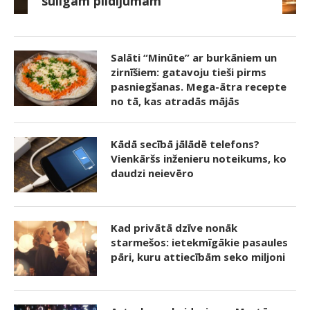
sulīgam pildījumam
Salāti “Minūte” ar burkāniem un
zirnīšiem: gatavoju tieši pirms
pasniegšanas. Mega-ātra recepte
no tā, kas atradās mājās
Kādā secībā jālādē telefons?
Vienkāršs inženieru noteikums, ko
daudzi neievēro
Kad privātā dzīve nonāk
starmešos: ietekmīgākie pasaules
pāri, kuru attiecībām seko miljoni