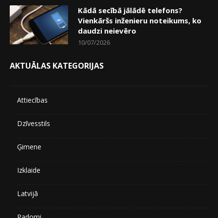
Kādā secībā jālādē telefons?
Vienkāršs inženieru noteikums, ko
daudzi neievēro
10/07/2026
AKTUĀLAS KATEGORIJAS
Attiecības
Dzīvesstils
Ģimene
Izklaide
Latvijā
Padomi