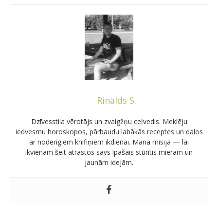
Rinalds S.
Dzīvesstila vērotājs un zvaigžņu ceļvedis. Meklēju
iedvesmu horoskopos, pārbaudu labākās receptes un dalos
ar noderīgiem knifiņiem ikdienai. Mana misija — lai
ikvienam šeit atrastos savs īpašais stūrītis mieram un
jaunām idejām.