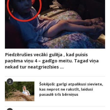
Piedzērušies vecāki gulēja , kad puisis
paņēma viņu 4 – gadīgo meitu. Tagad viņa
nekad tur neatgriezīsies …
2
Šokējoši: garīgi atpalikusi sieviete,
kas neprot ne rakstīt, laidusi
pasaulē trīs bērniņus