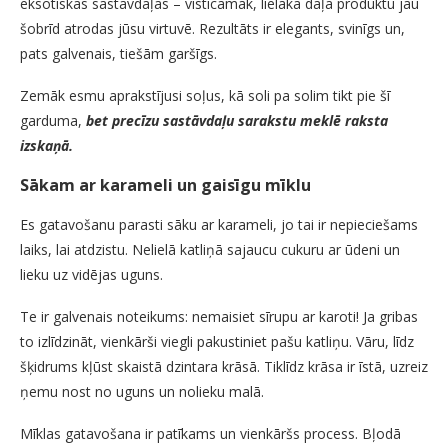
eksotiskas sastāvdaļas – visticamāk, lielākā daļa produktu jau
šobrīd atrodas jūsu virtuvē. Rezultāts ir elegants, svinīgs un,
pats galvenais, tiešām garšīgs.
Zemāk esmu aprakstījusi soļus, kā soli pa solim tikt pie šī
garduma,
bet precīzu sastāvdaļu sarakstu meklē raksta
izskaņā.
Sākam ar karameli un gaisīgu mīklu
Es gatavošanu parasti sāku ar karameli, jo tai ir nepieciešams
laiks, lai atdzistu. Nelielā katliņā sajaucu cukuru ar ūdeni un
lieku uz vidējas uguns.
Te ir galvenais noteikums: nemaisiet sīrupu ar karoti! Ja gribas
to izlīdzināt, vienkārši viegli pakustiniet pašu katliņu. Vāru, līdz
šķidrums kļūst skaistā dzintara krāsā. Tiklīdz krāsa ir īstā, uzreiz
ņemu nost no uguns un nolieku malā.
Mīklas gatavošana ir patīkams un vienkāršs process. Bļodā