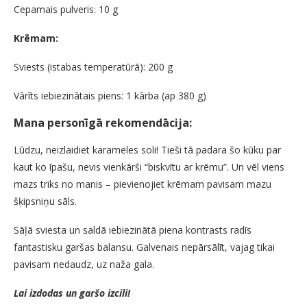
Cepamais pulveris: 10 g
Krēmam:
Sviests (istabas temperatūrā): 200 g
Vārīts iebiezinātais piens: 1 kārba (ap 380 g)
Mana personīgā rekomendācija:
Lūdzu, neizlaidiet karameles soli! Tieši tā padara šo kūku par
kaut ko īpašu, nevis vienkārši “biskvītu ar krēmu”. Un vēl viens
mazs triks no manis – pievienojiet krēmam pavisam mazu
šķipsniņu sāls.
Sāļā sviesta un saldā iebiezinātā piena kontrasts radīs
fantastisku garšas balansu. Galvenais nepārsālīt, vajag tikai
pavisam nedaudz, uz naža gala.
Lai izdodas un garšo izcili!