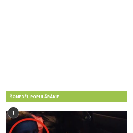
ŠONEDĒĻ POPULĀRĀKIE
1