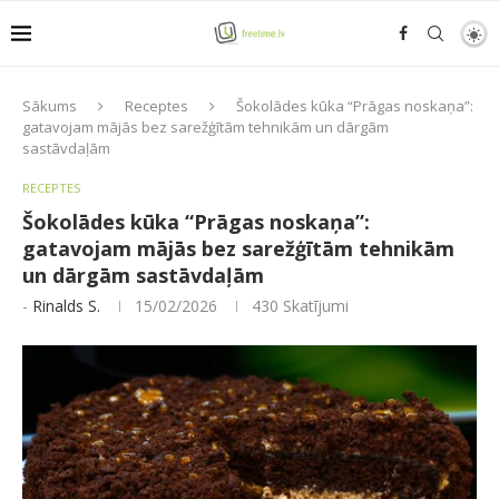
Sākums
Receptes
Šokolādes kūka “Prāgas noskaņa”:
gatavojam mājās bez sarežģītām tehnikām un dārgām
sastāvdaļām
RECEPTES
Šokolādes kūka “Prāgas noskaņa”:
gatavojam mājās bez sarežģītām tehnikām
un dārgām sastāvdaļām
-
Rinalds S.
15/02/2026
430
Skatījumi