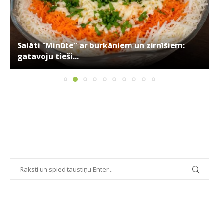
Salāti “Minūte” ar burkāniem un zirnīšiem:
gatavoju tieši...