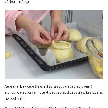
vāciņa imitācija.
Cepšana: Liek cepeškrāsnī 180 grādos un cep aptuveni 1
stundu. Gatavību var noteikt pēc caurspīdīgās sulas, kas izdalās
no podiņiem.