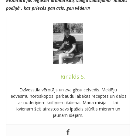
Rezultātā jūs iegūsiet aromātisku, sulīgu sautējumu “maizes
podiņā”, kas priecēs gan acis, gan vēderu!
Rinalds S.
Dzīvesstila vērotājs un zvaigžņu ceļvedis. Meklēju
iedvesmu horoskopos, pārbaudu labākās receptes un dalos
ar noderīgiem knifiņiem ikdienai. Mana misija — lai
ikvienam šeit atrastos savs īpašais stūrītis mieram un
jaunām idejām.