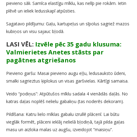
pievieno sāli. Samīca elastīgu mīklu, kas nelīp pie rokām. Ietin
plēvē un ieliek ledusskapī atpūsties.
Sagatavo pildījumu: Gaļu, kartupeļus un sīpolus sagriež mazos
kubiņos un visu sajauc bļodā.
LASI VĒL:
Izvēle pēc 35 gadu klusuma:
Valmierietes Anetes stāsts par
pagātnes atgriešanos
Pievieno garšu: Masai pievieno augu eļļu, ledusauksto ūdeni,
smalki sagrieztus ķiplokus un visas garšvielas. Kārtīgi samaisa.
Veido “podiņus”: Atpūtušos mīklu sadala 4 vienādās daļās. No
katras daļas noplēš nelielu gabaliņu (tas noderēs dekoram).
Pildīšana: Katru lielo mīklas gabalu izrullē plācenī. Lai būtu
vieglāk formēt, plāceni ieklāj nelielā bļodiņā, tajā pilda gaļas
masu un aizloka malas uz augšu, izveidojot “maisiņu”.