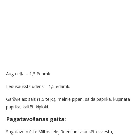
Augu eļļa – 1,5 ēdamk.
Ledusauksts ūdens – 1,5 ēdamk.
Garšvielas: sāls (1,5 tējk.), melnie pipari, saldā paprika, kūpināta
paprika, kaltēti ķiploki.
Pagatavošanas gaita:
Sagatavo mīklu: Miltos ielej ūdeni un izkausētu sviestu,