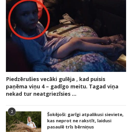
Piedzērušies vecāki gulēja , kad puisis
paņēma viņu 4 – gadīgo meitu. Tagad viņa
nekad tur neatgriezīsies …
2
Šokējoši: garīgi atpalikusi sieviete,
kas neprot ne rakstīt, laidusi
pasaulē trīs bērniņus