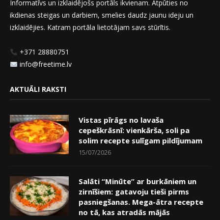
Informatīvs un izklaidējošs portāls ikvienam. Atpūties no
ikdienas steigas un darbiem, smelies daudz jaunu ideju un
izklaidējies. Katram portāla lietotājam savs stūrītis.
+371 28880751
info@freetime.lv
AKTUĀLI RAKSTI
Vistas pīrāgs no lavaša
cepeškrāsnī: vienkārša, soli pa
solim recepte sulīgam pildījumam
15/07/2026
Salāti “Minūte” ar burkāniem un
zirnīšiem: gatavoju tieši pirms
pasniegšanas. Mega-ātra recepte
no tā, kas atradās mājās