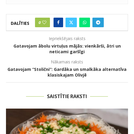
0
DALĪTIES
Iepriekšējais raksts
Gatavojam ābolu virtuļus mājās: vienkārši, ātri un
neticami garšīgi
Nākamais raksts
Gatavojam “Stolični”: Gardāka un smalkāka alternatīva
klasiskajam Olivjē
SAISTĪTIE RAKSTI