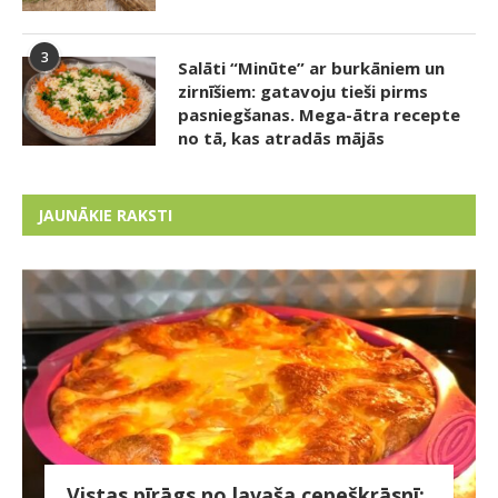
3
Salāti “Minūte” ar burkāniem un
zirnīšiem: gatavoju tieši pirms
pasniegšanas. Mega-ātra recepte
no tā, kas atradās mājās
JAUNĀKIE RAKSTI
Vistas pīrāgs no lavaša cepeškrāsnī: