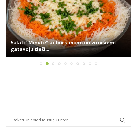
Salāti “Minūte” ar burkāniem un zirnīšiem:
gatavoju tieši...