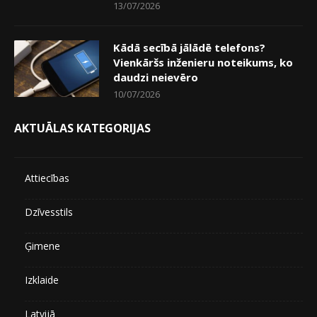
13/07/2026
Kādā secībā jālādē telefons?
Vienkāršs inženieru noteikums, ko
daudzi neievēro
10/07/2026
AKTUĀLAS KATEGORIJAS
Attiecības
Dzīvesstils
Ģimene
Izklaide
Latvijā