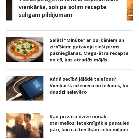
vienkārša, soli pa solim recepte
sulīgam pildījumam
Salāti “Minūte” ar burkāniem un
zirnīšiem: gatavoju tieši pirms
pasniegšanas. Mega-ātra recepte
no tā, kas atradās mājās
Kādā secībā jālādē telefons?
Vienkāršs inženieru noteikums, ko
daudzi neievēro
Kad privātā dzīve nonāk
starmešos: ietekmīgākie pasaules
pāri, kuru attiecībām seko miljoni