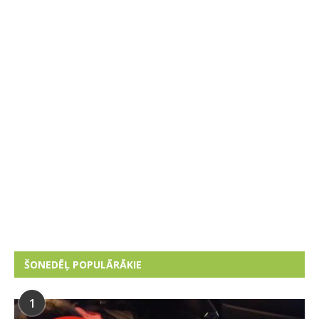
ŠONEDĒĻ POPULĀRĀKIE
1