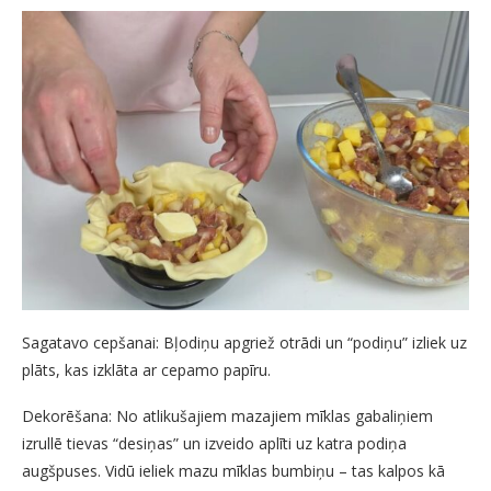
Sagatavo cepšanai: Bļodiņu apgriež otrādi un “podiņu” izliek uz
plāts, kas izklāta ar cepamo papīru.
Dekorēšana: No atlikušajiem mazajiem mīklas gabaliņiem
izrullē tievas “desiņas” un izveido aplīti uz katra podiņa
augšpuses. Vidū ieliek mazu mīklas bumbiņu – tas kalpos kā