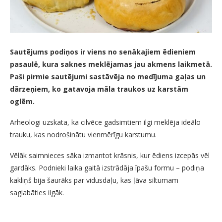
Sautējums podiņos ir viens no senākajiem ēdieniem
pasaulē, kura saknes meklējamas jau akmens laikmetā.
Paši pirmie sautējumi sastāvēja no medījuma gaļas un
dārzeņiem, ko gatavoja māla traukos uz karstām
oglēm.
Arheologi uzskata, ka cilvēce gadsimtiem ilgi meklēja ideālo
trauku, kas nodrošinātu vienmērīgu karstumu.
Vēlāk saimnieces sāka izmantot krāsnis, kur ēdiens izcepās vēl
gardāks. Podnieki laika gaitā izstrādāja īpašu formu – podiņa
kakliņš bija šaurāks par vidusdaļu, kas ļāva siltumam
saglabāties ilgāk.