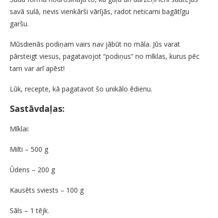
savā sulā, nevis vienkārši vārījās, radot neticami bagātīgu
garšu.
Mūsdienās podiņam vairs nav jābūt no māla. Jūs varat
pārsteigt viesus, pagatavojot “podiņus” no mīklas, kurus pēc
tam var arī apēst!
Lūk, recepte, kā pagatavot šo unikālo ēdienu.
Sastāvdaļas:
Mīklai:
Milti – 500 g
Ūdens – 200 g
Kausēts sviests – 100 g
Sāls – 1 tējk.