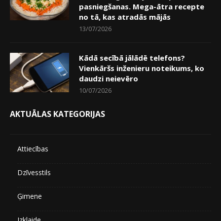
pasniegšanas. Mega-ātra recepte
no tā, kas atradās mājās
13/07/2026
Kādā secībā jālādē telefons?
Vienkāršs inženieru noteikums, ko
daudzi neievēro
10/07/2026
AKTUĀLAS KATEGORIJAS
Attiecības
Dzīvesstils
Ģimene
Izklaide