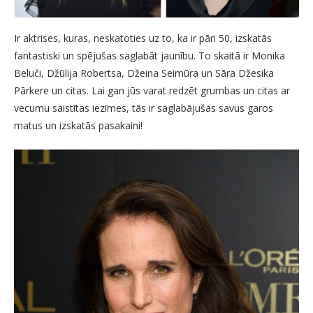
Ir aktrises, kuras, neskatoties uz to, ka ir pāri 50, izskatās
fantastiski un spējušas saglabāt jaunību. To skaitā ir Monika
Beluči, Džūlija Robertsa, Džeina Seimūra un Sāra Džesika
Pārkere un citas. Lai gan jūs varat redzēt grumbas un citas ar
vecumu saistītas iezīmes, tās ir saglabājušas savus garos
matus un izskatās pasakaini!