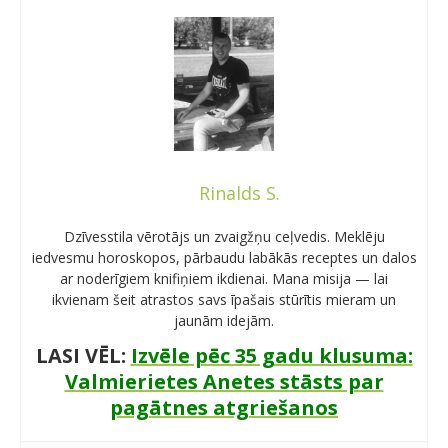
Rinalds S.
Dzīvesstila vērotājs un zvaigžņu ceļvedis. Meklēju
iedvesmu horoskopos, pārbaudu labākās receptes un dalos
ar noderīgiem knifiņiem ikdienai. Mana misija — lai
ikvienam šeit atrastos savs īpašais stūrītis mieram un
jaunām idejām.
LASI VĒL:
Izvēle pēc 35 gadu klusuma:
Valmierietes Anetes stāsts par
pagātnes atgriešanos