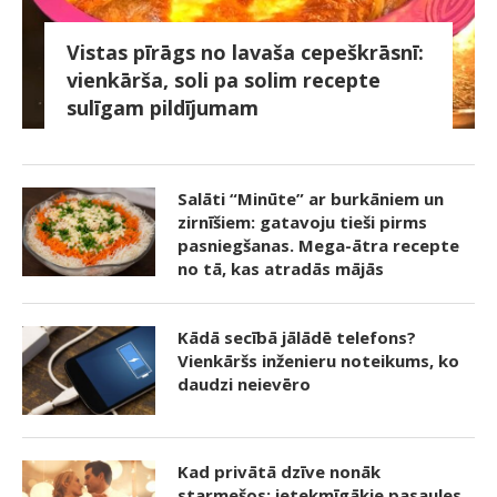
Vistas pīrāgs no lavaša cepeškrāsnī:
vienkārša, soli pa solim recepte
sulīgam pildījumam
Salāti “Minūte” ar burkāniem un
zirnīšiem: gatavoju tieši pirms
pasniegšanas. Mega-ātra recepte
no tā, kas atradās mājās
Kādā secībā jālādē telefons?
Vienkāršs inženieru noteikums, ko
daudzi neievēro
Kad privātā dzīve nonāk
starmešos: ietekmīgākie pasaules