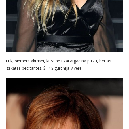
Lūk, piemērs aktrisei, kura ne tikai atgādina puiku, bet arī
izskatās pēc tantes. Šī ir Sigurdnija Vīvere.