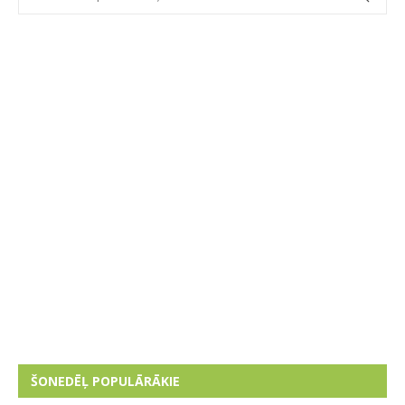
ŠONEDĒĻ POPULĀRĀKIE