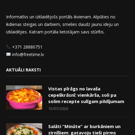
Informatīvs un izklaidējošs portāls ikvienam. Atpūties no
ikdienas steigas un darbiem, smelies daudz jaunu ideju un
izklaidējies. Katram portāla lietotājam savs stūrītis.
+371 28880751
info@freetime.lv
AKTUĀLI RAKSTI
Vistas pīrāgs no lavaša
cepeškrāsnī: vienkārša, soli pa
solim recepte sulīgam pildījumam
15/07/2026
Salāti “Minūte” ar burkāniem un
zirnīšiem: gatavoju tieši pirms