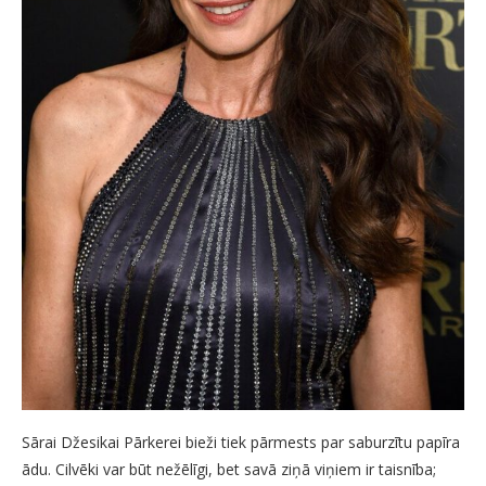
Sārai Džesikai Pārkerei bieži tiek pārmests par saburzītu papīra
ādu. Cilvēki var būt nežēlīgi, bet savā ziņā viņiem ir taisnība;