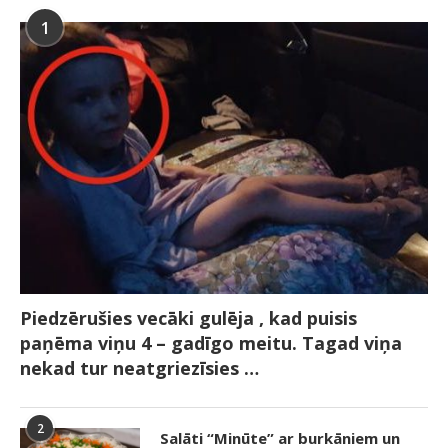
1
Piedzērušies vecāki gulēja , kad puisis
paņēma viņu 4 – gadīgo meitu. Tagad viņa
nekad tur neatgriezīsies …
2
Salāti “Minūte” ar burkāniem un