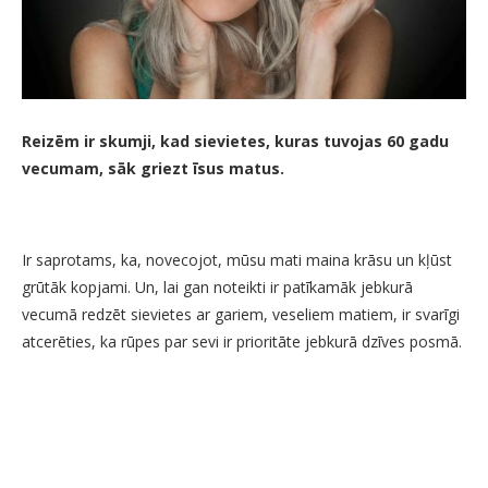
Reizēm ir skumji, kad sievietes, kuras tuvojas 60 gadu
vecumam, sāk griezt īsus matus.
Ir saprotams, ka, novecojot, mūsu mati maina krāsu un kļūst
grūtāk kopjami. Un, lai gan noteikti ir patīkamāk jebkurā
vecumā redzēt sievietes ar gariem, veseliem matiem, ir svarīgi
atcerēties, ka rūpes par sevi ir prioritāte jebkurā dzīves posmā.