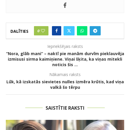
0
DALĪTIES
Iepriekšējais raksts
“Nora, glāb mani” – naktī pie manām durvīm pieklauvēja
izmisusi sirma kaimiņiene. Viņai šķita, ka viņas mitekli
noticis šis …
Nākamais raksts
Lūk, kā izskatās sievietes nulles izmēra krūtis, kad viņa
valkā šo tērpu
SAISTĪTIE RAKSTI