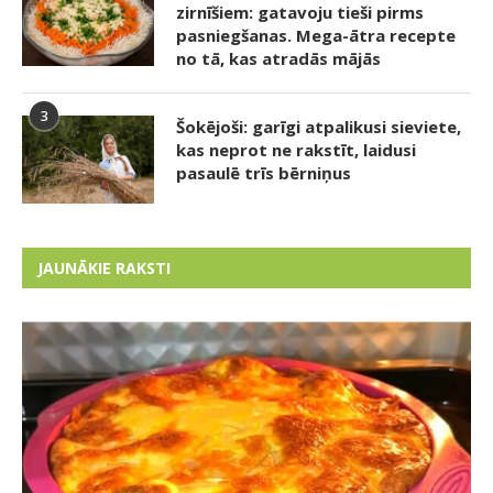
zirnīšiem: gatavoju tieši pirms
pasniegšanas. Mega-ātra recepte
no tā, kas atradās mājās
3
Šokējoši: garīgi atpalikusi sieviete,
kas neprot ne rakstīt, laidusi
pasaulē trīs bērniņus
JAUNĀKIE RAKSTI