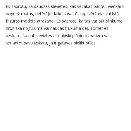
Es saprotu, ka daudzas sievietes, kas vecākas par 50, vienkārši
nogriež matus, netērējot laiku sava tēla apsvēršanai vai īstā
frizūras modeļa atrašanai. Es saprotu, ka tas var būt slinkuma,
hroniska noguruma vai naudas trūkuma dēļ. Tomēr es
uzskatu, ka pat sievietes ar dabiski plāniem matiem var
izmantot savu izskatu, ja ir gatavas pielikt pūles.