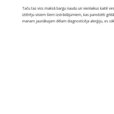
Taču tas viss maksā bargu naudu un vienlaikus kaitē ve
iztērēju visiem šiem izstrādājumiem, kas paredzēti grīd
manam jaunākajam dēlam diagnosticēja alerģiju, es sā