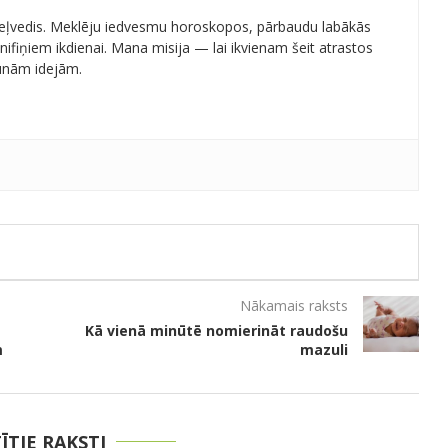
 ceļvedis. Meklēju iedvesmu horoskopos, pārbaudu labākās
ifiņiem ikdienai. Mana misija — lai ikvienam šeit atrastos
aunām idejām.
Nākamais raksts
Kā vienā minūtē nomierināt raudošu
m
mazuli
TĪTIE RAKSTI