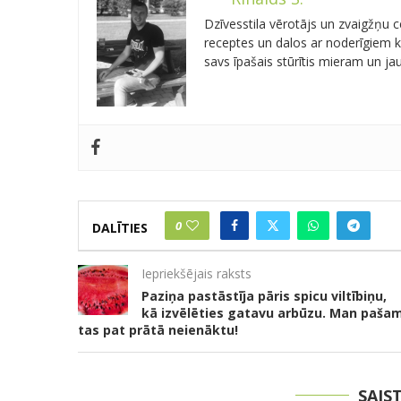
Dzīvesstila vērotājs un zvaigžņu
receptes un dalos ar noderīgiem kn
savs īpašais stūrītis mieram un j
0
DALĪTIES
Iepriekšējais raksts
Paziņa pastāstīja pāris spicu viltībiņu,
kā izvēlēties gatavu arbūzu. Man paša
tas pat prātā neienāktu!
SAIS