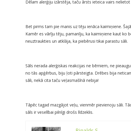
Dēlam alerģiju izārstēja, taču ārsts ieteica vairs neli
Bet pirms tam pie manis uz tēju ienāca kaimiņiene. Šajā 
Kamēr es vārīju tēju, pamanīju, ka kaimiņiene kaut ko b
neuztraukties un atklāja, ka piebērusi tikai parastu sāli.
Sāls nerada alerģiskas reakcijas ne bērniem, ne pieau
no tās apģērbus, biju ļoti pārsteigta. Drēbes bija netic
sāli, nekā cita taču veļasmašīnā nebija!
Tāpēc tagad mazgājot veļu, vienmēr pievienoju sāli. Tād
sāls ir veselībai pilnīgi drošs līdzeklis.
Rinalds S.