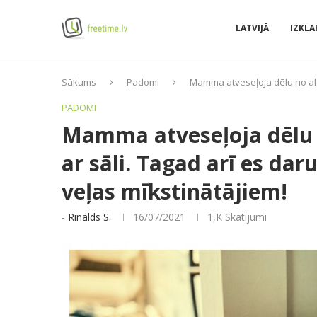
LATVIJĀ
IZKLA
Sākums
Padomi
Mamma atveseļoja dēlu no aler
PADOMI
Mamma atveseļoja dēlu n
ar sāli. Tagad arī es da
veļas mīkstinātājiem!
-
Rinalds S.
16/07/2021
1,K
Skatījumi