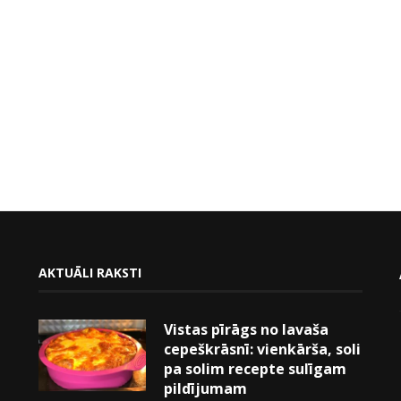
AKTUĀLI RAKSTI
Vistas pīrāgs no lavaša
cepeškrāsnī: vienkārša, soli
pa solim recepte sulīgam
pildījumam