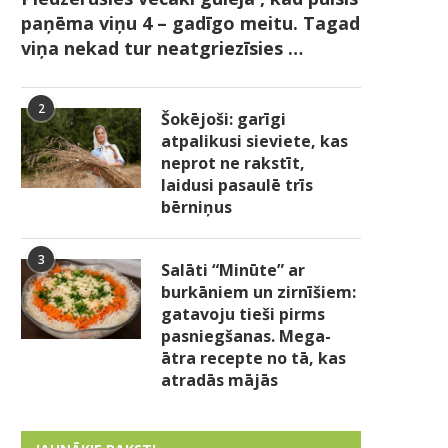
paņēma viņu 4 – gadīgo meitu. Tagad
viņa nekad tur neatgriezīsies …
2
Šokējoši: garīgi
atpalikusi sieviete, kas
neprot ne rakstīt,
laidusi pasaulē trīs
bērniņus
3
Salāti “Minūte” ar
burkāniem un zirnīšiem:
gatavoju tieši pirms
pasniegšanas. Mega-
ātra recepte no tā, kas
atradās mājās