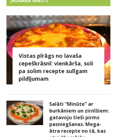
JAUNĀKIE RAKSTI
Vistas pīrāgs no lavaša
cepeškrāsnī: vienkārša, soli
pa solim recepte sulīgam
pildījumam
Salāti “Minūte” ar
burkāniem un zirnīšiem:
gatavoju tieši pirms
pasniegšanas. Mega-
ātra recepte no tā, kas