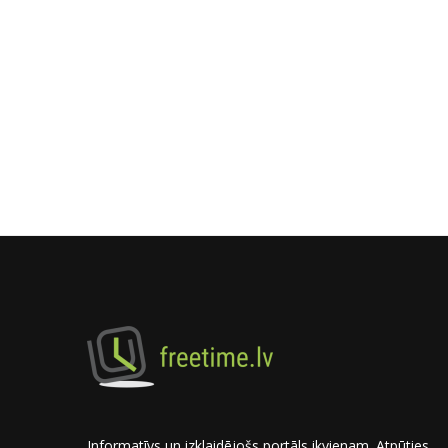
Informatīvs un izklaidējošs portāls ikvienam. Atpūties