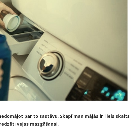
nedomājot par to sastāvu. Skapī man mājās ir liels skaits
aredzēti veļas mazgāšanai.