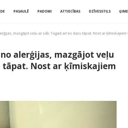
IDE
PASAULĒ
PADOMI
ATTIECĪBAS
DZĪVESSTILS
ĢIM
ģijas, mazgājot veļu ar sāli. Tagad arī es daru tāpat. Nost ar ķīmiskajiem 
o alerģijas, mazgājot veļu
ru tāpat. Nost ar ķīmiskajiem