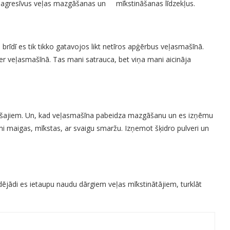
etot agresīvus veļas mazgāšanas un mīkstināšanas līdzekļus.
brīdī es tik tikko gatavojos likt netīros apģērbus veļasmašīnā.
er veļasmašīnā. Tas mani satrauca, bet viņa mani aicināja
gušajiem. Un, kad veļasmašīna pabeidza mazgāšanu un es izņēmu
ami maigas, mīkstas, ar svaigu smaržu. Izņemot šķidro pulveri un
ējādi es ietaupu naudu dārgiem veļas mīkstinātājiem, turklāt