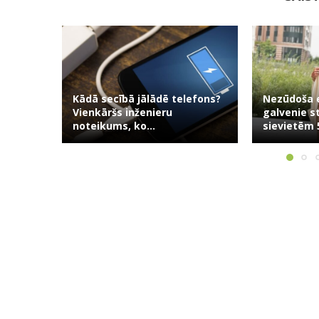
efons?
Nezūdoša elegance: 10
galvenie stila padomi
Kafija nav 
sievietēm 50+
garšīgi rīta