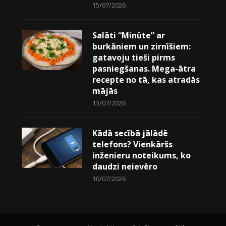
15/07/2026
Salāti “Minūte” ar
burkāniem un zirnīšiem:
gatavoju tieši pirms
pasniegšanas. Mega-ātra
recepte no tā, kas atradās
mājās
13/07/2026
Kādā secībā jālādē
telefons? Vienkāršs
inženieru noteikums, ko
daudzi neievēro
10/07/2026