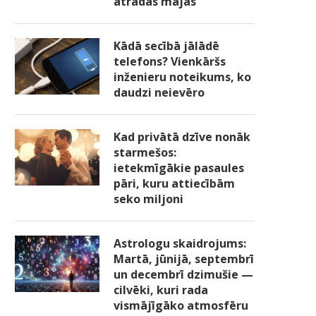
atradās mājās
Kādā secībā jālādē
telefons? Vienkāršs
inženieru noteikums, ko
daudzi neievēro
Kad privātā dzīve nonāk
starmešos:
ietekmīgākie pasaules
pāri, kuru attiecībām
seko miljoni
Astrologu skaidrojums:
Martā, jūnijā, septembrī
un decembrī dzimušie —
cilvēki, kuri rada
vismājīgāko atmosfēru