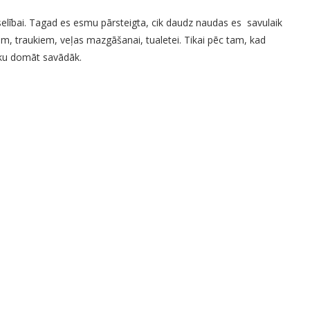
selībai. Tagad es esmu pārsteigta, cik daudz naudas es savulaik
ām, traukiem, veļas mazgāšanai, tualetei. Tikai pēc tam, kad
ku domāt savādāk.