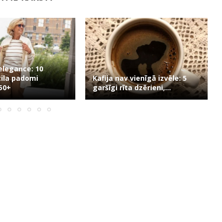
Lieldienu olas “Kosmoss”:
vienīgā izvēle: 5
dabiskās krāsošanas maģija,
 dzērieni,...
izmantojot karkadē...