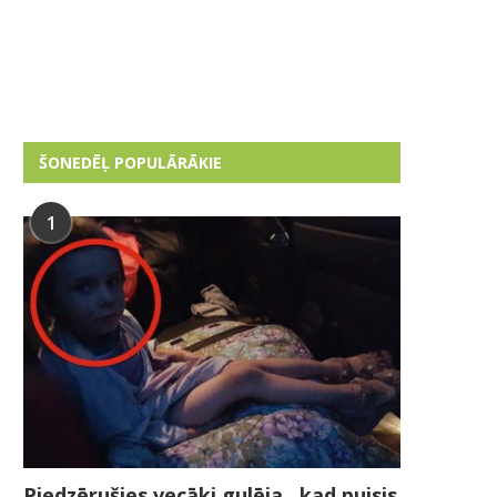
ŠONEDĒĻ POPULĀRĀKIE
1
Piedzērušies vecāki gulēja , kad puisis