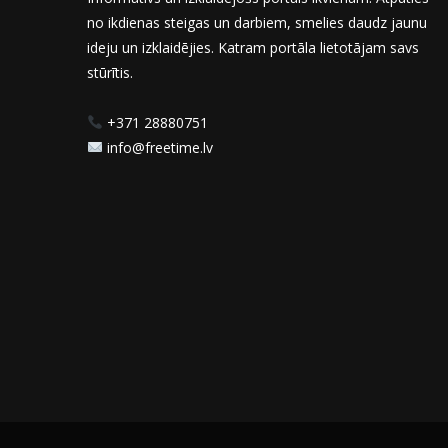
no ikdienas steigas un darbiem, smelies daudz jaunu
ideju un izklaidējies. Katram portāla lietotājam savs
stūrītis.
+371 28880751
info@freetime.lv