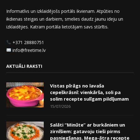
Informatīvs un izklaidējošs portāls ikvienam. Atpūties no
ikdienas steigas un darbiem, smelies daudz jaunu ideju un
izklaidējies. Katram portāla lietotājam savs stūrītis.
+371 28880751
info@freetime.lv
AKTUĀLI RAKSTI
Vistas pīrāgs no lavaša
cepeškrāsnī: vienkārša, soli pa
solim recepte sulīgam pildījumam
15/07/2026
Salāti “Minūte” ar burkāniem un
zirnīšiem: gatavoju tieši pirms
pasniegšanas. Mega-ātra recepte