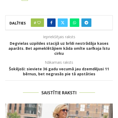
0
DALĪTIES
Iepriekšējais raksts
Degvielas uzpildes stacijā uz brīdi nestrādāja kases
aparāts. Bet apmeklētājiem kāda omīte sarīkoja īstu
cirku
Nākamais raksts
Šokējoši: sieviete 36 gadu vecumā jau dzemdējusi 11
bērnus, bet negrasās pie tā apstāties
SAISTĪTIE RAKSTI