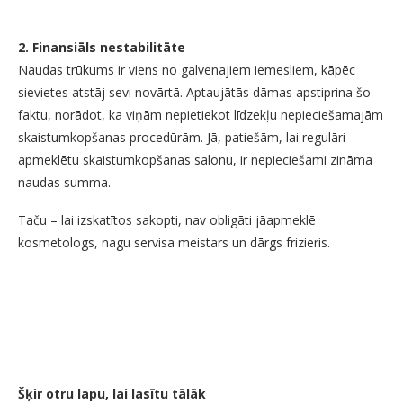
2. Finansiāls nestabilitāte
Naudas trūkums ir viens no galvenajiem iemesliem, kāpēc
sievietes atstāj sevi novārtā. Aptaujātās dāmas apstiprina šo
faktu, norādot, ka viņām nepietiekot līdzekļu nepieciešamajām
skaistumkopšanas procedūrām. Jā, patiešām, lai regulāri
apmeklētu skaistumkopšanas salonu, ir nepieciešami zināma
naudas summa.
Taču – lai izskatītos sakopti, nav obligāti jāapmeklē
kosmetologs, nagu servisa meistars un dārgs frizieris.
Šķir otru lapu, lai lasītu tālāk