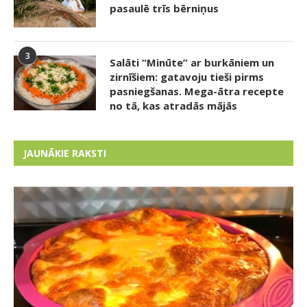
pasaulē trīs bērniņus
3
Salāti “Minūte” ar burkāniem un
zirnīšiem: gatavoju tieši pirms
pasniegšanas. Mega-ātra recepte
no tā, kas atradās mājās
JAUNĀKIE RAKSTI