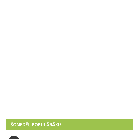
ŠONEDĒĻ POPULĀRĀKIE