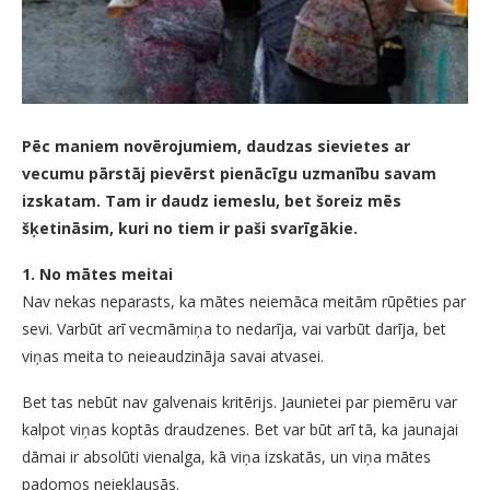
Pēc maniem novērojumiem, daudzas sievietes ar
vecumu pārstāj pievērst pienācīgu uzmanību savam
izskatam. Tam ir daudz iemeslu, bet šoreiz mēs
šķetināsim, kuri no tiem ir paši svarīgākie.
1. No mātes meitai
Nav nekas neparasts, ka mātes neiemāca meitām rūpēties par
sevi. Varbūt arī vecmāmiņa to nedarīja, vai varbūt darīja, bet
viņas meita to neieaudzināja savai atvasei.
Bet tas nebūt nav galvenais kritērijs. Jaunietei par piemēru var
kalpot viņas koptās draudzenes. Bet var būt arī tā, ka jaunajai
dāmai ir absolūti vienalga, kā viņa izskatās, un viņa mātes
padomos neieklausās.