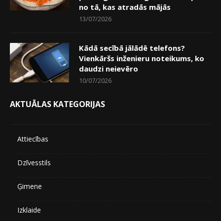
no tā, kas atradās mājās
13/07/2026
Kādā secībā jālādē telefons?
Vienkāršs inženieru noteikums, ko
daudzi neievēro
10/07/2026
AKTUĀLAS KATEGORIJAS
Attiecības
Dzīvesstils
Ģimene
Izklaide