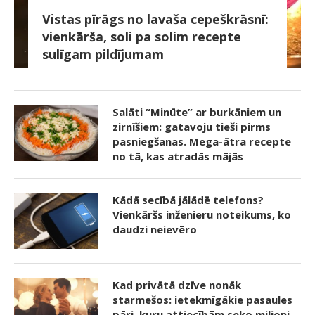
Vistas pīrāgs no lavaša cepeškrāsnī:
vienkārša, soli pa solim recepte
sulīgam pildījumam
Salāti “Minūte” ar burkāniem un
zirnīšiem: gatavoju tieši pirms
pasniegšanas. Mega-ātra recepte
no tā, kas atradās mājās
Kādā secībā jālādē telefons?
Vienkāršs inženieru noteikums, ko
daudzi neievēro
Kad privātā dzīve nonāk
starmešos: ietekmīgākie pasaules
pāri, kuru attiecībām seko miljoni