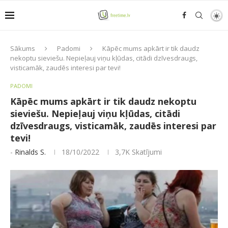
Sākums
Padomi
Kāpēc mums apkārt ir tik daudz
nekoptu sieviešu. Nepieļauj viņu kļūdas, citādi dzīvesdraugs,
visticamāk, zaudēs interesi par tevi!
PADOMI
Kāpēc mums apkārt ir tik daudz nekoptu
sieviešu. Nepieļauj viņu kļūdas, citādi
dzīvesdraugs, visticamāk, zaudēs interesi par
tevi!
-
Rinalds S.
18/10/2022
3,7K
Skatījumi