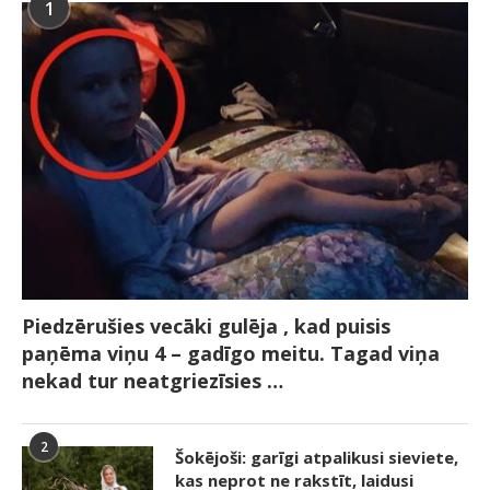
1
Piedzērušies vecāki gulēja , kad puisis
paņēma viņu 4 – gadīgo meitu. Tagad viņa
nekad tur neatgriezīsies …
2
Šokējoši: garīgi atpalikusi sieviete,
kas neprot ne rakstīt, laidusi