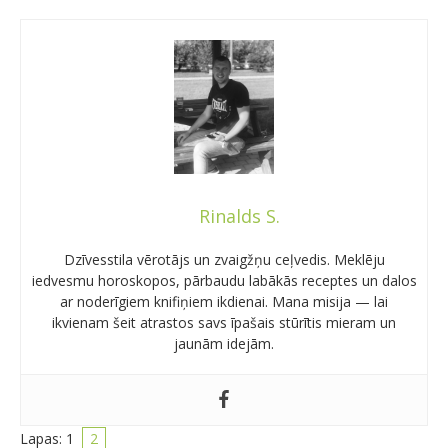
Rinalds S.
Dzīvesstila vērotājs un zvaigžņu ceļvedis. Meklēju
iedvesmu horoskopos, pārbaudu labākās receptes un dalos
ar noderīgiem knifiņiem ikdienai. Mana misija — lai
ikvienam šeit atrastos savs īpašais stūrītis mieram un
jaunām idejām.
Lapas:
1
2