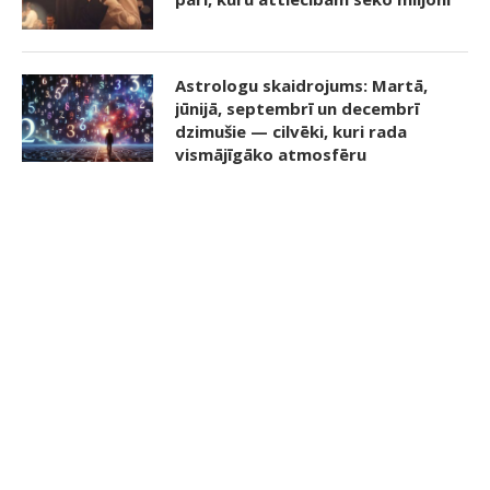
Astrologu skaidrojums: Martā,
jūnijā, septembrī un decembrī
dzimušie — cilvēki, kuri rada
vismājīgāko atmosfēru