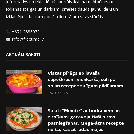
Informatīvs un izklaidējošs portāls ikvienam. Atpūties no
ikdienas steigas un darbiem, smelies daudz jaunu ideju un
izklaidējies. Katram portāla lietotājam savs stūrītis.
+371 28880751
info@freetime.lv
AKTUĀLI RAKSTI
Vistas pīrāgs no lavaša
cepeškrāsnī: vienkārša, soli pa
solim recepte sulīgam pildījumam
15/07/2026
Salāti “Minūte” ar burkāniem un
zirnīšiem: gatavoju tieši pirms
pasniegšanas. Mega-ātra recepte
no tā, kas atradās mājās