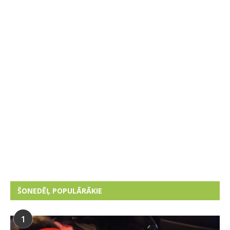
ŠONEDĒĻ POPULĀRĀKIE
1