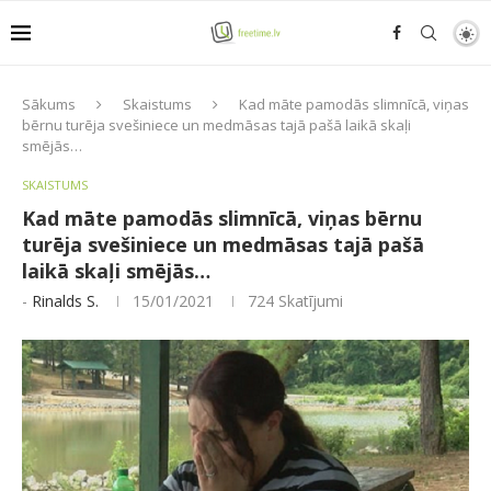
Sākums
Skaistums
Kad māte pamodās slimnīcā, viņas
bērnu turēja svešiniece un medmāsas tajā pašā laikā skaļi
smējās…
SKAISTUMS
Kad māte pamodās slimnīcā, viņas bērnu
turēja svešiniece un medmāsas tajā pašā
laikā skaļi smējās…
-
Rinalds S.
15/01/2021
724
Skatījumi