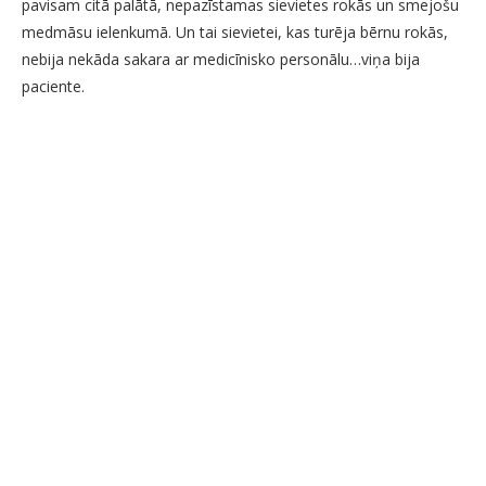
pavisam citā palātā, nepazīstamas sievietes rokās un smejošu
medmāsu ielenkumā. Un tai sievietei, kas turēja bērnu rokās,
nebija nekāda sakara ar medicīnisko personālu…viņa bija
paciente.