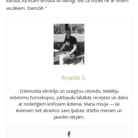
kārtībā, ka esam drošībā un laimīgi. Bet tā notiek ne ar visiem
vecākiem. Diemžēl .”
Rinalds S.
Dzīvesstila vērotājs un zvaigžņu ceļvedis. Meklēju
iedvesmu horoskopos, pārbaudu labākās receptes un dalos
ar noderīgiem knifiņiem ikdienai. Mana misija — lai
ikvienam šeit atrastos savs īpašais stūrītis mieram un
jaunām idejām.