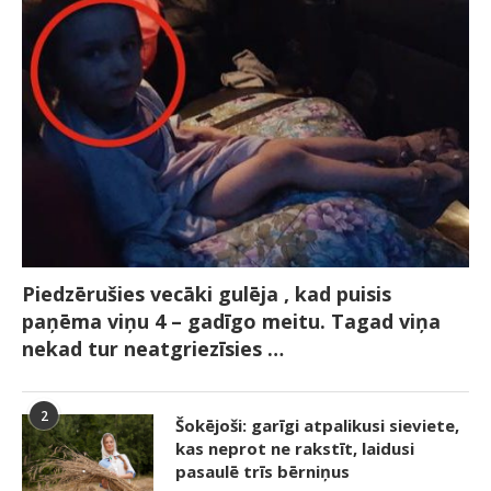
Piedzērušies vecāki gulēja , kad puisis
paņēma viņu 4 – gadīgo meitu. Tagad viņa
nekad tur neatgriezīsies …
2
Šokējoši: garīgi atpalikusi sieviete,
kas neprot ne rakstīt, laidusi
pasaulē trīs bērniņus