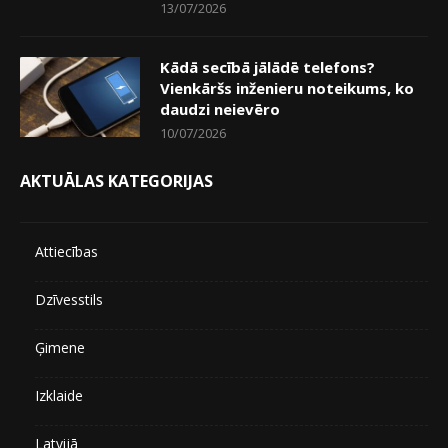
13/07/2026
Kādā secībā jālādē telefons?
Vienkāršs inženieru noteikums, ko
daudzi neievēro
10/07/2026
AKTUĀLAS KATEGORIJAS
Attiecības
Dzīvesstils
Ģimene
Izklaide
Latvijā