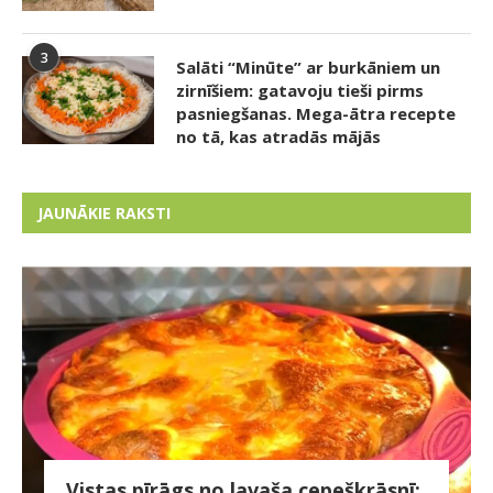
3
Salāti “Minūte” ar burkāniem un
zirnīšiem: gatavoju tieši pirms
pasniegšanas. Mega-ātra recepte
no tā, kas atradās mājās
JAUNĀKIE RAKSTI
Vistas pīrāgs no lavaša cepeškrāsnī: