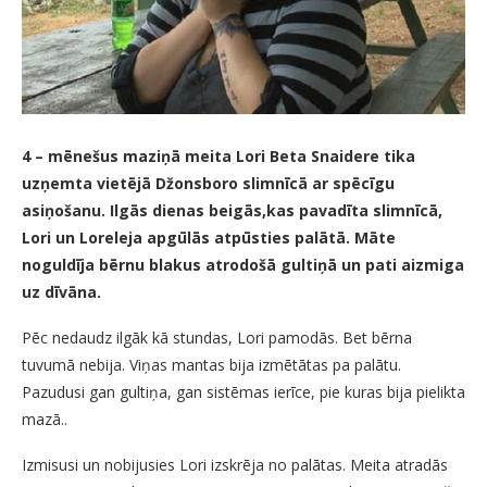
4 – mēnešus maziņā meita Lori Beta Snaidere tika
uzņemta vietējā Džonsboro slimnīcā ar spēcīgu
asiņošanu. Ilgās dienas beigās,kas pavadīta slimnīcā,
Lori un Loreleja apgūlās atpūsties palātā. Māte
noguldīja bērnu blakus atrodošā gultiņā un pati aizmiga
uz dīvāna.
Pēc nedaudz ilgāk kā stundas, Lori pamodās. Bet bērna
tuvumā nebija. Viņas mantas bija izmētātas pa palātu.
Pazudusi gan gultiņa, gan sistēmas ierīce, pie kuras bija pielikta
mazā..
Izmisusi un nobijusies Lori izskrēja no palātas. Meita atradās