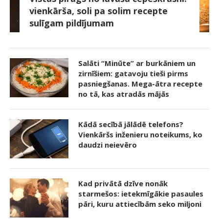
vienkārša, soli pa solim recepte
sulīgam pildījumam
Salāti “Minūte” ar burkāniem un
zirnīšiem: gatavoju tieši pirms
pasniegšanas. Mega-ātra recepte
no tā, kas atradās mājās
Kādā secībā jālādē telefons?
Vienkāršs inženieru noteikums, ko
daudzi neievēro
Kad privātā dzīve nonāk
starmešos: ietekmīgākie pasaules
pāri, kuru attiecībām seko miljoni