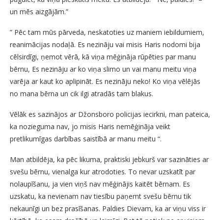
un mēs aizgājām.”
” Pēc tam mūs pārveda, neskatoties uz maniem iebildumiem,
reanimācijas nodaļā. Es nezināju vai misis Haris nodomi bija
cēlsirdīgi, ņemot vērā, kā viņa mēģināja rūpēties par manu
bērnu, Es nezināju ar ko viņa slimo un vai manu meitu viņa
varēja ar kaut ko aplipināt. Es nezināju neko! Ko viņa vēlējās
no mana bērna un cik ilgi atradās tam blakus.
Vēlāk es sazinājos ar Džonsboro policijas iecirkni, man pateica,
ka nozieguma nav, jo misis Haris nemēģināja veikt
pretlikumīgas darbības saistībā ar manu meitu “.
Man atbildēja, ka pēc likuma, praktiski jebkurš var sazināties ar
svešu bērnu, vienalga kur atrodoties. To nevar uzskatīt par
nolaupīšanu, ja vien viņš nav mēģinājis kaitēt bērnam. Es
uzskatu, ka nevienam nav tiesību paņemt svešu bērnu tik
nekaunīgi un bez prasīšanas. Paldies Dievam, ka ar viņu viss ir