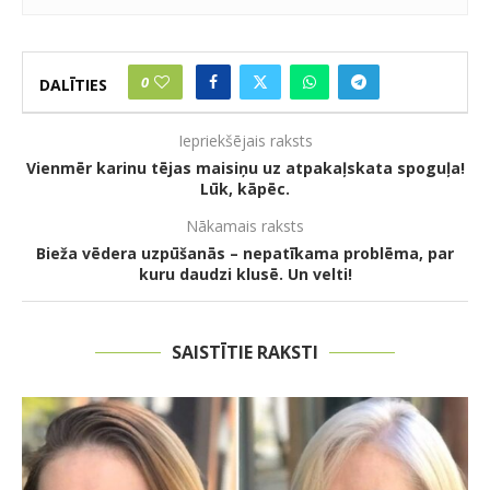
0
DALĪTIES
Iepriekšējais raksts
Vienmēr karinu tējas maisiņu uz atpakaļskata spoguļa!
Lūk, kāpēc.
Nākamais raksts
Bieža vēdera uzpūšanās – nepatīkama problēma, par
kuru daudzi klusē. Un velti!
SAISTĪTIE RAKSTI