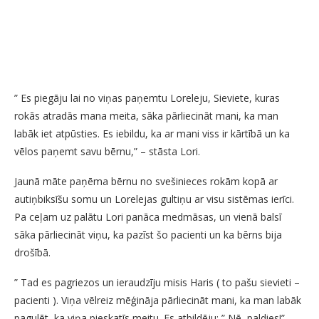
” Es piegāju lai no viņas paņemtu Loreleju, Sieviete, kuras
rokās atradās mana meita, sāka pārliecināt mani, ka man
labāk iet atpūsties. Es iebildu, ka ar mani viss ir kārtībā un ka
vēlos paņemt savu bērnu,” – stāsta Lori.
Jaunā māte paņēma bērnu no svešinieces rokām kopā ar
autiņbiksīšu somu un Lorelejas gultiņu ar visu sistēmas ierīci.
Pa ceļam uz palātu Lori panāca medmāsas, un vienā balsī
sāka pārliecināt viņu, ka pazīst šo pacienti un ka bērns bija
drošībā.
” Tad es pagriezos un ieraudzīju misis Haris ( to pašu sievieti –
pacienti ). Viņa vēlreiz mēģināja pārliecināt mani, ka man labāk
pagulēt, ka viņa pieskatīs meitu. Es atbildēju: ” Nē, paldies!” –