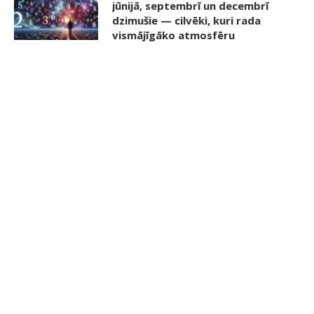
jūnijā, septembrī un decembrī
dzimušie — cilvēki, kuri rada
vismājīgāko atmosfēru