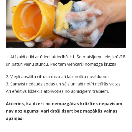
1. Atšķaidi etiķi ar ūdeni attiecībā 1:1. Šo maisījumu ielej krūzītē
un paturi vienu stundu. Pēc tam vienkārši nomazgā krūzīti!
2. Viegli apsālīta citrusa miza arī labi notīra nosēdumus.
3. Samaisi nedaudz sodas un sāls un labi notīri netīrās vietas.
Arī efektīvs līdzeklis atbrīvoties no apnicīgiem traipiem.
Atceries, ka dzert no nemazgātas krūzītes nepavisam
nav noziegums! Vari droši dzert bez mazākās vainas
apziņas!