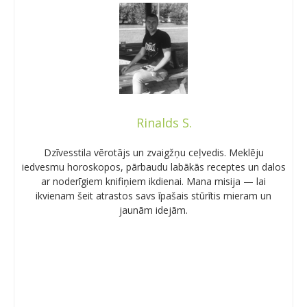
Rinalds S.
Dzīvesstila vērotājs un zvaigžņu ceļvedis. Meklēju
iedvesmu horoskopos, pārbaudu labākās receptes un dalos
ar noderīgiem knifiņiem ikdienai. Mana misija — lai
ikvienam šeit atrastos savs īpašais stūrītis mieram un
jaunām idejām.