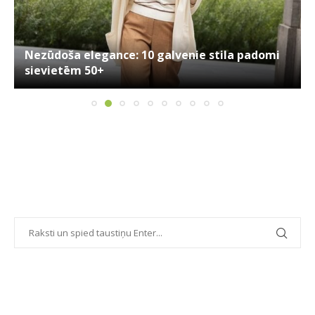
Nezūdoša elegance: 10 galvenie stila padomi
sievietēm 50+