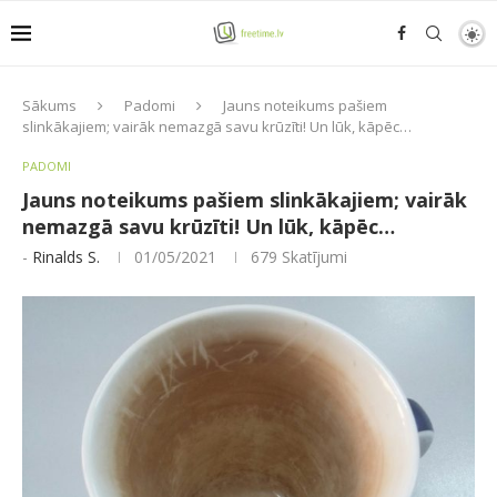
Sākums
Padomi
Jauns noteikums pašiem
slinkākajiem; vairāk nemazgā savu krūzīti! Un lūk, kāpēc…
PADOMI
Jauns noteikums pašiem slinkākajiem; vairāk
nemazgā savu krūzīti! Un lūk, kāpēc…
-
Rinalds S.
01/05/2021
679
Skatījumi