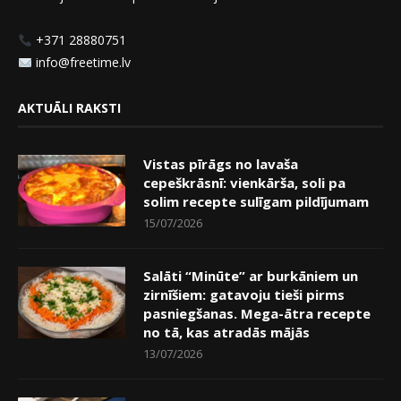
+371 28880751
info@freetime.lv
AKTUĀLI RAKSTI
Vistas pīrāgs no lavaša
cepeškrāsnī: vienkārša, soli pa
solim recepte sulīgam pildījumam
15/07/2026
Salāti “Minūte” ar burkāniem un
zirnīšiem: gatavoju tieši pirms
pasniegšanas. Mega-ātra recepte
no tā, kas atradās mājās
13/07/2026