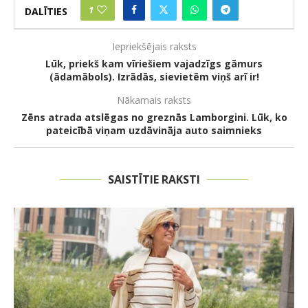
1
DALĪTIES
Iepriekšējais raksts
Lūk, priekš kam vīriešiem vajadzīgs gāmurs
(ādamābols). Izrādās, sievietēm viņš arī ir!
Nākamais raksts
Zēns atrada atslēgas no greznās Lamborgini. Lūk, ko
pateicībā viņam uzdāvināja auto saimnieks
SAISTĪTIE RAKSTI