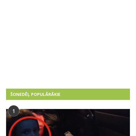
ŠONEDĒĻ POPULĀRĀKIE
1