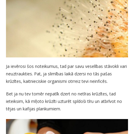
Ja ievērosi šos noteikumus, tad par savu veselības stāvokli vari
neuztraukties. Pat, ja slimības laikā dzersi no tās pašas
krūzītes, kaitnieciskie organismi otrreiz tevi neinficēs.
Bet ja nu tev tomēr nepatīk dzert no netīras krūzītes, tad
ieteiksim, kā mīļoto krūzīti uzturēt spīdoši tīru un atbrīvot no
tējas un kafijas plankumiem.