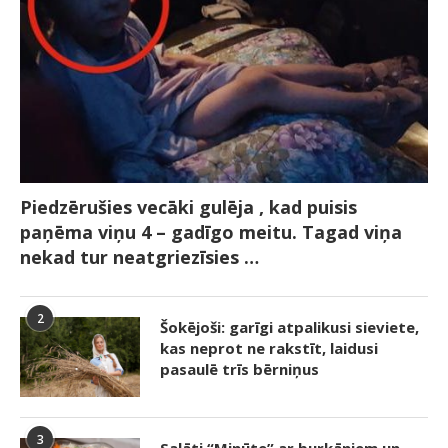
Piedzērušies vecāki gulēja , kad puisis
paņēma viņu 4 – gadīgo meitu. Tagad viņa
nekad tur neatgriezīsies …
2
Šokējoši: garīgi atpalikusi sieviete,
kas neprot ne rakstīt, laidusi
pasaulē trīs bērniņus
3