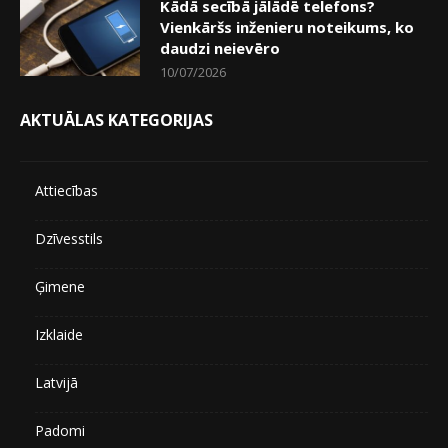
Kādā secībā jālādē telefons?
Vienkāršs inženieru noteikums, ko
daudzi neievēro
10/07/2026
AKTUĀLAS KATEGORIJAS
Attiecības
Dzīvesstils
Ģimene
Izklaide
Latvijā
Padomi