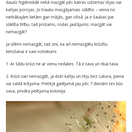
daudz higiēniskāk nekā mazgāt pēc katras izdzertas tējas vai
kafijas porcijas. Jo trauku mazgājamais sūklītis – viena no
netīrākajām lietām gan mājās, gan ofisā. Ja ir šaubas par
sūklīša tīrību, tad protams, rodas jautājums: mazgāt vai
nemazgāt?
Ja izlēmi nemazgāt, tad zini, ka arī nemazgātu krūzīšu
lietošanai ir savi noteikumi.
1. Ar šādu krūzi ne ar vienu nedalies. Tā ir tava un tikai tava.
2. Krūzi vari nemazgāt, ja dzer kafiju un tēju bez cukura, piena
vai saldā krējuma. Pretējā gadījumā jau pēc 7 dienām tev būs
sava, privāta pelējuma kolonija.