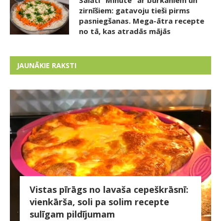
Salāti “Minūte” ar burkāniem un
zirnīšiem: gatavoju tieši pirms
pasniegšanas. Mega-ātra recepte
no tā, kas atradās mājās
JAUNĀKIE RAKSTI
Vistas pīrāgs no lavaša cepeškrāsnī:
vienkārša, soli pa solim recepte
sulīgam pildījumam