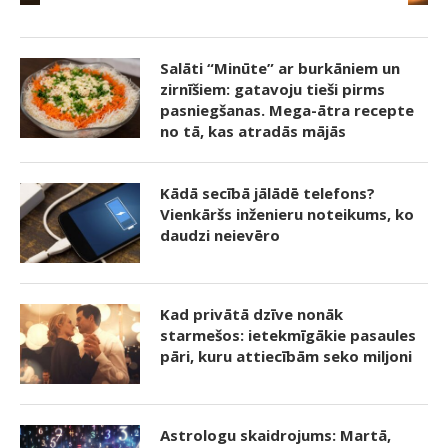
Salāti “Minūte” ar burkāniem un
zirnīšiem: gatavoju tieši pirms
pasniegšanas. Mega-ātra recepte
no tā, kas atradās mājās
Kādā secībā jālādē telefons?
Vienkāršs inženieru noteikums, ko
daudzi neievēro
Kad privātā dzīve nonāk
starmešos: ietekmīgākie pasaules
pāri, kuru attiecībām seko miljoni
Astrologu skaidrojums: Martā,