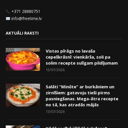
+371 28880751
info@freetime.lv
AKTUĀLI RAKSTI
Vistas pīrāgs no lavaša
cepeškrāsnī: vienkārša, soli pa
solim recepte sulīgam pildījumam
15/07/2026
Salāti “Minūte” ar burkāniem un
zirnīšiem: gatavoju tieši pirms
pasniegšanas. Mega-ātra recepte
no tā, kas atradās mājās
13/07/2026