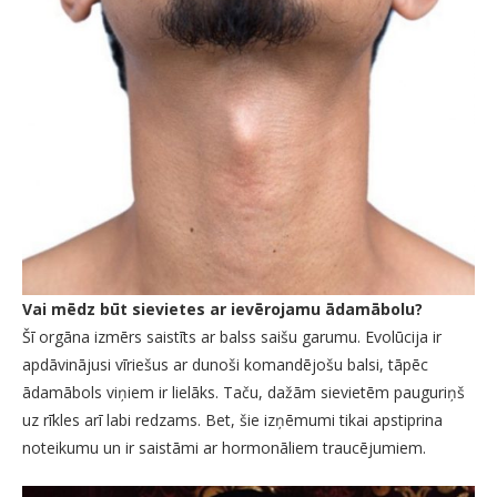
Vai mēdz būt sievietes ar ievērojamu ādamābolu?
Šī orgāna izmērs saistīts ar balss saišu garumu. Evolūcija ir
apdāvinājusi vīriešus ar dunoši komandējošu balsi, tāpēc
ādamābols viņiem ir lielāks. Taču, dažām sievietēm pauguriņš
uz rīkles arī labi redzams. Bet, šie izņēmumi tikai apstiprina
noteikumu un ir saistāmi ar hormonāliem traucējumiem.