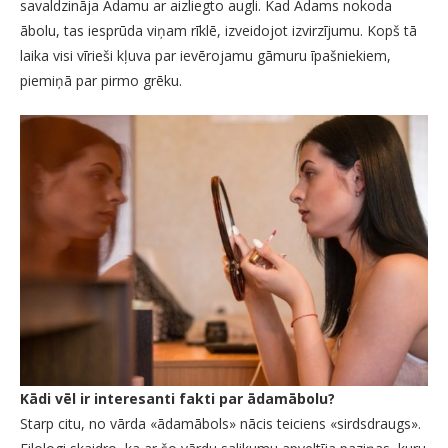
savaldzināja Ādamu ar aizliegto augli. Kad Ādams nokoda
ābolu, tas iesprūda viņam rīklē, izveidojot izvirzījumu. Kopš tā
laika visi vīrieši kļuva par ievērojamu gāmuru īpašniekiem,
piemiņā par pirmo grēku.
Kādi vēl ir interesanti fakti par ādamābolu?
Starp citu, no vārda «ādamābols» nācis teiciens «sirdsdraugs».