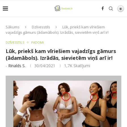
Sākums
Dzīvesstils
Lūk, priekš kam vīriešiem
vajadzīgs gāmurs (ādamābols). Izrādās, sievietēm viņš arī ir!
DZĪVESSTILS
PADOMI
Lūk, priekš kam vīriešiem vajadzīgs gāmurs
(ādamābols). Izrādās, sievietēm viņš arī ir!
-
Rinalds S.
30/04/2021
1,7K
Skatījumi