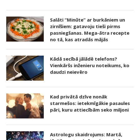
Salāti “Minūte” ar burkāniem un
zirnīšiem: gatavoju tieši pirms
pasniegšanas. Mega-ātra recepte
no tā, kas atradās mājās
Kādā secībā jālādē telefons?
Vienkāršs inženieru noteikums, ko
daudzi neievēro
Kad privātā dzīve nonāk
starmešos: ietekmīgākie pasaules
pāri, kuru attiecībām seko miljoni
Astrologu skaidrojums: Martā,