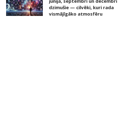
jūnijā, septembrī un decembrī
dzimušie — cilvēki, kuri rada
vismājīgāko atmosfēru