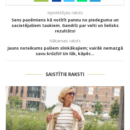
Iepriekšējais raksts
Sens paņēmiens kā notīrīt pannu no piedeguma un
sacietējušiem taukiem. Gandrīz par velti un lielisks
rezultāts!
Nākamais raksts
Jauns noteikums pašiem slinkākajiem; vairāk nemazgā
savu krūzīti! Un lūk, kāpēc…
SAISTĪTIE RAKSTI