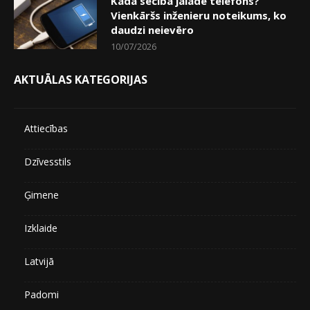
Kādā secībā jālādē telefons?
Vienkāršs inženieru noteikums, ko
daudzi neievēro
10/07/2026
AKTUĀLAS KATEGORIJAS
Attiecības
Dzīvesstils
Ģimene
Izklaide
Latvijā
Padomi