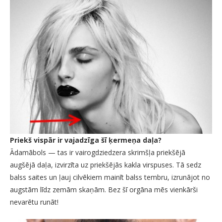
Priekš vispār ir vajadzīga šī ķermeņa daļa?
Ādamābols — tas ir vairogdziedzera skrimšļa priekšējā
augšējā daļa, izvirzīta uz priekšējās kakla virspuses. Tā sedz
balss saites un ļauj cilvēkiem mainīt balss tembru, izrunājot no
augstām līdz zemām skaņām. Bez šī orgāna mēs vienkārši
nevarētu runāt!