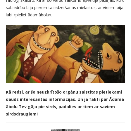
Filologi skaidro, ka ar šo vārdu salikumu apveltīja paziņas, kuru
sabiedrība bija pieņemta iedzeršanas mielastos, ar viņiem bija
labi «pieliet ādamābolu».
Kā redzi, ar šo neuzkrītošo orgānu saistītas pietiekami
daudz interesantas informācijas. Un ja fakti par Ādama
ābolu Tev gāja pie sirds, padalies ar tiem ar saviem
sirdsdraugiem!