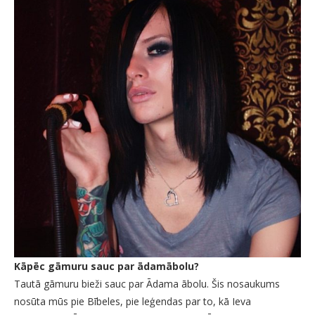
Kāpēc gāmuru sauc par ādamābolu?
Tautā gāmuru bieži sauc par Ādama ābolu. Šis nosaukums
nosūta mūs pie Bībeles, pie leģendas par to, kā Ieva