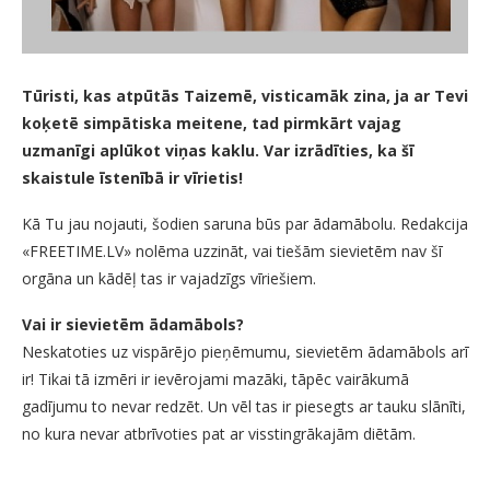
Tūristi, kas atpūtās Taizemē, visticamāk zina, ja ar Tevi
koķetē simpātiska meitene, tad pirmkārt vajag
uzmanīgi aplūkot viņas kaklu. Var izrādīties, ka šī
skaistule īstenībā ir vīrietis!
Kā Tu jau nojauti, šodien saruna būs par ādamābolu. Redakcija
«FREETIME.LV» nolēma uzzināt, vai tiešām sievietēm nav šī
orgāna un kādēļ tas ir vajadzīgs vīriešiem.
Vai ir sievietēm ādamābols?
Neskatoties uz vispārējo pieņēmumu, sievietēm ādamābols arī
ir! Tikai tā izmēri ir ievērojami mazāki, tāpēc vairākumā
gadījumu to nevar redzēt. Un vēl tas ir piesegts ar tauku slānīti,
no kura nevar atbrīvoties pat ar visstingrākajām diētām.