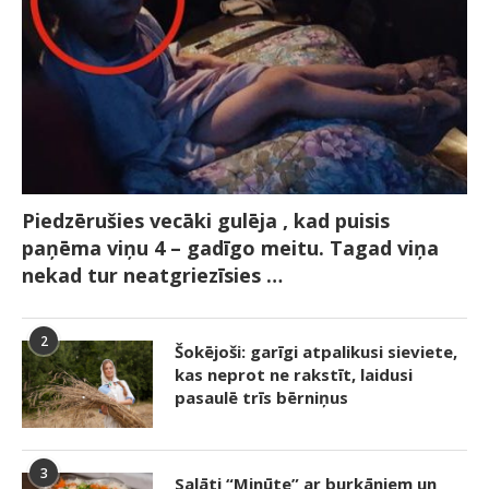
Piedzērušies vecāki gulēja , kad puisis
paņēma viņu 4 – gadīgo meitu. Tagad viņa
nekad tur neatgriezīsies …
2
Šokējoši: garīgi atpalikusi sieviete,
kas neprot ne rakstīt, laidusi
pasaulē trīs bērniņus
3
Salāti “Minūte” ar burkāniem un