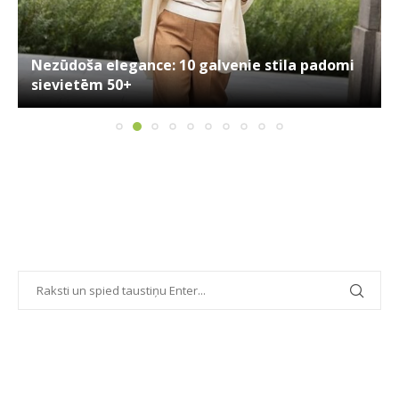
Nezūdoša elegance: 10 galvenie stila padomi
sievietēm 50+