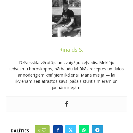
Rinalds S.
Dzīvesstila vērotājs un zvaigžņu ceļvedis. Meklēju
iedvesmu horoskopos, pārbaudu labākās receptes un dalos
ar noderīgiem knifiņiem ikdienai. Mana misija — lai
ikvienam šeit atrastos savs īpašais stūrītis mieram un
jaunām idejām.
0
DALĪTIES