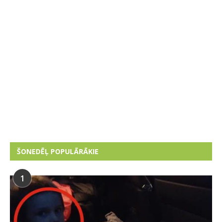
ŠONEDĒĻ POPULĀRĀKIE
1