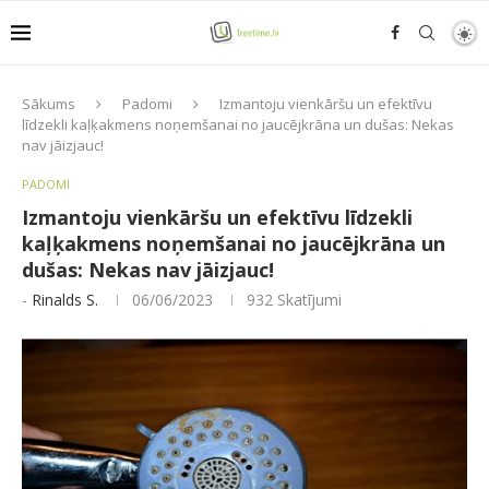
Sākums
Padomi
Izmantoju vienkāršu un efektīvu
līdzekli kaļķakmens noņemšanai no jaucējkrāna un dušas: Nekas
nav jāizjauc!
PADOMI
Izmantoju vienkāršu un efektīvu līdzekli
kaļķakmens noņemšanai no jaucējkrāna un
dušas: Nekas nav jāizjauc!
-
Rinalds S.
06/06/2023
932
Skatījumi