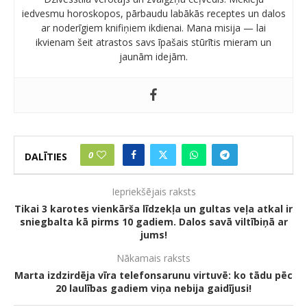
iedvesmu horoskopos, pārbaudu labākās receptes un dalos
ar noderīgiem knifiņiem ikdienai. Mana misija — lai
ikvienam šeit atrastos savs īpašais stūrītis mieram un
jaunām idejām.
0
DALĪTIES
Iepriekšējais raksts
Tikai 3 karotes vienkārša līdzekļa un gultas veļa atkal ir
sniegbalta kā pirms 10 gadiem. Dalos savā viltībiņā ar
jums!
Nākamais raksts
Marta izdzirdēja vīra telefonsarunu virtuvē: ko tādu pēc
20 laulības gadiem viņa nebija gaidījusi!