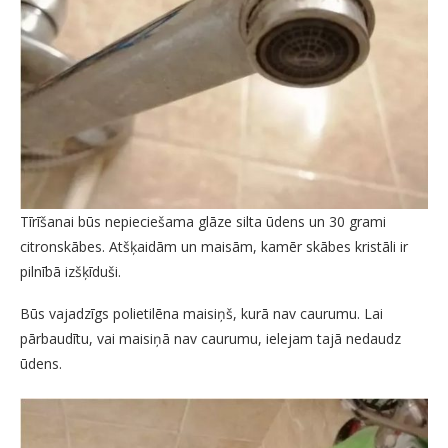
Tīrīšanai būs nepieciešama glāze silta ūdens un 30 grami
citronskābes. Atšķaidām un maisām, kamēr skābes kristāli ir
pilnībā izšķīduši.
Būs vajadzīgs polietilēna maisiņš, kurā nav caurumu. Lai
pārbaudītu, vai maisiņā nav caurumu, ielejam tajā nedaudz
ūdens.