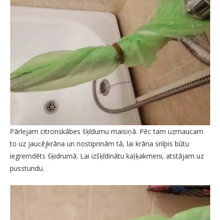
Pārlejam citronskābes šķīdumu maisiņā. Pēc tam uzmaucam
to uz jaucējkrāna un nostiprinām tā, lai krāna snīpis būtu
iegremdēts šķidrumā. Lai izšķīdinātu kaļķakmeni, atstājam uz
pusstundu.