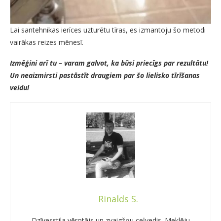
Lai santehnikas ierīces uzturētu tīras, es izmantoju šo metodi
vairākas reizes mēnesī.
Izmēģini arī tu – varam galvot, ka būsi priecīgs par rezultātu!
Un neaizmirsti pastāstīt draugiem par šo lielisko tīrīšanas
veidu!
Rinalds S.
Dzīvesstila vērotājs un zvaigžņu ceļvedis. Meklēju