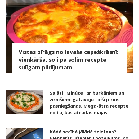
Vistas pīrāgs no lavaša cepeškrāsnī:
vienkārša, soli pa solim recepte
sulīgam pildījumam
Salāti “Minūte” ar burkāniem un
zirnīšiem: gatavoju tieši pirms
pasniegšanas. Mega-ātra recepte
no tā, kas atradās mājās
Kādā secībā jālādē telefons?
Vienkāršs inženieru noteikums, ko