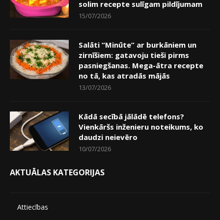
solim recepte sulīgam pildījumam
15/07/2026
Salāti “Minūte” ar burkāniem un
zirnīšiem: gatavoju tieši pirms
pasniegšanas. Mega-ātra recepte
no tā, kas atradās mājās
13/07/2026
Kādā secībā jālādē telefons?
Vienkāršs inženieru noteikums, ko
daudzi neievēro
10/07/2026
AKTUĀLAS KATEGORIJAS
Attiecības