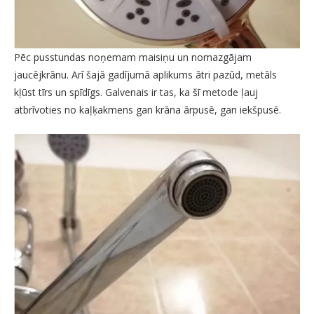
Pēc pusstundas noņemam maisiņu un nomazgājam
jaucējkrānu. Arī šajā gadījumā aplikums ātri pazūd, metāls
kļūst tīrs un spīdīgs. Galvenais ir tas, ka šī metode ļauj
atbrīvoties no kaļķakmens gan krāna ārpusē, gan iekšpusē.