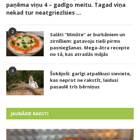
paņēma viņu 4 – gadīgo meitu. Tagad viņa
nekad tur neatgriezīsies …
2
Salāti “Minūte” ar burkāniem un
zirnīšiem: gatavoju tieši pirms
pasniegšanas. Mega-ātra recepte
no tā, kas atradās mājās
3
Šokējoši: garīgi atpalikusi sieviete,
kas neprot ne rakstīt, laidusi
pasaulē trīs bērniņus
JAUNĀKIE RAKSTI