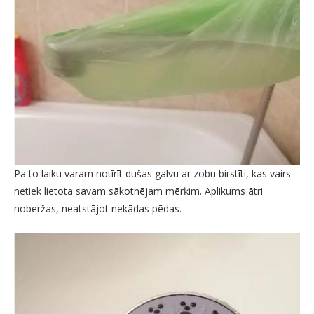
Pa to laiku varam notīrīt dušas galvu ar zobu birstīti, kas vairs
netiek lietota savam sākotnējam mērķim. Aplikums ātri
noberžas, neatstājot nekādas pēdas.