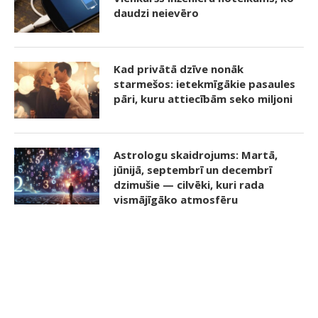
daudzi neievēro
Kad privātā dzīve nonāk
starmešos: ietekmīgākie pasaules
pāri, kuru attiecībām seko miljoni
Astrologu skaidrojums: Martā,
jūnijā, septembrī un decembrī
dzimušie — cilvēki, kuri rada
vismājīgāko atmosfēru