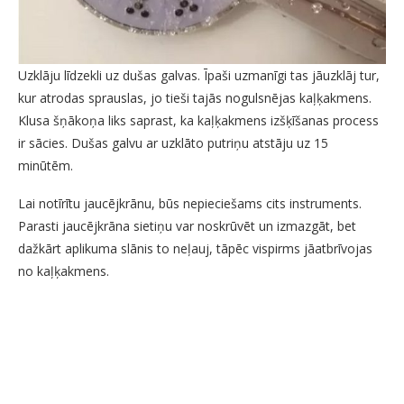
Uzklāju līdzekli uz dušas galvas. Īpaši uzmanīgi tas jāuzklāj tur,
kur atrodas sprauslas, jo tieši tajās nogulsnējas kaļķakmens.
Klusa šņākoņa liks saprast, ka kaļķakmens izšķīšanas process
ir sācies. Dušas galvu ar uzklāto putriņu atstāju uz 15
minūtēm.
Lai notīrītu jaucējkrānu, būs nepieciešams cits instruments.
Parasti jaucējkrāna sietiņu var noskrūvēt un izmazgāt, bet
dažkārt aplikuma slānis to neļauj, tāpēc vispirms jāatbrīvojas
no kaļķakmens.