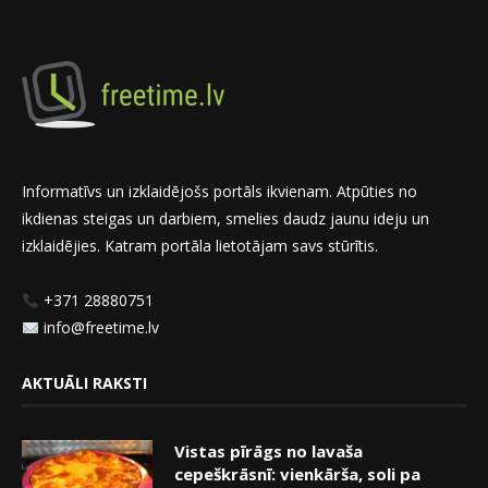
Informatīvs un izklaidējošs portāls ikvienam. Atpūties no
ikdienas steigas un darbiem, smelies daudz jaunu ideju un
izklaidējies. Katram portāla lietotājam savs stūrītis.
+371 28880751
info@freetime.lv
AKTUĀLI RAKSTI
Vistas pīrāgs no lavaša
cepeškrāsnī: vienkārša, soli pa