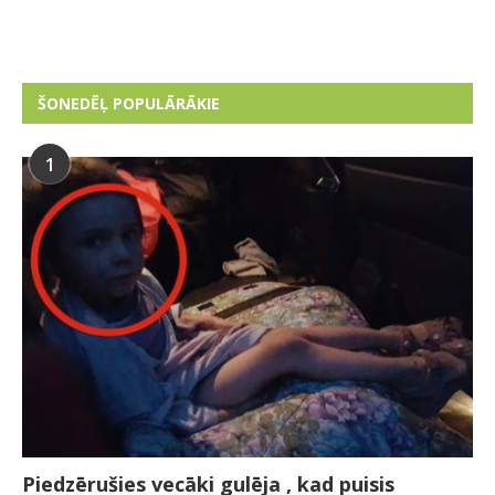
ŠONEDĒĻ POPULĀRĀKIE
1
Piedzērušies vecāki gulēja , kad puisis