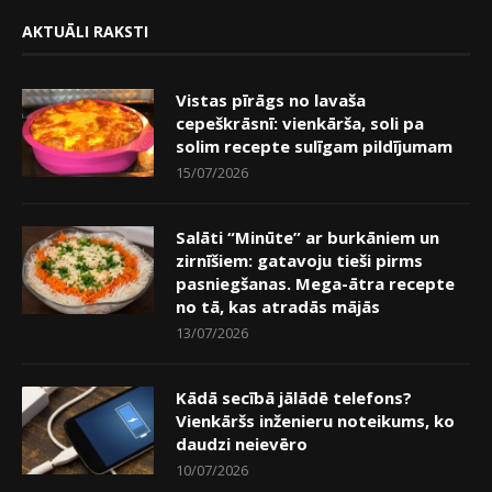
AKTUĀLI RAKSTI
Vistas pīrāgs no lavaša
cepeškrāsnī: vienkārša, soli pa
solim recepte sulīgam pildījumam
15/07/2026
Salāti “Minūte” ar burkāniem un
zirnīšiem: gatavoju tieši pirms
pasniegšanas. Mega-ātra recepte
no tā, kas atradās mājās
13/07/2026
Kādā secībā jālādē telefons?
Vienkāršs inženieru noteikums, ko
daudzi neievēro
10/07/2026