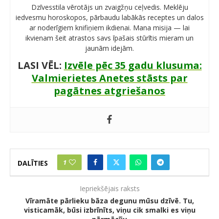
Dzīvesstila vērotājs un zvaigžņu ceļvedis. Meklēju
iedvesmu horoskopos, pārbaudu labākās receptes un dalos
ar noderīgiem knifiņiem ikdienai. Mana misija — lai
ikvienam šeit atrastos savs īpašais stūrītis mieram un
jaunām idejām.
LASI VĒL:
Izvēle pēc 35 gadu klusuma:
Valmierietes Anetes stāsts par
pagātnes atgriešanos
1
DALĪTIES
Iepriekšējais raksts
Vīramāte pārlieku bāza degunu mūsu dzīvē. Tu,
visticamāk, būsi izbrīnīts, viņu cik smalki es viņu