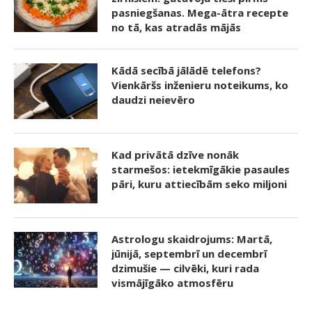
pasniegšanas. Mega-ātra recepte
no tā, kas atradās mājās
Kādā secībā jālādē telefons?
Vienkāršs inženieru noteikums, ko
daudzi neievēro
Kad privātā dzīve nonāk
starmešos: ietekmīgākie pasaules
pāri, kuru attiecībām seko miljoni
Astrologu skaidrojums: Martā,
jūnijā, septembrī un decembrī
dzimušie — cilvēki, kuri rada
vismājīgāko atmosfēru