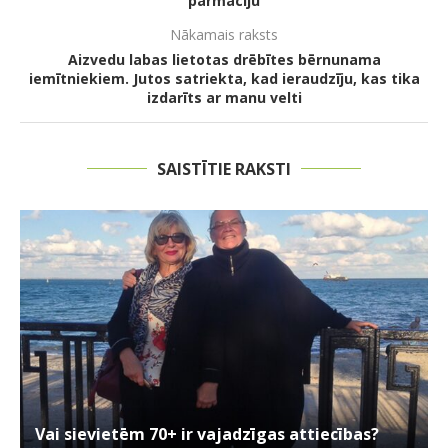
pārmācīju
Nākamais raksts
Aizvedu labas lietotas drēbītes bērnunama
iemītniekiem. Jutos satriekta, kad ieraudzīju, kas tika
izdarīts ar manu velti
SAISTĪTIE RAKSTI
Vai sievietēm 70+ ir vajadzīgas attiecības?