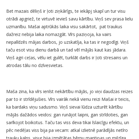
Bet mazais dēliņš ir ļoti ziņkārīgs, te iekāpj skapī un tur visu
otrādi apgriež, te virtuvē ievieš savu kārtību. Viņš sev prasa lielu
uzmanību. Mašai aptrūkās laika visu sakārtot, pat traukus
dažreiz nebija laika nomazgāt. Vīrs paziņoja, ka vairs
nepalīdzēs mājas darbos, jo uzskatīja, ka tas ir negodīgi. Viņš
taču esot visu dienu darbā un tad vēl mājās kaut kas jādara.
Viņš agri ceļas, vēlu iet gulēt, turklāt darbs ir ļoti stresains un
atrodas tālu no dzīvesvietas.
Maša zina, ka vīrs ienīst nekārtību mājās, jo viņi daudzas reizes
par to ir strīdējušies. Vīrs vairāk nekā vienu reizi Mašai ir teicis,
ka bardaks viņu sadusmo. Viņš sievai lūdza uzturēt kārtību
mājās dažādos veidos: gan runājot laipni, gan strīdoties, gan
sarīkojot boikotus. Taču tas viss deva tikai īslaicīgu efektu, un
pēc nedēļas viss bija pa vecam: atkal izlietnē parādījās netīro
trauku kalns, visur bija izmētātas bērnu mantiņas un milzīga