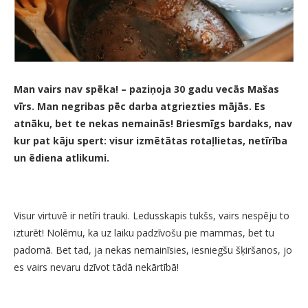
Man vairs nav spēka! – paziņoja 30 gadu vecās Mašas
vīrs. Man negribas pēc darba atgriezties mājās. Es
atnāku, bet te nekas nemainās! Briesmīgs bardaks, nav
kur pat kāju spert: visur izmētātas rotaļlietas, netīrība
un ēdiena atlikumi.
Visur virtuvē ir netīri trauki. Ledusskapis tukšs, vairs nespēju to
izturēt! Nolēmu, ka uz laiku padzīvošu pie mammas, bet tu
padomā. Bet tad, ja nekas nemainīsies, iesniegšu šķiršanos, jo
es vairs nevaru dzīvot tādā nekārtībā!