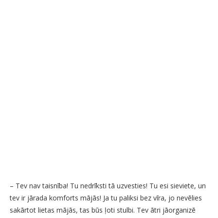
– Tev nav taisnība! Tu nedrīksti tā uzvesties! Tu esi sieviete, un
tev ir jārada komforts mājās! Ja tu paliksi bez vīra, jo nevēlies
sakārtot lietas mājās, tas būs ļoti stulbi. Tev ātri jāorganizē