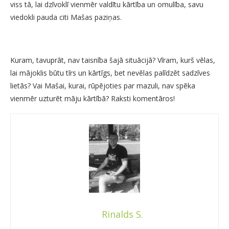
viss tā, lai dzīvoklī vienmēr valdītu kārtība un omulība, savu
viedokli pauda citi Mašas paziņas.
Kuram, tavuprāt, nav taisnība šajā situācijā? Vīram, kurš vēlas,
lai mājoklis būtu tīrs un kārtīgs, bet nevēlas palīdzēt sadzīves
lietās? Vai Mašai, kurai, rūpējoties par mazuli, nav spēka
vienmēr uzturēt māju kārtībā? Raksti komentāros!
Rinalds S.