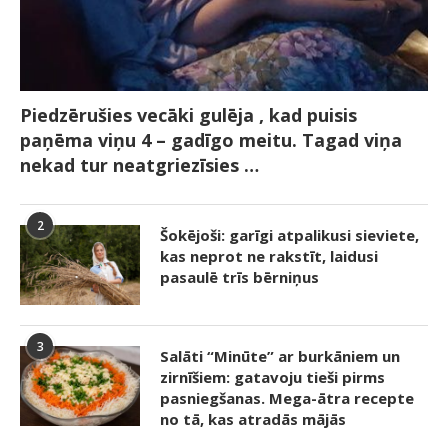
Piedzērušies vecāki gulēja , kad puisis
paņēma viņu 4 – gadīgo meitu. Tagad viņa
nekad tur neatgriezīsies …
2
Šokējoši: garīgi atpalikusi sieviete,
kas neprot ne rakstīt, laidusi
pasaulē trīs bērniņus
3
Salāti “Minūte” ar burkāniem un
zirnīšiem: gatavoju tieši pirms
pasniegšanas. Mega-ātra recepte
no tā, kas atradās mājās