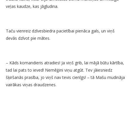
veļas kaudze, kas jāgludina.
Taču vienreiz dzīvesbiedra pacietībai pienāca gals, un viņš
devās dzīvot pie mātes.
– Kāds komandieris atradies! Ja viņš grib, lai mājā būtu kārtība,
tad lai pats to ieved! Nemēģini viņu atgūt. Tev jāiesniedz
šķiršanās prasība, jo viņš nav tevis cienīgs! – tā Mašu mudināja
vairākas viņas draudzenes.