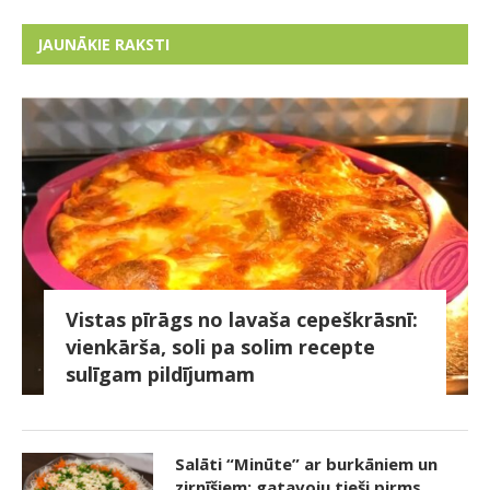
JAUNĀKIE RAKSTI
Vistas pīrāgs no lavaša cepeškrāsnī:
vienkārša, soli pa solim recepte
sulīgam pildījumam
Salāti “Minūte” ar burkāniem un
zirnīšiem: gatavoju tieši pirms