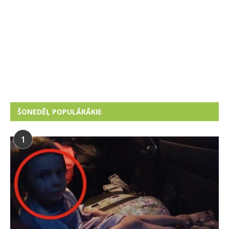
ŠONEDĒĻ POPULĀRĀKIE
1