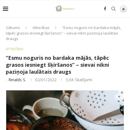
Sākums
Attiecības
“Esmu noguris no bardaka mājās,
tāpēc grasos iesniegt šķiršanos” – sievai nikni paziņoja laulātais
draugs
ATTIECĪBAS
“Esmu noguris no bardaka mājās, tāpēc
grasos iesniegt šķiršanos” – sievai nikni
paziņoja laulātais draugs
-
Rinalds S.
02/01/2022
3,6K
Skatījumi