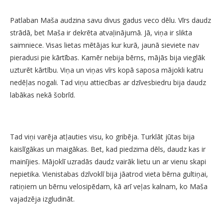
Patlaban Maša audzina savu divus gadus veco dēlu. Vīrs daudz
strādā, bet Maša ir dekrēta atvaļinājumā. Jā, viņa ir slikta
saimniece. Visas lietas mētājas kur kurā, jaunā sieviete nav
pieradusi pie kārtības. Kamēr nebija bērns, mājās bija vieglāk
uzturēt kārtību. Viņa un viņas vīrs kopā saposa mājokli katru
nedēļas nogali. Tad viņu attiecības ar dzīvesbiedru bija daudz
labākas nekā šobrīd.
Tad viņi varēja atļauties visu, ko gribēja. Turklāt jūtas bija
kaislīgākas un maigākas. Bet, kad piedzima dēls, daudz kas ir
mainījies. Mājoklī uzradās daudz vairāk lietu un ar vienu skapi
nepietika. Vienistabas dzīvoklī bija jāatrod vieta bērna gultiņai,
ratiņiem un bērnu velosipēdam, kā arī veļas kalnam, ko Maša
vajadzēja izgludināt.